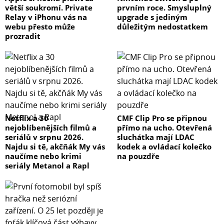
větší soukromí. Private
prvním roce. Smysluplný
Relay v iPhonu vás na
upgrade s jediným
webu přesto může
důležitým nedostatkem
prozradit
Netflix a 30
CMF Clip Pro se připnou
nejoblíbenějších filmů a
přímo na ucho. Otevřená
seriálů v srpnu 2026.
sluchátka mají LDAC
Najdu si tě, akčňák My vás
kodek a ovládací kolečko
naučíme nebo krimi
na pouzdře
seriály Metanol a Rapl