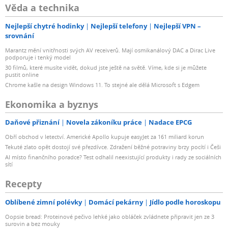
Věda a technika
Nejlepší chytré hodinky
Nejlepší telefony
Nejlepší VPN –
srovnání
Marantz mění vnitřnosti svých AV receiverů. Mají osmikanálový DAC a Dirac Live
podporuje i tenký model
30 filmů, které musíte vidět, dokud jste ještě na světě. Víme, kde si je můžete
pustit online
Chrome kašle na design Windows 11. To stejné ale dělá Microsoft s Edgem
Ekonomika a byznys
Daňové přiznání
Novela zákoníku práce
Nadace EPCG
Obří obchod v letectví. Americké Apollo kupuje easyJet za 161 miliard korun
Tekuté zlato opět dostojí své přezdívce. Zdražení běžné potraviny brzy pocítí i Češi
AI místo finančního poradce? Test odhalil neexistující produkty i rady ze sociálních
sítí
Recepty
Oblíbené zimní polévky
Domácí pekárny
Jídlo podle horoskopu
Oopsie bread: Proteinové pečivo lehké jako obláček zvládnete připravit jen ze 3
surovin a bez mouky