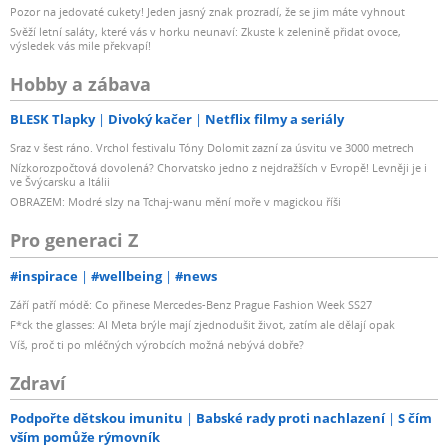
Pozor na jedovaté cukety! Jeden jasný znak prozradí, že se jim máte vyhnout
Svěží letní saláty, které vás v horku neunaví: Zkuste k zelenině přidat ovoce,
výsledek vás mile překvapí!
Hobby a zábava
BLESK Tlapky
Divoký kačer
Netflix filmy a seriály
Sraz v šest ráno. Vrchol festivalu Tóny Dolomit zazní za úsvitu ve 3000 metrech
Nízkorozpočtová dovolená? Chorvatsko jedno z nejdražších v Evropě! Levněji je i
ve Švýcarsku a Itálii
OBRAZEM: Modré slzy na Tchaj-wanu mění moře v magickou říši
Pro generaci Z
#inspirace
#wellbeing
#news
Září patří módě: Co přinese Mercedes-Benz Prague Fashion Week SS27
F*ck the glasses: AI Meta brýle mají zjednodušit život, zatím ale dělají opak
Víš, proč ti po mléčných výrobcích možná nebývá dobře?
Zdraví
Podpořte dětskou imunitu
Babské rady proti nachlazení
S čím
vším pomůže rýmovník