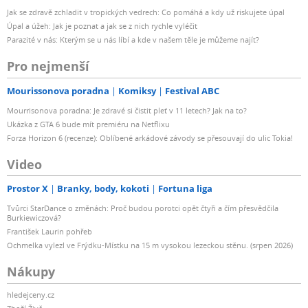
Jak se zdravě zchladit v tropických vedrech: Co pomáhá a kdy už riskujete úpal
Úpal a úžeh: Jak je poznat a jak se z nich rychle vyléčit
Parazité v nás: Kterým se u nás líbí a kde v našem těle je můžeme najít?
Pro nejmenší
Mourissonova poradna
Komiksy
Festival ABC
Mourrisonova poradna: Je zdravé si čistit pleť v 11 letech? Jak na to?
Ukázka z GTA 6 bude mít premiéru na Netflixu
Forza Horizon 6 (recenze): Oblíbené arkádové závody se přesouvají do ulic Tokia!
Video
Prostor X
Branky, body, kokoti
Fortuna liga
Tvůrci StarDance o změnách: Proč budou porotci opět čtyři a čím přesvědčila
Burkiewiczová?
František Laurin pohřeb
Ochmelka vylezl ve Frýdku-Místku na 15 m vysokou lezeckou stěnu. (srpen 2026)
Nákupy
hledejceny.cz