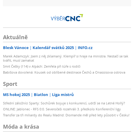
VÝBĚR
Aktuálně
Blesk Vánoce
Kalendář svátků 2025
INFO.cz
Marek Adamczyk: Jsem z něj zklamaný. Klempíř si hraje na ministra. Nestačí se tak
tvářit, musí zamakat
Smrt Češky (†14) v Alpách: Zemřela při túře s rodiči
Babišova dovolená: Kousek od oblíbené destinace Čechů a Onassisova ostrova
Sport
MS hokej 2025
Biatlon
Liga mistrů
Střední záložníci Sparty: Sochůrek bojuje s konkurencí, udrží se na Letné Hollý?
ONLINE: Jablonec - RFS 0:0. Severočeši rozehráli 3. předkolo Konferenční ligy
Transfer za tři miliardy do Realu Madrid: Diomande měl před lety působit v Česku!
Móda a krása