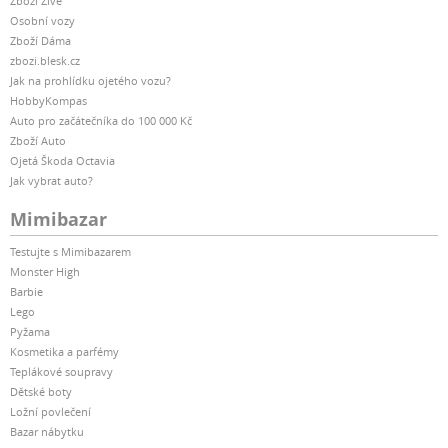
Zboží Živě
Osobní vozy
Zboží Dáma
zbozi.blesk.cz
Jak na prohlídku ojetého vozu?
HobbyKompas
Auto pro začátečníka do 100 000 Kč
Zboží Auto
Ojetá Škoda Octavia
Jak vybrat auto?
Mimibazar
Testujte s Mimibazarem
Monster High
Barbie
Lego
Pyžama
Kosmetika a parfémy
Teplákové soupravy
Dětské boty
Ložní povlečení
Bazar nábytku