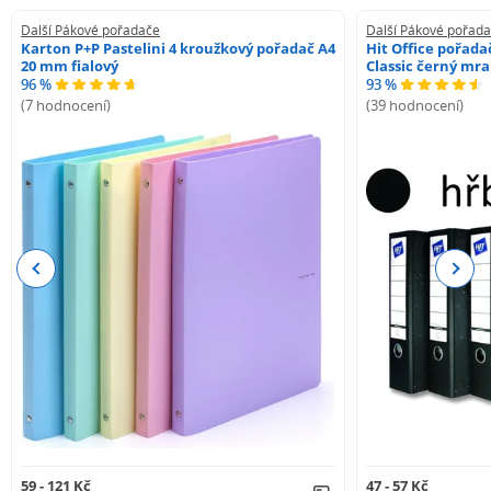
Další Pákové pořadače
Další Pákové pořad
Karton P+P Pastelini 4 kroužkový pořadač A4
Hit Office pořad
20 mm fialový
Classic černý mr
96 %
93 %
(7 hodnocení)
(39 hodnocení)
Previous
Next
59 - 121 Kč
47 - 57 Kč