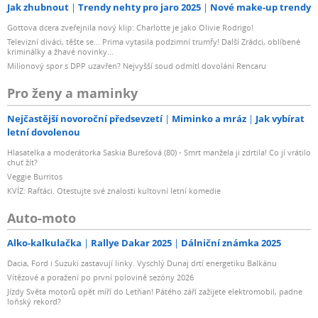
Jak zhubnout
Trendy nehty pro jaro 2025
Nové make-up trendy
Gottova dcera zveřejnila nový klip: Charlotte je jako Olivie Rodrigo!
Televizní diváci, těšte se... Prima vytasila podzimní trumfy! Další Zrádci, oblíbené
kriminálky a žhavé novinky...
Milionový spor s DPP uzavřen? Nejvyšší soud odmítl dovolání Rencaru
Pro ženy a maminky
Nejčastější novoroční předsevzetí
Miminko a mráz
Jak vybírat
letní dovolenou
Hlasatelka a moderátorka Saskia Burešová (80) - Smrt manžela ji zdrtila! Co jí vrátilo
chuť žít?
Veggie Burritos
KVÍZ: Rafťáci. Otestujte své znalosti kultovní letní komedie
Auto-moto
Alko-kalkulačka
Rallye Dakar 2025
Dálniční známka 2025
Dacia, Ford i Suzuki zastavují linky. Vyschlý Dunaj drtí energetiku Balkánu
Vítězové a poražení po první polovině sezóny 2026
Jízdy Světa motorů opět míří do Letňan! Pátého září zažijete elektromobil, padne
loňský rekord?