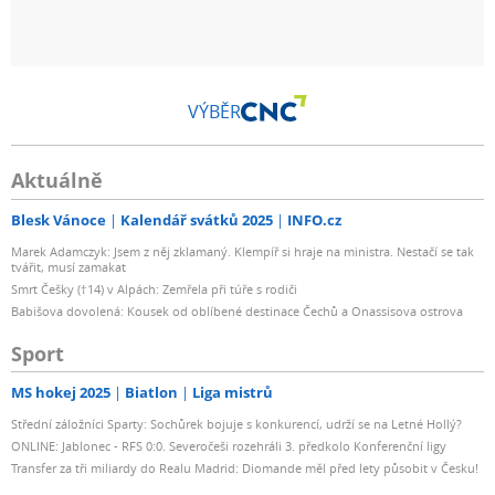
VÝBĚR
Aktuálně
Blesk Vánoce
Kalendář svátků 2025
INFO.cz
Marek Adamczyk: Jsem z něj zklamaný. Klempíř si hraje na ministra. Nestačí se tak
tvářit, musí zamakat
Smrt Češky (†14) v Alpách: Zemřela při túře s rodiči
Babišova dovolená: Kousek od oblíbené destinace Čechů a Onassisova ostrova
Sport
MS hokej 2025
Biatlon
Liga mistrů
Střední záložníci Sparty: Sochůrek bojuje s konkurencí, udrží se na Letné Hollý?
ONLINE: Jablonec - RFS 0:0. Severočeši rozehráli 3. předkolo Konferenční ligy
Transfer za tři miliardy do Realu Madrid: Diomande měl před lety působit v Česku!