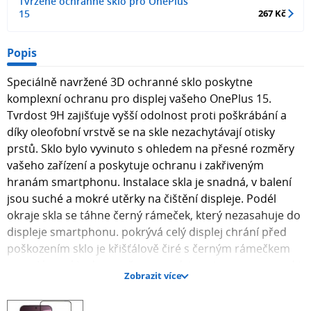
Tvrzené ochranné sklo pro OnePlus
15
267 Kč
Popis
Speciálně navržené 3D ochranné sklo poskytne
komplexní ochranu pro displej vašeho OnePlus 15.
Tvrdost 9H zajišťuje vyšší odolnost proti poškrábání a
díky oleofobní vrstvě se na skle nezachytávají otisky
prstů. Sklo bylo vyvinuto s ohledem na přesné rozměry
vašeho zařízení a poskytuje ochranu i zakřiveným
hranám smartphonu. Instalace skla je snadná, v balení
jsou suché a mokré utěrky na čištění displeje. Podél
okraje skla se táhne černý rámeček, který nezasahuje do
displeje smartphonu. pokrývá celý displej chrání před
poškozením sklo je křišťálově čiré s černým rámečkem
po aplikaci skla doporučujeme odstranit a znovu nasadit
Zobrazit více
otisky prstů určeno pro OnePlus 15 JAK NALEPIT
OCHRANNÉ SKLO? Před instalací doporučujeme