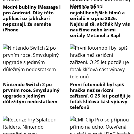
Modré bubliny iMessage i
Netflix a 30
pro Android. Díky této
nejoblíbenějších filmů a
aplikaci už jablíčkáři
seriálů v srpnu 2026.
nepoznají, že nemáte
Najdu si tě, akčňák My vás
iPhone
naučíme nebo krimi
seriály Metanol a Rapl
Nintendo Switch 2 po
První fotomobil byl spíš
prvním roce. Smysluplný
hračka než seriózní
upgrade s jediným
zařízení. O 25 let později je
důležitým nedostatkem
foťák klíčová část výbavy
telefonů