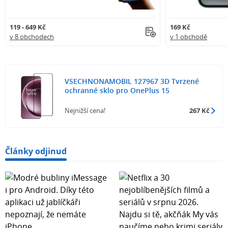
119 - 649 Kč
169 Kč
v 8 obchodech
v 1 obchodě
VSECHNONAMOBIL 127967 3D Tvrzené
ochranné sklo pro OnePlus 15
Nejnižší cena!
267 Kč
Články odjinud