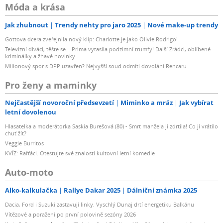
Móda a krása
Jak zhubnout
Trendy nehty pro jaro 2025
Nové make-up trendy
Gottova dcera zveřejnila nový klip: Charlotte je jako Olivie Rodrigo!
Televizní diváci, těšte se... Prima vytasila podzimní trumfy! Další Zrádci, oblíbené
kriminálky a žhavé novinky...
Milionový spor s DPP uzavřen? Nejvyšší soud odmítl dovolání Rencaru
Pro ženy a maminky
Nejčastější novoroční předsevzetí
Miminko a mráz
Jak vybírat
letní dovolenou
Hlasatelka a moderátorka Saskia Burešová (80) - Smrt manžela ji zdrtila! Co jí vrátilo
chuť žít?
Veggie Burritos
KVÍZ: Rafťáci. Otestujte své znalosti kultovní letní komedie
Auto-moto
Alko-kalkulačka
Rallye Dakar 2025
Dálniční známka 2025
Dacia, Ford i Suzuki zastavují linky. Vyschlý Dunaj drtí energetiku Balkánu
Vítězové a poražení po první polovině sezóny 2026