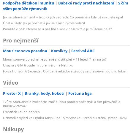
Podpořte dětskou imunitu
Babské rady proti nachlazení
S čím
vším pomůže rýmovník
Jak se zdravě zchladit v tropických vedrech: Co pomáhá a kdy už riskujete úpal
Úpal a úžeh: Jak je poznat a jak se z nich rychle vyléčit
Parazité v nás: Kterým se u nás líbí a kde v našem těle je můžeme najít?
Pro nejmenší
Mourissonova poradna
Komiksy
Festival ABC
Mourrisonova poradna: Je zdravé si čistit pleť v 11 letech? Jak na to?
Ukázka z GTA 6 bude mít premiéru na Netflixu
Forza Horizon 6 (recenze): Oblíbené arkádové závody se přesouvají do ulic Tokia!
Video
Prostor X
Branky, body, kokoti
Fortuna liga
Tvůrci StarDance o změnách: Proč budou porotci opět čtyři a čím přesvědčila
Burkiewiczová?
František Laurin pohřeb
Ochmelka vylezl ve Frýdku-Místku na 15 m vysokou lezeckou stěnu. (srpen 2026)
Nákupy