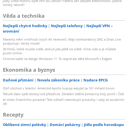
Jízdy Světa motorů opět míří do Letňan! Pátého září zažijete elektromobil, padne
loňský rekord?
Věda a technika
Nejlepší chytré hodinky
Nejlepší telefony
Nejlepší VPN –
srovnání
Marantz mění vnitřnosti svých AV receiverů. Mají osmikanálový DAC a Dirac Live
podporuje i tenký model
30 filmů, které musíte vidět, dokud jste ještě na světě. Víme, kde si je můžete
pustit online
Chrome kašle na design Windows 11. To stejné ale dělá Microsoft s Edgem
Ekonomika a byznys
Daňové přiznání
Novela zákoníku práce
Nadace EPCG
Obří obchod v letectví. Americké Apollo kupuje easyJet za 161 miliard korun
Tekuté zlato opět dostojí své přezdívce. Zdražení běžné potraviny brzy pocítí i Češi
AI místo finančního poradce? Test odhalil neexistující produkty i rady ze sociálních
sítí
Recepty
Oblíbené zimní polévky
Domácí pekárny
Jídlo podle horoskopu