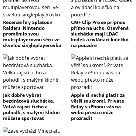
Recenze hry Splatoon
CMF Clip Pro se připnou
Raiders. Nintendo
přímo na ucho. Otevřená
proměnilo svou
sluchátka mají LDAC
multiplayerovou sérii ve
kodek a ovládací kolečko
skvělou singleplayerovku
na pouzdře
Jak dobře vybrat
Apple si nechá platit za
bezdrátová sluchátka.
větší soukromí. Private
Velká zajistí ticho a
Relay v iPhonu vás na
pohodlí, s malými klidně
webu přesto může
můžete sportovat
prozradit