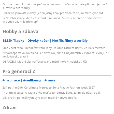
Oopsie bread: Proteinové pečivo lehké jako obláček zvládnete připravit jen ze 3
surovin a bez mouky
Pozor na jedovaté cukety! Jeden jasný znak prozradí, že se jim máte vyhnout
Svěží letní saláty, které vás v horku neunaví: Zkuste k zelenině přidat ovoce,
výsledek vás mile překvapí!
Hobby a zábava
BLESK Tlapky
Divoký kačer
Netflix filmy a seriály
Sraz v šest ráno. Vrchol festivalu Tóny Dolomit zazní za úsvitu ve 3000 metrech
Nízkorozpočtová dovolená? Chorvatsko jedno z nejdražších v Evropě! Levněji je i
ve Švýcarsku a Itálii
OBRAZEM: Modré slzy na Tchaj-wanu mění moře v magickou říši
Pro generaci Z
#inspirace
#wellbeing
#news
Září patří módě: Co přinese Mercedes-Benz Prague Fashion Week SS27
F*ck the glasses: AI Meta brýle mají zjednodušit život, zatím ale dělají opak
Víš, proč ti po mléčných výrobcích možná nebývá dobře?
Zdraví