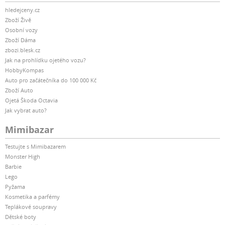
hledejceny.cz
Zboží Živě
Osobní vozy
Zboží Dáma
zbozi.blesk.cz
Jak na prohlídku ojetého vozu?
HobbyKompas
Auto pro začátečníka do 100 000 Kč
Zboží Auto
Ojetá Škoda Octavia
Jak vybrat auto?
Mimibazar
Testujte s Mimibazarem
Monster High
Barbie
Lego
Pyžama
Kosmetika a parfémy
Teplákové soupravy
Dětské boty