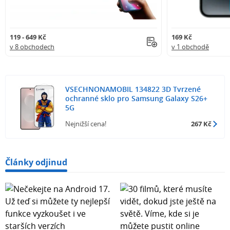
119 - 649 Kč
169 Kč
v 8 obchodech
v 1 obchodě
VSECHNONAMOBIL 134822 3D Tvrzené
ochranné sklo pro Samsung Galaxy S26+
5G
Nejnižší cena!
267 Kč
Články odjinud