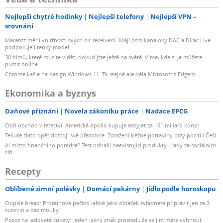
Nejlepší chytré hodinky
Nejlepší telefony
Nejlepší VPN –
srovnání
Marantz mění vnitřnosti svých AV receiverů. Mají osmikanálový DAC a Dirac Live
podporuje i tenký model
30 filmů, které musíte vidět, dokud jste ještě na světě. Víme, kde si je můžete
pustit online
Chrome kašle na design Windows 11. To stejné ale dělá Microsoft s Edgem
Ekonomika a byznys
Daňové přiznání
Novela zákoníku práce
Nadace EPCG
Obří obchod v letectví. Americké Apollo kupuje easyJet za 161 miliard korun
Tekuté zlato opět dostojí své přezdívce. Zdražení běžné potraviny brzy pocítí i Češi
AI místo finančního poradce? Test odhalil neexistující produkty i rady ze sociálních
sítí
Recepty
Oblíbené zimní polévky
Domácí pekárny
Jídlo podle horoskopu
Oopsie bread: Proteinové pečivo lehké jako obláček zvládnete připravit jen ze 3
surovin a bez mouky
Pozor na jedovaté cukety! Jeden jasný znak prozradí, že se jim máte vyhnout