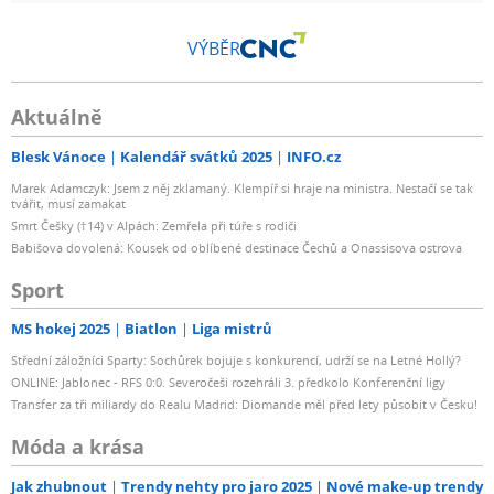
VÝBĚR
Aktuálně
Blesk Vánoce
Kalendář svátků 2025
INFO.cz
Marek Adamczyk: Jsem z něj zklamaný. Klempíř si hraje na ministra. Nestačí se tak
tvářit, musí zamakat
Smrt Češky (†14) v Alpách: Zemřela při túře s rodiči
Babišova dovolená: Kousek od oblíbené destinace Čechů a Onassisova ostrova
Sport
MS hokej 2025
Biatlon
Liga mistrů
Střední záložníci Sparty: Sochůrek bojuje s konkurencí, udrží se na Letné Hollý?
ONLINE: Jablonec - RFS 0:0. Severočeši rozehráli 3. předkolo Konferenční ligy
Transfer za tři miliardy do Realu Madrid: Diomande měl před lety působit v Česku!
Móda a krása
Jak zhubnout
Trendy nehty pro jaro 2025
Nové make-up trendy