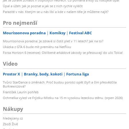
Jak se zdravě zchladit v tropických vedrech: Co pomáhá a kdy už riskujete úpal
Úpal a úžeh: Jak je poznat a jak se z nich rychle vyléčit
Parazité v nás: Kterým se u nás líbí a kde v našem těle je můžeme najít?
Pro nejmenší
Mourissonova poradna
Komiksy
Festival ABC
Mourrisonova poradna: Je zdravé si čistit pleť v 11 letech? Jak na to?
Ukázka z GTA 6 bude mít premiéru na Netflixu
Forza Horizon 6 (recenze): Oblíbené arkádové závody se přesouvají do ulic Tokia!
Video
Prostor X
Branky, body, kokoti
Fortuna liga
Tvůrci StarDance o změnách: Proč budou porotci opět čtyři a čím přesvědčila
Burkiewiczová?
František Laurin pohřeb
Ochmelka vylezl ve Frýdku-Místku na 15 m vysokou lezeckou stěnu. (srpen 2026)
Nákupy
hledejceny.cz
Zboží Živě