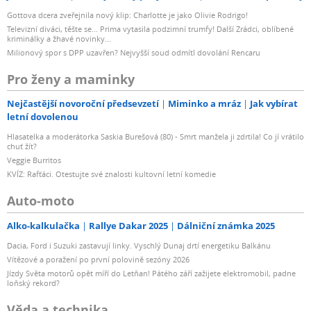
Gottova dcera zveřejnila nový klip: Charlotte je jako Olivie Rodrigo!
Televizní diváci, těšte se... Prima vytasila podzimní trumfy! Další Zrádci, oblíbené
kriminálky a žhavé novinky...
Milionový spor s DPP uzavřen? Nejvyšší soud odmítl dovolání Rencaru
Pro ženy a maminky
Nejčastější novoroční předsevzetí
Miminko a mráz
Jak vybírat
letní dovolenou
Hlasatelka a moderátorka Saskia Burešová (80) - Smrt manžela ji zdrtila! Co jí vrátilo
chuť žít?
Veggie Burritos
KVÍZ: Rafťáci. Otestujte své znalosti kultovní letní komedie
Auto-moto
Alko-kalkulačka
Rallye Dakar 2025
Dálniční známka 2025
Dacia, Ford i Suzuki zastavují linky. Vyschlý Dunaj drtí energetiku Balkánu
Vítězové a poražení po první polovině sezóny 2026
Jízdy Světa motorů opět míří do Letňan! Pátého září zažijete elektromobil, padne
loňský rekord?
Věda a technika