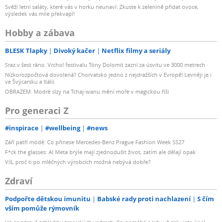
Svěží letní saláty, které vás v horku neunaví: Zkuste k zelenině přidat ovoce,
výsledek vás mile překvapí!
Hobby a zábava
BLESK Tlapky
Divoký kačer
Netflix filmy a seriály
Sraz v šest ráno. Vrchol festivalu Tóny Dolomit zazní za úsvitu ve 3000 metrech
Nízkorozpočtová dovolená? Chorvatsko jedno z nejdražších v Evropě! Levněji je i
ve Švýcarsku a Itálii
OBRAZEM: Modré slzy na Tchaj-wanu mění moře v magickou říši
Pro generaci Z
#inspirace
#wellbeing
#news
Září patří módě: Co přinese Mercedes-Benz Prague Fashion Week SS27
F*ck the glasses: AI Meta brýle mají zjednodušit život, zatím ale dělají opak
Víš, proč ti po mléčných výrobcích možná nebývá dobře?
Zdraví
Podpořte dětskou imunitu
Babské rady proti nachlazení
S čím
vším pomůže rýmovník