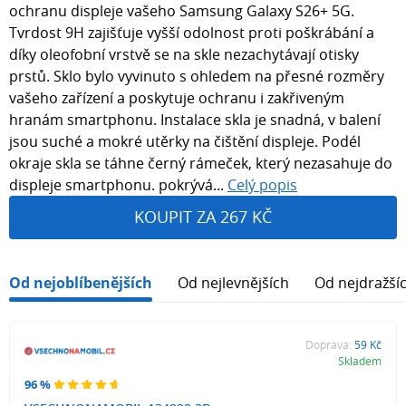
ochranu displeje vašeho Samsung Galaxy S26+ 5G.
Tvrdost 9H zajišťuje vyšší odolnost proti poškrábání a
díky oleofobní vrstvě se na skle nezachytávají otisky
prstů. Sklo bylo vyvinuto s ohledem na přesné rozměry
vašeho zařízení a poskytuje ochranu i zakřiveným
hranám smartphonu. Instalace skla je snadná, v balení
jsou suché a mokré utěrky na čištění displeje. Podél
okraje skla se táhne černý rámeček, který nezasahuje do
displeje smartphonu. pokrývá...
Celý popis
KOUPIT ZA 267 KČ
Od nejoblíbenějších
Od nejlevnějších
Od nejdražší
Doprava:
59 Kč
Skladem
96 %