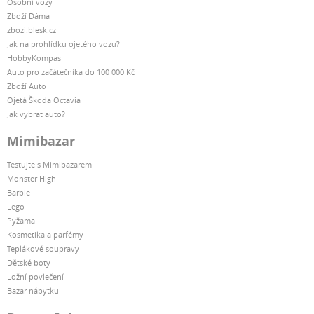
Osobní vozy
Zboží Dáma
zbozi.blesk.cz
Jak na prohlídku ojetého vozu?
HobbyKompas
Auto pro začátečníka do 100 000 Kč
Zboží Auto
Ojetá Škoda Octavia
Jak vybrat auto?
Mimibazar
Testujte s Mimibazarem
Monster High
Barbie
Lego
Pyžama
Kosmetika a parfémy
Teplákové soupravy
Dětské boty
Ložní povlečení
Bazar nábytku