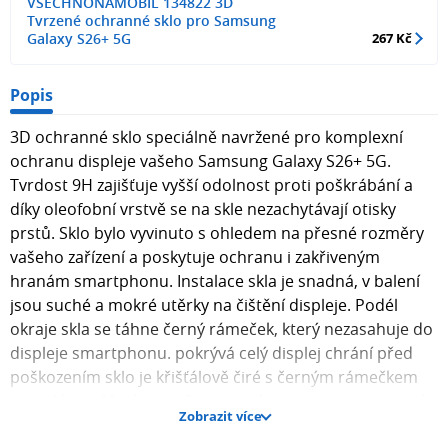
VSECHNONAMOBIL 134822 3D
Tvrzené ochranné sklo pro Samsung
Galaxy S26+ 5G
267 Kč
Popis
3D ochranné sklo speciálně navržené pro komplexní
ochranu displeje vašeho Samsung Galaxy S26+ 5G.
Tvrdost 9H zajišťuje vyšší odolnost proti poškrábání a
díky oleofobní vrstvě se na skle nezachytávají otisky
prstů. Sklo bylo vyvinuto s ohledem na přesné rozměry
vašeho zařízení a poskytuje ochranu i zakřiveným
hranám smartphonu. Instalace skla je snadná, v balení
jsou suché a mokré utěrky na čištění displeje. Podél
okraje skla se táhne černý rámeček, který nezasahuje do
displeje smartphonu. pokrývá celý displej chrání před
poškozením sklo je křišťálově čiré s černým rámečkem
po aplikaci skla doporučujeme odstranit a znovu nasadit
Zobrazit více
otisky prstů určené pro Samsung Galaxy S26+ 5G JAK