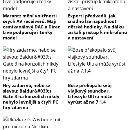
Marantz mění vnitřnosti
Experti předvedli, jak
svých AV receiverů. Mají
snadno lze napadnout
osmikanálový DAC a Dirac
dětské hodinky. Na dálku
Live podporuje i tenký
získali přístup k mikrofonu
model
a nastavení
Hry zadarmo, nebo se
Bose překopalo svůj
slevou: Baldur&#039;s
vlajkový soundbar.
Gate 3 na konzolích nikdy
Lifestyle Ultra může
nebylo levnější a čtyři PC
vyrůst až na 7.1.4
hry zdarma