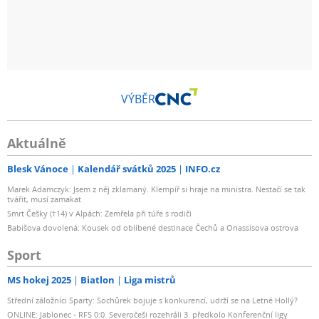
VÝBĚR
Aktuálně
Blesk Vánoce
Kalendář svátků 2025
INFO.cz
Marek Adamczyk: Jsem z něj zklamaný. Klempíř si hraje na ministra. Nestačí se tak
tvářit, musí zamakat
Smrt Češky (†14) v Alpách: Zemřela při túře s rodiči
Babišova dovolená: Kousek od oblíbené destinace Čechů a Onassisova ostrova
Sport
MS hokej 2025
Biatlon
Liga mistrů
Střední záložníci Sparty: Sochůrek bojuje s konkurencí, udrží se na Letné Hollý?
ONLINE: Jablonec - RFS 0:0. Severočeši rozehráli 3. předkolo Konferenční ligy