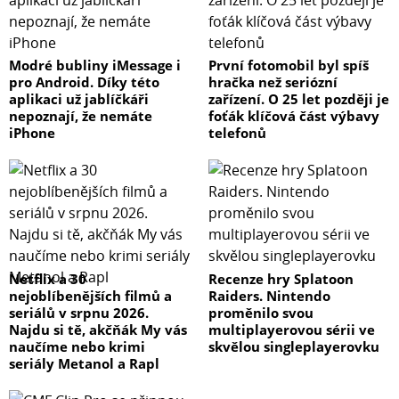
Modré bubliny iMessage i
První fotomobil byl spíš
pro Android. Díky této
hračka než seriózní
aplikaci už jablíčkáři
zařízení. O 25 let později je
nepoznají, že nemáte
foťák klíčová část výbavy
iPhone
telefonů
Netflix a 30
Recenze hry Splatoon
nejoblíbenějších filmů a
Raiders. Nintendo
seriálů v srpnu 2026.
proměnilo svou
Najdu si tě, akčňák My vás
multiplayerovou sérii ve
naučíme nebo krimi
skvělou singleplayerovku
seriály Metanol a Rapl