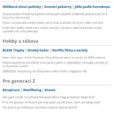
Oblíbené zimní polévky
Domácí pekárny
Jídlo podle horoskopu
Oopsie bread: Proteinové pečivo lehké jako obláček zvládnete připravit jen ze 3
surovin a bez mouky
Pozor na jedovaté cukety! Jeden jasný znak prozradí, že se jim máte vyhnout
Svěží letní saláty, které vás v horku neunaví: Zkuste k zelenině přidat ovoce,
výsledek vás mile překvapí!
Hobby a zábava
BLESK Tlapky
Divoký kačer
Netflix filmy a seriály
Sraz v šest ráno. Vrchol festivalu Tóny Dolomit zazní za úsvitu ve 3000 metrech
Nízkorozpočtová dovolená? Chorvatsko jedno z nejdražších v Evropě! Levněji je i
ve Švýcarsku a Itálii
OBRAZEM: Modré slzy na Tchaj-wanu mění moře v magickou říši
Pro generaci Z
#inspirace
#wellbeing
#news
Září patří módě: Co přinese Mercedes-Benz Prague Fashion Week SS27
F*ck the glasses: AI Meta brýle mají zjednodušit život, zatím ale dělají opak
Víš, proč ti po mléčných výrobcích možná nebývá dobře?