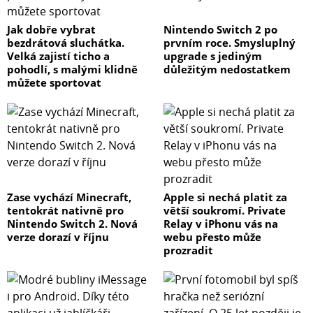
Jak dobře vybrat
Nintendo Switch 2 po
bezdrátová sluchátka.
prvním roce. Smysluplný
Velká zajistí ticho a
upgrade s jediným
pohodlí, s malými klidně
důležitým nedostatkem
můžete sportovat
Zase vychází Minecraft,
Apple si nechá platit za
tentokrát nativně pro
větší soukromí. Private
Nintendo Switch 2. Nová
Relay v iPhonu vás na
verze dorazí v říjnu
webu přesto může
prozradit