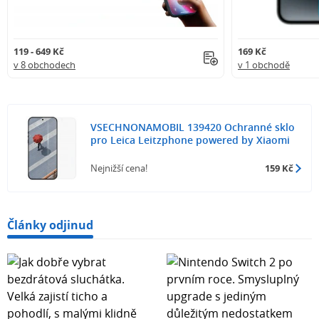
119 - 649 Kč
169 Kč
v 8 obchodech
v 1 obchodě
VSECHNONAMOBIL 139420 Ochranné sklo
pro Leica Leitzphone powered by Xiaomi
Nejnižší cena!
159 Kč
Články odjinud