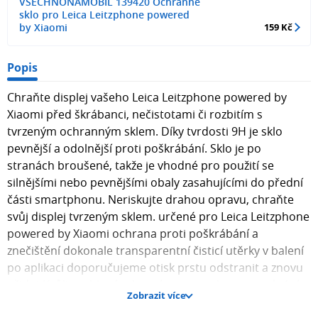
VSECHNONAMOBIL 139420 Ochranné
sklo pro Leica Leitzphone powered
by Xiaomi
159 Kč
Popis
Chraňte displej vašeho Leica Leitzphone powered by
Xiaomi před škrábanci, nečistotami či rozbitím s
tvrzeným ochranným sklem. Díky tvrdosti 9H je sklo
pevnější a odolnější proti poškrábání. Sklo je po
stranách broušené, takže je vhodné pro použití se
silnějšími nebo pevnějšími obaly zasahujícími do přední
části smartphonu. Neriskujte drahou opravu, chraňte
svůj displej tvrzeným sklem. určené pro Leica Leitzphone
powered by Xiaomi ochrana proti poškrábání a
znečištění dokonale transparentní čisticí utěrky v balení
po aplikaci doporučujeme otisk prstu odstranit a znovu
přidat Kvůli zaobleným hranám smartphonu nezakrývá
Zobrazit více
sklo celý displej. Po obvodu se může objevit vzduchová