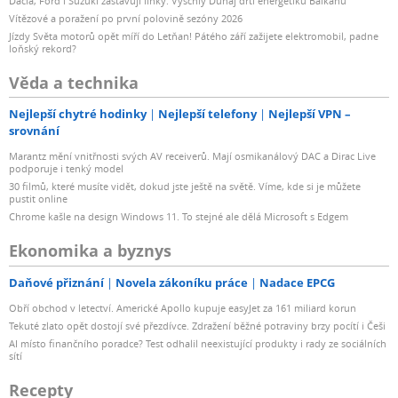
Dacia, Ford i Suzuki zastavují linky. Vyschlý Dunaj drtí energetiku Balkánu
Vítězové a poražení po první polovině sezóny 2026
Jízdy Světa motorů opět míří do Letňan! Pátého září zažijete elektromobil, padne
loňský rekord?
Věda a technika
Nejlepší chytré hodinky
Nejlepší telefony
Nejlepší VPN –
srovnání
Marantz mění vnitřnosti svých AV receiverů. Mají osmikanálový DAC a Dirac Live
podporuje i tenký model
30 filmů, které musíte vidět, dokud jste ještě na světě. Víme, kde si je můžete
pustit online
Chrome kašle na design Windows 11. To stejné ale dělá Microsoft s Edgem
Ekonomika a byznys
Daňové přiznání
Novela zákoníku práce
Nadace EPCG
Obří obchod v letectví. Americké Apollo kupuje easyJet za 161 miliard korun
Tekuté zlato opět dostojí své přezdívce. Zdražení běžné potraviny brzy pocítí i Češi
AI místo finančního poradce? Test odhalil neexistující produkty i rady ze sociálních
sítí
Recepty