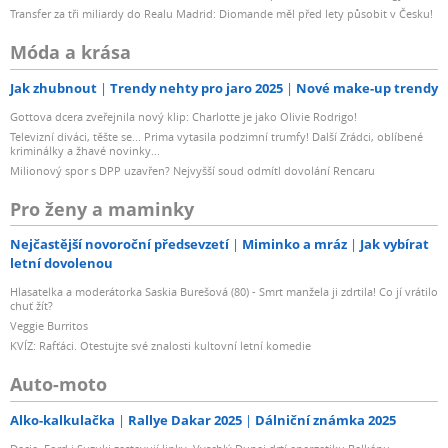
Transfer za tři miliardy do Realu Madrid: Diomande měl před lety působit v Česku!
Móda a krása
Jak zhubnout
Trendy nehty pro jaro 2025
Nové make-up trendy
Gottova dcera zveřejnila nový klip: Charlotte je jako Olivie Rodrigo!
Televizní diváci, těšte se... Prima vytasila podzimní trumfy! Další Zrádci, oblíbené
kriminálky a žhavé novinky...
Milionový spor s DPP uzavřen? Nejvyšší soud odmítl dovolání Rencaru
Pro ženy a maminky
Nejčastější novoroční předsevzetí
Miminko a mráz
Jak vybírat
letní dovolenou
Hlasatelka a moderátorka Saskia Burešová (80) - Smrt manžela ji zdrtila! Co jí vrátilo
chuť žít?
Veggie Burritos
KVÍZ: Rafťáci. Otestujte své znalosti kultovní letní komedie
Auto-moto
Alko-kalkulačka
Rallye Dakar 2025
Dálniční známka 2025