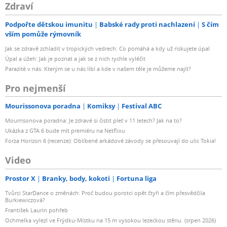
Zdraví
Podpořte dětskou imunitu
Babské rady proti nachlazení
S čím
vším pomůže rýmovník
Jak se zdravě zchladit v tropických vedrech: Co pomáhá a kdy už riskujete úpal
Úpal a úžeh: Jak je poznat a jak se z nich rychle vyléčit
Parazité v nás: Kterým se u nás líbí a kde v našem těle je můžeme najít?
Pro nejmenší
Mourissonova poradna
Komiksy
Festival ABC
Mourrisonova poradna: Je zdravé si čistit pleť v 11 letech? Jak na to?
Ukázka z GTA 6 bude mít premiéru na Netflixu
Forza Horizon 6 (recenze): Oblíbené arkádové závody se přesouvají do ulic Tokia!
Video
Prostor X
Branky, body, kokoti
Fortuna liga
Tvůrci StarDance o změnách: Proč budou porotci opět čtyři a čím přesvědčila
Burkiewiczová?
František Laurin pohřeb
Ochmelka vylezl ve Frýdku-Místku na 15 m vysokou lezeckou stěnu. (srpen 2026)