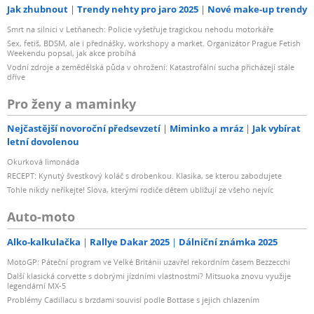
Jak zhubnout
Trendy nehty pro jaro 2025
Nové make-up trendy
Smrt na silnici v Letňanech: Policie vyšetřuje tragickou nehodu motorkáře
Sex, fetiš, BDSM, ale i přednášky, workshopy a market. Organizátor Prague Fetish
Weekendu popsal, jak akce probíhá
Vodní zdroje a zemědělská půda v ohrožení: Katastrofální sucha přicházejí stále
dříve
Pro ženy a maminky
Nejčastější novoroční předsevzetí
Miminko a mráz
Jak vybírat
letní dovolenou
Okurková limonáda
RECEPT: Kynutý švestkový koláč s drobenkou. Klasika, se kterou zabodujete
Tohle nikdy neříkejte! Slova, kterými rodiče dětem ubližují ze všeho nejvíc
Auto-moto
Alko-kalkulačka
Rallye Dakar 2025
Dálniční známka 2025
MotoGP: Páteční program ve Velké Británii uzavřel rekordním časem Bezzecchi
Další klasická corvette s dobrými jízdními vlastnostmi? Mitsuoka znovu využije
legendární MX-5
Problémy Cadillacu s brzdami souvisí podle Bottase s jejich chlazením