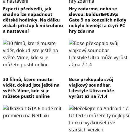
Experti předvedli, jak
Hry zadarmo, nebo se
snadno lze napadnout
slevou: Baldur&#039;s
dětské hodinky. Na dálku
Gate 3 na konzolích nikdy
získali přístup k mikrofonu
nebylo levnější a čtyři PC
a nastavení
hry zdarma
30 filmů, které musíte
Bose překopalo svůj
vidět, dokud jste ještě na
vlajkový soundbar.
světě. Víme, kde si je
Lifestyle Ultra může
můžete pustit online
vyrůst až na 7.1.4