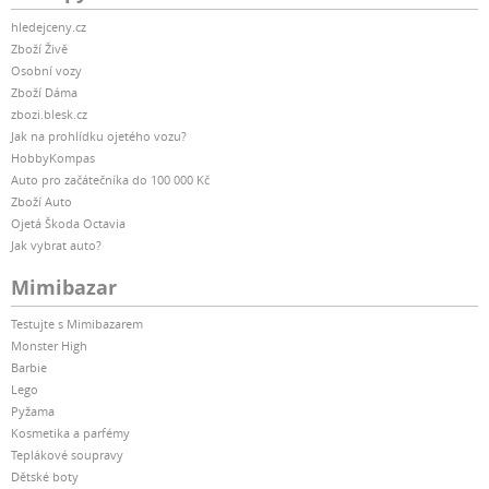
hledejceny.cz
Zboží Živě
Osobní vozy
Zboží Dáma
zbozi.blesk.cz
Jak na prohlídku ojetého vozu?
HobbyKompas
Auto pro začátečníka do 100 000 Kč
Zboží Auto
Ojetá Škoda Octavia
Jak vybrat auto?
Mimibazar
Testujte s Mimibazarem
Monster High
Barbie
Lego
Pyžama
Kosmetika a parfémy
Teplákové soupravy
Dětské boty