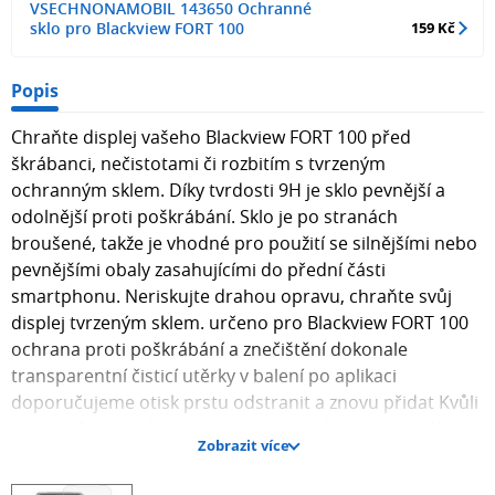
VSECHNONAMOBIL 143650 Ochranné
sklo pro Blackview FORT 100
159 Kč
Popis
Chraňte displej vašeho Blackview FORT 100 před
škrábanci, nečistotami či rozbitím s tvrzeným
ochranným sklem. Díky tvrdosti 9H je sklo pevnější a
odolnější proti poškrábání. Sklo je po stranách
broušené, takže je vhodné pro použití se silnějšími nebo
pevnějšími obaly zasahujícími do přední části
smartphonu. Neriskujte drahou opravu, chraňte svůj
displej tvrzeným sklem. určeno pro Blackview FORT 100
ochrana proti poškrábání a znečištění dokonale
transparentní čisticí utěrky v balení po aplikaci
doporučujeme otisk prstu odstranit a znovu přidat Kvůli
zaobleným hranám smartphonu nezakrývá sklo celý
Zobrazit více
displej. Po obvodu se může objevit vzduchová bublina.
JAK NALEPIT OCHRANNÉ SKLO?Před instalací