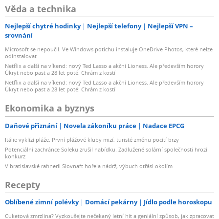
Věda a technika
Nejlepší chytré hodinky
Nejlepší telefony
Nejlepší VPN –
srovnání
Microsoft se nepoučil. Ve Windows potichu instaluje OneDrive Photos, které nelze
odinstalovat
Netflix a další na víkend: nový Ted Lasso a akční Lioness. Ale především horory
Úkryt nebo past a 28 let poté: Chrám z kostí
Netflix a další na víkend: nový Ted Lasso a akční Lioness. Ale především horory
Úkryt nebo past a 28 let poté: Chrám z kostí
Ekonomika a byznys
Daňové přiznání
Novela zákoníku práce
Nadace EPCG
Itálie vyklízí pláže. První plážové kluby mizí, turisté změnu pocítí brzy
Potenciální zachránce Soleku zrušil nabídku. Zadlužené solární společnosti hrozí
konkurz
V bratislavské rafinerii Slovnaft hořela nádrž, výbuch otřásl okolím
Recepty
Oblíbené zimní polévky
Domácí pekárny
Jídlo podle horoskopu
Cuketová zmrzlina? Vyzkoušejte nečekaný letní hit a geniální způsob, jak zpracovat