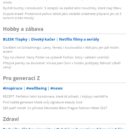
úrodu
Rychlé buchty s broskvemi: 5 receptů na sladké letní moučníky, které mají šťávu
Oopsie bread: Proteinové pečivo lehké jako obláček zvládnete připravit jen ze 3
surovin a bez mouky
Hobby a zábava
BLESK Tlapky
Divoký kačer
Netflix filmy a seriály
Osvěžení ve Schladmingu: Lamy, ferraty i koulovačka v létě jsou jen pár hodin
autem
Tipy na víkend: Harry Potter na výstavě! Folklor, bitvy i setkání vodníků
Přibývá paniky na dovolené: Vnuka paní Soni v hotelu poštípaly štěnice! Lékaři
varují
Pro generaci Z
#inspirace
#wellbeing
#news
RECEPT: Perfektní letní kombinace, které tě zchladí, i kdybys nechtěl*a
Proč každá generace hledá svůj signature beauty look
Září patří módě: Co přinese Mercedes-Benz Prague Fashion Week SS27
Zdraví