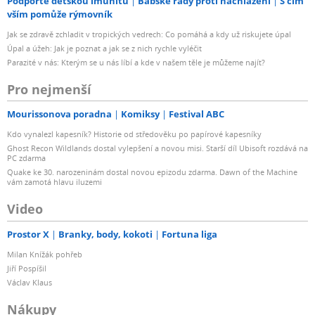
Podpořte dětskou imunitu
Babské rady proti nachlazení
S čím
vším pomůže rýmovník
Jak se zdravě zchladit v tropických vedrech: Co pomáhá a kdy už riskujete úpal
Úpal a úžeh: Jak je poznat a jak se z nich rychle vyléčit
Parazité v nás: Kterým se u nás líbí a kde v našem těle je můžeme najít?
Pro nejmenší
Mourissonova poradna
Komiksy
Festival ABC
Kdo vynalezl kapesník? Historie od středověku po papírové kapesníky
Ghost Recon Wildlands dostal vylepšení a novou misi. Starší díl Ubisoft rozdává na
PC zdarma
Quake ke 30. narozeninám dostal novou epizodu zdarma. Dawn of the Machine
vám zamotá hlavu iluzemi
Video
Prostor X
Branky, body, kokoti
Fortuna liga
Milan Knížák pohřeb
Jiří Pospíšil
Václav Klaus
Nákupy