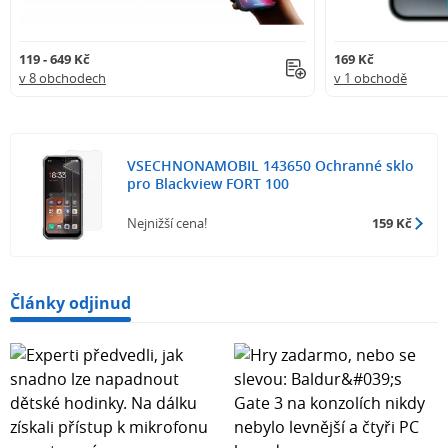
119 - 649 Kč
169 Kč
v 8 obchodech
v 1 obchodě
VSECHNONAMOBIL 143650 Ochranné sklo
pro Blackview FORT 100
Nejnižší cena!
159 Kč
Články odjinud