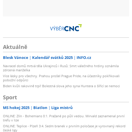
VÝBĚR
Aktuálně
Blesk Vánoce
Kalendář svátků 2025
INFO.cz
Navracel domů mrtvá těla Ukrajinců i Rusů: Smrt válečného hrdiny oznámila
zdrcená manželka
Více lásky pro všechny. Prahou prošel Prague Pride, na účastníky pokřikovali
pobožní odpůrci
Biden kvůli rakovině trpí! Bolestná slova jeho syna Huntera o šířící se nemoci
Sport
MS hokej 2025
Biatlon
Liga mistrů
ONLINE: Zlín - Bohemians 0:1. Pražané po půli vedou. Mirvald zaznamenal první
trefu v lize
ONLINE: Teplice - Plzeň 3:4. Sedm branek v prvním poločase je vyrovnaný rekord
české ligy