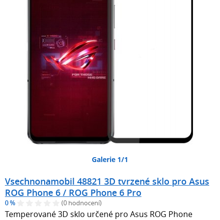
Galerie 1/1
Vsechnonamobil 48821 3D tvrzené sklo pro Asus
ROG Phone 6 / ROG Phone 6 Pro
0 %
(0 hodnocení)
Temperované 3D sklo určené pro Asus ROG Phone