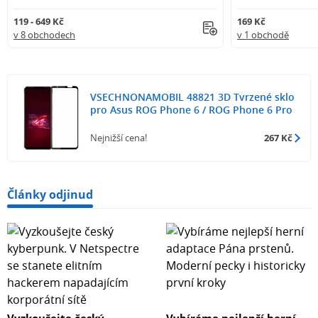
119 - 649 Kč
169 Kč
v 8 obchodech
v 1 obchodě
VSECHNONAMOBIL 48821 3D Tvrzené sklo
pro Asus ROG Phone 6 / ROG Phone 6 Pro
Nejnižší cena!
267 Kč
Články odjinud
Vyzkoušejte český
Vybíráme nejlepší herní