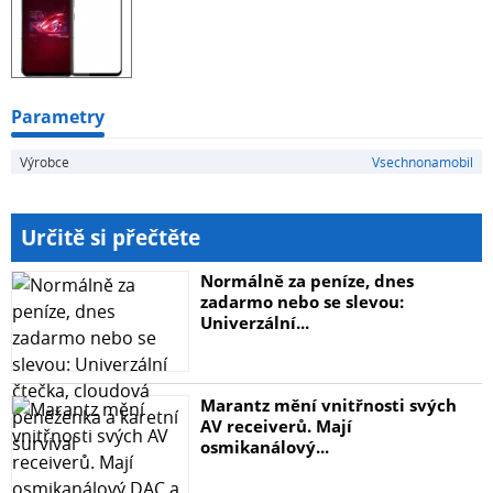
Parametry
Výrobce
Vsechnonamobil
Určitě si přečtěte
Normálně za peníze, dnes
zadarmo nebo se slevou:
Univerzální...
Marantz mění vnitřnosti svých
AV receiverů. Mají
osmikanálový...