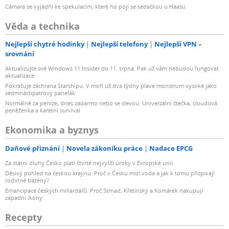
Câmara se vyjádřil ke spekulacím, které ho pojí se sedačkou u Haasu
Věda a technika
Nejlepší chytré hodinky
Nejlepší telefony
Nejlepší VPN –
srovnání
Aktualizujte své Windows 11 Insider do 11. srpna. Pak už vám nebudou fungovat
aktualizace
Pokračuje záchrana Starshipu. V moři už dva týdny plave monstrum vysoké jako
sedmnáctipatrový panelák
Normálně za peníze, dnes zadarmo nebo se slevou: Univerzální čtečka, cloudová
peněženka a karetní survival
Ekonomika a byznys
Daňové přiznání
Novela zákoníku práce
Nadace EPCG
Za státní dluhy Česko platí čtvrté nejvyšší úroky v Evropské unii
Děsivý pohled na českou krajinu. Proč v Česku mizí voda a jak k tomu přispívají
rodinné bazény?
Emancipace českých miliardářů. Proč Strnad, Křetínský a Komárek nakupují
západní ikony
Recepty