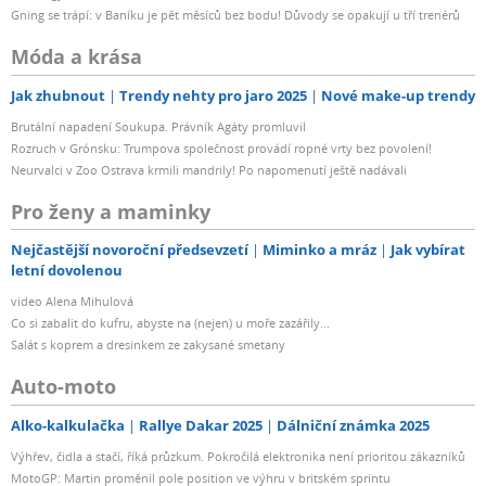
Gning se trápí: v Baníku je pět měsíců bez bodu! Důvody se opakují u tří trenérů
Móda a krása
Jak zhubnout
Trendy nehty pro jaro 2025
Nové make-up trendy
Brutální napadení Soukupa. Právník Agáty promluvil
Rozruch v Grónsku: Trumpova společnost provádí ropné vrty bez povolení!
Neurvalci v Zoo Ostrava krmili mandrily! Po napomenutí ještě nadávali
Pro ženy a maminky
Nejčastější novoroční předsevzetí
Miminko a mráz
Jak vybírat
letní dovolenou
video Alena Mihulová
Co si zabalit do kufru, abyste na (nejen) u moře zazářily...
Salát s koprem a dresinkem ze zakysané smetany
Auto-moto
Alko-kalkulačka
Rallye Dakar 2025
Dálniční známka 2025
Výhřev, čidla a stačí, říká průzkum. Pokročilá elektronika není prioritou zákazníků
MotoGP: Martin proměnil pole position ve výhru v britském sprintu