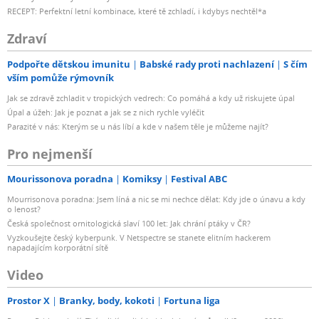
RECEPT: Perfektní letní kombinace, které tě zchladí, i kdybys nechtěl*a
Zdraví
Podpořte dětskou imunitu
Babské rady proti nachlazení
S čím
vším pomůže rýmovník
Jak se zdravě zchladit v tropických vedrech: Co pomáhá a kdy už riskujete úpal
Úpal a úžeh: Jak je poznat a jak se z nich rychle vyléčit
Parazité v nás: Kterým se u nás líbí a kde v našem těle je můžeme najít?
Pro nejmenší
Mourissonova poradna
Komiksy
Festival ABC
Mourrisonova poradna: Jsem líná a nic se mi nechce dělat: Kdy jde o únavu a kdy
o lenost?
Česká společnost ornitologická slaví 100 let: Jak chrání ptáky v ČR?
Vyzkoušejte český kyberpunk. V Netspectre se stanete elitním hackerem
napadajícím korporátní sítě
Video
Prostor X
Branky, body, kokoti
Fortuna liga