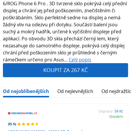
6/ROG Phone 6 Pro . 3D tvrzené sklo pokrývá celý přední
displej a chrání jej před poškozením, znečištěním či
poškrábáním. Sklo perfektně sedne na displej a nemá
žádný vliv na odezvu při dotyku. Součástí balení jsou
suchý a mokrý hadřík, určené k vyčištění displeje před
aplikací. Po obvodu 3D skla přechází černý lem, který
nezasahuje do samotného displeje. pokrývá celý displej
chrání před poškozením sklo je průhledné s černým
rámečkem určeno pro Asus...
Celý popis
KOUPIT ZA 267 KČ
Od nejoblíbenějších
Od nejlevnějších
Od nejdražší
Doprava:
59 Kč
Skladem
95 %