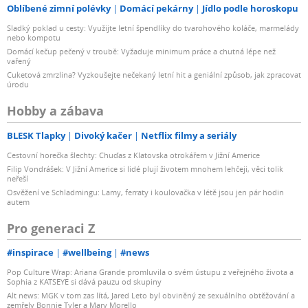
Oblíbené zimní polévky
Domácí pekárny
Jídlo podle horoskopu
Sladký poklad u cesty: Využijte letní špendlíky do tvarohového koláče, marmelády
nebo kompotu
Domácí kečup pečený v troubě: Vyžaduje minimum práce a chutná lépe než
vařený
Cuketová zmrzlina? Vyzkoušejte nečekaný letní hit a geniální způsob, jak zpracovat
úrodu
Hobby a zábava
BLESK Tlapky
Divoký kačer
Netflix filmy a seriály
Cestovní horečka šlechty: Chuďas z Klatovska otrokářem v Jižní Americe
Filip Vondrášek: V Jižní Americe si lidé plují životem mnohem lehčeji, věci tolik
neřeší
Osvěžení ve Schladmingu: Lamy, ferraty i koulovačka v létě jsou jen pár hodin
autem
Pro generaci Z
#inspirace
#wellbeing
#news
Pop Culture Wrap: Ariana Grande promluvila o svém ústupu z veřejného života a
Sophia z KATSEYE si dává pauzu od skupiny
Alt news: MGK v tom zas lítá, Jared Leto byl obviněný ze sexuálního obtěžování a
zemřely Bonnie Tyler a Mary Morello