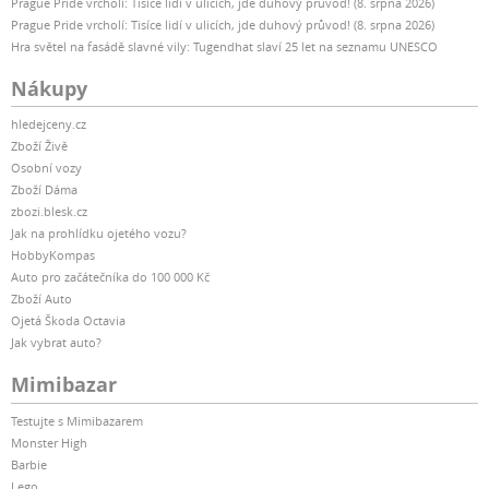
Prague Pride vrcholí: Tisíce lidí v ulicích, jde duhový průvod! (8. srpna 2026)
Prague Pride vrcholí: Tisíce lidí v ulicích, jde duhový průvod! (8. srpna 2026)
Hra světel na fasádě slavné vily: Tugendhat slaví 25 let na seznamu UNESCO
Nákupy
hledejceny.cz
Zboží Živě
Osobní vozy
Zboží Dáma
zbozi.blesk.cz
Jak na prohlídku ojetého vozu?
HobbyKompas
Auto pro začátečníka do 100 000 Kč
Zboží Auto
Ojetá Škoda Octavia
Jak vybrat auto?
Mimibazar
Testujte s Mimibazarem
Monster High
Barbie
Lego