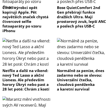
Čínští výrobci opět
Bose QuietComfort 2nd
kopírují Apple. Pět
Gen přebírají funkce
největších značek chystá
dražších Ultra. Mají
čtvercové selfie
prostorový zvuk, lepší ANC
fotoaparáty po vzoru
a poslech přes USB-C
iPhonu
Netflix a další na víkend:
Normálně za peníze, dnes
nový Ted Lasso a akční
zadarmo nebo se slevou:
Lioness. Ale především
Univerzální čtečka,
horory Úkryt nebo past a
cloudová peněženka
28 let poté: Chrám z kostí
a karetní survival