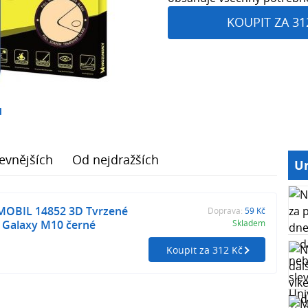
KOUPIT ZA 31
1
evnějších
Od nejdražších
Ur
BIL 14852 3D Tvrzené
Doprava:
59 Kč
 Galaxy M10 černé
Skladem
Koupit za 312 Kč