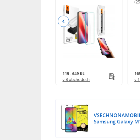
odnocení)
(2
Previous
Kč
119 - 649 Kč
16
 obchodech
v 8 obchodech
v 
VSECHNONAMOBIL 1
Samsung Galaxy M