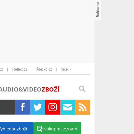
cz
Reflex.cz
Ábíčko.cz
více
AUDIO&VIDEO
ZBOŽÍ
Vyhledat zboží
Nákupní seznam