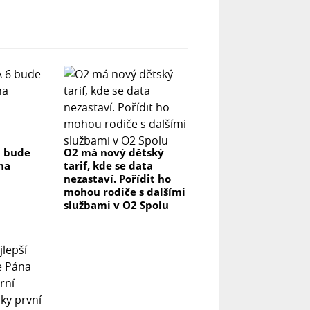
6 bude
O2 má nový dětský
na
tarif, kde se data
nezastaví. Pořídit ho
mohou rodiče s dalšími
službami v O2 Spolu