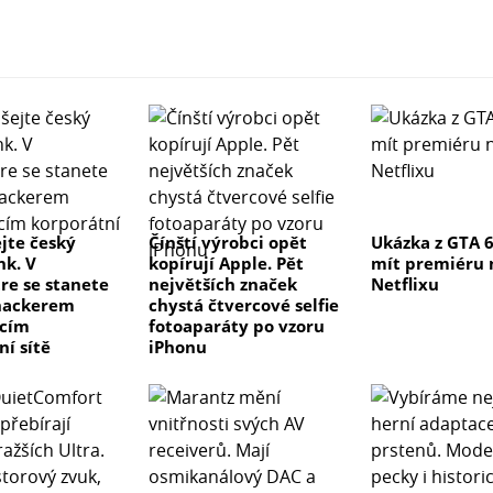
jte český
Čínští výrobci opět
Ukázka z GTA 
k. V
kopírují Apple. Pět
mít premiéru 
re se stanete
největších značek
Netflixu
hackerem
chystá čtvercové selfie
ícím
fotoaparáty po vzoru
ní sítě
iPhonu