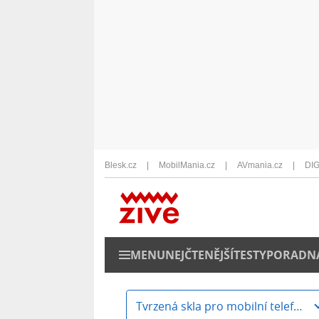
Blesk.cz
MobilMania.cz
AVmania.cz
DIG
MENU
NEJČTENĚJŠÍ
TESTY
PORADN
Tvrzená skla pro mobilní telefony