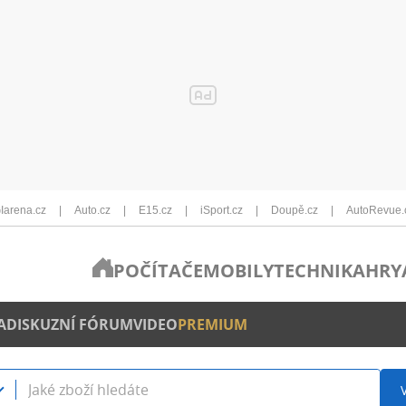
Iarena.cz
Auto.cz
E15.cz
iSport.cz
Doupě.cz
AutoRevue.
POČÍTAČE
MOBILY
TECHNIKA
HRY
A
DISKUZNÍ FÓRUM
VIDEO
PREMIUM