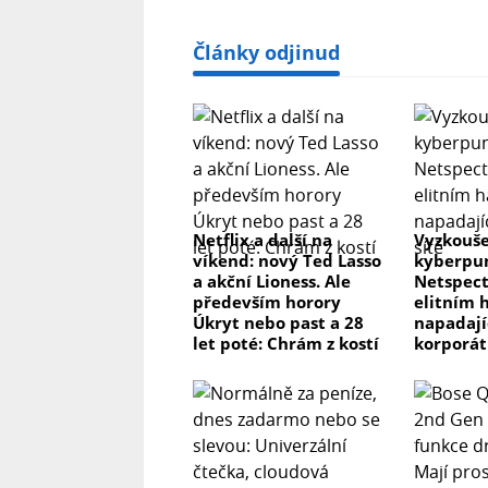
Články odjinud
Netflix a další na
Vyzkouše
víkend: nový Ted Lasso
kyberpun
a akční Lioness. Ale
Netspect
především horory
elitním 
Úkryt nebo past a 28
napadaj
let poté: Chrám z kostí
korporát