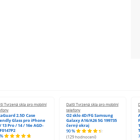
ší Tvrzená skla pro mobilní
Další Tvrzená skla pro mobilní
D
efony
telefony
t
zaGuard 2.5D Case
O2 sklo 4D/FG Samsung
iendly Glass pro iPhone
Galaxy A16/A26 5G 199735
/ 13 Pro / 14 / 16e AGD-
černý okraj
1
F0147P2
90 %
 %
(129 hodnocení)