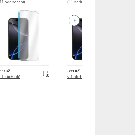
(11 hodnocení)
(11 hodnocení)
Next
199 Kč
399 Kč
v 1 obchodě
v 1 obchodě