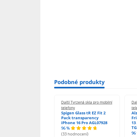
Podobné produkty
 Tvrzená skla pro mobilní
Další Tvrzená skla pro mobilní
Dal
ony
telefony
tel
guard 2.5D Glass
Spigen Glass tR EZ Fit 2
Al
Fit DustFree pro
Pack transparency
Fr
ne 17 Pro Max AGD-
iPhone 16 Pro AGL07928
13 
479BDAP3
TG
96 %
96
(33 hodnocení)