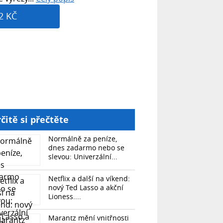
2 KČ
čitě si přečtěte
Normálně za peníze,
dnes zadarmo nebo se
slevou: Univerzální...
Netflix a další na víkend:
nový Ted Lasso a akční
Lioness....
Marantz mění vnitřnosti