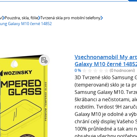
ví
Pouzdra, skla, fólie
Tvrzená skla pro mobilní telefony
sung Galaxy M10 černé 14852
Vsechnonamobil My art
Galaxy M10 černé 1485
0 %
(0 hodnocení)
3D Tvrzené sklo Samsung 
(temperované) sklo je ta p
Samsung Galaxy M10. Tvrzen
škrábanci a nečistotami, ale
rozbitím. Tvrdost 9H zaruč
Galaxy M10 je odolné a výb
chrání celý displej Vašeho
100% průhledné a tak ani n
obsahuje všechny potřebné