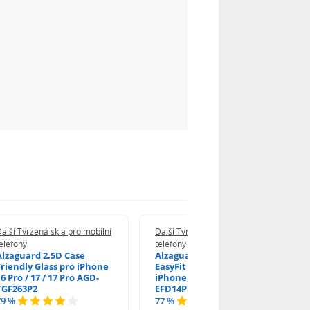
alší Tvrzená skla pro mobilní
Další Tvrzená skla pro mobilní
elefony
telefony
Alzaguard 2.5D Case
Alzaguard 2.5D Glass
Friendly Glass pro iPhone
EasyFit DustFree pro
6 Pro / 17 / 17 Pro AGD-
iPhone 16 Pro / 17 AGD-
TGF263P2
EFD14P3
79 %
77 %