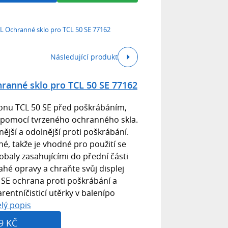
chranné sklo pro TCL 50 SE 77162
Následující produkt
nné sklo pro TCL 50 SE 77162
fonu TCL 50 SE před poškrábáním,
 pomocí tvrzeného ochranného skla.
nější a odolnější proti poškrábání.
é, takže je vhodné pro použití se
obaly zasahujícími do přední části
hé opravy a chraňte svůj displej
 SE ochrana proti poškrábání a
entníčisticí utěrky v balenípo
lý popis
9 KČ