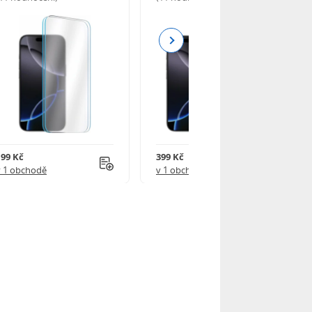
Next
199 Kč
399 Kč
v 1 obchodě
v 1 obchodě