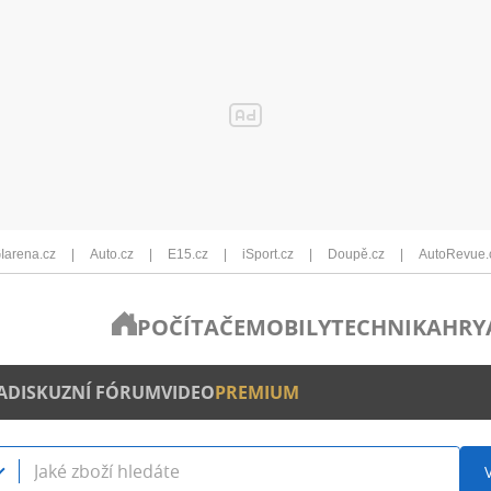
Iarena.cz
Auto.cz
E15.cz
iSport.cz
Doupě.cz
AutoRevue.
POČÍTAČE
MOBILY
TECHNIKA
HRY
A
DISKUZNÍ FÓRUM
VIDEO
PREMIUM