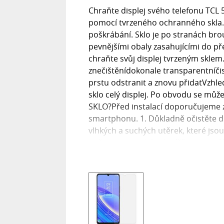
Chraňte displej svého telefonu TCL
pomocí tvrzeného ochranného skla. Dí
poškrábání. Sklo je po stranách brou
pevnějšími obaly zasahujícími do př
chraňte svůj displej tvrzeným sklem
znečištěnídokonale transparentníčis
prstu odstranit a znovu přidatVz
sklo celý displej. Po obvodu se mů
SKLO?Před instalací doporučujeme z
smartphonu. 1. Důkladně očistěte 
vlhkých a suchých utěrek, které jso
nečistoty a suchým hadříkem vysušít
se vám podařilo odstranit zbytky neč
průhlednou ochrannou fólii (u někte
stran). 3. Lehce přiložte sklo tak, 
přilnout ke smartphonu. 4. V případ
bubliny, zatlačte je směrem k okraj