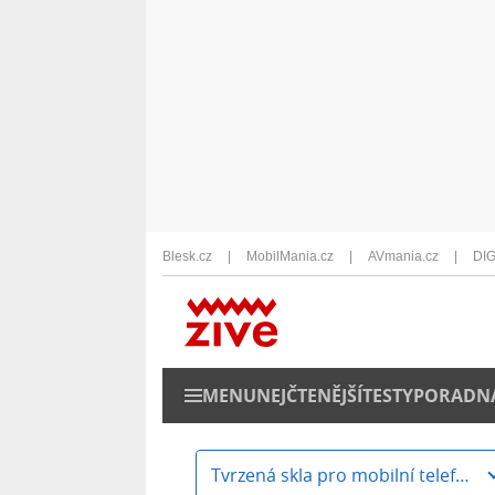
Blesk.cz
MobilMania.cz
AVmania.cz
DIG
MENU
NEJČTENĚJŠÍ
TESTY
PORADN
Tvrzená skla pro mobilní telefony