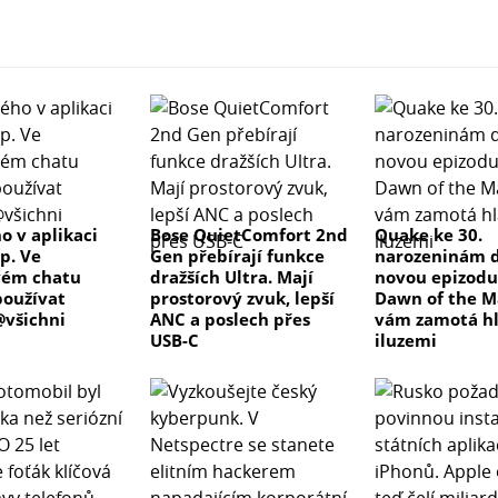
o v aplikaci
Bose QuietComfort 2nd
Quake ke 30.
p. Ve
Gen přebírají funkce
narozeninám d
vém chatu
dražších Ultra. Mají
novou epizodu
oužívat
prostorový zvuk, lepší
Dawn of the M
všichni
ANC a poslech přes
vám zamotá h
USB-C
iluzemi