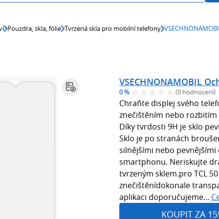
ví
Pouzdra, skla, fólie
Tvrzená skla pro mobilní telefony
VSECHNONAMOBIL O
VSECHNONAMOBIL Ochra
0 %
(0 hodnocení)
Chraňte displej svého tele
znečištěním nebo rozbitím
Díky tvrdosti 9H je sklo pev
Sklo je po stranách broušen
silnějšími nebo pevnějšími 
smartphonu. Neriskujte dra
tvrzeným sklem.pro TCL 50
znečištěnídokonale transpar
aplikaci doporučujeme...
Ce
KOUPIT ZA 15