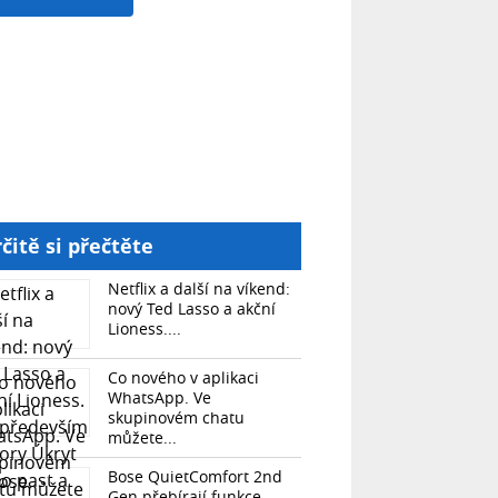
čitě si přečtěte
Netflix a další na víkend:
nový Ted Lasso a akční
Lioness....
Co nového v aplikaci
WhatsApp. Ve
skupinovém chatu
můžete...
Bose QuietComfort 2nd
Gen přebírají funkce