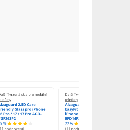
alší Tvrzená skla pro mobilní
Další Tvrzená skla pro mobilní
elefony
telefony
Alzaguard 2.5D Case
Alzaguard 2.5D Glass
Friendly Glass pro iPhone
EasyFit DustFree pro
6 Pro / 17 / 17 Pro AGD-
iPhone 16 Pro / 17 AGD-
TGF263P2
EFD14P3
79 %
77 %
(11 hodnocení)
(11 hodnocení)