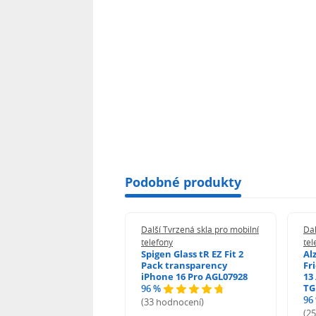
Podobné produkty
 Tvrzená skla pro mobilní
Další Tvrzená skla pro mobilní
Dal
ony
telefony
tel
guard 2.5D Glass
Spigen Glass tR EZ Fit 2
Al
Fit DustFree pro
Pack transparency
Fr
ne 17 Pro Max AGD-
iPhone 16 Pro AGL07928
13 
479BDAP3
TG
96 %
96
(33 hodnocení)
odnocení)
(2