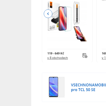
Previous
Kč
119 - 649 Kč
16
 obchodech
v 8 obchodech
v 
VSECHNONAMOBIL 
pro TCL 50 SE