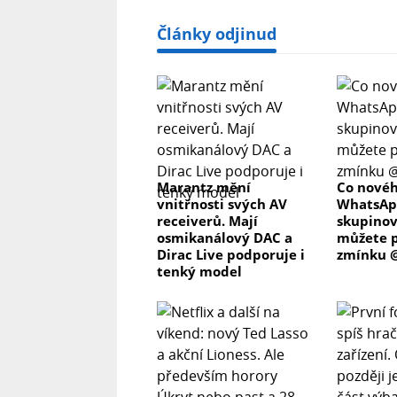
Články odjinud
Marantz mění
Co novéh
vnitřnosti svých AV
WhatsAp
receiverů. Mají
skupino
osmikanálový DAC a
můžete p
Dirac Live podporuje i
zmínku @
tenký model