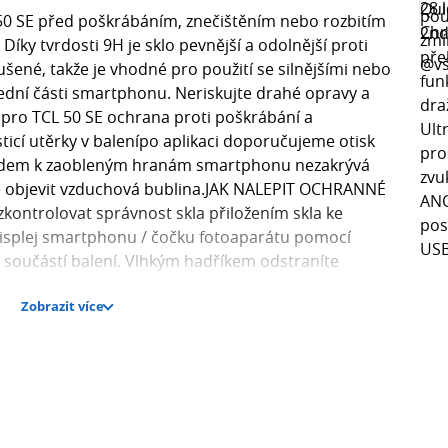
 50 SE před poškrábáním, znečištěním nebo rozbitím
ky tvrdosti 9H je sklo pevnější a odolnější proti
šené, takže je vhodné pro použití se silnějšími nebo
ední části smartphonu. Neriskujte drahé opravy a
.pro TCL 50 SE ochrana proti poškrábání a
ticí utěrky v balenípo aplikaci doporučujeme otisk
hledem k zaobleným hranám smartphonu nezakrývá
že objevit vzduchová bublina.JAK NALEPIT OCHRANNÉ
kontrolovat správnost skla přiložením skla ke
displej smartphonu / čočku fotoaparátu pomocí
u součástí balení. Vlhkým hadříkem odstraníte
e plochu a odstraníte zbytky nečistot. 2.V případě, že
Zobrazit více
istot, použijte vlhký hadřík. Odstraňte ze skla
rých typů skel je ochranná fólie nalepena z obou
že prstem přejedete středem displeje a necháte sklo
ě, že je sklo pod displejem jsou pod sklem vzduchové
i smartphonu.