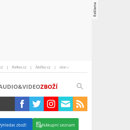
cz
Reflex.cz
Ábíčko.cz
více
AUDIO&VIDEO
ZBOŽÍ
Vyhledat zboží
Nákupní seznam