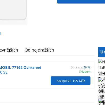
1
evnějších
Od nejdražších
Ur
OBIL 77162 Ochranné
Doprava:
59 Kč
50 SE
Skladem
Koupit za 159 Kč