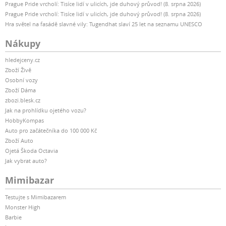
Prague Pride vrcholí: Tisíce lidí v ulicích, jde duhový průvod! (8. srpna 2026)
Prague Pride vrcholí: Tisíce lidí v ulicích, jde duhový průvod! (8. srpna 2026)
Hra světel na fasádě slavné vily: Tugendhat slaví 25 let na seznamu UNESCO
Nákupy
hledejceny.cz
Zboží Živě
Osobní vozy
Zboží Dáma
zbozi.blesk.cz
Jak na prohlídku ojetého vozu?
HobbyKompas
Auto pro začátečníka do 100 000 Kč
Zboží Auto
Ojetá Škoda Octavia
Jak vybrat auto?
Mimibazar
Testujte s Mimibazarem
Monster High
Barbie