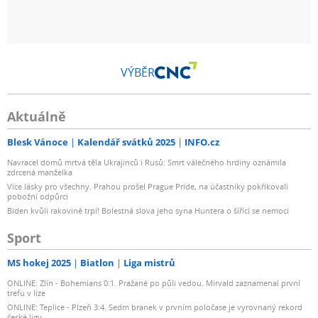
VÝBĚR
Aktuálně
Blesk Vánoce
Kalendář svátků 2025
INFO.cz
Navracel domů mrtvá těla Ukrajinců i Rusů: Smrt válečného hrdiny oznámila
zdrcená manželka
Více lásky pro všechny. Prahou prošel Prague Pride, na účastníky pokřikovali
pobožní odpůrci
Biden kvůli rakovině trpí! Bolestná slova jeho syna Huntera o šířící se nemoci
Sport
MS hokej 2025
Biatlon
Liga mistrů
ONLINE: Zlín - Bohemians 0:1. Pražané po půli vedou. Mirvald zaznamenal první
trefu v lize
ONLINE: Teplice - Plzeň 3:4. Sedm branek v prvním poločase je vyrovnaný rekord
české ligy