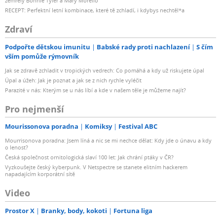
zemřely Bonnie Tyler a Mary Morello
RECEPT: Perfektní letní kombinace, které tě zchladí, i kdybys nechtěl*a
Zdraví
Podpořte dětskou imunitu
Babské rady proti nachlazení
S čím
vším pomůže rýmovník
Jak se zdravě zchladit v tropických vedrech: Co pomáhá a kdy už riskujete úpal
Úpal a úžeh: Jak je poznat a jak se z nich rychle vyléčit
Parazité v nás: Kterým se u nás líbí a kde v našem těle je můžeme najít?
Pro nejmenší
Mourissonova poradna
Komiksy
Festival ABC
Mourrisonova poradna: Jsem líná a nic se mi nechce dělat: Kdy jde o únavu a kdy
o lenost?
Česká společnost ornitologická slaví 100 let: Jak chrání ptáky v ČR?
Vyzkoušejte český kyberpunk. V Netspectre se stanete elitním hackerem
napadajícím korporátní sítě
Video
Prostor X
Branky, body, kokoti
Fortuna liga