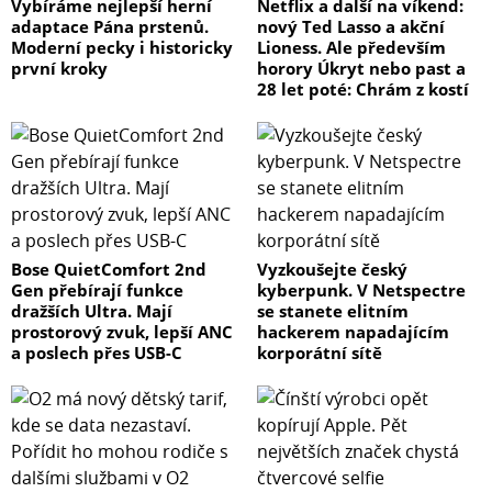
Vybíráme nejlepší herní
Netflix a další na víkend:
adaptace Pána prstenů.
nový Ted Lasso a akční
Moderní pecky i historicky
Lioness. Ale především
první kroky
horory Úkryt nebo past a
28 let poté: Chrám z kostí
Bose QuietComfort 2nd
Vyzkoušejte český
Gen přebírají funkce
kyberpunk. V Netspectre
dražších Ultra. Mají
se stanete elitním
prostorový zvuk, lepší ANC
hackerem napadajícím
a poslech přes USB-C
korporátní sítě