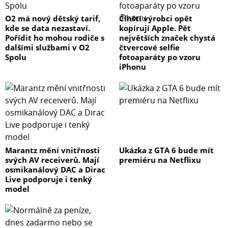
O2 má nový dětský tarif,
Čínští výrobci opět
kde se data nezastaví.
kopírují Apple. Pět
Pořídit ho mohou rodiče s
největších značek chystá
dalšími službami v O2
čtvercové selfie
Spolu
fotoaparáty po vzoru
iPhonu
Marantz mění vnitřnosti
Ukázka z GTA 6 bude mít
svých AV receiverů. Mají
premiéru na Netflixu
osmikanálový DAC a Dirac
Live podporuje i tenký
model