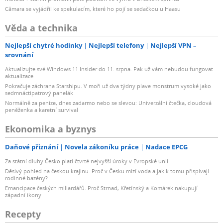
Câmara se vyjádřil ke spekulacím, které ho pojí se sedačkou u Haasu
Věda a technika
Nejlepší chytré hodinky
Nejlepší telefony
Nejlepší VPN –
srovnání
Aktualizujte své Windows 11 Insider do 11. srpna. Pak už vám nebudou fungovat
aktualizace
Pokračuje záchrana Starshipu. V moři už dva týdny plave monstrum vysoké jako
sedmnáctipatrový panelák
Normálně za peníze, dnes zadarmo nebo se slevou: Univerzální čtečka, cloudová
peněženka a karetní survival
Ekonomika a byznys
Daňové přiznání
Novela zákoníku práce
Nadace EPCG
Za státní dluhy Česko platí čtvrté nejvyšší úroky v Evropské unii
Děsivý pohled na českou krajinu. Proč v Česku mizí voda a jak k tomu přispívají
rodinné bazény?
Emancipace českých miliardářů. Proč Strnad, Křetínský a Komárek nakupují
západní ikony
Recepty