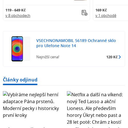
119 - 649 Kč
169 Kč
v 8 obchodech
v 1 obchodě
VSECHNONAMOBIL 56189 Ochranné sklo
pro Ulefone Note 14
Nejnižší cena!
120 Kč
Články odjinud