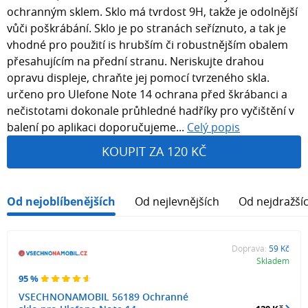
ochranným sklem. Sklo má tvrdost 9H, takže je odolnější
vůči poškrábání. Sklo je po stranách seříznuto, a tak je
vhodné pro použití is hrubším či robustnějším obalem
přesahujícím na přední stranu. Neriskujte drahou
opravu displeje, chraňte jej pomocí tvrzeného skla.
určeno pro Ulefone Note 14 ochrana před škrábanci a
nečistotami dokonale průhledné hadříky pro vyčištění v
balení po aplikaci doporučujeme...
Celý popis
KOUPIT ZA 120 KČ
Od nejoblíbenějších
Od nejlevnějších
Od nejdražší
Doprava:
59 Kč
Skladem
95 %
VSECHNONAMOBIL 56189 Ochranné