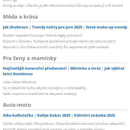
Gning se trápí: v Baníku je pět měsíců bez bodu! Důvody se opakují u tří trenérů
Móda a krása
Jak zhubnout
Trendy nehty pro jaro 2025
Nové make-up trendy
Brutální napadení Soukupa. Právník Agáty promluvil
Rozruch v Grónsku: Trumpova společnost provádí ropné vrty bez povolení!
Neurvalci v Zoo Ostrava krmili mandrily! Po napomenutí ještě nadávali
Pro ženy a maminky
Nejčastější novoroční předsevzetí
Miminko a mráz
Jak vybírat
letní dovolenou
video Alena Mihulová
Co si zabalit do kufru, abyste na (nejen) u moře zazářily...
Salát s koprem a dresinkem ze zakysané smetany
Auto-moto
Alko-kalkulačka
Rallye Dakar 2025
Dálniční známka 2025
Výhřev, čidla a stačí, říká průzkum. Pokročilá elektronika není prioritou zákazníků
MotoGP: Martin proměnil pole position ve výhru v britském sprintu