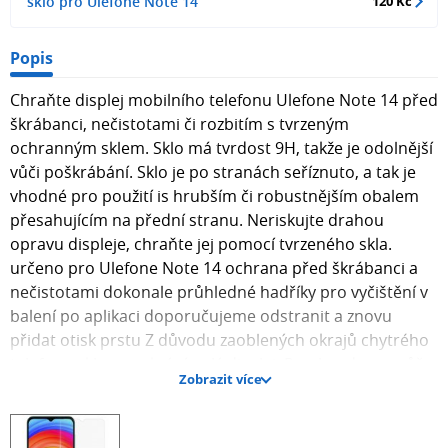
sklo pro Ulefone Note 14
120 Kč
Popis
Chraňte displej mobilního telefonu Ulefone Note 14 před
škrábanci, nečistotami či rozbitím s tvrzeným
ochranným sklem. Sklo má tvrdost 9H, takže je odolnější
vůči poškrábání. Sklo je po stranách seříznuto, a tak je
vhodné pro použití is hrubším či robustnějším obalem
přesahujícím na přední stranu. Neriskujte drahou
opravu displeje, chraňte jej pomocí tvrzeného skla.
určeno pro Ulefone Note 14 ochrana před škrábanci a
nečistotami dokonale průhledné hadříky pro vyčištění v
balení po aplikaci doporučujeme odstranit a znovu
přidat otisk prstu Z důvodu zaoblených okrajů chytrého
telefonu sklo nepokrývá celý displej. Po obvodu se může
Zobrazit více
objevit vzduchová bublina. JAK NALEPIT OCHRANNÉ
SKLO? Před samotnou instalací doporučujeme
zkontrolovat správnost skla přiložením skla k chytrému