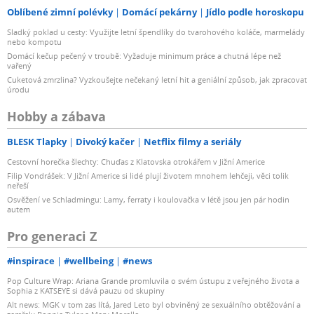
Oblíbené zimní polévky
Domácí pekárny
Jídlo podle horoskopu
Sladký poklad u cesty: Využijte letní špendlíky do tvarohového koláče, marmelády
nebo kompotu
Domácí kečup pečený v troubě: Vyžaduje minimum práce a chutná lépe než
vařený
Cuketová zmrzlina? Vyzkoušejte nečekaný letní hit a geniální způsob, jak zpracovat
úrodu
Hobby a zábava
BLESK Tlapky
Divoký kačer
Netflix filmy a seriály
Cestovní horečka šlechty: Chuďas z Klatovska otrokářem v Jižní Americe
Filip Vondrášek: V Jižní Americe si lidé plují životem mnohem lehčeji, věci tolik
neřeší
Osvěžení ve Schladmingu: Lamy, ferraty i koulovačka v létě jsou jen pár hodin
autem
Pro generaci Z
#inspirace
#wellbeing
#news
Pop Culture Wrap: Ariana Grande promluvila o svém ústupu z veřejného života a
Sophia z KATSEYE si dává pauzu od skupiny
Alt news: MGK v tom zas lítá, Jared Leto byl obviněný ze sexuálního obtěžování a