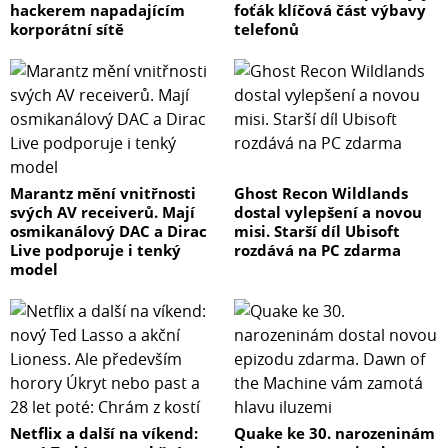
hackerem napadajícím
foťák klíčová část výbavy
korporátní sítě
telefonů
Marantz mění vnitřnosti
Ghost Recon Wildlands
svých AV receiverů. Mají
dostal vylepšení a novou
osmikanálový DAC a Dirac
misi. Starší díl Ubisoft
Live podporuje i tenký
rozdává na PC zdarma
model
Netflix a další na víkend:
Quake ke 30. narozeninám