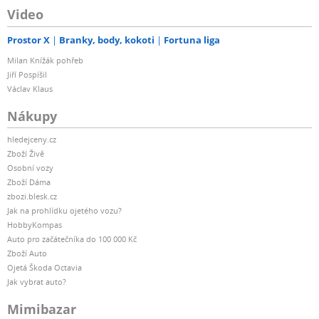
Video
Prostor X
Branky, body, kokoti
Fortuna liga
Milan Knížák pohřeb
Jiří Pospíšil
Václav Klaus
Nákupy
hledejceny.cz
Zboží Živě
Osobní vozy
Zboží Dáma
zbozi.blesk.cz
Jak na prohlídku ojetého vozu?
HobbyKompas
Auto pro začátečníka do 100 000 Kč
Zboží Auto
Ojetá Škoda Octavia
Jak vybrat auto?
Mimibazar