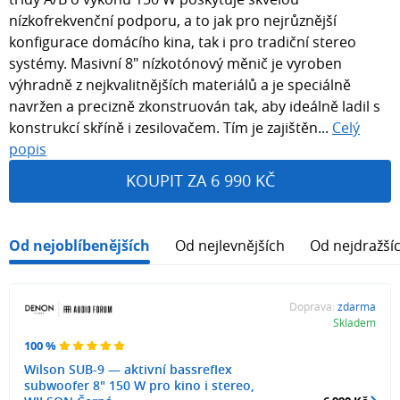
nízkofrekvenční podporu, a to jak pro nejrůznější
konfigurace domácího kina, tak i pro tradiční stereo
systémy. Masivní 8" nízkotónový měnič je vyroben
výhradně z nejkvalitnějších materiálů a je speciálně
navržen a precizně zkonstruován tak, aby ideálně ladil s
konstrukcí skříně i zesilovačem. Tím je zajištěn...
Celý
popis
KOUPIT ZA 6 990 KČ
Od nejoblíbenějších
Od nejlevnějších
Od nejdražší
Doprava:
zdarma
Skladem
100 %
Wilson SUB-9 — aktivní bassreflex
subwoofer 8" 150 W pro kino i stereo,