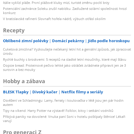
Itálie vyklízí pláže. První plážové kluby mizí, turisté změnu pocítí brzy
Potenciální zachránce Soleku zrušil nabídku. Zadlužené solární společnosti hrozí
konkurz
V bratislavské rafinerii Slovnaft hořela nádrž, výbuch otřásl okolím
Recepty
Oblíbené zimní polévky
Domácí pekárny
Jídlo podle horoskopu
Cuketová zmrzlina? Vyzkoušejte nečekaný letní hit a geniální způsob, jak zpracovat
úrodu
Rychlé buchty s broskvemi: 5 receptů na sladké letní moučníky, které mají šťávu
Oopsie bread: Proteinové pečivo lehké jako obláček zvládnete připravit jen ze 3
surovin a bez mouky
Hobby a zábava
BLESK Tlapky
Divoký kačer
Netflix filmy a seriály
Osvěžení ve Schladmingu: Lamy, ferraty i koulovačka v létě jsou jen pár hodin
autem
Tipy na víkend: Harry Potter na výstavě! Folklor, bitvy i setkání vodníků
Přibývá paniky na dovolené: Vnuka paní Soni v hotelu poštípaly štěnice! Lékaři
varují
Pro generaci Z