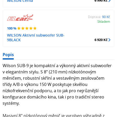
WILSON Černá
6 990 Kč
Doprava:
90 Kč
Skladem
100 %
WILSON Aktivní subwoofer SUB-
9BLACK
6 920 Kč
Popis
Wilson SUB-9 je kompaktní a výkonný aktivní subwoofer
v elegantním stylu. S 8” (210 mm) nízkotónovým
měničem, robustní skříní a vestavěným zesilovačem
třídy A/B o výkonu 150 W poskytuje skvělou
nízkofrekvenční podporu, a to jak pro nejrůznější
konfigurace domácího kina, tak i pro tradiční stereo
systémy.
Masivní 8" nízkotónový měnič je vyroben výhradně z