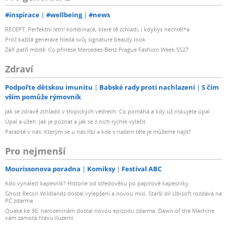
#inspirace
#wellbeing
#news
RECEPT: Perfektní letní kombinace, které tě zchladí, i kdybys nechtěl*a
Proč každá generace hledá svůj signature beauty look
Září patří módě: Co přinese Mercedes-Benz Prague Fashion Week SS27
Zdraví
Podpořte dětskou imunitu
Babské rady proti nachlazení
S čím
vším pomůže rýmovník
Jak se zdravě zchladit v tropických vedrech: Co pomáhá a kdy už riskujete úpal
Úpal a úžeh: Jak je poznat a jak se z nich rychle vyléčit
Parazité v nás: Kterým se u nás líbí a kde v našem těle je můžeme najít?
Pro nejmenší
Mourissonova poradna
Komiksy
Festival ABC
Kdo vynalezl kapesník? Historie od středověku po papírové kapesníky
Ghost Recon Wildlands dostal vylepšení a novou misi. Starší díl Ubisoft rozdává na
PC zdarma
Quake ke 30. narozeninám dostal novou epizodu zdarma. Dawn of the Machine
vám zamotá hlavu iluzemi