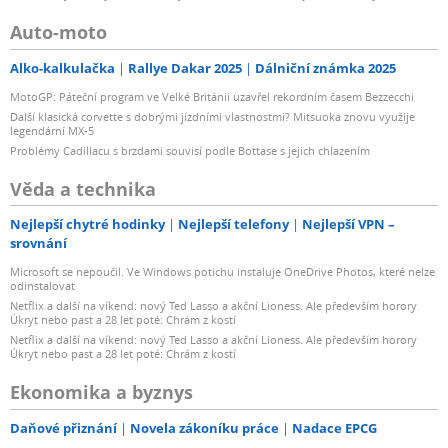
Auto-moto
Alko-kalkulačka
Rallye Dakar 2025
Dálniční známka 2025
MotoGP: Páteční program ve Velké Británii uzavřel rekordním časem Bezzecchi
Další klasická corvette s dobrými jízdními vlastnostmi? Mitsuoka znovu využije
legendární MX-5
Problémy Cadillacu s brzdami souvisí podle Bottase s jejich chlazením
Věda a technika
Nejlepší chytré hodinky
Nejlepší telefony
Nejlepší VPN –
srovnání
Microsoft se nepoučil. Ve Windows potichu instaluje OneDrive Photos, které nelze
odinstalovat
Netflix a další na víkend: nový Ted Lasso a akční Lioness. Ale především horory
Úkryt nebo past a 28 let poté: Chrám z kostí
Netflix a další na víkend: nový Ted Lasso a akční Lioness. Ale především horory
Úkryt nebo past a 28 let poté: Chrám z kostí
Ekonomika a byznys
Daňové přiznání
Novela zákoníku práce
Nadace EPCG