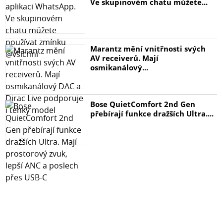
snadno přizpůsobí potřebám vašeho audio systému -
Ve skupinovém chatu můžete...
domácímu kinu i stereo systému. Pociťte sílu
opravdového basu!
Marantz mění vnitřnosti svých
Parametry a specifikace
AV receiverů. Mají
osmikanálový...
Typ
Bose QuietComfort 2nd Gen
Aktivní subwoofer se systémem bassreflex
přebírají funkce dražších Ultra....
Měnič
8″ (210 mm) nízkotónový s dlouhým zdvihem membrány
Frekvenční rozsah (±3 dB)
25 – 150 Hz
Vstupy
Vstup stereo Cinch