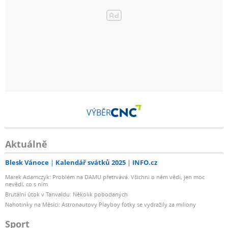
VÝBĚR
Aktuálně
Blesk Vánoce
Kalendář svátků 2025
INFO.cz
Marek Adamczyk: Problém na DAMU přetrvává. Všichni o něm vědí, jen moc
nevědí, co s ním
Brutální útok v Tanvaldu: Několik pobodaných
Nahotinky na Měsíci: Astronautovy Playboy fotky se vydražily za miliony
Sport