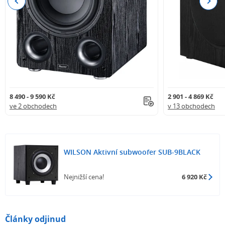
Previous
Next
8 490 - 9 590 Kč
2 901 - 4 869 Kč
ve 2 obchodech
v 13 obchodech
WILSON Aktivní subwoofer SUB-9BLACK
Nejnižší cena!
6 920 Kč
Články odjinud