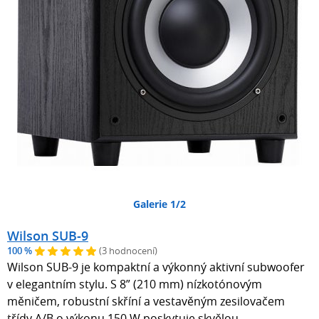
Galerie 1/2
Wilson SUB-9
100 %
(3 hodnocení)
Wilson SUB-9 je kompaktní a výkonný aktivní subwoofer
v elegantním stylu. S 8” (210 mm) nízkotónovým
měničem, robustní skříní a vestavěným zesilovačem
třídy A/B o výkonu 150 W poskytuje skvělou