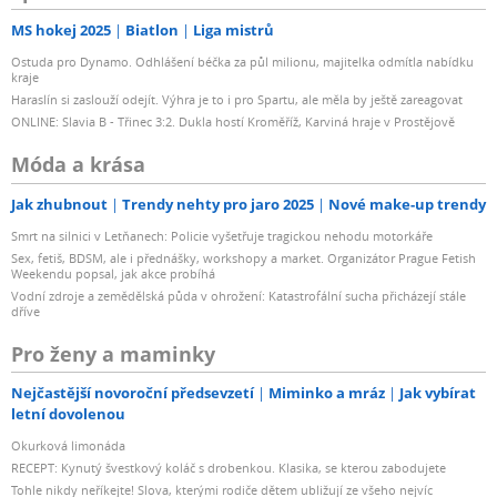
MS hokej 2025
Biatlon
Liga mistrů
Ostuda pro Dynamo. Odhlášení béčka za půl milionu, majitelka odmítla nabídku
kraje
Haraslín si zaslouží odejít. Výhra je to i pro Spartu, ale měla by ještě zareagovat
ONLINE: Slavia B - Třinec 3:2. Dukla hostí Kroměříž, Karviná hraje v Prostějově
Móda a krása
Jak zhubnout
Trendy nehty pro jaro 2025
Nové make-up trendy
Smrt na silnici v Letňanech: Policie vyšetřuje tragickou nehodu motorkáře
Sex, fetiš, BDSM, ale i přednášky, workshopy a market. Organizátor Prague Fetish
Weekendu popsal, jak akce probíhá
Vodní zdroje a zemědělská půda v ohrožení: Katastrofální sucha přicházejí stále
dříve
Pro ženy a maminky
Nejčastější novoroční předsevzetí
Miminko a mráz
Jak vybírat
letní dovolenou
Okurková limonáda
RECEPT: Kynutý švestkový koláč s drobenkou. Klasika, se kterou zabodujete
Tohle nikdy neříkejte! Slova, kterými rodiče dětem ubližují ze všeho nejvíc