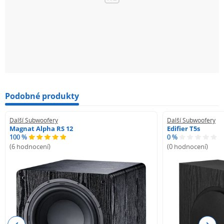
Hmotnost
9,2 kg
Podobné produkty
Další Subwoofery
Další Subwoofery
Magnat Alpha RS 12
Edifier T5s
100 %
0 %
(6 hodnocení)
(0 hodnocení)