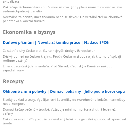
aktualizace
Pokračuje záchrana Starshipu. V moři už dva týdny plave monstrum vysoké jako
sedmnáctipatrový panelák
Normálně za peníze, dnes zadarmo nebo se slevou: Univerzální čtečka, cloudová
peněženka a karetní survival
Ekonomika a byznys
Daňové přiznání
Novela zákoníku práce
Nadace EPCG
Za státní dluhy Česko platí čtvrté nejvyšší úroky v Evropské unii
Děsivý pohled na českou krajinu. Proč v Česku mizí voda a jak k tomu přispívají
rodinné bazény?
Emancipace českých miliardářů. Proč Strnad, Křetínský a Komárek nakupují
západní ikony
Recepty
Oblíbené zimní polévky
Domácí pekárny
Jídlo podle horoskopu
Sladký poklad u cesty: Využijte letní špendlíky do tvarohového koláče, marmelády
nebo kompotu
Domácí kečup pečený v troubě: Vyžaduje minimum práce a chutná lépe než
vařený
Cuketová zmrzlina? Vyzkoušejte nečekaný letní hit a geniální způsob, jak zpracovat
úrodu