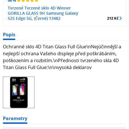
98 %
Tvrzené Tvrzené sklo 4D Winner
GORILLA GLASS 9H Samsung Galaxy
S25 Edge 5G, (Černé) 13482
212 Kč
Popis
Ochranné sklo 4D Titan Glass Full Glue\nNejúčinnější a
nejlepší ochrana Vašeho displeje před poškrábáním,
poškozením a rozbitím.\nPřednosti tvrzeného skla 4D
Titan Glass Full Glue:\n\nvysoká deklarov
Parametry