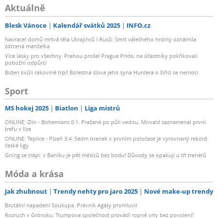
Aktuálně
Blesk Vánoce
Kalendář svátků 2025
INFO.cz
Navracel domů mrtvá těla Ukrajinců i Rusů: Smrt válečného hrdiny oznámila
zdrcená manželka
Více lásky pro všechny. Prahou prošel Prague Pride, na účastníky pokřikovali
pobožní odpůrci
Biden kvůli rakovině trpí! Bolestná slova jeho syna Huntera o šířící se nemoci
Sport
MS hokej 2025
Biatlon
Liga mistrů
ONLINE: Zlín - Bohemians 0:1. Pražané po půli vedou. Mirvald zaznamenal první
trefu v lize
ONLINE: Teplice - Plzeň 3:4. Sedm branek v prvním poločase je vyrovnaný rekord
české ligy
Gning se trápí: v Baníku je pět měsíců bez bodu! Důvody se opakují u tří trenérů
Móda a krása
Jak zhubnout
Trendy nehty pro jaro 2025
Nové make-up trendy
Brutální napadení Soukupa. Právník Agáty promluvil
Rozruch v Grónsku: Trumpova společnost provádí ropné vrty bez povolení!