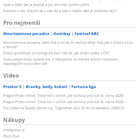
Úpal a úžeh: Jak je poznat a jak se z nich rychle vyléčit
Parazité v nás: Kterým se u nás líbí a kde v našem těle je můžeme najít?
Pro nejmenší
Mourissonova poradna
Komiksy
Festival ABC
Mourrisonova poradna: Jsem líná a nic se mi nechce dělat: Kdy jde o únavu a kdy
o lenost?
Česká společnost ornitologická slaví 100 let: Jak chrání ptáky v ČR?
Vyzkoušejte český kyberpunk. V Netspectre se stanete elitním hackerem
napadajícím korporátní sítě
Video
Prostor X
Branky, body, kokoti
Fortuna liga
Prague Pride vrcholí: Tisíce lidí v ulicích, jde duhový průvod! (8. srpna 2026)
Prague Pride vrcholí: Tisíce lidí v ulicích, jde duhový průvod! (8. srpna 2026)
Hra světel na fasádě slavné vily: Tugendhat slaví 25 let na seznamu UNESCO
Nákupy
hledejceny.cz
Zboží Živě