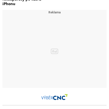
iPhonu
VÝBĚR