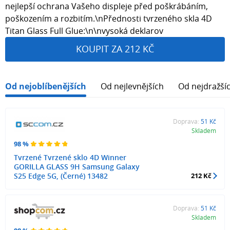
nejlepší ochrana Vašeho displeje před poškrábáním,
poškozením a rozbitím.\nPřednosti tvrzeného skla 4D
Titan Glass Full Glue:\n\nvysoká deklarov
KOUPIT ZA 212 KČ
Od nejoblíbenějších
Od nejlevnějších
Od nejdražší
Doprava:
51 Kč
Skladem
98 %
Tvrzené Tvrzené sklo 4D Winner
GORILLA GLASS 9H Samsung Galaxy
S25 Edge 5G, (Černé) 13482
212 Kč
Doprava:
51 Kč
Skladem