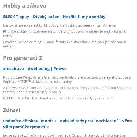
Hobby a zábava
BLESK Tlapky
Divoký kačer
Netflix filmy a seriály
Cestovní horečka šlechty: Chuďas z Klatovska otrokářem v Jižní Americe
Filip Vondrášek: V Jižní Americe si lidé plují životem mnohem lehčeji, věci tolik
neřeší
Osvěžení ve Schladmingu: Lamy, ferraty i koulovačka v létě jsou jen pár hodin
autem
Pro generaci Z
#inspirace
#wellbeing
#news
Pop Culture Wrap: Ariana Grande promluvila o svém ústupu z veřejného života a
Sophia z KATSEYE si dává pauzu od skupiny
Alt news: MGK v tom zas lítá, Jared Leto byl obviněný ze sexuálního obtěžování a
zemřely Bonnie Tyler a Mary Morello
RECEPT: Perfektní letní kombinace, které tě zchladí, i kdybys nechtěl*a
Zdraví
Podpořte dětskou imunitu
Babské rady proti nachlazení
S čím
vším pomůže rýmovník
Jak se zdravě zchladit v tropických vedrech: Co pomáhá a kdy už riskujete úpal