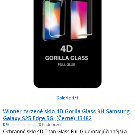
Galerie 1/1
Winner tvrzené sklo 4D Gorila Glass 9H Samsung
Galaxy S25 Edge 5G, (Černé) 13482
0 %
(0 hodnocení)
Ochranné sklo 4D Titan Glass Full Glue\nNejúčinnější a