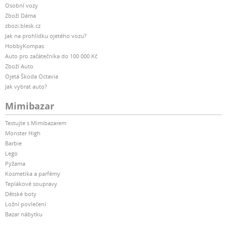
Osobní vozy
Zboží Dáma
zbozi.blesk.cz
Jak na prohlídku ojetého vozu?
HobbyKompas
Auto pro začátečníka do 100 000 Kč
Zboží Auto
Ojetá Škoda Octavia
Jak vybrat auto?
Mimibazar
Testujte s Mimibazarem
Monster High
Barbie
Lego
Pyžama
Kosmetika a parfémy
Teplákové soupravy
Dětské boty
Ložní povlečení
Bazar nábytku