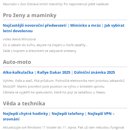
Neurvalci v Zoo Ostrava krmili mandrily! Po napomenutí ještě nadávali
Pro ženy a maminky
Nejčastější novoroční předsevzetí
Miminko a mráz
Jak vybírat
letní dovolenou
video Alena Mihulová
Co si zabalit do kufru, abyste na (nejen) u moře zazářily...
Salát s koprem a dresinkem ze zakysané smetany
Auto-moto
Alko-kalkulačka
Rallye Dakar 2025
Dálniční známka 2025
Výhřev, čidla a stačí, říká průzkum. Pokročilá elektronika není prioritou zákazníků
MotoGP: Martin proměnil pole position ve výhru v britském sprintu
Câmara se vyjádřil ke spekulacím, které ho pojí se sedačkou u Haasu
Věda a technika
Nejlepší chytré hodinky
Nejlepší telefony
Nejlepší VPN –
srovnání
Aktualizujte své Windows 11 Insider do 11. srpna. Pak už vám nebudou fungovat