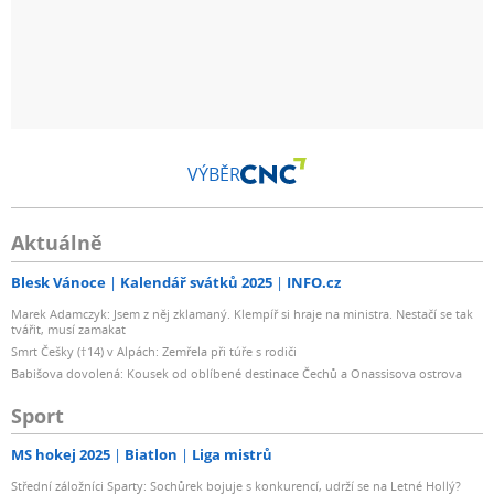
VÝBĚR
Aktuálně
Blesk Vánoce
Kalendář svátků 2025
INFO.cz
Marek Adamczyk: Jsem z něj zklamaný. Klempíř si hraje na ministra. Nestačí se tak
tvářit, musí zamakat
Smrt Češky (†14) v Alpách: Zemřela při túře s rodiči
Babišova dovolená: Kousek od oblíbené destinace Čechů a Onassisova ostrova
Sport
MS hokej 2025
Biatlon
Liga mistrů
Střední záložníci Sparty: Sochůrek bojuje s konkurencí, udrží se na Letné Hollý?