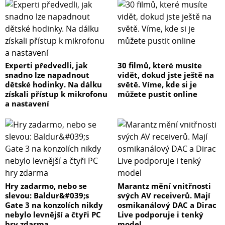
Experti předvedli, jak
30 filmů, které musíte
snadno lze napadnout
vidět, dokud jste ještě na
dětské hodinky. Na dálku
světě. Víme, kde si je
získali přístup k mikrofonu
můžete pustit online
a nastavení
Hry zadarmo, nebo se
Marantz mění vnitřnosti
slevou: Baldur&#039;s
svých AV receiverů. Mají
Gate 3 na konzolích nikdy
osmikanálový DAC a Dirac
nebylo levnější a čtyři PC
Live podporuje i tenký
hry zdarma
model