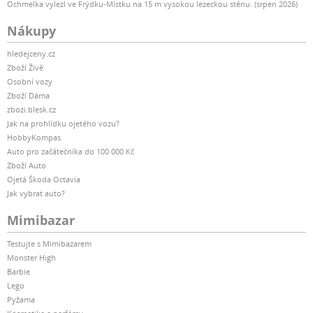
Ochmelka vylezl ve Frýdku-Místku na 15 m vysokou lezeckou stěnu. (srpen 2026)
Nákupy
hledejceny.cz
Zboží Živě
Osobní vozy
Zboží Dáma
zbozi.blesk.cz
Jak na prohlídku ojetého vozu?
HobbyKompas
Auto pro začátečníka do 100 000 Kč
Zboží Auto
Ojetá Škoda Octavia
Jak vybrat auto?
Mimibazar
Testujte s Mimibazarem
Monster High
Barbie
Lego
Pyžama