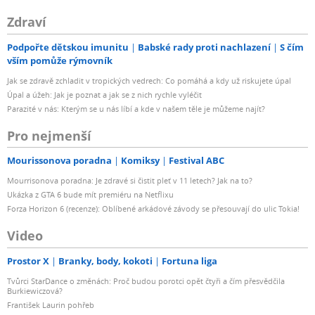
Zdraví
Podpořte dětskou imunitu
Babské rady proti nachlazení
S čím
vším pomůže rýmovník
Jak se zdravě zchladit v tropických vedrech: Co pomáhá a kdy už riskujete úpal
Úpal a úžeh: Jak je poznat a jak se z nich rychle vyléčit
Parazité v nás: Kterým se u nás líbí a kde v našem těle je můžeme najít?
Pro nejmenší
Mourissonova poradna
Komiksy
Festival ABC
Mourrisonova poradna: Je zdravé si čistit pleť v 11 letech? Jak na to?
Ukázka z GTA 6 bude mít premiéru na Netflixu
Forza Horizon 6 (recenze): Oblíbené arkádové závody se přesouvají do ulic Tokia!
Video
Prostor X
Branky, body, kokoti
Fortuna liga
Tvůrci StarDance o změnách: Proč budou porotci opět čtyři a čím přesvědčila
Burkiewiczová?
František Laurin pohřeb