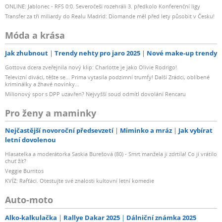
ONLINE: Jablonec - RFS 0:0. Severočeši rozehráli 3. předkolo Konferenční ligy
Transfer za tři miliardy do Realu Madrid: Diomande měl před lety působit v Česku!
Móda a krása
Jak zhubnout
Trendy nehty pro jaro 2025
Nové make-up trendy
Gottova dcera zveřejnila nový klip: Charlotte je jako Olivie Rodrigo!
Televizní diváci, těšte se... Prima vytasila podzimní trumfy! Další Zrádci, oblíbené
kriminálky a žhavé novinky...
Milionový spor s DPP uzavřen? Nejvyšší soud odmítl dovolání Rencaru
Pro ženy a maminky
Nejčastější novoroční předsevzetí
Miminko a mráz
Jak vybírat
letní dovolenou
Hlasatelka a moderátorka Saskia Burešová (80) - Smrt manžela ji zdrtila! Co jí vrátilo
chuť žít?
Veggie Burritos
KVÍZ: Rafťáci. Otestujte své znalosti kultovní letní komedie
Auto-moto
Alko-kalkulačka
Rallye Dakar 2025
Dálniční známka 2025