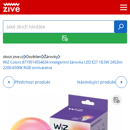
zbozi.zive.cz
Osvětlení
Žárovky
WiZ Colors 8719514554634 inteligentní žárovka LED E27 18,5W 2452lm
2200-6500K RGB stmívatelná
Předchozí produkt
Následující produkt