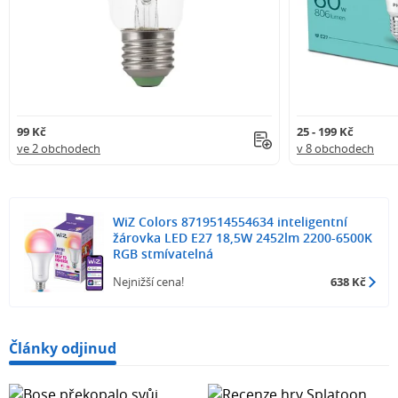
99 Kč
25 - 199 Kč
ve 2 obchodech
v 8 obchodech
WiZ Colors 8719514554634 inteligentní
žárovka LED E27 18,5W 2452lm 2200-6500K
RGB stmívatelná
Nejnižší cena!
638 Kč
Články odjinud