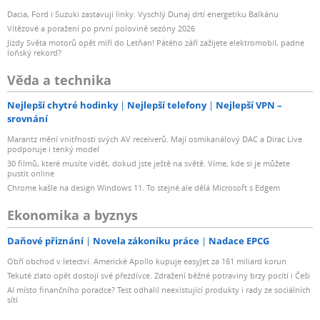
Dacia, Ford i Suzuki zastavují linky. Vyschlý Dunaj drtí energetiku Balkánu
Vítězové a poražení po první polovině sezóny 2026
Jízdy Světa motorů opět míří do Letňan! Pátého září zažijete elektromobil, padne
loňský rekord?
Věda a technika
Nejlepší chytré hodinky
Nejlepší telefony
Nejlepší VPN –
srovnání
Marantz mění vnitřnosti svých AV receiverů. Mají osmikanálový DAC a Dirac Live
podporuje i tenký model
30 filmů, které musíte vidět, dokud jste ještě na světě. Víme, kde si je můžete
pustit online
Chrome kašle na design Windows 11. To stejné ale dělá Microsoft s Edgem
Ekonomika a byznys
Daňové přiznání
Novela zákoníku práce
Nadace EPCG
Obří obchod v letectví. Americké Apollo kupuje easyJet za 161 miliard korun
Tekuté zlato opět dostojí své přezdívce. Zdražení běžné potraviny brzy pocítí i Češi
AI místo finančního poradce? Test odhalil neexistující produkty i rady ze sociálních
sítí