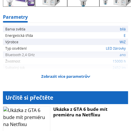
Parametry
Barva světla
bílá
Energetická třída
E
Výrobce
WiZ
Typ osvětlení
LED žárovky
Bluetooth 2,4 GHz
ano
Životnost
15000 h
Světelný tok
2452 lm
Zobrazit více parametrů
Určitě si přečtěte
Ukázka z GTA 6 bude mít
premiéru na Netflixu