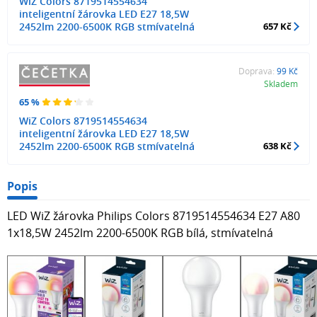
WiZ Colors 8719514554634
inteligentní žárovka LED E27 18,5W
2452lm 2200-6500K RGB stmívatelná
657 Kč
Doprava:
99 Kč
Skladem
65 %
WiZ Colors 8719514554634
inteligentní žárovka LED E27 18,5W
2452lm 2200-6500K RGB stmívatelná
638 Kč
Popis
LED WiZ žárovka Philips Colors 8719514554634 E27 A80
1x18,5W 2452lm 2200-6500K RGB bílá, stmívatelná