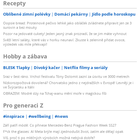
Recepty
Oblíbené zimní polévky
Domácí pekárny
Jídlo podle horoskopu
Oopsie bread: Proteinové pečivo lehké jako obláček zvládnete připravit jen ze 3
surovin a bez mouky
Pozor na jedovaté cukety! Jeden jasný znak prozradí, že se jim máte vyhnout
Svěží letní saláty, které vás v horku neunaví: Zkuste k zelenině přidat ovoce,
výsledek vás mile překvapí!
Hobby a zábava
BLESK Tlapky
Divoký kačer
Netflix filmy a seriály
Sraz v šest ráno. Vrchol festivalu Tóny Dolomit zazní za úsvitu ve 3000 metrech
Nízkorozpočtová dovolená? Chorvatsko jedno z nejdražších v Evropě! Levněji je i
ve Švýcarsku a Itálii
OBRAZEM: Modré slzy na Tchaj-wanu mění moře v magickou říši
Pro generaci Z
#inspirace
#wellbeing
#news
Září patří módě: Co přinese Mercedes-Benz Prague Fashion Week SS27
F*ck the glasses: AI Meta brýle mají zjednodušit život, zatím ale dělají opak
Víš, proč ti po mléčných výrobcích možná nebývá dobře?