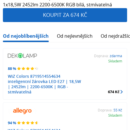
1x18,5W 2452lm 2200-6500K RGB bílá, stmívatelná
KOUPIT ZA 674 KČ
Od nejoblíbenějších
Od nejlevnějších
Od nejdražší
Doprava:
zdarma
Skladem
88 %
WiZ Colors 8719514554634
inteligentní žárovka LED E27 | 18,5W
| 2452lm | 2200-6500K | RGB -
stmívatelná
674 Kč
Doprava:
55 Kč
Skladem
94 %