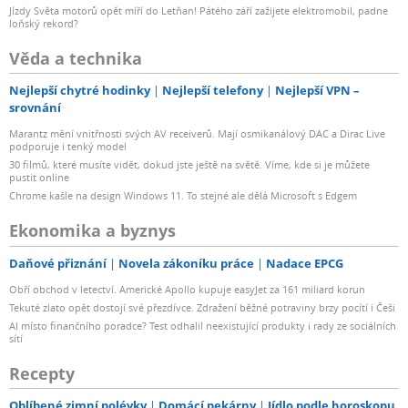
Jízdy Světa motorů opět míří do Letňan! Pátého září zažijete elektromobil, padne
loňský rekord?
Věda a technika
Nejlepší chytré hodinky
Nejlepší telefony
Nejlepší VPN –
srovnání
Marantz mění vnitřnosti svých AV receiverů. Mají osmikanálový DAC a Dirac Live
podporuje i tenký model
30 filmů, které musíte vidět, dokud jste ještě na světě. Víme, kde si je můžete
pustit online
Chrome kašle na design Windows 11. To stejné ale dělá Microsoft s Edgem
Ekonomika a byznys
Daňové přiznání
Novela zákoníku práce
Nadace EPCG
Obří obchod v letectví. Americké Apollo kupuje easyJet za 161 miliard korun
Tekuté zlato opět dostojí své přezdívce. Zdražení běžné potraviny brzy pocítí i Češi
AI místo finančního poradce? Test odhalil neexistující produkty i rady ze sociálních
sítí
Recepty
Oblíbené zimní polévky
Domácí pekárny
Jídlo podle horoskopu