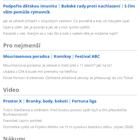
Podpořte dětskou imunitu
Babské rady proti nachlazení
S čím
vším pomůže rýmovník
Jak se zdravě zchladit v tropických vedrech: Co pomáhá a kdy už riskujete úpal
Úpal a úžeh: Jak je poznat a jak se z nich rychle vyléčit
Parazité v nás: Kterým se u nás líbí a kde v našem těle je můžeme najít?
Pro nejmenší
Mourissonova poradna
Komiksy
Festival ABC
Mourrisonova poradna: Je zdravé si čistit pleť v 11 letech? Jak na to?
Ukázka z GTA 6 bude mít premiéru na Netflixu
Forza Horizon 6 (recenze): Oblíbené arkádové závody se přesouvají do ulic Tokia!
Video
Prostor X
Branky, body, kokoti
Fortuna liga
Tvůrci StarDance o změnách: Proč budou porotci opět čtyři a čím přesvědčila
Burkiewiczová?
František Laurin pohřeb
Ochmelka vylezl ve Frýdku-Místku na 15 m vysokou lezeckou stěnu. (srpen 2026)
Nákupy