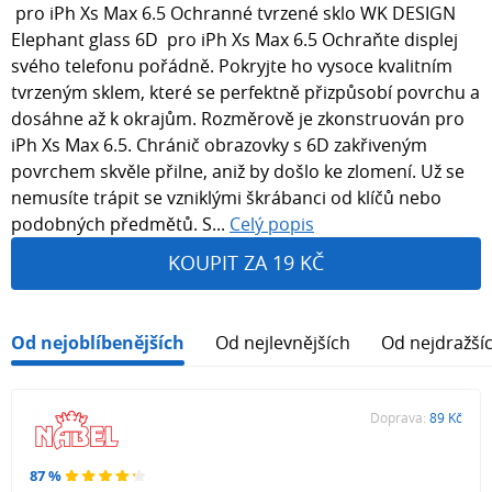
pro iPh Xs Max 6.5 Ochranné tvrzené sklo WK DESIGN
Elephant glass 6D pro iPh Xs Max 6.5 Ochraňte displej
svého telefonu pořádně. Pokryjte ho vysoce kvalitním
tvrzeným sklem, které se perfektně přizpůsobí povrchu a
dosáhne až k okrajům. Rozměrově je zkonstruován pro
iPh Xs Max 6.5. Chránič obrazovky s 6D zakřiveným
povrchem skvěle přilne, aniž by došlo ke zlomení. Už se
nemusíte trápit se vzniklými škrábanci od klíčů nebo
podobných předmětů. S...
Celý popis
KOUPIT ZA 19 KČ
Od nejoblíbenějších
Od nejlevnějších
Od nejdražší
Doprava:
89 Kč
87 %