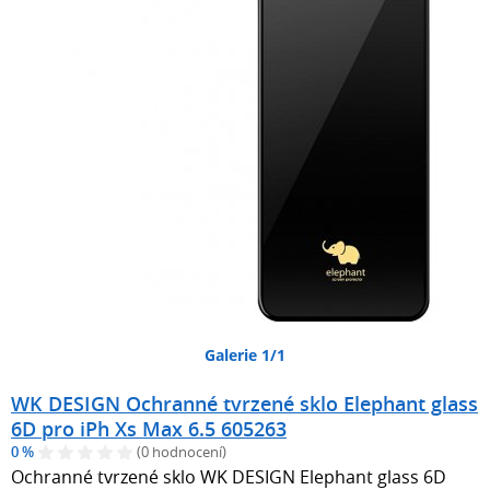
Galerie 1/1
WK DESIGN Ochranné tvrzené sklo Elephant glass
6D pro iPh Xs Max 6.5 605263
0 %
(0 hodnocení)
Ochranné tvrzené sklo WK DESIGN Elephant glass 6D