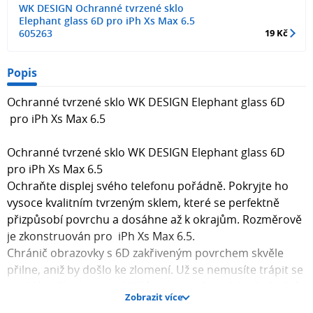
WK DESIGN Ochranné tvrzené sklo
Elephant glass 6D pro iPh Xs Max 6.5
605263
19 Kč
Popis
Ochranné tvrzené sklo WK DESIGN Elephant glass 6D
pro iPh Xs Max 6.5
Ochranné tvrzené sklo WK DESIGN Elephant glass 6D
pro iPh Xs Max 6.5
Ochraňte displej svého telefonu pořádně. Pokryjte ho
vysoce kvalitním tvrzeným sklem, které se perfektně
přizpůsobí povrchu a dosáhne až k okrajům. Rozměrově
je zkonstruován pro iPh Xs Max 6.5.
Chránič obrazovky s 6D zakřiveným povrchem skvěle
přilne, aniž by došlo ke zlomení. Už se nemusíte trápit se
vzniklými škrábanci od klíčů nebo podobných předmětů.
Zobrazit více
S tvrdostí 9H získáte větší odolnost vůči prasknutí nebo