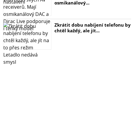
osmikanálový...
Materiál
Tvrzené sklo
Zkrátit dobu nabíjení telefonu by
Výrobce
chtěl každý, ale jít...
WK DESIGN
Tloušťka
0,15 mm