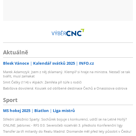
VÝBĚR
Aktuálně
Blesk Vánoce
Kalendář svátků 2025
INFO.cz
Marek Adamczyk: Jsem z něj zklamaný. Klempíř si hraje na ministra. Nestačí se tak
tvářit, musí zamakat
Smrt Češky (†14) v Alpách: Zemřela při túře s rodiči
Babišova dovolená: Kousek od oblíbené destinace Čechů a Onassisova ostrova
Sport
MS hokej 2025
Biatlon
Liga mistrů
Střední záložníci Sparty: Sochůrek bojuje s konkurencí, udrží se na Letné Hollý?
ONLINE: Jablonec - RFS 0:0. Severočeši rozehráli 3. předkolo Konferenční ligy
Transfer za tři miliardy do Realu Madrid: Diomande měl před lety působit v Česku!