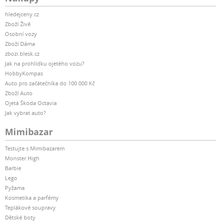
hledejceny.cz
Zboží Živě
Osobní vozy
Zboží Dáma
zbozi.blesk.cz
Jak na prohlídku ojetého vozu?
HobbyKompas
Auto pro začátečníka do 100 000 Kč
Zboží Auto
Ojetá Škoda Octavia
Jak vybrat auto?
Mimibazar
Testujte s Mimibazarem
Monster High
Barbie
Lego
Pyžama
Kosmetika a parfémy
Teplákové soupravy
Dětské boty