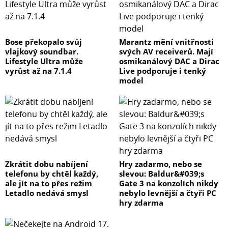
Bose překopalo svůj
Marantz mění vnitřnosti
vlajkový soundbar.
svých AV receiverů. Mají
Lifestyle Ultra může
osmikanálový DAC a Dirac
vyrůst až na 7.1.4
Live podporuje i tenký
model
Zkrátit dobu nabíjení
Hry zadarmo, nebo se
telefonu by chtěl každý,
slevou: Baldur&#039;s
ale jít na to přes režim
Gate 3 na konzolích nikdy
Letadlo nedává smysl
nebylo levnější a čtyři PC
hry zdarma