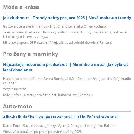
Móda a krása
Jak zhubnout
Trendy nehty pro jaro 2025
Nové make-up trendy
Gottova dcera zveřejnila nový klip: Charlotte je jako Olivie Rodrigo!
Televizní diváci, těšte se... Prima vytasila podzimní trumfy! Další Zrádci, oblíbené
kriminálky a žhavé novinky...
Milionový spor s DPP uzavřen? Nejvyšší soud odmítl dovolání Rencaru
Pro ženy a maminky
Nejčastější novoroční předsevzetí
Miminko a mráz
Jak vybírat
letní dovolenou
Hlasatelka a moderátorka Saskia Burešová (80) - Smrt manžela ji zdrtila! Co jí vrátilo
chuť žít?
Veggie Burritos
KVÍZ: Rafťáci. Otestujte své znalosti kultovní letní komedie
Auto-moto
Alko-kalkulačka
Rallye Dakar 2025
Dálniční známka 2025
Dacia, Ford i Suzuki zastavují linky. Vyschlý Dunaj drtí energetiku Balkánu
Vítězové a poražení po první polovině sezóny 2026