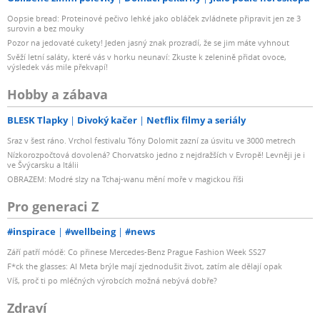
Oopsie bread: Proteinové pečivo lehké jako obláček zvládnete připravit jen ze 3
surovin a bez mouky
Pozor na jedovaté cukety! Jeden jasný znak prozradí, že se jim máte vyhnout
Svěží letní saláty, které vás v horku neunaví: Zkuste k zelenině přidat ovoce,
výsledek vás mile překvapí!
Hobby a zábava
BLESK Tlapky
Divoký kačer
Netflix filmy a seriály
Sraz v šest ráno. Vrchol festivalu Tóny Dolomit zazní za úsvitu ve 3000 metrech
Nízkorozpočtová dovolená? Chorvatsko jedno z nejdražších v Evropě! Levněji je i
ve Švýcarsku a Itálii
OBRAZEM: Modré slzy na Tchaj-wanu mění moře v magickou říši
Pro generaci Z
#inspirace
#wellbeing
#news
Září patří módě: Co přinese Mercedes-Benz Prague Fashion Week SS27
F*ck the glasses: AI Meta brýle mají zjednodušit život, zatím ale dělají opak
Víš, proč ti po mléčných výrobcích možná nebývá dobře?
Zdraví