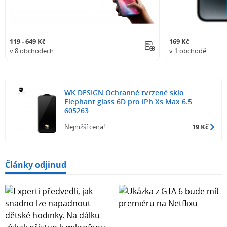
119 - 649 Kč
169 Kč
v 8 obchodech
v 1 obchodě
WK DESIGN Ochranné tvrzené sklo
Elephant glass 6D pro iPh Xs Max 6.5
605263
Nejnižší cena!
19 Kč
Články odjinud