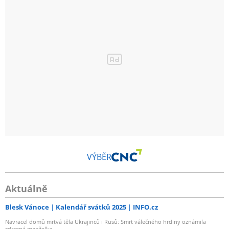
VÝBĚR
Aktuálně
Blesk Vánoce
Kalendář svátků 2025
INFO.cz
Navracel domů mrtvá těla Ukrajinců i Rusů: Smrt válečného hrdiny oznámila
zdrcená manželka