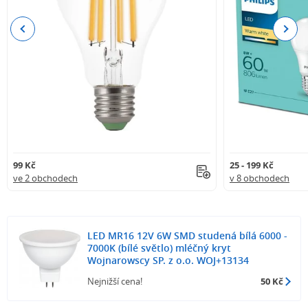
Previous
Next
99 Kč
25 - 199 Kč
ve 2 obchodech
v 8 obchodech
LED MR16 12V 6W SMD studená bílá 6000 -
7000K (bílé světlo) mléčný kryt
Wojnarowscy SP. z o.o. WOJ+13134
Nejnižší cena!
50 Kč