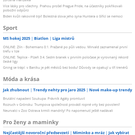
Více lásky pro všechny. Prahou prošel Prague Pride, na účastníky pokřikovali
pobožní odpůrci
Biden kvůli rakovině trpí! Bolestná slova jeho syna Huntera o šířící se nemoci
Sport
MS hokej 2025
Biatlon
Liga mistrů
ONLINE: Zlín - Bohemians 0:1. Pražané po půli vedou. Mirvald zaznamenal první
trefu v lize
ONLINE: Teplice - Plzeň 3:4. Sedm branek v prvním poločase je vyrovnaný rekord
české ligy
Gning se trápí: v Baníku je pět měsíců bez bodu! Důvody se opakují u tří trenérů
Móda a krása
Jak zhubnout
Trendy nehty pro jaro 2025
Nové make-up trendy
Brutální napadení Soukupa. Právník Agáty promluvil
Rozruch v Grónsku: Trumpova společnost provádí ropné vrty bez povolení!
Neurvalci v Zoo Ostrava krmili mandrily! Po napomenutí ještě nadávali
Pro ženy a maminky
Nejčastější novoroční předsevzetí
Miminko a mráz
Jak vybírat