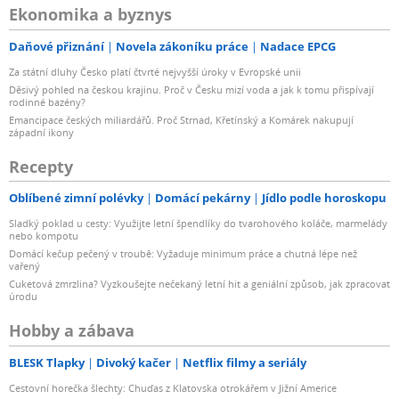
Ekonomika a byznys
Daňové přiznání
Novela zákoníku práce
Nadace EPCG
Za státní dluhy Česko platí čtvrté nejvyšší úroky v Evropské unii
Děsivý pohled na českou krajinu. Proč v Česku mizí voda a jak k tomu přispívají
rodinné bazény?
Emancipace českých miliardářů. Proč Strnad, Křetínský a Komárek nakupují
západní ikony
Recepty
Oblíbené zimní polévky
Domácí pekárny
Jídlo podle horoskopu
Sladký poklad u cesty: Využijte letní špendlíky do tvarohového koláče, marmelády
nebo kompotu
Domácí kečup pečený v troubě: Vyžaduje minimum práce a chutná lépe než
vařený
Cuketová zmrzlina? Vyzkoušejte nečekaný letní hit a geniální způsob, jak zpracovat
úrodu
Hobby a zábava
BLESK Tlapky
Divoký kačer
Netflix filmy a seriály
Cestovní horečka šlechty: Chuďas z Klatovska otrokářem v Jižní Americe