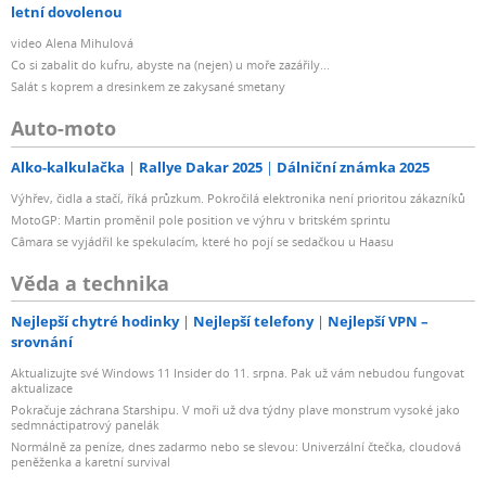
letní dovolenou
video Alena Mihulová
Co si zabalit do kufru, abyste na (nejen) u moře zazářily...
Salát s koprem a dresinkem ze zakysané smetany
Auto-moto
Alko-kalkulačka
Rallye Dakar 2025
Dálniční známka 2025
Výhřev, čidla a stačí, říká průzkum. Pokročilá elektronika není prioritou zákazníků
MotoGP: Martin proměnil pole position ve výhru v britském sprintu
Câmara se vyjádřil ke spekulacím, které ho pojí se sedačkou u Haasu
Věda a technika
Nejlepší chytré hodinky
Nejlepší telefony
Nejlepší VPN –
srovnání
Aktualizujte své Windows 11 Insider do 11. srpna. Pak už vám nebudou fungovat
aktualizace
Pokračuje záchrana Starshipu. V moři už dva týdny plave monstrum vysoké jako
sedmnáctipatrový panelák
Normálně za peníze, dnes zadarmo nebo se slevou: Univerzální čtečka, cloudová
peněženka a karetní survival