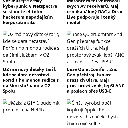
Vyzkoušejte český
Marantz mění vnitřnosti
kyberpunk. V Netspectre
svých AV receiverů. Mají
se stanete elitním
osmikanálový DAC a Dirac
hackerem napadajícím
Live podporuje i tenký
korporátní sítě
model
O2 má nový dětský tarif,
Bose QuietComfort 2nd
kde se data nezastaví.
Gen přebírají funkce
Pořídit ho mohou rodiče s
dražších Ultra. Mají
dalšími službami v O2
prostorový zvuk, lepší ANC
Spolu
a poslech přes USB-C