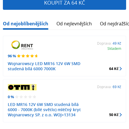
KOUPIT ZA 64 KČ
Od nejoblíbenějších
Od nejlevnějších
Od nejdražší
Doprava:
49 Kč
Skladem
96 %
Wojnarowscy LED MR16 12V 6W SMD
studená bílá 6000 7000K
64 Kč
Doprava:
69 Kč
0 %
LED MR16 12V 6W SMD studená bílá
6000 - 7000K (bílé světlo) mléčný kryt
Wojnarowscy SP. z o.o. WOJ+13134
50 Kč