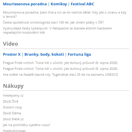
Mourissonova poradna
Komiksy
Festival ABC
Mourrisonova poradna: Jsem líná a nic se mi nechce dělat: Kdy jde o únavu a kdy
o lenost?
Česká společnost ornitologická slaví 100 let: Jak chrání ptáky v ČR?
Vyzkoušejte český kyberpunk. V Netspectre se stanete elitním hackerem
napadajícím korporátní sítě
Video
Prostor X
Branky, body, kokoti
Fortuna liga
Prague Pride vrcholí: Tisíce lidí v ulicích, jde duhový průvod! (8. srpna 2026)
Prague Pride vrcholí: Tisíce lidí v ulicích, jde duhový průvod! (8. srpna 2026)
Hra světel na fasádě slavné vily: Tugendhat slaví 25 let na seznamu UNESCO
Nákupy
hledejceny.cz
Zboží Živě
Osobní vozy
Zboží Dáma
zbozi.blesk.cz
Jak na prohlídku ojetého vozu?
HobbyKompas