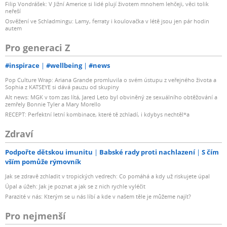
Filip Vondrášek: V Jižní Americe si lidé plují životem mnohem lehčeji, věci tolik
neřeší
Osvěžení ve Schladmingu: Lamy, ferraty i koulovačka v létě jsou jen pár hodin
autem
Pro generaci Z
#inspirace
#wellbeing
#news
Pop Culture Wrap: Ariana Grande promluvila o svém ústupu z veřejného života a
Sophia z KATSEYE si dává pauzu od skupiny
Alt news: MGK v tom zas lítá, Jared Leto byl obviněný ze sexuálního obtěžování a
zemřely Bonnie Tyler a Mary Morello
RECEPT: Perfektní letní kombinace, které tě zchladí, i kdybys nechtěl*a
Zdraví
Podpořte dětskou imunitu
Babské rady proti nachlazení
S čím
vším pomůže rýmovník
Jak se zdravě zchladit v tropických vedrech: Co pomáhá a kdy už riskujete úpal
Úpal a úžeh: Jak je poznat a jak se z nich rychle vyléčit
Parazité v nás: Kterým se u nás líbí a kde v našem těle je můžeme najít?
Pro nejmenší