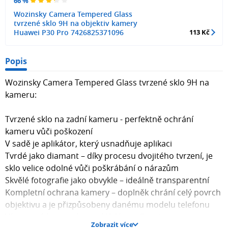
66 %
Wozinsky Camera Tempered Glass
tvrzené sklo 9H na objektiv kamery
Huawei P30 Pro 7426825371096
113 Kč
Popis
Wozinsky Camera Tempered Glass tvrzené sklo 9H na
kameru:
Tvrzené sklo na zadní kameru - perfektně ochrání
kameru vůči poškození
V sadě je aplikátor, který usnadňuje aplikaci
Tvrdé jako diamant – díky procesu dvojitého tvrzení, je
sklo velice odolné vůči poškrábání o nárazům
Skvělé fotografie jako obvykle – ideálně transparentní
Kompletní ochrana kamery – doplněk chrání celý povrch
objektivu a je přizpůsobeny danému modelu telefonu
Vícevrstvá konstrukce – skládá se z 5 vrstev
Zobrazit více