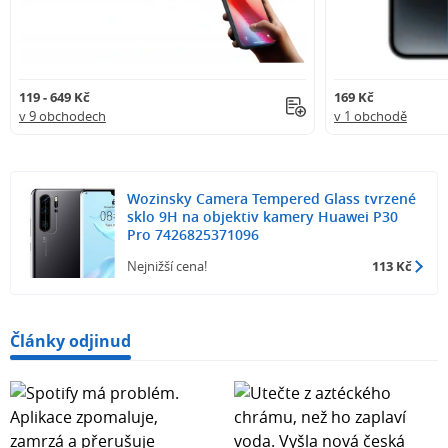
119 - 649 Kč
169 Kč
v 9 obchodech
v 1 obchodě
Wozinsky Camera Tempered Glass tvrzené
sklo 9H na objektiv kamery Huawei P30
Pro 7426825371096
Nejnižší cena!
113 Kč
Články odjinud