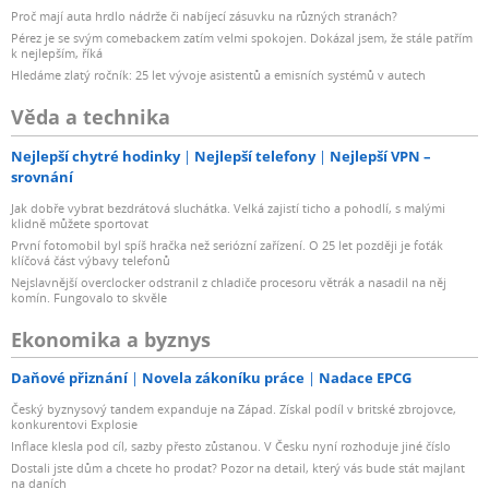
Proč mají auta hrdlo nádrže či nabíjecí zásuvku na různých stranách?
Pérez je se svým comebackem zatím velmi spokojen. Dokázal jsem, že stále patřím
k nejlepším, říká
Hledáme zlatý ročník: 25 let vývoje asistentů a emisních systémů v autech
Věda a technika
Nejlepší chytré hodinky
Nejlepší telefony
Nejlepší VPN –
srovnání
Jak dobře vybrat bezdrátová sluchátka. Velká zajistí ticho a pohodlí, s malými
klidně můžete sportovat
První fotomobil byl spíš hračka než seriózní zařízení. O 25 let později je foťák
klíčová část výbavy telefonů
Nejslavnější overclocker odstranil z chladiče procesoru větrák a nasadil na něj
komín. Fungovalo to skvěle
Ekonomika a byznys
Daňové přiznání
Novela zákoníku práce
Nadace EPCG
Český byznysový tandem expanduje na Západ. Získal podíl v britské zbrojovce,
konkurentovi Explosie
Inflace klesla pod cíl, sazby přesto zůstanou. V Česku nyní rozhoduje jiné číslo
Dostali jste dům a chcete ho prodat? Pozor na detail, který vás bude stát majlant
na daních