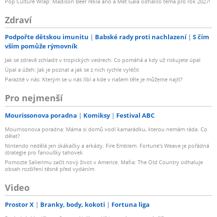
Pop Culture Wrap: Madison Beer řekla ano a Met Gala odhalilo téma pro rok 2027!
Zdraví
Podpořte dětskou imunitu
Babské rady proti nachlazení
S čím
vším pomůže rýmovník
Jak se zdravě zchladit v tropických vedrech: Co pomáhá a kdy už riskujete úpal
Úpal a úžeh: Jak je poznat a jak se z nich rychle vyléčit
Parazité v nás: Kterým se u nás líbí a kde v našem těle je můžeme najít?
Pro nejmenší
Mourissonova poradna
Komiksy
Festival ABC
Mourrisonova poradna: Máma si domů vodí kamarádku, kterou nemám ráda. Co
dělat?
Nintendo nedělá jen skákačky a arkády. Fire Emblem: Fortune's Weave je pořádná
strategie pro fanoušky tahovek
Pomozte Salierimu začít nový život v Americe. Mafia: The Old Country odhaluje
obsah rozšíření těsně před vydáním
Video
Prostor X
Branky, body, kokoti
Fortuna liga