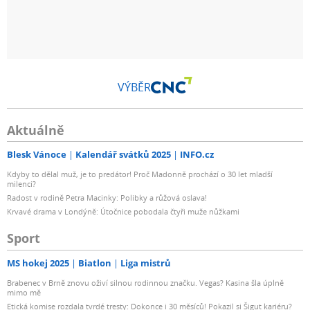
VÝBĚR
Aktuálně
Blesk Vánoce
Kalendář svátků 2025
INFO.cz
Kdyby to dělal muž, je to predátor! Proč Madonně prochází o 30 let mladší
milenci?
Radost v rodině Petra Macinky: Polibky a růžová oslava!
Krvavé drama v Londýně: Útočnice pobodala čtyři muže nůžkami
Sport
MS hokej 2025
Biatlon
Liga mistrů
Brabenec v Brně znovu oživí silnou rodinnou značku. Vegas? Kasina šla úplně
mimo mě
Etická komise rozdala tvrdé tresty: Dokonce i 30 měsíců! Pokazil si Šigut kariéru?