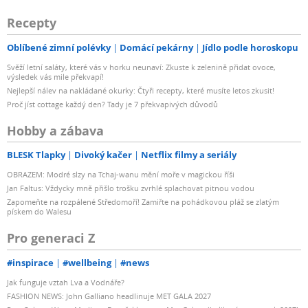
Recepty
Oblíbené zimní polévky
Domácí pekárny
Jídlo podle horoskopu
Svěží letní saláty, které vás v horku neunaví: Zkuste k zelenině přidat ovoce,
výsledek vás mile překvapí!
Nejlepší nálev na nakládané okurky: Čtyři recepty, které musíte letos zkusit!
Proč jíst cottage každý den? Tady je 7 překvapivých důvodů
Hobby a zábava
BLESK Tlapky
Divoký kačer
Netflix filmy a seriály
OBRAZEM: Modré slzy na Tchaj-wanu mění moře v magickou říši
Jan Faltus: Vždycky mně přišlo trošku zvrhlé splachovat pitnou vodou
Zapomeňte na rozpálené Středomoří! Zamiřte na pohádkovou pláž se zlatým
pískem do Walesu
Pro generaci Z
#inspirace
#wellbeing
#news
Jak funguje vztah Lva a Vodnáře?
FASHION NEWS: John Galliano headlinuje MET GALA 2027