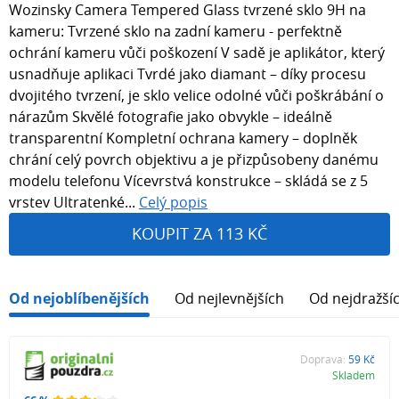
Wozinsky Camera Tempered Glass tvrzené sklo 9H na
kameru: Tvrzené sklo na zadní kameru - perfektně
ochrání kameru vůči poškození V sadě je aplikátor, který
usnadňuje aplikaci Tvrdé jako diamant – díky procesu
dvojitého tvrzení, je sklo velice odolné vůči poškrábání o
nárazům Skvělé fotografie jako obvykle – ideálně
transparentní Kompletní ochrana kamery – doplněk
chrání celý povrch objektivu a je přizpůsobeny danému
modelu telefonu Vícevrstvá konstrukce – skládá se z 5
vrstev Ultratenké...
Celý popis
KOUPIT ZA 113 KČ
Od nejoblíbenějších
Od nejlevnějších
Od nejdražší
Doprava:
59 Kč
Skladem