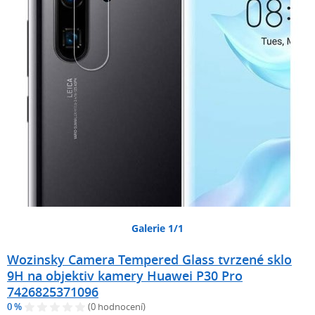
Galerie 1/1
Wozinsky Camera Tempered Glass tvrzené sklo
9H na objektiv kamery Huawei P30 Pro
7426825371096
0 %
(0 hodnocení)