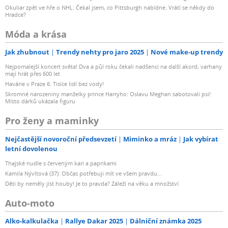
Okuliar zpět ve hře o NHL: Čekal jsem, co Pittsburgh nabídne. Vrátí se někdy do
Hradce?
Móda a krása
Jak zhubnout
Trendy nehty pro jaro 2025
Nové make-up trendy
Nejpomalejší koncert světa! Dva a půl roku čekali nadšenci na další akord, varhany
mají hrát přes 600 let
Havárie v Praze 6: Tisíce lidí bez vody!
Skromné narozeniny manželky prince Harryho: Oslavu Meghan sabotovali psi!
Místo dárků ukázala figuru
Pro ženy a maminky
Nejčastější novoroční předsevzetí
Miminko a mráz
Jak vybírat
letní dovolenou
Thajské nudle s červeným kari a paprikami
Kamila Nývltová (37): Občas potřebuji mít ve všem pravdu...
Děti by neměly jíst houby! Je to pravda? Záleží na věku a množství
Auto-moto
Alko-kalkulačka
Rallye Dakar 2025
Dálniční známka 2025