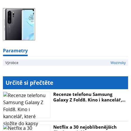
Ultratenké – sotva 0,2 mm tloušťky
Specifikace:
Značka: Wozinsky
Název: Wozinsky Camera Tempered Glass
Tvrdost: 9H
Barva: průsvitná
Parametry
V sadě: tvrzené sklo + aplikátor, nálepka pro odstranění
Výrobce
Wozinsky
prachu a sada stěrek
Určitě si přečtěte
Recenze telefonu Samsung
Galaxy Z Fold8. Kino i kancelář,...
Netflix a 30 nejoblíbenějších