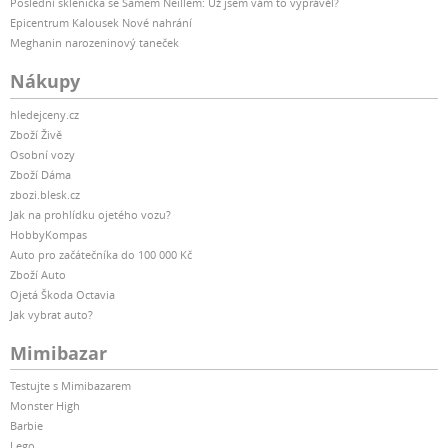
Poslední sklenička se Samem Neillem: Už jsem vám to vyprávěl?
Epicentrum Kalousek Nové nahrání
Meghanin narozeninový taneček
Nákupy
hledejceny.cz
Zboží Živě
Osobní vozy
Zboží Dáma
zbozi.blesk.cz
Jak na prohlídku ojetého vozu?
HobbyKompas
Auto pro začátečníka do 100 000 Kč
Zboží Auto
Ojetá Škoda Octavia
Jak vybrat auto?
Mimibazar
Testujte s Mimibazarem
Monster High
Barbie
Lego