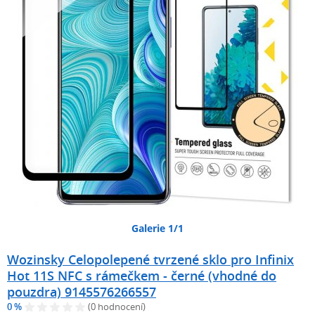
Galerie 1/1
Wozinsky Celopolepené tvrzené sklo pro Infinix
Hot 11S NFC s rámečkem - černé (vhodné do
pouzdra) 9145576266557
0 %
(0 hodnocení)