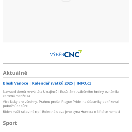
VÝBĚR
Aktuálně
Blesk Vánoce
Kalendář svátků 2025
INFO.cz
Navracel domů mrtvá těla Ukrajinců i Rusů: Smrt válečného hrdiny oznámila
zdrcená manželka
Více lásky pro všechny. Prahou prošel Prague Pride, na účastníky pokřikovali
pobožní odpůrci
Biden kvůli rakovině trpí! Bolestná slova jeho syna Huntera o šířící se nemoci
Sport