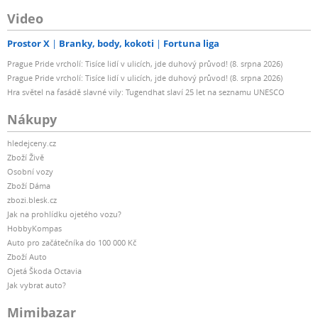
Video
Prostor X
Branky, body, kokoti
Fortuna liga
Prague Pride vrcholí: Tisíce lidí v ulicích, jde duhový průvod! (8. srpna 2026)
Prague Pride vrcholí: Tisíce lidí v ulicích, jde duhový průvod! (8. srpna 2026)
Hra světel na fasádě slavné vily: Tugendhat slaví 25 let na seznamu UNESCO
Nákupy
hledejceny.cz
Zboží Živě
Osobní vozy
Zboží Dáma
zbozi.blesk.cz
Jak na prohlídku ojetého vozu?
HobbyKompas
Auto pro začátečníka do 100 000 Kč
Zboží Auto
Ojetá Škoda Octavia
Jak vybrat auto?
Mimibazar