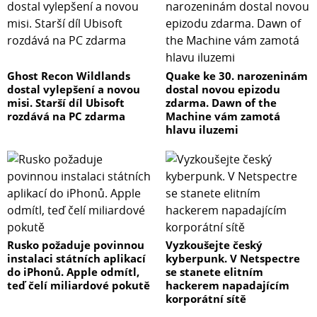
Ghost Recon Wildlands
Quake ke 30. narozeninám
dostal vylepšení a novou
dostal novou epizodu
misi. Starší díl Ubisoft
zdarma. Dawn of the
rozdává na PC zdarma
Machine vám zamotá
hlavu iluzemi
Rusko požaduje povinnou
Vyzkoušejte český
instalaci státních aplikací
kyberpunk. V Netspectre
do iPhonů. Apple odmítl,
se stanete elitním
teď čelí miliardové pokutě
hackerem napadajícím
korporátní sítě