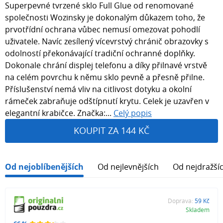
Superpevné tvrzené sklo Full Glue od renomované
společnosti Wozinsky je dokonalým důkazem toho, že
prvotřídní ochrana vůbec nemusí omezovat pohodlí
uživatele. Navíc zesílený vícevrstvý chránič obrazovky s
odolností překonávající tradiční ochranné doplňky.
Dokonale chrání displej telefonu a díky přilnavé vrstvě
na celém povrchu k němu sklo pevně a přesně přilne.
Příslušenství nemá vliv na citlivost dotyku a okolní
rámeček zabraňuje odštípnutí krytu. Celek je uzavřen v
elegantní krabičce. Značka:...
Celý popis
KOUPIT ZA 144 KČ
Od nejoblíbenějších
Od nejlevnějších
Od nejdražší
Doprava:
59 Kč
Skladem