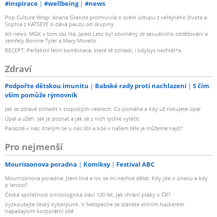
#inspirace
#wellbeing
#news
Pop Culture Wrap: Ariana Grande promluvila o svém ústupu z veřejného života a
Sophia z KATSEYE si dává pauzu od skupiny
Alt news: MGK v tom zas lítá, Jared Leto byl obviněný ze sexuálního obtěžování a
zemřely Bonnie Tyler a Mary Morello
RECEPT: Perfektní letní kombinace, které tě zchladí, i kdybys nechtěl*a
Zdraví
Podpořte dětskou imunitu
Babské rady proti nachlazení
S čím
vším pomůže rýmovník
Jak se zdravě zchladit v tropických vedrech: Co pomáhá a kdy už riskujete úpal
Úpal a úžeh: Jak je poznat a jak se z nich rychle vyléčit
Parazité v nás: Kterým se u nás líbí a kde v našem těle je můžeme najít?
Pro nejmenší
Mourissonova poradna
Komiksy
Festival ABC
Mourrisonova poradna: Jsem líná a nic se mi nechce dělat: Kdy jde o únavu a kdy
o lenost?
Česká společnost ornitologická slaví 100 let: Jak chrání ptáky v ČR?
Vyzkoušejte český kyberpunk. V Netspectre se stanete elitním hackerem
napadajícím korporátní sítě