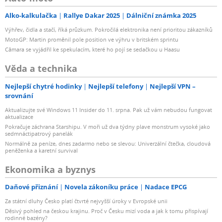
Alko-kalkulačka
Rallye Dakar 2025
Dálniční známka 2025
Výhřev, čidla a stačí, říká průzkum. Pokročilá elektronika není prioritou zákazníků
MotoGP: Martin proměnil pole position ve výhru v britském sprintu
Câmara se vyjádřil ke spekulacím, které ho pojí se sedačkou u Haasu
Věda a technika
Nejlepší chytré hodinky
Nejlepší telefony
Nejlepší VPN –
srovnání
Aktualizujte své Windows 11 Insider do 11. srpna. Pak už vám nebudou fungovat
aktualizace
Pokračuje záchrana Starshipu. V moři už dva týdny plave monstrum vysoké jako
sedmnáctipatrový panelák
Normálně za peníze, dnes zadarmo nebo se slevou: Univerzální čtečka, cloudová
peněženka a karetní survival
Ekonomika a byznys
Daňové přiznání
Novela zákoníku práce
Nadace EPCG
Za státní dluhy Česko platí čtvrté nejvyšší úroky v Evropské unii
Děsivý pohled na českou krajinu. Proč v Česku mizí voda a jak k tomu přispívají
rodinné bazény?