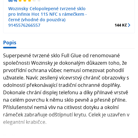
66 %
Wozinsky Celopolepené tvrzené sklo
pro Infinix Hot 11S NFC s rámečkem -
černé (vhodné do pouzdra)
9145576266557
144 Kč
Popis
Superpevné tvrzené sklo Full Glue od renomované
společnosti Wozinsky je dokonalým důkazem toho, že
prvotřídní ochrana vůbec nemusí omezovat pohodlí
uživatele. Navíc zesílený vícevrstvý chránič obrazovky s
odolností překonávající tradiční ochranné doplňky.
Dokonale chrání displej telefonu a díky přilnavé vrstvě
na celém povrchu k němu sklo pevně a přesně přilne.
Příslušenství nemá vliv na citlivost dotyku a okolní
rámeček zabraňuje odštípnutí krytu. Celek je uzavřen v
elegantní krabičce.
Značka: Wozinsky