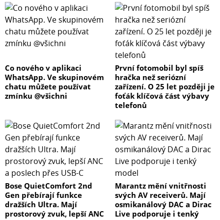
Co nového v aplikaci
První fotomobil byl spíš
WhatsApp. Ve skupinovém
hračka než seriózní
chatu můžete používat
zařízení. O 25 let později je
zmínku @všichni
foťák klíčová část výbavy
telefonů
Bose QuietComfort 2nd
Marantz mění vnitřnosti
Gen přebírají funkce
svých AV receiverů. Mají
dražších Ultra. Mají
osmikanálový DAC a Dirac
prostorový zvuk, lepší ANC
Live podporuje i tenký