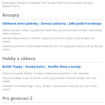
Emancipace českých miliardářů. Proč Strnad, Křetínský a Komárek nakupují
západní ikony
Recepty
Oblíbené zimní polévky
Domácí pekárny
Jídlo podle horoskopu
Sladký poklad u cesty: Využijte letní špendlíky do tvarohového koláče, marmelády
nebo kompotu
Domácí kečup pečený v troubě: Vyžaduje minimum práce a chutná lépe než
vařený
Cuketová zmrzlina? Vyzkoušejte nečekaný letní hit a geniální způsob, jak zpracovat
úrodu
Hobby a zábava
BLESK Tlapky
Divoký kačer
Netflix filmy a seriály
Cestovní horečka šlechty: Chuďas z Klatovska otrokářem v Jižní Americe
Filip Vondrášek: V Jižní Americe si lidé plují životem mnohem lehčeji, věci tolik
neřeší
Osvěžení ve Schladmingu: Lamy, ferraty i koulovačka v létě jsou jen pár hodin
autem
Pro generaci Z