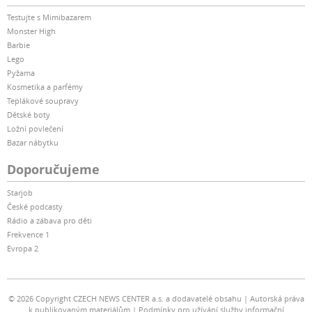
Testujte s Mimibazarem
Monster High
Barbie
Lego
Pyžama
Kosmetika a parfémy
Teplákové soupravy
Dětské boty
Ložní povlečení
Bazar nábytku
Doporučujeme
Starjob
České podcasty
Rádio a zábava pro děti
Frekvence 1
Evropa 2
© 2026 Copyright CZECH NEWS CENTER a.s. a dodavatelé obsahu
Autorská práva
k publikovaným materiálům
Podmínky pro užívání služby informační