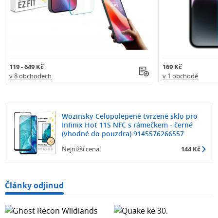
119 - 649 Kč
169 Kč
v 8 obchodech
v 1 obchodě
Wozinsky Celopolepené tvrzené sklo pro
Infinix Hot 11S NFC s rámečkem - černé
(vhodné do pouzdra) 9145576266557
Nejnižší cena!
144 Kč
Články odjinud