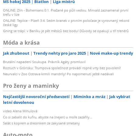
MS hokej 2025
Biatlon
Liga mistrů
ONLINE: Zlín - Bohemians 0:1. Pražané po půli vedou. Mirvald zaznamenal první
trefu v lize
ONLINE: Teplice - Plzeň 3:4. Sedm branek v prvním poločase je vyrovnaný rekord
české ligy
Gning se trápí: v Baníku je pět měsíců bez bodu! Důvody se opakují u tří trenérů
Móda a krása
Jak zhubnout
Trendy nehty pro jaro 2025
Nové make-up trendy
Brutální napadení Soukupa. Právník Agáty promluvil
Rozruch v Grónsku: Trumpova společnost provádí ropné vrty bez povolení!
Neurvalci v Zoo Ostrava krmili mandrily! Po napomenutí ještě nadávali
Pro ženy a maminky
Nejčastější novoroční předsevzetí
Miminko a mráz
Jak vybírat
letní dovolenou
video Alena Mihulová
Co si zabalit do kufru, abyste na (nejen) u moře zazářily...
Salát s koprem a dresinkem ze zakysané smetany
Auto-moto