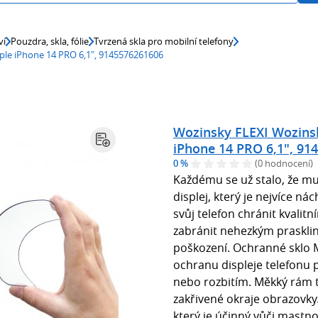
ví
Pouzdra, skla, fólie
Tvrzená skla pro mobilní telefony
ple iPhone 14 PRO 6,1", 9145576261606
Wozinsky FLEXI Wozinsk
iPhone 14 PRO 6,1", 91
0 %
(0 hodnocení)
Každému se už stalo, že mu 
displej, který je nejvíce ná
svůj telefon chránit kvali
zabránit nehezkým praskl
poškození. Ochranné sklo MG
ochranu displeje telefonu
nebo rozbitím. Měkký rám t
zakřivené okraje obrazovky
který je účinný vůči mastno