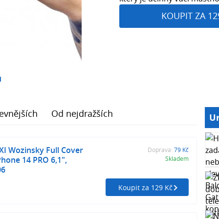
KOUPIT ZA 12
1
evnějších
Od nejdražších
Ur
I Wozinsky Full Cover
Doprava:
79 Kč
Phone 14 PRO 6,1",
Skladem
06
Koupit za 129 Kč