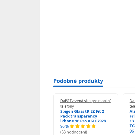
Podobné produkty
 Tvrzená skla pro mobilní
Další Tvrzená skla pro mobilní
Dal
ony
telefony
tel
guard 2.5D Glass
Spigen Glass tR EZ Fit 2
Al
Fit DustFree pro
Pack transparency
Fr
ne 17 Pro Max AGD-
iPhone 16 Pro AGL07928
13 
479BDAP3
TG
96 %
96
(33 hodnocení)