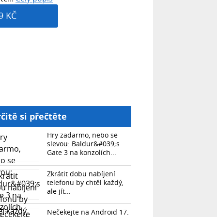
9 KČ
čitě si přečtěte
Hry zadarmo, nebo se
slevou: Baldur&#039;s
Gate 3 na konzolích...
Zkrátit dobu nabíjení
telefonu by chtěl každý,
ale jít...
Nečekejte na Android 17.