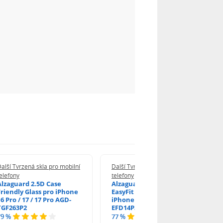
alší Tvrzená skla pro mobilní
Další Tvrzená skla pro mobilní
elefony
telefony
Alzaguard 2.5D Case
Alzaguard 2.5D Glass
Friendly Glass pro iPhone
EasyFit DustFree pro
6 Pro / 17 / 17 Pro AGD-
iPhone 16 Pro / 17 AGD-
TGF263P2
EFD14P3
79 %
77 %