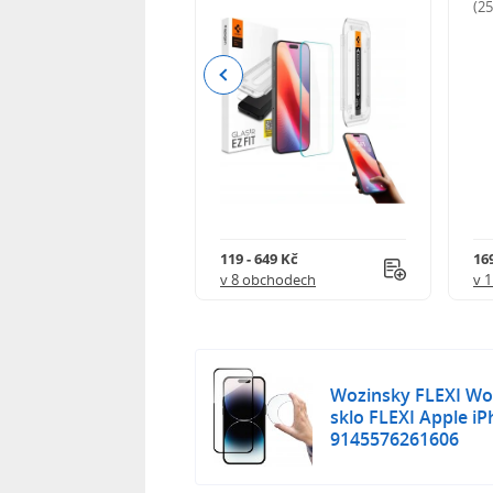
odnocení)
(2
Previous
Kč
119 - 649 Kč
16
 obchodech
v 8 obchodech
v 
Wozinsky FLEXI Woz
sklo FLEXI Apple iP
9145576261606