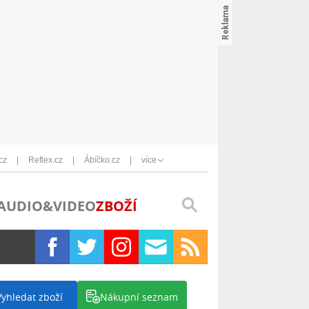
cz
Reflex.cz
Ábíčko.cz
více
AUDIO&VIDEO
ZBOŽÍ
Vyhledat zboží
Nákupní seznam