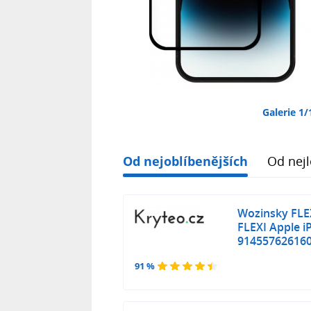
Galerie 1/
Od nejoblíbenějších
Od nejl
Wozinsky FLEX
FLEXI Apple i
91455762616
91 %