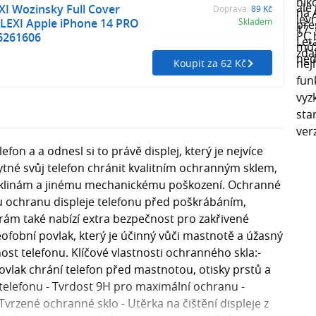
I Wozinsky Full Cover
Doprava:
89 Kč
FLEXI Apple iPhone 14 PRO
Skladem
76261606
Koupit za 62 Kč
fon a a odnesl si to právě displej, který je nejvíce
ytné svůj telefon chránit kvalitním ochranným sklem,
sklinám a jinému mechanickému poškození. Ochranné
vou ochranu displeje telefonu před poškrábáním,
ám také nabízí extra bezpečnost pro zakřivené
eofobní povlak, který je účinný vůči mastnotě a úžasný
nost telefonu. Klíčové vlastnosti ochranného skla:-
povlak chrání telefon před mastnotou, otisky prstů a
telefonu - Tvrdost 9H pro maximální ochranu -
vrzené ochranné sklo - Utěrka na čištění displeje z