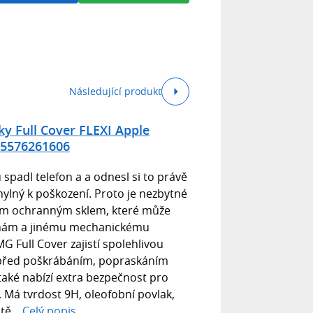
Následující produkt
y Full Cover FLEXI Apple
45576261606
spadl telefon a a odnesl si to právě
chylný k poškození. Proto je nezbytné
tním ochranným sklem, které může
inám a jinému mechanickému
 Full Cover zajistí spolehlivou
 před poškrábáním, popraskáním
aké nabízí extra bezpečnost pro
. Má tvrdost 9H, oleofobní povlak,
tě...
Celý popis