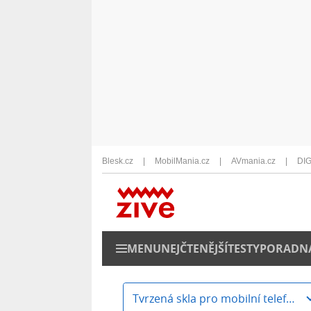
Blesk.cz
MobilMania.cz
AVmania.cz
DIG
MENU
NEJČTENĚJŠÍ
TESTY
PORADN
Tvrzená skla pro mobilní telefony