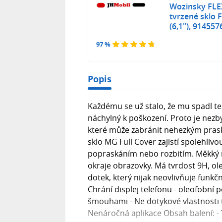
Wozinsky FLEX
tvrzené sklo 
(6,1"), 91455
97 %
Popis
Každému se už stalo, že mu spadl tele
náchylný k poškození. Proto je nezb
které může zabránit nehezkým pra
sklo MG Full Cover zajistí spolehli
popraskáním nebo rozbitím. Měkký r
okraje obrazovky. Má tvrdost 9H, ol
dotek, který nijak neovlivňuje funkč
Chrání displej telefonu - oleofobní 
šmouhami - Ne dotykové vlastnosti 
Nenáročná aplikace Obsah balení: - T