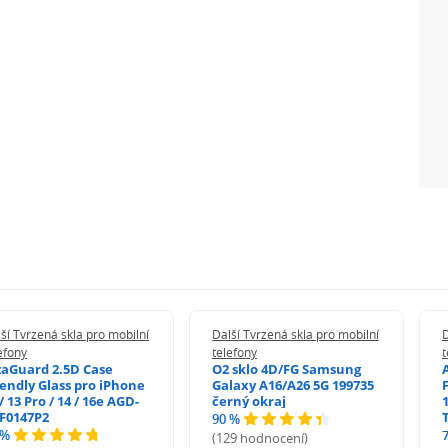
ší Tvrzená skla pro mobilní
Další Tvrzená skla pro mobilní
D
efony
telefony
t
zaGuard 2.5D Case
O2 sklo 4D/FG Samsung
iendly Glass pro iPhone
Galaxy A16/A26 5G 199735
/ 13 Pro / 14 / 16e AGD-
černý okraj
1
F0147P2
90 %
 %
(129 hodnocení)