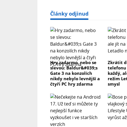
Články odjinud
Hry zadarmo, nebo se
Zkrátit 
slevou: Baldur&#039;s
telefonu
Gate 3 na konzolích
každý, al
nikdy nebylo levnější a
režim Le
čtyři PC hry zdarma
smysl