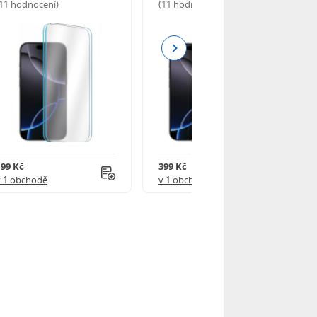
(11 hodnocení)
(11 hodnocení)
Next
199 Kč
399 Kč
v 1 obchodě
v 1 obchodě