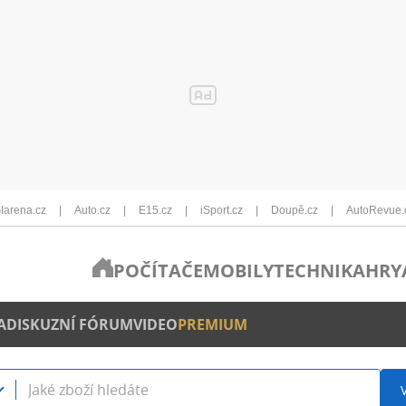
Iarena.cz
Auto.cz
E15.cz
iSport.cz
Doupě.cz
AutoRevue.
POČÍTAČE
MOBILY
TECHNIKA
HRY
A
DISKUZNÍ FÓRUM
VIDEO
PREMIUM