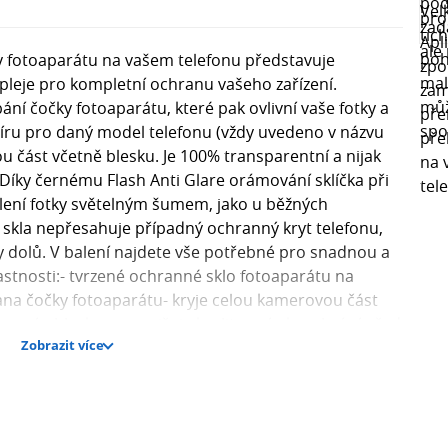
y fotoaparátu na vašem telefonu představuje
spleje pro kompletní ochranu vašeho zařízení.
í čočky fotoaparátu, které pak ovlivní vaše fotky a
míru pro daný model telefonu (vždy uvedeno v názvu
 část včetně blesku. Je 100% transparentní a nijak
 Díky černému Flash Anti Glare orámování sklíčka při
slení fotky světelným šumem, jako u běžných
 skla nepřesahuje případný ochranný kryt telefonu,
dy dolů. V balení najdete vše potřebné pro snadnou a
astnosti:- tvrzené ochranné sklo fotoaparátu na
na čočky fotoaparátu- kryje celou kamerovou část
 focení s bleskem nesnižuje kvalitu snímku- chrání před
Zobrazit více
nsparentní - nijak neovlivňuje kvalitu fotek- snadná