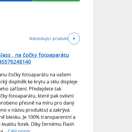
Následující produkt
lass , na čočky fotoaparátu
45576248140
anu čočky fotoaparátu na vašem
cký doplněk ke krytu a sklu displeje
ho zařízení. Předejdete tak
y fotoaparátu, které pak ovlivní
e vyrobeno přesně na míru pro daný
eno v názvu produktu) a zakrývá
ě blesku. Je 100% transparentní a
 kvalitu fotek. Díky černému Flash
a...
Celý popis