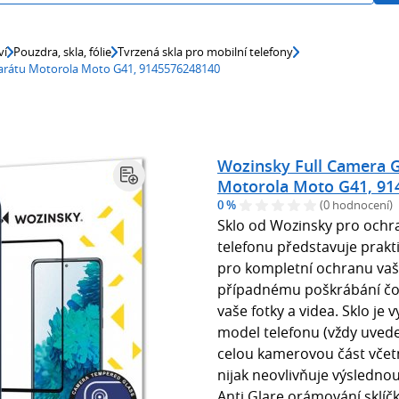
ví
Pouzdra, skla, fólie
Tvrzená skla pro mobilní telefony
aparátu Motorola Moto G41, 9145576248140
Wozinsky Full Camera G
Motorola Moto G41, 91
0 %
(0 hodnocení)
Sklo od Wozinsky pro ochr
telefonu představuje prakti
pro kompletní ochranu vaše
případnému poškrábání čočk
vaše fotky a videa. Sklo j
model telefonu (vždy uved
celou kamerovou část včetn
nijak neovlivňuje výslednou
Anti Glare orámování sklíčk