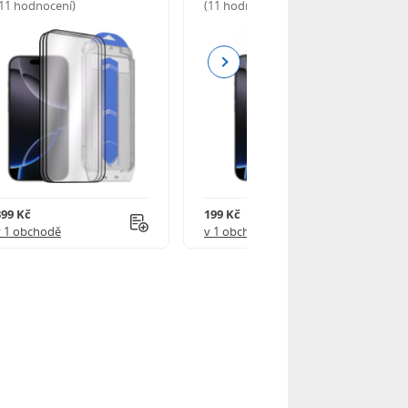
(11 hodnocení)
(11 hodnocení)
Next
399 Kč
199 Kč
v 1 obchodě
v 1 obchodě