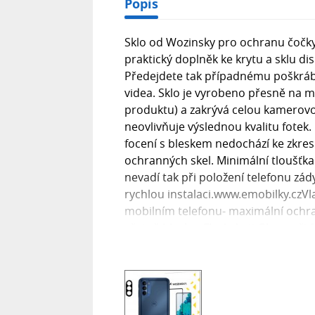
Popis
Sklo od Wozinsky pro ochranu čočk
praktický doplněk ke krytu a sklu di
Předejdete tak případnému poškrábán
videa. Sklo je vyrobeno přesně na 
produktu) a zakrývá celou kamerovou
neovlivňuje výslednou kvalitu fotek.
focení s bleskem nedochází ke zkre
ochranných skel. Minimální tloušťka
nevadí tak při položení telefonu zá
rychlou instalaci.www.emobilky.czVl
mobilním telefonu- maximální ochra
včetně blesku- Flash Anti Glare: při
poškrábáním i nečistotami- 100% tra
instalace