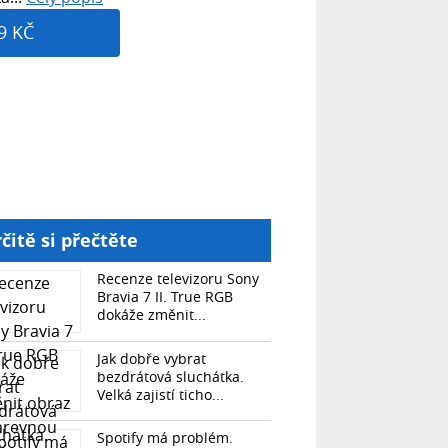
9 KČ
čitě si přečtěte
Recenze televizoru Sony
Bravia 7 II. True RGB
dokáže změnit...
Jak dobře vybrat
bezdrátová sluchátka.
Velká zajistí ticho...
Spotify má problém.