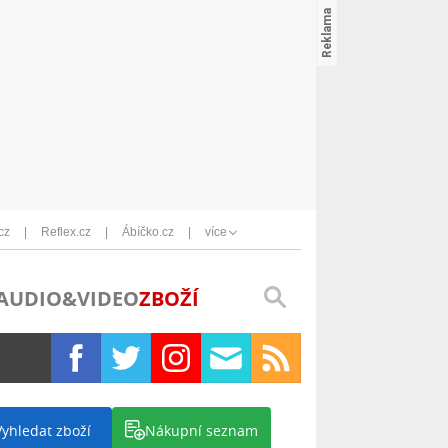
cz
Reflex.cz
Ábíčko.cz
více
AUDIO&VIDEO
ZBOŽÍ
Vyhledat zboží
Nákupní seznam