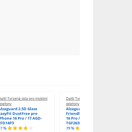
alší Tvrzená skla pro mobilní
Další Tvrzená skla pro mobilní
elefony
telefony
Alzaguard 2.5D Glass
Alzaguard 2.5D Case
EasyFit DustFree pro
Friendly Glass pro iPhone
iPhone 16 Pro / 17 AGD-
16 Pro / 17 / 17 Pro AGD-
EFD14P3
TGF263P2
77 %
79 %