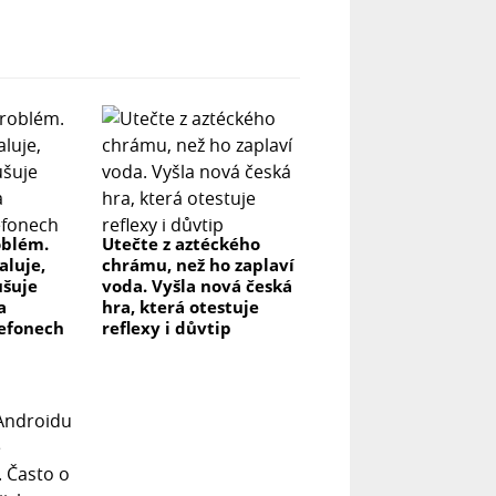
oblém.
Utečte z aztéckého
aluje,
chrámu, než ho zaplaví
ušuje
voda. Vyšla nová česká
a
hra, která otestuje
efonech
reflexy i důvtip