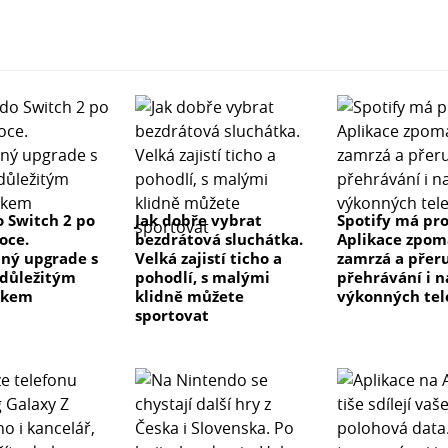
 Switch 2 po
Jak dobře vybrat
Spotify má pr
oce.
bezdrátová sluchátka.
Aplikace zpom
ný upgrade s
Velká zajistí ticho a
zamrzá a přer
důležitým
pohodlí, s malými
přehrávání i n
tkem
klidně můžete
výkonných tel
sportovat