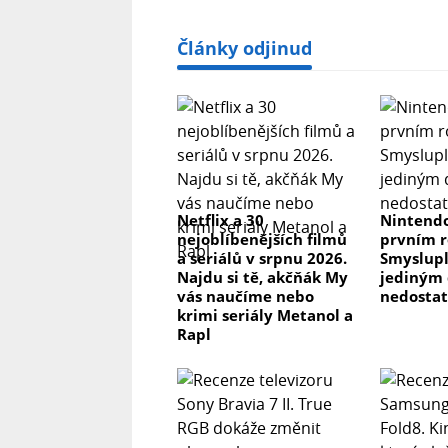
Články odjinud
Netflix a 30
Nintendo
nejoblíbenějších filmů
prvním r
a seriálů v srpnu 2026.
Smyslupl
Najdu si tě, akčňák My
jediným 
vás naučíme nebo
nedosta
krimi seriály Metanol a
Rapl