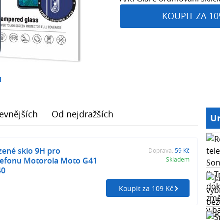
KOUPIT ZA 10
1
evnějších
Od nejdražších
Ur
zené sklo 9H pro
Doprava:
59 Kč
elefonu Motorola Moto G41
Skladem
40
Koupit za 109 Kč