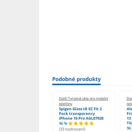
Podobné produkty
 Tvrzená skla pro mobilní
Další Tvrzená skla pro mobilní
Dal
ony
telefony
tel
guard 2.5D Glass
Spigen Glass tR EZ Fit 2
Al
Fit DustFree pro
Pack transparency
Fr
ne 17 Pro AGD-
iPhone 16 Pro AGL07928
13 
478BDAP3
TG
96 %
%
96
(33 hodnocení)