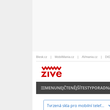
Blesk.cz
MobilMania.cz
AVmania.cz
DIG
MENU
NEJČTENĚJŠÍ
TESTY
PORADN
Tvrzená skla pro mobilní telefony