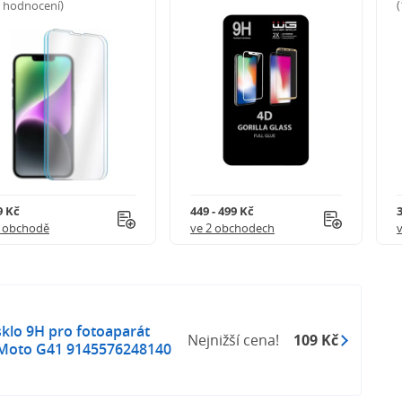
5 hodnocení)
9 Kč
449 - 499 Kč
1 obchodě
ve 2 obchodech
klo 9H pro fotoaparát
Nejnižší cena!
109 Kč
 Moto G41 9145576248140