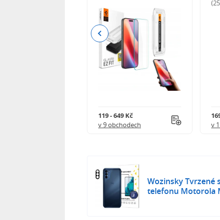
odnocení)
(2
Previous
 402 Kč
119 - 649 Kč
16
 obchodech
v 9 obchodech
v 
Wozinsky Tvrzené s
telefonu Motorola