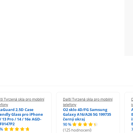
ší Tvrzená skla pro mobilní
Další Tvrzená skla pro mobilní
D
efony
telefony
t
zaGuard 2.5D Case
O2 sklo 4D/FG Samsung
iendly Glass pro iPhone
Galaxy A16/A26 5G 199735
/ 13 Pro / 14 / 16e AGD-
černý okraj
F0147P2
90 %
 %
(125 hodnocení)