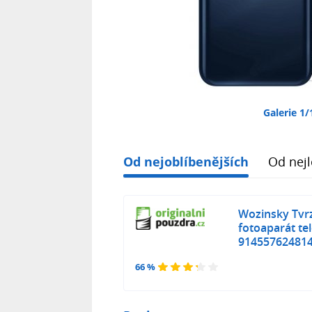
Galerie 1/
Od nejoblíbenějších
Od nejl
Wozinsky Tvr
fotoaparát t
91455762481
66 %