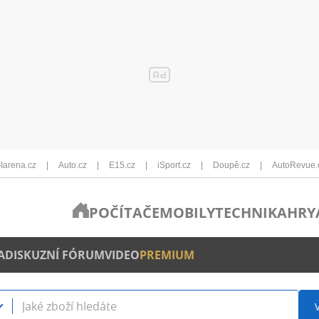
Iarena.cz
Auto.cz
E15.cz
iSport.cz
Doupě.cz
AutoRevue.
POČÍTAČE
MOBILY
TECHNIKA
HRY
A
DISKUZNÍ FÓRUM
VIDEO
PREMIUM