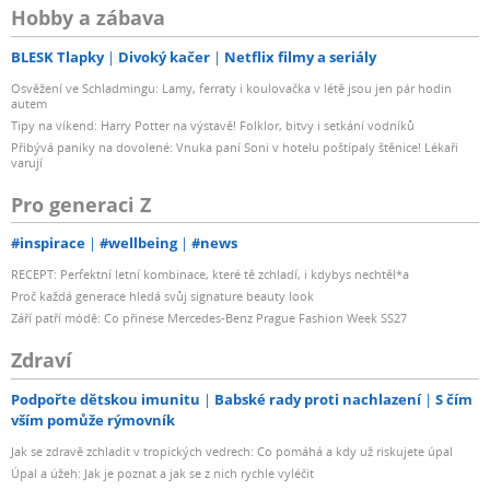
Hobby a zábava
BLESK Tlapky
Divoký kačer
Netflix filmy a seriály
Osvěžení ve Schladmingu: Lamy, ferraty i koulovačka v létě jsou jen pár hodin
autem
Tipy na víkend: Harry Potter na výstavě! Folklor, bitvy i setkání vodníků
Přibývá paniky na dovolené: Vnuka paní Soni v hotelu poštípaly štěnice! Lékaři
varují
Pro generaci Z
#inspirace
#wellbeing
#news
RECEPT: Perfektní letní kombinace, které tě zchladí, i kdybys nechtěl*a
Proč každá generace hledá svůj signature beauty look
Září patří módě: Co přinese Mercedes-Benz Prague Fashion Week SS27
Zdraví
Podpořte dětskou imunitu
Babské rady proti nachlazení
S čím
vším pomůže rýmovník
Jak se zdravě zchladit v tropických vedrech: Co pomáhá a kdy už riskujete úpal
Úpal a úžeh: Jak je poznat a jak se z nich rychle vyléčit