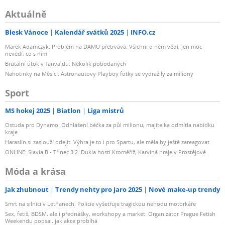
Aktuálně
Blesk Vánoce
Kalendář svátků 2025
INFO.cz
Marek Adamczyk: Problém na DAMU přetrvává. Všichni o něm vědí, jen moc
nevědí, co s ním
Brutální útok v Tanvaldu: Několik pobodaných
Nahotinky na Měsíci: Astronautovy Playboy fotky se vydražily za miliony
Sport
MS hokej 2025
Biatlon
Liga mistrů
Ostuda pro Dynamo. Odhlášení béčka za půl milionu, majitelka odmítla nabídku
kraje
Haraslín si zaslouží odejít. Výhra je to i pro Spartu, ale měla by ještě zareagovat
ONLINE: Slavia B - Třinec 3:2. Dukla hostí Kroměříž, Karviná hraje v Prostějově
Móda a krása
Jak zhubnout
Trendy nehty pro jaro 2025
Nové make-up trendy
Smrt na silnici v Letňanech: Policie vyšetřuje tragickou nehodu motorkáře
Sex, fetiš, BDSM, ale i přednášky, workshopy a market. Organizátor Prague Fetish
Weekendu popsal, jak akce probíhá