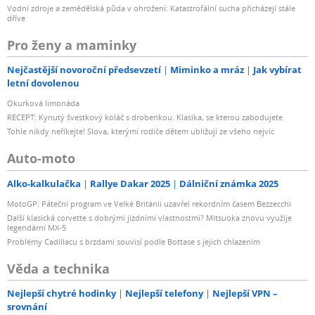
Vodní zdroje a zemědělská půda v ohrožení: Katastrofální sucha přicházejí stále
dříve
Pro ženy a maminky
Nejčastější novoroční předsevzetí
Miminko a mráz
Jak vybírat
letní dovolenou
Okurková limonáda
RECEPT: Kynutý švestkový koláč s drobenkou. Klasika, se kterou zabodujete
Tohle nikdy neříkejte! Slova, kterými rodiče dětem ubližují ze všeho nejvíc
Auto-moto
Alko-kalkulačka
Rallye Dakar 2025
Dálniční známka 2025
MotoGP: Páteční program ve Velké Británii uzavřel rekordním časem Bezzecchi
Další klasická corvette s dobrými jízdními vlastnostmi? Mitsuoka znovu využije
legendární MX-5
Problémy Cadillacu s brzdami souvisí podle Bottase s jejich chlazením
Věda a technika
Nejlepší chytré hodinky
Nejlepší telefony
Nejlepší VPN –
srovnání