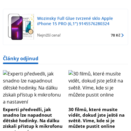
Wozinsky Full Glue tvrzené sklo Apple
iPhone 15 PRO (6,1") 9145576280324
Nejnižší cena!
78 Kč
Články odjinud
Experti předvedli, jak
30 filmů, které musíte
snadno lze napadnout
vidět, dokud jste ještě na
dětské hodinky. Na dálku
světě. Víme, kde si je
získali přístup k mikrofonu
můžete pustit online