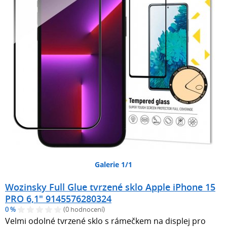
Galerie 1/1
Wozinsky Full Glue tvrzené sklo Apple iPhone 15
PRO 6,1" 9145576280324
0 %
(0 hodnocení)
Velmi odolné tvrzené sklo s rámečkem na displej pro