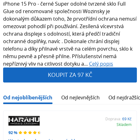
iPhone 15 Pro - černé Super odolné tvrzené sklo Full
Glue od renomované společnosti Wozinsky je
dokonalým důkazem toho, že prvotřídní ochrana nemusí
omezovat pohodlí při používání. Zesílená vícevrstvá
ochrana displeje s odolností, která předčí tradiční
ochranné doplňky, navíc . Dokonale chrání displej
telefonu a díky přilnavé vrstvě na celém povrchu, sklo k
němu pevně a přesně přilne. Příslušenství nemá
nepříznivý vliv na citlivost dotyku a...
Celý popis
KOUPIT ZA 97 KČ
Od nejoblíbenějších
Od nejlevnějších
Od nejdražší
Doprava:
69 Kč
Skladem
92 %