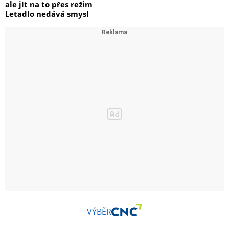
ale jít na to přes režim
Letadlo nedává smysl
VÝBĚR