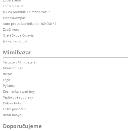
Zboží Dáma
zbozi.blesk.cz
Jak na prohlídku ojetého vozu?
HobbyKompas
Auto pro začátečníka do 100 000 Kč
Zboží Auto
Ojetá Škoda Octavia
Jak vybrat auto?
Mimibazar
Testujte s Mimibazarem
Monster High
Barbie
Lego
Pyžama
Kosmetika a parfémy
Teplákové soupravy
Dětské boty
Ložní povlečení
Bazar nábytku
Doporučujeme