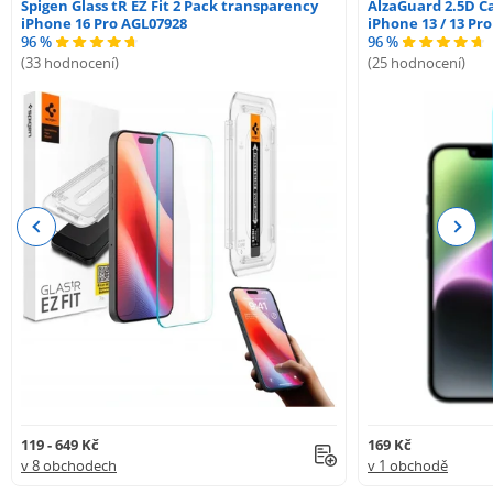
Spigen Glass tR EZ Fit 2 Pack transparency
AlzaGuard 2.5D Ca
iPhone 16 Pro AGL07928
iPhone 13 / 13 Pr
96 %
96 %
(33 hodnocení)
(25 hodnocení)
Previous
Next
119 - 649 Kč
169 Kč
v 8 obchodech
v 1 obchodě