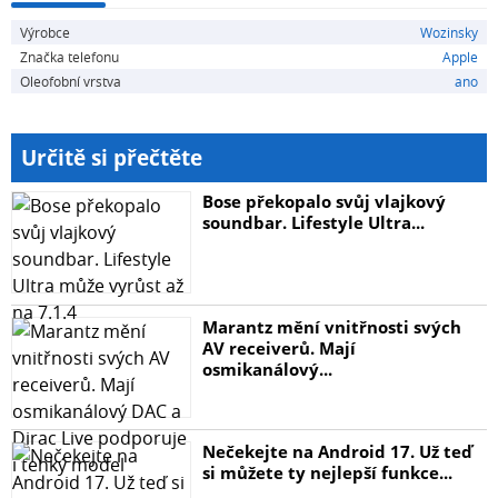
- Nové, originálně zabalené
Výrobce
Wozinsky
- Extra zesílené
Značka telefonu
Apple
- Extrémně odolné proti nárazu a poškrábání
Oleofobní vrstva
ano
- Chrání celou obrazovku
- Plně lepený
- Snadná montáž
Určitě si přečtěte
- Součástí balení: tvrzené sklo, hadříky na čištění
obrazovky, samolepka na odstranění prachu
Bose překopalo svůj vlajkový
soundbar. Lifestyle Ultra...
Marantz mění vnitřnosti svých
AV receiverů. Mají
osmikanálový...
Nečekejte na Android 17. Už teď
si můžete ty nejlepší funkce...