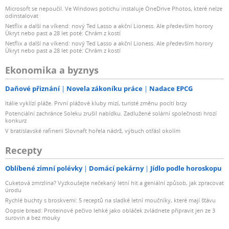
Microsoft se nepoučil. Ve Windows potichu instaluje OneDrive Photos, které nelze
odinstalovat
Netflix a další na víkend: nový Ted Lasso a akční Lioness. Ale především horory
Úkryt nebo past a 28 let poté: Chrám z kostí
Netflix a další na víkend: nový Ted Lasso a akční Lioness. Ale především horory
Úkryt nebo past a 28 let poté: Chrám z kostí
Ekonomika a byznys
Daňové přiznání
Novela zákoníku práce
Nadace EPCG
Itálie vyklízí pláže. První plážové kluby mizí, turisté změnu pocítí brzy
Potenciální zachránce Soleku zrušil nabídku. Zadlužené solární společnosti hrozí
konkurz
V bratislavské rafinerii Slovnaft hořela nádrž, výbuch otřásl okolím
Recepty
Oblíbené zimní polévky
Domácí pekárny
Jídlo podle horoskopu
Cuketová zmrzlina? Vyzkoušejte nečekaný letní hit a geniální způsob, jak zpracovat
úrodu
Rychlé buchty s broskvemi: 5 receptů na sladké letní moučníky, které mají šťávu
Oopsie bread: Proteinové pečivo lehké jako obláček zvládnete připravit jen ze 3
surovin a bez mouky