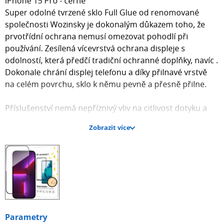
iPhone 15 Pro - černé
Super odolné tvrzené sklo Full Glue od renomované
společnosti Wozinsky je dokonalým důkazem toho, že
prvotřídní ochrana nemusí omezovat pohodlí při
používání. Zesílená vícevrstvá ochrana displeje s
odolností, která předčí tradiční ochranné doplňky, navíc .
Dokonale chrání displej telefonu a díky přilnavé vrstvě
na celém povrchu, sklo k němu pevně a přesně přilne.
Příslušenství nemá nepříznivý vliv na citlivost dotyku a
rámeček, který jej obklopuje, zabraňuje odštípnutí krytu.
Zobrazit více
Celek byl uzavřen do elegantní krabičky.
Specifikace: Sklíčko je vybaveno ochranným krytem,
který je součástí balení:
- Značka: Skleněné sklo je vyrobeno z kvalitního
materiálu, který je součástí balení: Značka: Wozinsky
- Tvrdost: 9H
Parametry