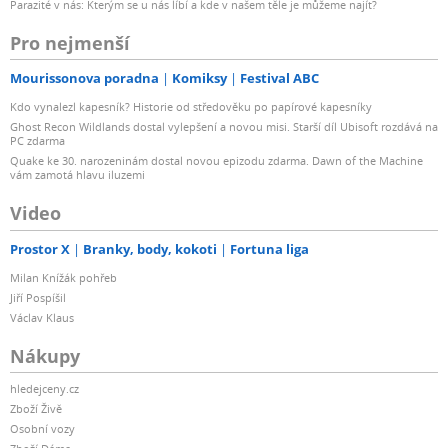
Parazité v nás: Kterým se u nás líbí a kde v našem těle je můžeme najít?
Pro nejmenší
Mourissonova poradna
Komiksy
Festival ABC
Kdo vynalezl kapesník? Historie od středověku po papírové kapesníky
Ghost Recon Wildlands dostal vylepšení a novou misi. Starší díl Ubisoft rozdává na
PC zdarma
Quake ke 30. narozeninám dostal novou epizodu zdarma. Dawn of the Machine
vám zamotá hlavu iluzemi
Video
Prostor X
Branky, body, kokoti
Fortuna liga
Milan Knížák pohřeb
Jiří Pospíšil
Václav Klaus
Nákupy
hledejceny.cz
Zboží Živě
Osobní vozy