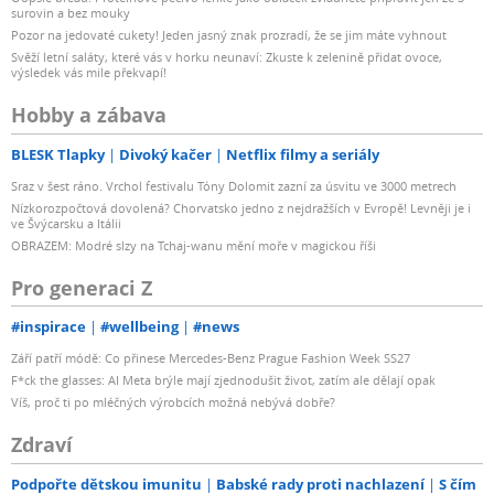
surovin a bez mouky
Pozor na jedovaté cukety! Jeden jasný znak prozradí, že se jim máte vyhnout
Svěží letní saláty, které vás v horku neunaví: Zkuste k zelenině přidat ovoce,
výsledek vás mile překvapí!
Hobby a zábava
BLESK Tlapky
Divoký kačer
Netflix filmy a seriály
Sraz v šest ráno. Vrchol festivalu Tóny Dolomit zazní za úsvitu ve 3000 metrech
Nízkorozpočtová dovolená? Chorvatsko jedno z nejdražších v Evropě! Levněji je i
ve Švýcarsku a Itálii
OBRAZEM: Modré slzy na Tchaj-wanu mění moře v magickou říši
Pro generaci Z
#inspirace
#wellbeing
#news
Září patří módě: Co přinese Mercedes-Benz Prague Fashion Week SS27
F*ck the glasses: AI Meta brýle mají zjednodušit život, zatím ale dělají opak
Víš, proč ti po mléčných výrobcích možná nebývá dobře?
Zdraví
Podpořte dětskou imunitu
Babské rady proti nachlazení
S čím