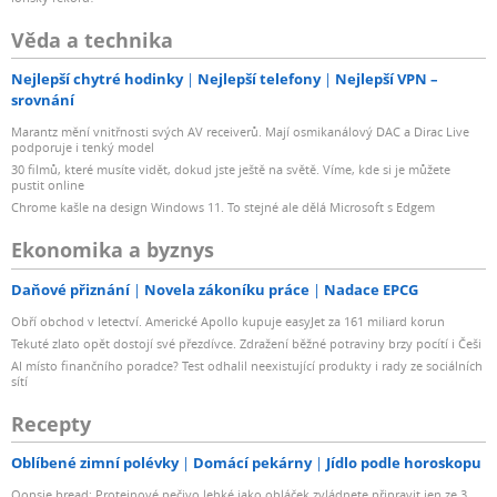
Věda a technika
Nejlepší chytré hodinky
Nejlepší telefony
Nejlepší VPN –
srovnání
Marantz mění vnitřnosti svých AV receiverů. Mají osmikanálový DAC a Dirac Live
podporuje i tenký model
30 filmů, které musíte vidět, dokud jste ještě na světě. Víme, kde si je můžete
pustit online
Chrome kašle na design Windows 11. To stejné ale dělá Microsoft s Edgem
Ekonomika a byznys
Daňové přiznání
Novela zákoníku práce
Nadace EPCG
Obří obchod v letectví. Americké Apollo kupuje easyJet za 161 miliard korun
Tekuté zlato opět dostojí své přezdívce. Zdražení běžné potraviny brzy pocítí i Češi
AI místo finančního poradce? Test odhalil neexistující produkty i rady ze sociálních
sítí
Recepty
Oblíbené zimní polévky
Domácí pekárny
Jídlo podle horoskopu
Oopsie bread: Proteinové pečivo lehké jako obláček zvládnete připravit jen ze 3