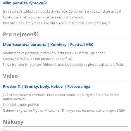
vším pomůže rýmovník
Jak se zdravě zchladit v tropických vedrech: Co pomáhá a kdy už riskujete úpal
Úpal a úžeh: Jak je poznat a jak se z nich rychle vyléčit
Parazité v nás: Kterým se u nás líbí a kde v našem těle je můžeme najít?
Pro nejmenší
Mourissonova poradna
Komiksy
Festival ABC
Mourrisonova poradna: Je zdravé si čistit pleť v 11 letech? Jak na to?
Ukázka z GTA 6 bude mít premiéru na Netflixu
Forza Horizon 6 (recenze): Oblíbené arkádové závody se přesouvají do ulic Tokia!
Video
Prostor X
Branky, body, kokoti
Fortuna liga
Tvůrci StarDance o změnách: Proč budou porotci opět čtyři a čím přesvědčila
Burkiewiczová?
František Laurin pohřeb
Ochmelka vylezl ve Frýdku-Místku na 15 m vysokou lezeckou stěnu. (srpen 2026)
Nákupy