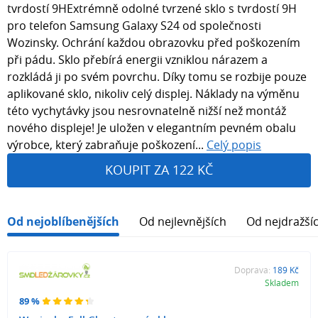
tvrdostí 9HExtrémně odolné tvrzené sklo s tvrdostí 9H
pro telefon Samsung Galaxy S24 od společnosti
Wozinsky. Ochrání každou obrazovku před poškozením
při pádu. Sklo přebírá energii vzniklou nárazem a
rozkládá ji po svém povrchu. Díky tomu se rozbije pouze
aplikované sklo, nikoliv celý displej. Náklady na výměnu
této vychytávky jsou nesrovnatelně nižší než montáž
nového displeje! Je uložen v elegantním pevném obalu
výrobce, který zabraňuje poškození...
Celý popis
KOUPIT ZA 122 KČ
Od nejoblíbenějších
Od nejlevnějších
Od nejdražší
Doprava:
189 Kč
Skladem
89 %