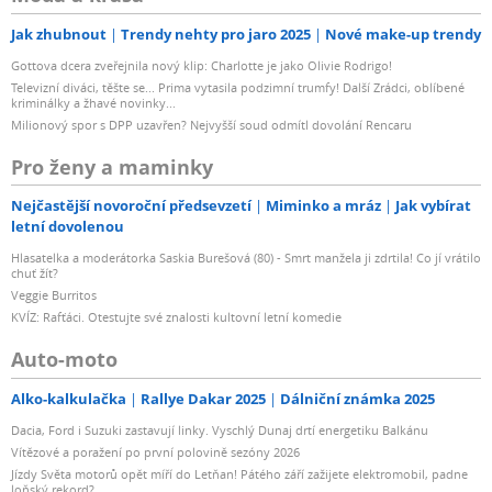
Jak zhubnout
Trendy nehty pro jaro 2025
Nové make-up trendy
Gottova dcera zveřejnila nový klip: Charlotte je jako Olivie Rodrigo!
Televizní diváci, těšte se... Prima vytasila podzimní trumfy! Další Zrádci, oblíbené
kriminálky a žhavé novinky...
Milionový spor s DPP uzavřen? Nejvyšší soud odmítl dovolání Rencaru
Pro ženy a maminky
Nejčastější novoroční předsevzetí
Miminko a mráz
Jak vybírat
letní dovolenou
Hlasatelka a moderátorka Saskia Burešová (80) - Smrt manžela ji zdrtila! Co jí vrátilo
chuť žít?
Veggie Burritos
KVÍZ: Rafťáci. Otestujte své znalosti kultovní letní komedie
Auto-moto
Alko-kalkulačka
Rallye Dakar 2025
Dálniční známka 2025
Dacia, Ford i Suzuki zastavují linky. Vyschlý Dunaj drtí energetiku Balkánu
Vítězové a poražení po první polovině sezóny 2026
Jízdy Světa motorů opět míří do Letňan! Pátého září zažijete elektromobil, padne
loňský rekord?