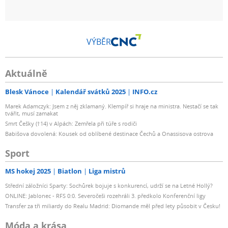
VÝBĚR
Aktuálně
Blesk Vánoce
Kalendář svátků 2025
INFO.cz
Marek Adamczyk: Jsem z něj zklamaný. Klempíř si hraje na ministra. Nestačí se tak
tvářit, musí zamakat
Smrt Češky (†14) v Alpách: Zemřela při túře s rodiči
Babišova dovolená: Kousek od oblíbené destinace Čechů a Onassisova ostrova
Sport
MS hokej 2025
Biatlon
Liga mistrů
Střední záložníci Sparty: Sochůrek bojuje s konkurencí, udrží se na Letné Hollý?
ONLINE: Jablonec - RFS 0:0. Severočeši rozehráli 3. předkolo Konferenční ligy
Transfer za tři miliardy do Realu Madrid: Diomande měl před lety působit v Česku!
Móda a krása