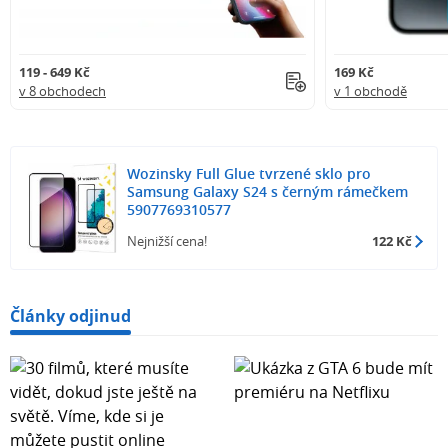
119 - 649 Kč
169 Kč
v 8 obchodech
v 1 obchodě
Wozinsky Full Glue tvrzené sklo pro
Samsung Galaxy S24 s černým rámečkem
5907769310577
Nejnižší cena!
122 Kč
Články odjinud