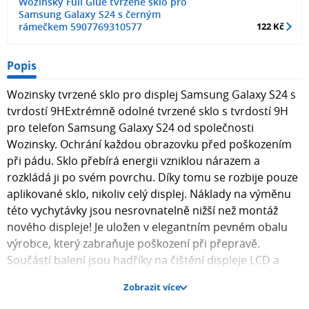
Wozinsky Full Glue tvrzené sklo pro
Samsung Galaxy S24 s černým
rámečkem 5907769310577
122 Kč
Popis
Wozinsky tvrzené sklo pro displej Samsung Galaxy S24 s
tvrdostí 9HExtrémně odolné tvrzené sklo s tvrdostí 9H
pro telefon Samsung Galaxy S24 od společnosti
Wozinsky. Ochrání každou obrazovku před poškozením
při pádu. Sklo přebírá energii vzniklou nárazem a
rozkládá ji po svém povrchu. Díky tomu se rozbije pouze
aplikované sklo, nikoliv celý displej. Náklady na výměnu
této vychytávky jsou nesrovnatelně nižší než montáž
nového displeje! Je uložen v elegantním pevném obalu
výrobce, který zabraňuje poškození při přepravě.
Součástí balení jsou hadříky na čištění displeje LCD a
samolepky, které jej zbaví prachových částic.Specifikace:
Zobrazit více
- displej je vybaven ochranným krytem, který je součástí