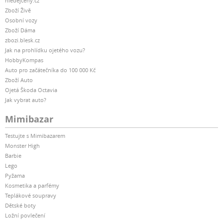
hledejceny.cz
Zboží Živě
Osobní vozy
Zboží Dáma
zbozi.blesk.cz
Jak na prohlídku ojetého vozu?
HobbyKompas
Auto pro začátečníka do 100 000 Kč
Zboží Auto
Ojetá Škoda Octavia
Jak vybrat auto?
Mimibazar
Testujte s Mimibazarem
Monster High
Barbie
Lego
Pyžama
Kosmetika a parfémy
Teplákové soupravy
Dětské boty
Ložní povlečení