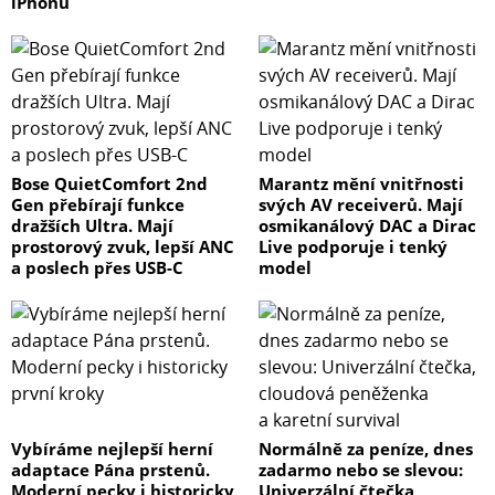
iPhonu
Bose QuietComfort 2nd
Marantz mění vnitřnosti
Gen přebírají funkce
svých AV receiverů. Mají
dražších Ultra. Mají
osmikanálový DAC a Dirac
prostorový zvuk, lepší ANC
Live podporuje i tenký
a poslech přes USB-C
model
Vybíráme nejlepší herní
Normálně za peníze, dnes
adaptace Pána prstenů.
zadarmo nebo se slevou:
Moderní pecky i historicky
Univerzální čtečka,