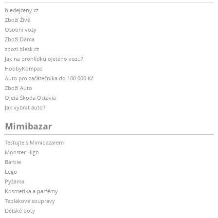
hledejceny.cz
Zboží Živě
Osobní vozy
Zboží Dáma
zbozi.blesk.cz
Jak na prohlídku ojetého vozu?
HobbyKompas
Auto pro začátečníka do 100 000 Kč
Zboží Auto
Ojetá Škoda Octavia
Jak vybrat auto?
Mimibazar
Testujte s Mimibazarem
Monster High
Barbie
Lego
Pyžama
Kosmetika a parfémy
Teplákové soupravy
Dětské boty