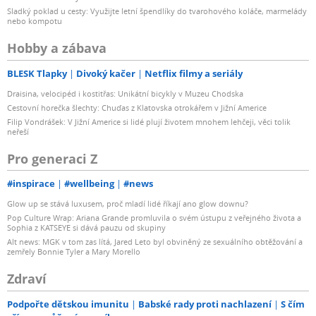
Sladký poklad u cesty: Využijte letní špendlíky do tvarohového koláče, marmelády
nebo kompotu
Hobby a zábava
BLESK Tlapky
Divoký kačer
Netflix filmy a seriály
Draisina, velocipéd i kostitřas: Unikátní bicykly v Muzeu Chodska
Cestovní horečka šlechty: Chuďas z Klatovska otrokářem v Jižní Americe
Filip Vondrášek: V Jižní Americe si lidé plují životem mnohem lehčeji, věci tolik
neřeší
Pro generaci Z
#inspirace
#wellbeing
#news
Glow up se stává luxusem, proč mladí lidé říkají ano glow downu?
Pop Culture Wrap: Ariana Grande promluvila o svém ústupu z veřejného života a
Sophia z KATSEYE si dává pauzu od skupiny
Alt news: MGK v tom zas lítá, Jared Leto byl obviněný ze sexuálního obtěžování a
zemřely Bonnie Tyler a Mary Morello
Zdraví
Podpořte dětskou imunitu
Babské rady proti nachlazení
S čím