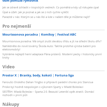
vším pomůže rýmovník
Jak se zdravě zchladit v tropických vedrech: Co pomáhá a kdy už riskujete úpal
Úpal a úžeh: Jak je poznat a jak se z nich rychle vyléčit
Parazité v nás: Kterým se u nás líbí a kde v našem těle je můžeme najít?
Pro nejmenší
Mourissonova poradna
Komiksy
Festival ABC
Mourrisonova poradna: Má smysl zrušit devátou třídu a jít na střední školu dřív?
Nahlédněte do nové továrny Škoda Auto: Takhle probíhá výroba baterií pro
elektromobily!
Vybíráme nejlepší herní adaptace Pána prstenů. Moderní pecky i historicky první
kroky
Video
Prostor X
Branky, body, kokoti
Fortuna liga
Fanoušci čínského Dalian Yingbo si připravili parádní choreo pro Stanciua
Priske byl hodně nespokojen s výkonem Sparty v Mladé Boleslavi
SESTŘIH: Mladá Boleslav - Sparta 2:0. Bezzubí Letenští opět ztratili. Domácí
rozhodli v první půli
Nákupy