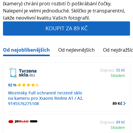
(kamery) chrání proti rozbití či poškrábání čočky.
Nalepení je velmi jednoduché. Sklíčko je transparentní,
takže neovlivní kvalitu Vašich fotografií.
KOUPIT ZA 89 KČ
Od nejoblíbenějších
Od nejlevnějších
Od nejdražší
Doprava:
55 Kč
Skladem
92 %
Wozinsky Full ochranné tvrzené sklo
na kameru pro Xiaomi Redmi A1 / A2,
9145576275108
89 Kč
Doprava:
89 Kč
Skladem