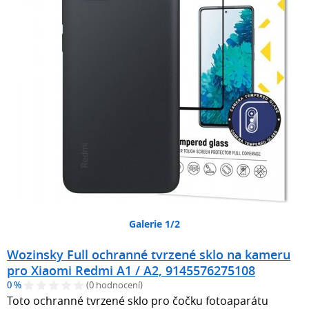
Galerie 1/2
Wozinsky Full ochranné tvrzené sklo na kameru
pro Xiaomi Redmi A1 / A2, 9145576275108
0 %
(0 hodnocení)
Toto ochranné tvrzené sklo pro čočku fotoaparátu