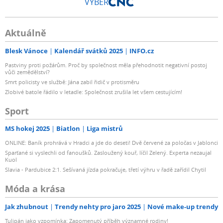
VÝBĚR
Aktuálně
Blesk Vánoce
Kalendář svátků 2025
INFO.cz
Pastviny proti požárům. Proč by společnost měla přehodnotit negativní postoj
vůči zemědělství?
Smrt policisty ve službě: Jána zabil řidič v protisměru
Zlobivé batole řádilo v letadle: Společnost zrušila let všem cestujícím!
Sport
MS hokej 2025
Biatlon
Liga mistrů
ONLINE: Baník prohrává v Hradci a jde do deseti! Dvě červené za poločas v Jablonci
Sparťané si vyslechli od fanoušků. Zasloužený kouř, líčil Zelený. Experta nezaujal
Kuol
Slavia - Pardubice 2:1. Sešívaná jízda pokračuje, třetí výhru v řadě zařídil Chytil
Móda a krása
Jak zhubnout
Trendy nehty pro jaro 2025
Nové make-up trendy
Tulipán jako vzpomínka: Zapomenutý příběh významné rodiny!