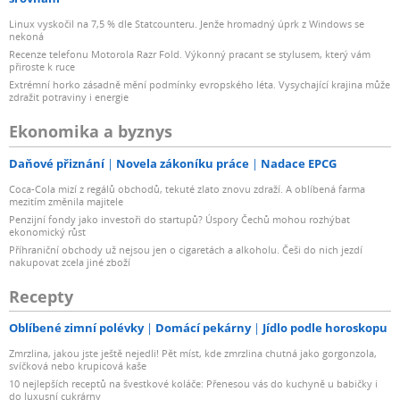
Linux vyskočil na 7,5 % dle Statcounteru. Jenže hromadný úprk z Windows se
nekoná
Recenze telefonu Motorola Razr Fold. Výkonný pracant se stylusem, který vám
přiroste k ruce
Extrémní horko zásadně mění podmínky evropského léta. Vysychající krajina může
zdražit potraviny i energie
Ekonomika a byznys
Daňové přiznání
Novela zákoníku práce
Nadace EPCG
Coca-Cola mizí z regálů obchodů, tekuté zlato znovu zdraží. A oblíbená farma
mezitím změnila majitele
Penzijní fondy jako investoři do startupů? Úspory Čechů mohou rozhýbat
ekonomický růst
Příhraniční obchody už nejsou jen o cigaretách a alkoholu. Češi do nich jezdí
nakupovat zcela jiné zboží
Recepty
Oblíbené zimní polévky
Domácí pekárny
Jídlo podle horoskopu
Zmrzlina, jakou jste ještě nejedli! Pět míst, kde zmrzlina chutná jako gorgonzola,
svíčková nebo krupicová kaše
10 nejlepších receptů na švestkové koláče: Přenesou vás do kuchyně u babičky i
do luxusní cukrárny