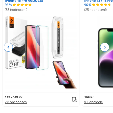
iPhone 16 Pro AGL07928
iPhone 13 / 13 Pr
96 %
96 %
(33 hodnocení)
(25 hodnocení)
Previous
Next
119 - 649 Kč
169 Kč
v 8 obchodech
v 1 obchodě