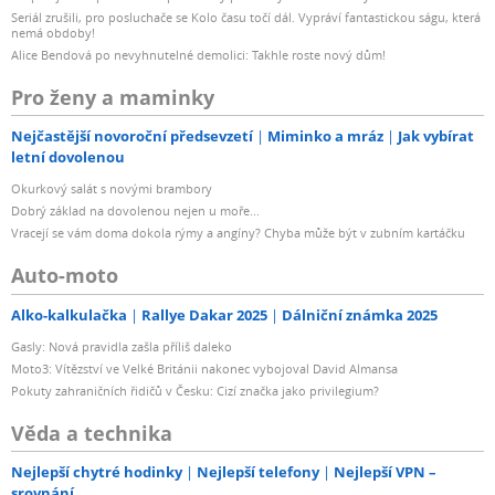
Seriál zrušili, pro posluchače se Kolo času točí dál. Vypráví fantastickou ságu, která
nemá obdoby!
Alice Bendová po nevyhnutelné demolici: Takhle roste nový dům!
Pro ženy a maminky
Nejčastější novoroční předsevzetí
Miminko a mráz
Jak vybírat
letní dovolenou
Okurkový salát s novými brambory
Dobrý základ na dovolenou nejen u moře...
Vracejí se vám doma dokola rýmy a angíny? Chyba může být v zubním kartáčku
Auto-moto
Alko-kalkulačka
Rallye Dakar 2025
Dálniční známka 2025
Gasly: Nová pravidla zašla příliš daleko
Moto3: Vítězství ve Velké Británii nakonec vybojoval David Almansa
Pokuty zahraničních řidičů v Česku: Cizí značka jako privilegium?
Věda a technika
Nejlepší chytré hodinky
Nejlepší telefony
Nejlepší VPN –
srovnání