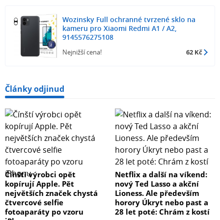
Wozinsky Full ochranné tvrzené sklo na
kameru pro Xiaomi Redmi A1 / A2,
9145576275108
Nejnižší cena!
62 Kč
Články odjinud
Čínští výrobci opět
Netflix a další na víkend:
kopírují Apple. Pět
nový Ted Lasso a akční
největších značek chystá
Lioness. Ale především
čtvercové selfie
horory Úkryt nebo past a
fotoaparáty po vzoru
28 let poté: Chrám z kostí