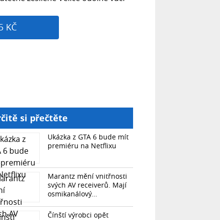
5 KČ
čitě si přečtěte
Ukázka z GTA 6 bude mít
premiéru na Netflixu
Marantz mění vnitřnosti
svých AV receiverů. Mají
osmikanálový...
Čínští výrobci opět