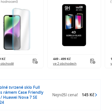
5 hodnocení)
9 Kč
449 - 499 Kč
1 obchodě
ve 2 obchodech
lné tvrzené sklo Full
j s rámem Case Friendly
Nejnižší cena!
145 Kč
 / Huawei Nova 7 SE
24