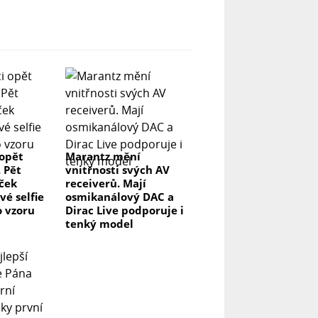
 opět
Marantz mění
. Pět
vnitřnosti svých AV
aček
receiverů. Mají
vé selfie
osmikanálový DAC a
o vzoru
Dirac Live podporuje i
tenký model