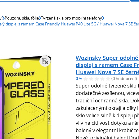
ví
Pouzdra, skla, fólie
Tvrzená skla pro mobilní telefony
elý displej s rámem Case Friendly Huawei P40 Lite 5G / Huawei Nova 7 SE č
Wozinsky Super odolné t
displej s rámem Case Fr
Huawei Nova 7 SE čern
0 %
(0 hodnocení)
Super odolné tvrzené sklo 
dodatečně zesílenou, vícev
tradiční ochranná skla. Dok
zakulacenými okraji a díky 
sklo velice silně k displeji
vliv na citlivost dotyku a r
balený v elegantní krabičc
Nové, originální balení Dod