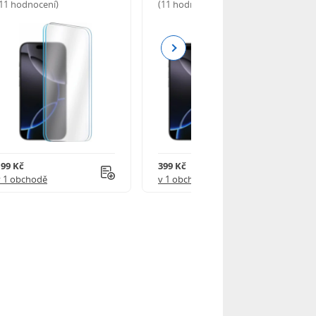
(11 hodnocení)
(11 hodnocení)
Next
199 Kč
399 Kč
v 1 obchodě
v 1 obchodě