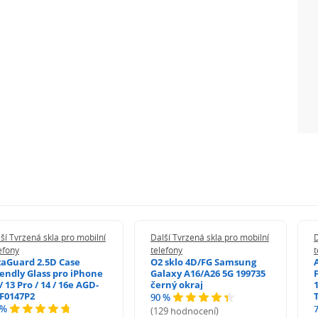
ší Tvrzená skla pro mobilní
Další Tvrzená skla pro mobilní
D
efony
telefony
t
zaGuard 2.5D Case
O2 sklo 4D/FG Samsung
iendly Glass pro iPhone
Galaxy A16/A26 5G 199735
/ 13 Pro / 14 / 16e AGD-
černý okraj
1
F0147P2
90 %
 %
(129 hodnocení)