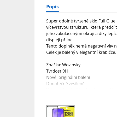
Popis
Super odolné tvrzené sklo Full Glu
vícevrstvou strukturu, která předčí 
jeho zakulacenými okraji a díky lepíc
displeji přilne.
Tento doplněk nemá negativní vliv na
Celek je balený v elegantní krabičce
Značka: Wozinsky
Tvrdost 9H
Nové, originální balení
Dodatečně zesílené
Velice odolné vůči nárazům a poškr
Chrání celý displej i se zakulacenými
Lepící vrstva po celém povrchu
Jednoduchá aplikace
V sadě: tvrzené sklo, stěrky pro čiš