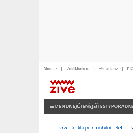
Blesk.cz
MobilMania.cz
AVmania.cz
DIG
MENU
NEJČTENĚJŠÍ
TESTY
PORADN
Tvrzená skla pro mobilní telefony