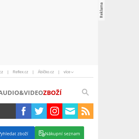
cz
Reflex.cz
Ábíčko.cz
více
AUDIO&VIDEO
ZBOŽÍ
Vyhledat zboží
Nákupní seznam