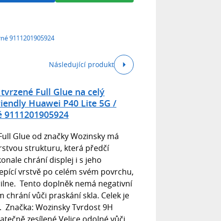
erné 9111201905924
Následující produkt
vrzené Full Glue na celý
iendly Huawei P40 Lite 5G /
é 9111201905924
Full Glue od značky Wozinsky má
rstvou strukturu, která předčí
onale chrání displej i s jeho
lepící vrstvě po celém svém povrchu,
 přilne. Tento doplněk nemá negativní
ám chrání vůči praskání skla. Celek je
e. Značka: Wozinsky Tvrdost 9H
atečně zesílené Velice odolné vůči