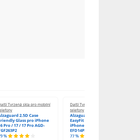
alší Tvrzená skla pro mobilní
Další Tvrzená skla pro mobilní
elefony
telefony
Alzaguard 2.5D Case
Alzaguard 2.5D Glass
Friendly Glass pro iPhone
EasyFit DustFree pro
6 Pro / 17 / 17 Pro AGD-
iPhone 16 Pro / 17 AGD-
TGF263P2
EFD14P3
79 %
77 %