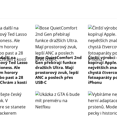
 další na
Bose QuietComfort 2nd
Čínští výrobci
nový Ted Lasso
Gen přebírají funkce
kopírují Apple
ioness. Ale
dražších Ultra. Mají
největších zn
m horory
prostorový zvuk, lepší
chystá čtverco
bo past a 28
ANC a poslech přes
fotoaparáty p
 Chrám z kostí
USB-C
iPhonu