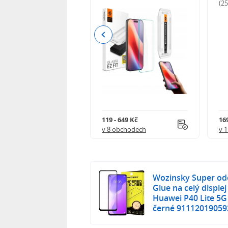
odnocení)
(2
Previous
Kč
119 - 649 Kč
16
 obchodech
v 8 obchodech
v 
Wozinsky Super odo
Glue na celý disple
Huawei P40 Lite 5G
černé 91112019059