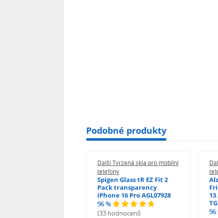
Podobné produkty
 Tvrzená skla pro mobilní
Další Tvrzená skla pro mobilní
Dal
ony
telefony
tel
guard 2.5D Glass
Spigen Glass tR EZ Fit 2
Al
Fit DustFree pro
Pack transparency
Fr
ne 17 Pro Max AGD-
iPhone 16 Pro AGL07928
13 
479BDAP3
TG
96 %
96
(33 hodnocení)