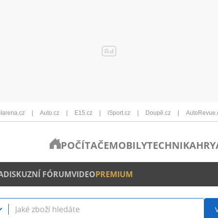
Iarena.cz
Auto.cz
E15.cz
iSport.cz
Doupě.cz
AutoRevue.
POČÍTAČE
MOBILY
TECHNIKA
HRY
A
DISKUZNÍ FÓRUM
VIDEO
PREMIUM