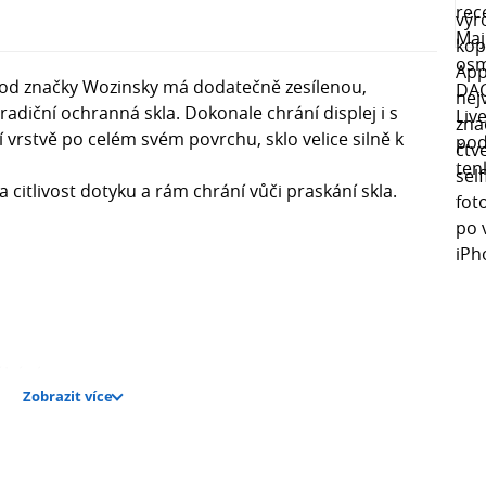
e od značky Wozinsky má dodatečně zesílenou,
tradiční ochranná skla. Dokonale chrání displej i s
í vrstvě po celém svém povrchu, sklo velice silně k
 citlivost dotyku a rám chrání vůči praskání skla.
.
ábání
Zobrazit více
 okraji
tění displeje, nálepka pro odstranění prachu