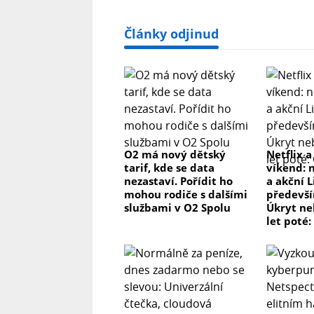
Články odjinud
O2 má nový dětský
Netflix a
tarif, kde se data
víkend: 
nezastaví. Pořídit ho
a akční L
mohou rodiče s dalšími
předevší
službami v O2 Spolu
Úkryt ne
let poté: