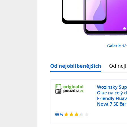
Galerie 1/
Od nejoblíbenějších
Od nejl
Wozinsky Supe
Glue na celý 
Friendly Huaw
Nova 7 SE če
66 %