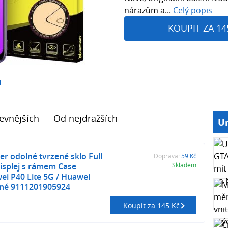
nárazům a...
Celý popis
KOUPIT ZA 14
1
evnějších
Od nejdražších
Ur
r odolné tvrzené sklo Full
Doprava:
59 Kč
displej s rámem Case
Skladem
ei P40 Lite 5G / Huawei
rné 9111201905924
Koupit za 145 Kč