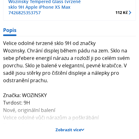
Wozinsky Tempered Glass tvrzené
sklo 9H Apple iPhone XS Max
7426825353757
112 Kč
Popis
Velice odolné tvrzené sklo 9H od značky
Wozinsky. Chrání displej během pádu na zem. Sklo na
sebe přebere energií nárazu a rozloží ji po celém svém
povrchu. Sklo je balené v elegantní, pevné krabičce. V
sadě jsou stěrky pro čištění displeje a nálepky pro
odstranění prachu.
Značka: WOZINSKY
Tvrdost: 9H
Nové, originální balení
Velice odolné vůči nárazům a poškrábání
Bez použití lepidla
Zobrazit více
Jednoduchá aplikace