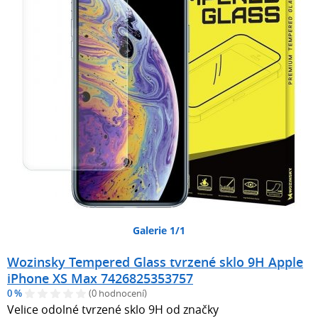
Galerie 1/1
Wozinsky Tempered Glass tvrzené sklo 9H Apple
iPhone XS Max 7426825353757
0 %
(0 hodnocení)
Velice odolné tvrzené sklo 9H od značky