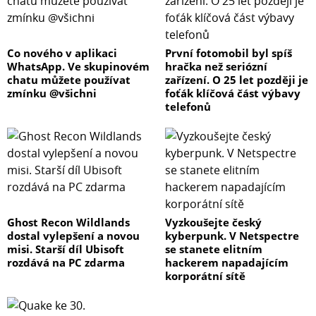
Co nového v aplikaci
První fotomobil byl spíš
WhatsApp. Ve skupinovém
hračka než seriózní
chatu můžete používat
zařízení. O 25 let později je
zmínku @všichni
foťák klíčová část výbavy
telefonů
Ghost Recon Wildlands
Vyzkoušejte český
dostal vylepšení a novou
kyberpunk. V Netspectre
misi. Starší díl Ubisoft
se stanete elitním
rozdává na PC zdarma
hackerem napadajícím
korporátní sítě