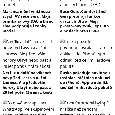
Marantz mění vnitřnosti
Bose QuietComfort 2nd
svých AV receiverů. Mají
Gen přebírají funkce
osmikanálový DAC a Dirac
dražších Ultra. Mají
Live podporuje i tenký
prostorový zvuk, lepší ANC
model
a poslech přes USB-C
Netflix a další na víkend:
Rusko požaduje povinnou
nový Ted Lasso a akční
instalaci státních aplikací
Lioness. Ale především
do iPhonů. Apple odmítl,
horory Úkryt nebo past a
teď čelí miliardové pokutě
28 let poté: Chrám z kostí