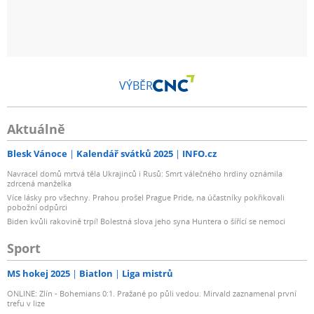
VÝBĚR
Aktuálně
Blesk Vánoce
Kalendář svátků 2025
INFO.cz
Navracel domů mrtvá těla Ukrajinců i Rusů: Smrt válečného hrdiny oznámila
zdrcená manželka
Více lásky pro všechny. Prahou prošel Prague Pride, na účastníky pokřikovali
pobožní odpůrci
Biden kvůli rakovině trpí! Bolestná slova jeho syna Huntera o šířící se nemoci
Sport
MS hokej 2025
Biatlon
Liga mistrů
ONLINE: Zlín - Bohemians 0:1. Pražané po půli vedou. Mirvald zaznamenal první
trefu v lize