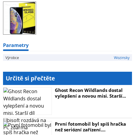
V sadě: tvrzené sklo, stěrky pro čištění displeje a nálepka
pro odstranění prachu
Jak aplikovat sklo?
Důkladně očistěte displej pomocí stěrek
Odlepte fólii, která chrání sklo
Parametry
Precizně umístěte sklo na displeji
Výrobce
Wozinsky
Odstraňte vzduch pod sklem pomocí např. platební
karty
Určitě si přečtěte
Ghost Recon Wildlands dostal
vylepšení a novou misi. Starší...
První fotomobil byl spíš hračka
než seriózní zařízení....