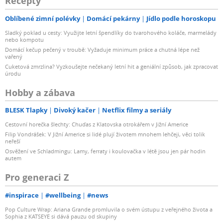
Recepty
Oblíbené zimní polévky
Domácí pekárny
Jídlo podle horoskopu
Sladký poklad u cesty: Využijte letní špendlíky do tvarohového koláče, marmelády
nebo kompotu
Domácí kečup pečený v troubě: Vyžaduje minimum práce a chutná lépe než
vařený
Cuketová zmrzlina? Vyzkoušejte nečekaný letní hit a geniální způsob, jak zpracovat
úrodu
Hobby a zábava
BLESK Tlapky
Divoký kačer
Netflix filmy a seriály
Cestovní horečka šlechty: Chuďas z Klatovska otrokářem v Jižní Americe
Filip Vondrášek: V Jižní Americe si lidé plují životem mnohem lehčeji, věci tolik
neřeší
Osvěžení ve Schladmingu: Lamy, ferraty i koulovačka v létě jsou jen pár hodin
autem
Pro generaci Z
#inspirace
#wellbeing
#news
Pop Culture Wrap: Ariana Grande promluvila o svém ústupu z veřejného života a
Sophia z KATSEYE si dává pauzu od skupiny