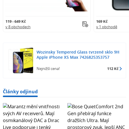
119 - 649 Kč
169 Kč
v 8 obchodech
v 1 obchodě
Wozinsky Tempered Glass tvrzené sklo 9H
Apple iPhone XS Max 7426825353757
Nejnižší cena!
112 Kč
Články odjinud