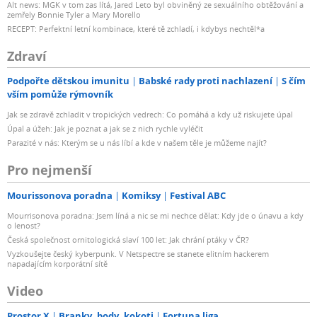
Alt news: MGK v tom zas lítá, Jared Leto byl obviněný ze sexuálního obtěžování a
zemřely Bonnie Tyler a Mary Morello
RECEPT: Perfektní letní kombinace, které tě zchladí, i kdybys nechtěl*a
Zdraví
Podpořte dětskou imunitu
Babské rady proti nachlazení
S čím
vším pomůže rýmovník
Jak se zdravě zchladit v tropických vedrech: Co pomáhá a kdy už riskujete úpal
Úpal a úžeh: Jak je poznat a jak se z nich rychle vyléčit
Parazité v nás: Kterým se u nás líbí a kde v našem těle je můžeme najít?
Pro nejmenší
Mourissonova poradna
Komiksy
Festival ABC
Mourrisonova poradna: Jsem líná a nic se mi nechce dělat: Kdy jde o únavu a kdy
o lenost?
Česká společnost ornitologická slaví 100 let: Jak chrání ptáky v ČR?
Vyzkoušejte český kyberpunk. V Netspectre se stanete elitním hackerem
napadajícím korporátní sítě
Video
Prostor X
Branky, body, kokoti
Fortuna liga