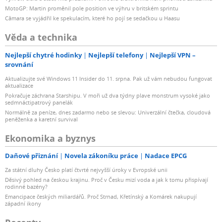
MotoGP: Martin proměnil pole position ve výhru v britském sprintu
Câmara se vyjádřil ke spekulacím, které ho pojí se sedačkou u Haasu
Věda a technika
Nejlepší chytré hodinky
Nejlepší telefony
Nejlepší VPN –
srovnání
Aktualizujte své Windows 11 Insider do 11. srpna. Pak už vám nebudou fungovat
aktualizace
Pokračuje záchrana Starshipu. V moři už dva týdny plave monstrum vysoké jako
sedmnáctipatrový panelák
Normálně za peníze, dnes zadarmo nebo se slevou: Univerzální čtečka, cloudová
peněženka a karetní survival
Ekonomika a byznys
Daňové přiznání
Novela zákoníku práce
Nadace EPCG
Za státní dluhy Česko platí čtvrté nejvyšší úroky v Evropské unii
Děsivý pohled na českou krajinu. Proč v Česku mizí voda a jak k tomu přispívají
rodinné bazény?
Emancipace českých miliardářů. Proč Strnad, Křetínský a Komárek nakupují
západní ikony