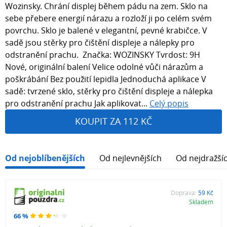
Wozinsky. Chrání displej během pádu na zem. Sklo na
sebe přebere energií nárazu a rozloží ji po celém svém
povrchu. Sklo je balené v elegantní, pevné krabičce. V
sadě jsou stěrky pro čištění displeje a nálepky pro
odstranění prachu. Značka: WOZINSKY Tvrdost: 9H
Nové, originální balení Velice odolné vůči nárazům a
poškrábání Bez použití lepidla Jednoduchá aplikace V
sadě: tvrzené sklo, stěrky pro čištění displeje a nálepka
pro odstranění prachu Jak aplikovat...
Celý popis
KOUPIT ZA 112 KČ
Od nejoblíbenějších
Od nejlevnějších
Od nejdražší
Doprava:
59 Kč
Skladem
66 %