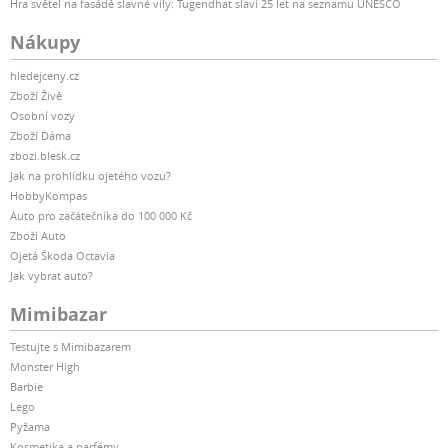
Hra světel na fasádě slavné vily: Tugendhat slaví 25 let na seznamu UNESCO
Nákupy
hledejceny.cz
Zboží Živě
Osobní vozy
Zboží Dáma
zbozi.blesk.cz
Jak na prohlídku ojetého vozu?
HobbyKompas
Auto pro začátečníka do 100 000 Kč
Zboží Auto
Ojetá Škoda Octavia
Jak vybrat auto?
Mimibazar
Testujte s Mimibazarem
Monster High
Barbie
Lego
Pyžama
Kosmetika a parfémy