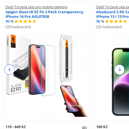
Další Tvrzená skla pro mobilní telefony
Další Tvrzená skla p
Spigen Glass tR EZ Fit 2 Pack transparency
AlzaGuard 2.5D Ca
iPhone 16 Pro AGL07928
iPhone 13 / 13 Pr
96 %
96 %
(33 hodnocení)
(25 hodnocení)
Previous
Next
119 - 649 Kč
169 Kč