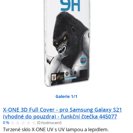
Galerie 1/1
X-ONE 3D Full Cover - pro Samsung Galaxy S21
(vhodné do pouzdra) - funkční čtečka 445077
0 %
(0 hodnocení)
Tvrzené sklo X-ONE UV s UV lampou a lepidlem.