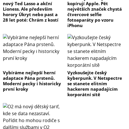
nový Ted Lasso a akční
kopírují Apple. Pět
Lioness. Ale především
největších značek chystá
horory Úkryt nebo past a
čtvercové selfie
28 let poté: Chrám z kostí
fotoaparáty po vzoru
iPhonu
Vybíráme nejlepší herní
Vyzkoušejte český
adaptace Pána prstenů.
kyberpunk. V Netspectre
Moderní pecky i historicky
se stanete elitním
první kroky
hackerem napadajícím
korporátní sítě