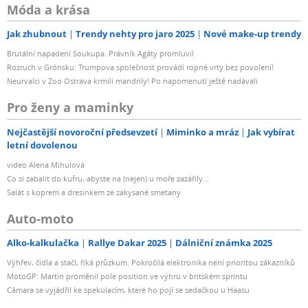
Móda a krása
Jak zhubnout
Trendy nehty pro jaro 2025
Nové make-up trendy
Brutální napadení Soukupa. Právník Agáty promluvil
Rozruch v Grónsku: Trumpova společnost provádí ropné vrty bez povolení!
Neurvalci v Zoo Ostrava krmili mandrily! Po napomenutí ještě nadávali
Pro ženy a maminky
Nejčastější novoroční předsevzetí
Miminko a mráz
Jak vybírat
letní dovolenou
video Alena Mihulová
Co si zabalit do kufru, abyste na (nejen) u moře zazářily...
Salát s koprem a dresinkem ze zakysané smetany
Auto-moto
Alko-kalkulačka
Rallye Dakar 2025
Dálniční známka 2025
Výhřev, čidla a stačí, říká průzkum. Pokročilá elektronika není prioritou zákazníků
MotoGP: Martin proměnil pole position ve výhru v britském sprintu
Câmara se vyjádřil ke spekulacím, které ho pojí se sedačkou u Haasu