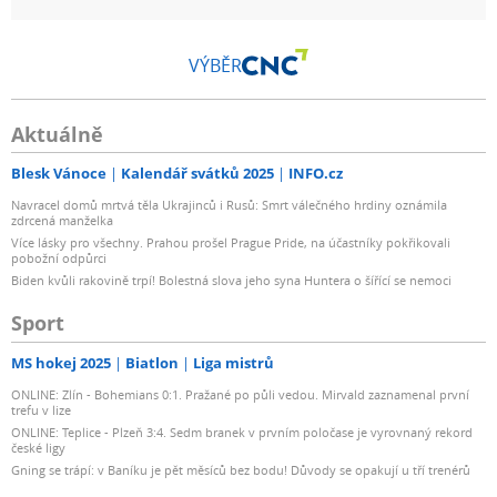
VÝBĚR
Aktuálně
Blesk Vánoce
Kalendář svátků 2025
INFO.cz
Navracel domů mrtvá těla Ukrajinců i Rusů: Smrt válečného hrdiny oznámila
zdrcená manželka
Více lásky pro všechny. Prahou prošel Prague Pride, na účastníky pokřikovali
pobožní odpůrci
Biden kvůli rakovině trpí! Bolestná slova jeho syna Huntera o šířící se nemoci
Sport
MS hokej 2025
Biatlon
Liga mistrů
ONLINE: Zlín - Bohemians 0:1. Pražané po půli vedou. Mirvald zaznamenal první
trefu v lize
ONLINE: Teplice - Plzeň 3:4. Sedm branek v prvním poločase je vyrovnaný rekord
české ligy
Gning se trápí: v Baníku je pět měsíců bez bodu! Důvody se opakují u tří trenérů