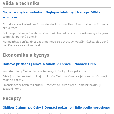
Věda a technika
Nejlepší chytré hodinky
Nejlepší telefony
Nejlepší VPN –
srovnání
Aktualizujte své Windows 11 Insider do 11. srpna. Pak už vám nebudou fungovat
aktualizace
Pokračuje záchrana Starshipu. V moři už dva týdny plave monstrum vysoké jako
sedmnáctipatrový panelák
Normálně za peníze, dnes zadarmo nebo se slevou: Univerzální čtečka, cloudová
peněženka a karetní survival
Ekonomika a byznys
Daňové přiznání
Novela zákoníku práce
Nadace EPCG
Za státní dluhy Česko platí čtvrté nejvyšší úroky v Evropské unii
Děsivý pohled na českou krajinu. Proč v Česku mizí voda a jak k tomu přispívají
rodinné bazény?
Emancipace českých miliardářů. Proč Strnad, Křetínský a Komárek nakupují
západní ikony
Recepty
Oblíbené zimní polévky
Domácí pekárny
Jídlo podle horoskopu