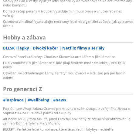
Sladký poklad u cesty: Využijte letní špendlíky do tvarohového koláče, marmelády
nebo kompotu
Domácí kečup pečený v troubě: Vyžaduje minimum práce a chutná lépe než
vařený
Cuketová zmrzlina? Vyzkoušejte nečekaný letní hit a geniální způsob, jak zpracovat
úrodu
Hobby a zábava
BLESK Tlapky
Divoký kačer
Netflix filmy a seriály
Cestovní horečka šlechty: Chuďas z Klatovska otrokářem v Jižní Americe
Filip Vondrášek: V Jižní Americe si lidé plují životem mnohem lehčeji, věci tolik
neřeší
Osvěžení ve Schladmingu: Lamy, ferraty i koulovačka v létě jsou jen pár hodin
autem
Pro generaci Z
#inspirace
#wellbeing
#news
Pop Culture Wrap: Ariana Grande promluvila o svém ústupu z veřejného života a
Sophia z KATSEYE si dává pauzu od skupiny
Alt news: MGK v tom zas lítá, Jared Leto byl obviněný ze sexuálního obtěžování a
zemřely Bonnie Tyler a Mary Morello
RECEPT: Perfektní letní kombinace, které tě zchladí, i kdybys nechtěl*a