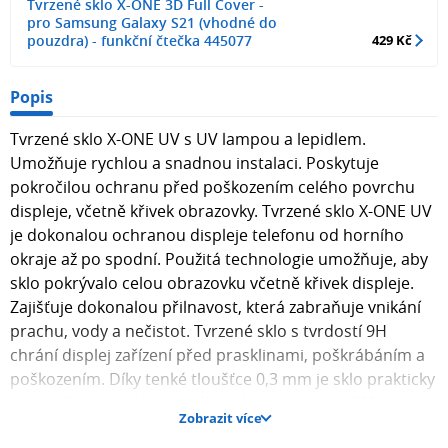
Tvrzené sklo X-ONE 3D Full Cover -
pro Samsung Galaxy S21 (vhodné do
pouzdra) - funkční čtečka 445077
429 Kč
Popis
Tvrzené sklo X-ONE UV s UV lampou a lepidlem.
Umožňuje rychlou a snadnou instalaci. Poskytuje
pokročilou ochranu před poškozením celého povrchu
displeje, včetně křivek obrazovky. Tvrzené sklo X-ONE UV
je dokonalou ochranou displeje telefonu od horního
okraje až po spodní. Použitá technologie umožňuje, aby
sklo pokrývalo celou obrazovku včetně křivek displeje.
Zajišťuje dokonalou přilnavost, která zabraňuje vnikání
prachu, vody a nečistot. Tvrzené sklo s tvrdostí 9H
chrání displej zařízení před prasklinami, poškrábáním a
poškozením. Díky tenké tloušťce 0,3 mm je sklo prakticky
nepostřehnutelné a neviditelné a poskytuje 100%
Zobrazit více
dotykovou hodnotu. Oleofobní povlak zajišťuje čistotu