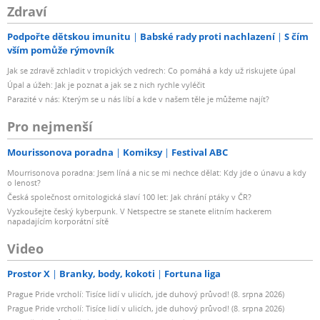
Zdraví
Podpořte dětskou imunitu
Babské rady proti nachlazení
S čím
vším pomůže rýmovník
Jak se zdravě zchladit v tropických vedrech: Co pomáhá a kdy už riskujete úpal
Úpal a úžeh: Jak je poznat a jak se z nich rychle vyléčit
Parazité v nás: Kterým se u nás líbí a kde v našem těle je můžeme najít?
Pro nejmenší
Mourissonova poradna
Komiksy
Festival ABC
Mourrisonova poradna: Jsem líná a nic se mi nechce dělat: Kdy jde o únavu a kdy
o lenost?
Česká společnost ornitologická slaví 100 let: Jak chrání ptáky v ČR?
Vyzkoušejte český kyberpunk. V Netspectre se stanete elitním hackerem
napadajícím korporátní sítě
Video
Prostor X
Branky, body, kokoti
Fortuna liga
Prague Pride vrcholí: Tisíce lidí v ulicích, jde duhový průvod! (8. srpna 2026)
Prague Pride vrcholí: Tisíce lidí v ulicích, jde duhový průvod! (8. srpna 2026)