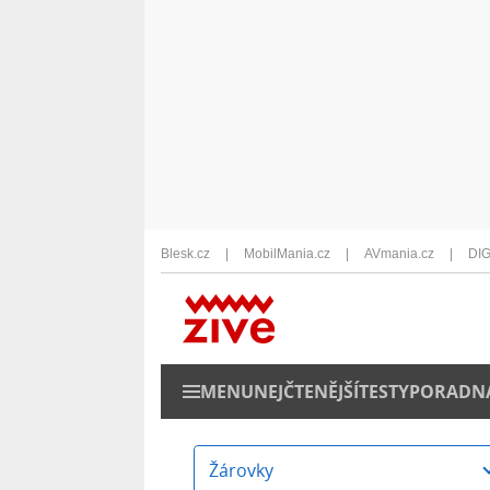
Blesk.cz
MobilMania.cz
AVmania.cz
DIG
MENU
NEJČTENĚJŠÍ
TESTY
PORADN
Žárovky