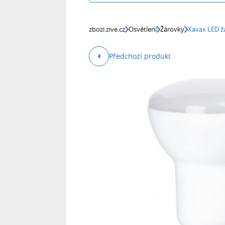
zbozi.zive.cz
Osvětlení
Žárovky
Xavax LED žá
Předchozí produkt