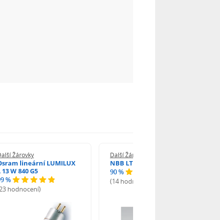
alší Žárovky
Další Žárovky
Osram lineární LUMILUX
NBB LT 13W T5 840 SHORT
L 13 W 840 G5
90 %
99 %
(14 hodnocení)
(23 hodnocení)