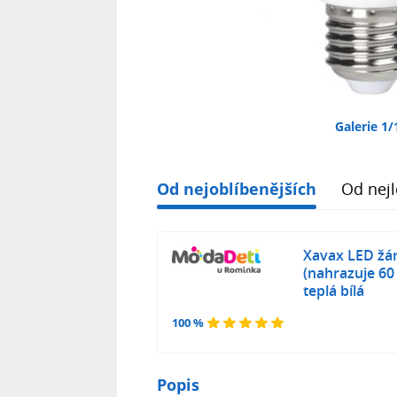
Galerie 1/
Od nejoblíbenějších
Od nejl
Xavax LED žár
(nahrazuje 60 
teplá bílá
100 %
Popis