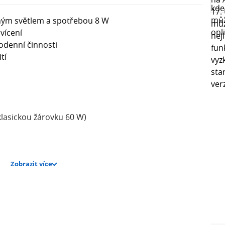
sným světlem a spotřebou 8 W
vícení
dodenní činnosti
tí
klasickou žárovku 60 W)
Zobrazit více
 V
 po G)
ka: 101 mm
k potažený plastem