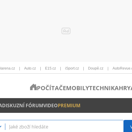
Iarena.cz
Auto.cz
E15.cz
iSport.cz
Doupě.cz
AutoRevue.
POČÍTAČE
MOBILY
TECHNIKA
HRY
A
DISKUZNÍ FÓRUM
VIDEO
PREMIUM