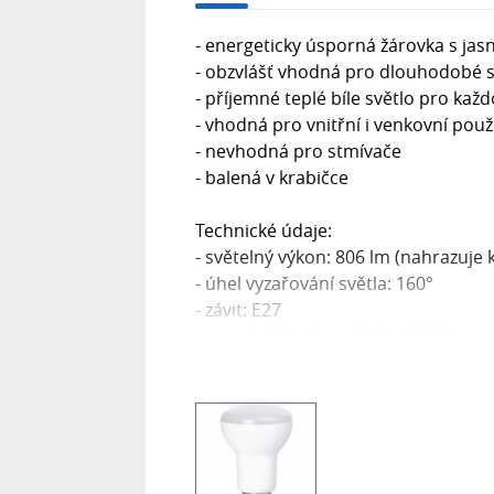
- energeticky úsporná žárovka s ja
- obzvlášť vhodná pro dlouhodobé s
- příjemné teplé bíle světlo pro kaž
- vhodná pro vnitřní i venkovní použi
- nevhodná pro stmívače
- balená v krabičce
Technické údaje:
- světelný výkon: 806 lm (nahrazuje 
- úhel vyzařování světla: 160°
- závit: E27
- proud: 60 mA; spotřeba: 8 W
- síťová frekvence: 50 Hz, napětí: 230
- energetická třída: F (stupnice od A
- barevná teplota: 3000 K (teplá bílá)
- design: R 63, průměr: 63 mm, výš
- chladicí element/provedení: hliní