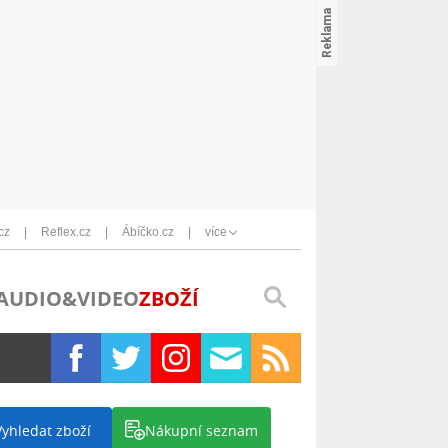
cz
Reflex.cz
Ábíčko.cz
více
AUDIO&VIDEO
ZBOŽÍ
Vyhledat zboží
Nákupní seznam