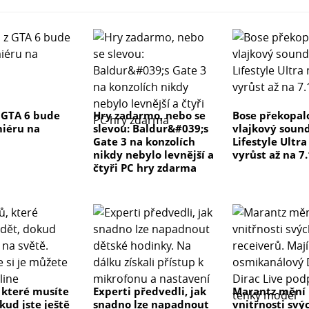
 GTA 6 bude
Hry zadarmo, nebo se
Bose překopal
iéru na
slevou: Baldur&#039;s
vlajkový soun
Gate 3 na konzolích
Lifestyle Ultr
nikdy nebylo levnější a
vyrůst až na 7.
čtyři PC hry zdarma
, které musíte
Experti předvedli, jak
Marantz mění
kud jste ještě
snadno lze napadnout
vnitřnosti svý