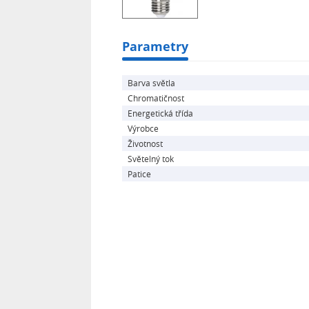
- životnost: cca 15 000 hodin
- index reprodukce barev RA: min. 8
- barevná konzistence: -/
Parametry
Barva světla
Chromatičnost
Energetická třída
Výrobce
Životnost
Světelný tok
Patice