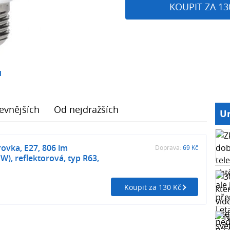
KOUPIT ZA 13
1
evnějších
Od nejdražších
Ur
ovka, E27, 806 lm
Doprava:
69 Kč
W), reflektorová, typ R63,
Koupit za 130 Kč