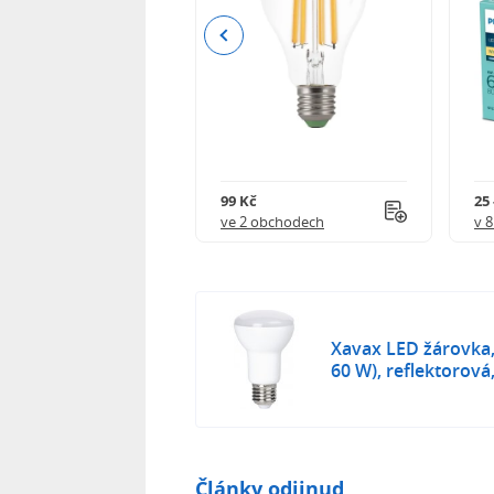
Previous
84 Kč
99 Kč
25 
 obchodech
ve 2 obchodech
v 
Xavax LED žárovka,
60 W), reflektorová,
Články odjinud