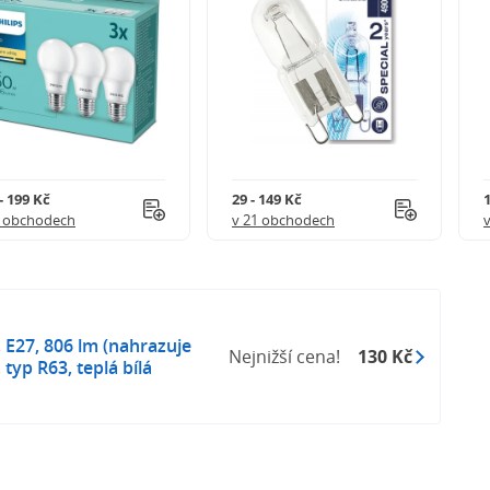
- 199 Kč
29 - 149 Kč
1
8 obchodech
v 21 obchodech
 E27, 806 lm (nahrazuje
Nejnižší cena!
130 Kč
 typ R63, teplá bílá