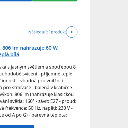
Následující produkt
, 806 lm nahrazuje 60 W,
eplá bílá
vka s jasným světlem a spotřebou 8
ouhodobé svícení - příjemné teplé
činnosti - vhodná pro vnitřní i
á pro stmívače - balená v krabičce
 výkon: 806 lm (nahrazuje klasickou
ání světla: 160° - závit: E27 - proud:
á frekvence: 50 Hz, napětí: 230 V -
ice od A po G) - barevná teplota: