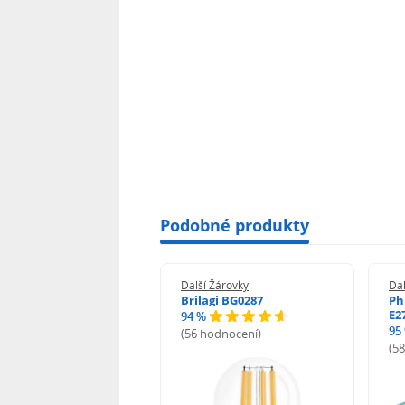
Podobné produkty
 Žárovky
Další Žárovky
Dal
ght LED žárovka 1.5W
Brilagi BG0287
Ph
20lm teplá bílá
E2
94 %
95
(56 hodnocení)
odnocení)
(5