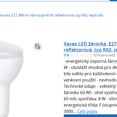
rovka, E27, 806 lm nahrazuje 60 W, reflektorová, typ R63, teplá bílá
Xavax LED žárovka, E27
reflektorová, typ R63, t
0 %
(0 hodnocení)
- energeticky úsporná žáro
W - obzvlášť vhodná pro dl
bíle světlo pro každodenní 
venkovní použití - nevhodn
Technické údaje: - světelný
žárovku 60 W) - úhel vyzařov
60 mA; spotřeba: 8 W - síťov
energetická třída: F (stupn
3000...
Celý popis