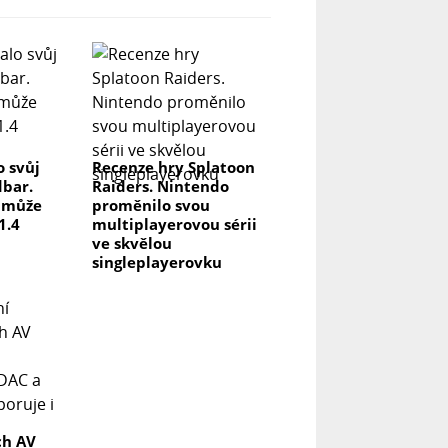
o svůj
Recenze hry Splatoon
dbar.
Raiders. Nintendo
a může
proměnilo svou
1.4
multiplayerovou sérii
ve skvělou
singleplayerovku
ch AV