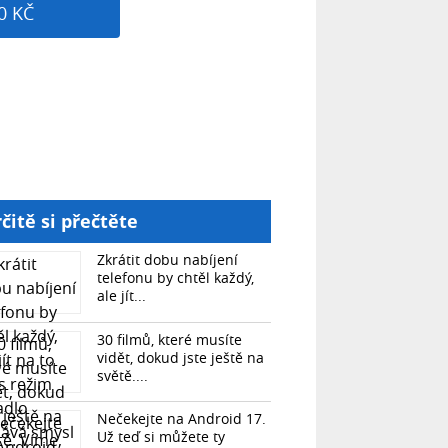
0 KČ
čitě si přečtěte
Zkrátit dobu nabíjení
telefonu by chtěl každý,
ale jít...
30 filmů, které musíte
vidět, dokud jste ještě na
světě....
Nečekejte na Android 17.
Už teď si můžete ty