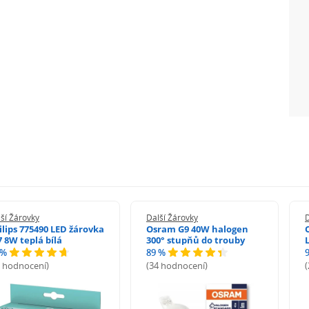
ší Žárovky
Další Žárovky
D
ilips 775490 LED žárovka
Osram G9 40W halogen
7 8W teplá bílá
300° stupňů do trouby
 %
89 %
8 hodnocení)
(34 hodnocení)