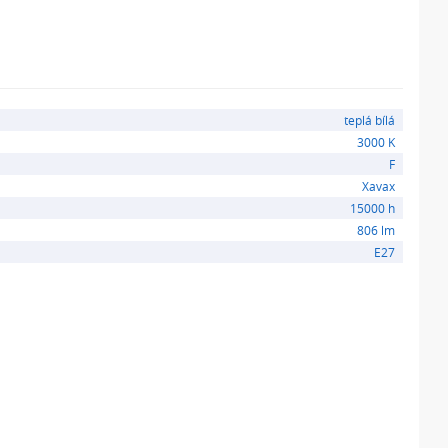
0
teplá bílá
3000 K
F
Xavax
15000 h
806 lm
E27