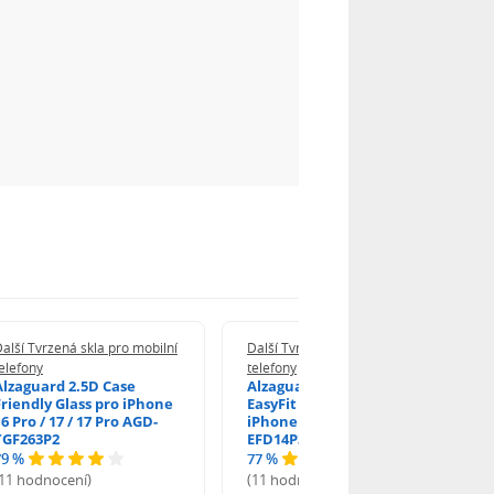
alší Tvrzená skla pro mobilní
Další Tvrzená skla pro mobilní
elefony
telefony
Alzaguard 2.5D Case
Alzaguard 2.5D Glass
Friendly Glass pro iPhone
EasyFit DustFree pro
6 Pro / 17 / 17 Pro AGD-
iPhone 16 Pro / 17 AGD-
TGF263P2
EFD14P3
79 %
77 %
(11 hodnocení)
(11 hodnocení)