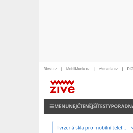
Blesk.cz
MobilMania.cz
AVmania.cz
DIG
MENU
NEJČTENĚJŠÍ
TESTY
PORADN
Tvrzená skla pro mobilní telefony