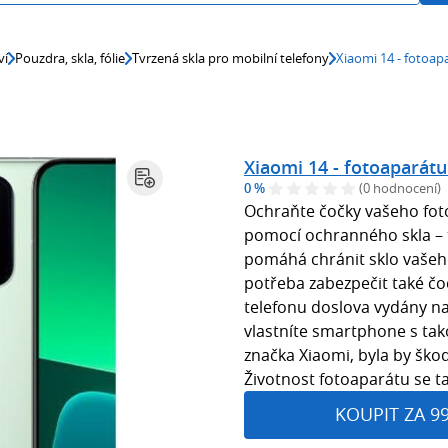
ví
Pouzdra, skla, fólie
Tvrzená skla pro mobilní telefony
Xiaomi 14 - foto
Xiaomi 14 - fotoapará
0 %
(0 hodnocení)
Ochraňte čočky vašeho fot
pomocí ochranného skla – 
pomáhá chránit sklo vašeh
potřeba zabezpečit také čo
telefonu doslova vydány na 
vlastníte smartphone s tak
značka Xiaomi, byla by škod
Životnost fotoaparátu se t
KOUPIT ZA 9