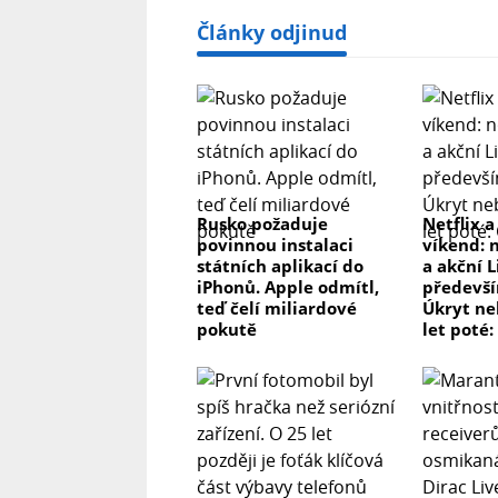
Články odjinud
Rusko požaduje
Netflix a
povinnou instalaci
víkend: 
státních aplikací do
a akční L
iPhonů. Apple odmítl,
předevší
teď čelí miliardové
Úkryt ne
pokutě
let poté: