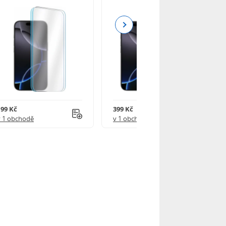
Next
199 Kč
399 Kč
v 1 obchodě
v 1 obchodě