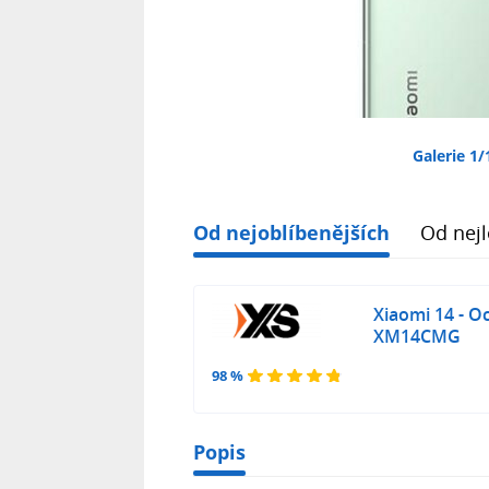
Galerie 1/
Od nejoblíbenějších
Od nejl
Xiaomi 14 - O
XM14CMG
98 %
Popis