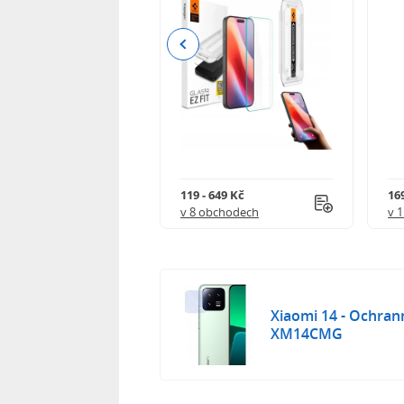
Previous
Kč
119 - 649 Kč
16
 obchodech
v 8 obchodech
v 
Xiaomi 14 - Ochran
XM14CMG