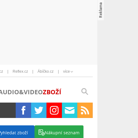
cz
Reflex.cz
Ábíčko.cz
více
AUDIO&VIDEO
ZBOŽÍ
Vyhledat zboží
Nákupní seznam