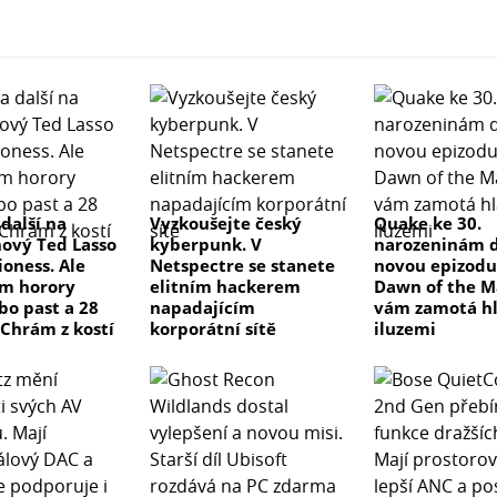
 další na
Vyzkoušejte český
Quake ke 30.
nový Ted Lasso
kyberpunk. V
narozeninám d
ioness. Ale
Netspectre se stanete
novou epizodu
m horory
elitním hackerem
Dawn of the M
bo past a 28
napadajícím
vám zamotá h
 Chrám z kostí
korporátní sítě
iluzemi