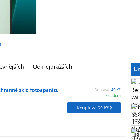
1
evnějších
Od nejdražších
Ur
chranné sklo fotoaparátu
Doprava:
49 Kč
Skladem
Koupit za 99 Kč