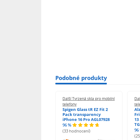
Podobné produkty
 Tvrzená skla pro mobilní
Další Tvrzená skla pro mobilní
Dal
ony
telefony
tel
guard 2.5D Glass
Spigen Glass tR EZ Fit 2
Al
Fit DustFree pro
Pack transparency
Fr
ne 17 Pro Max AGD-
iPhone 16 Pro AGL07928
13 
479BDAP3
TG
96 %
96
(33 hodnocení)
odnocení)
(2