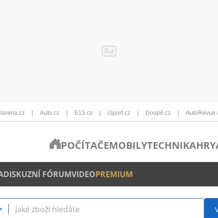
Iarena.cz
Auto.cz
E15.cz
iSport.cz
Doupě.cz
AutoRevue.
POČÍTAČE
MOBILY
TECHNIKA
HRY
A
DISKUZNÍ FÓRUM
VIDEO
PREMIUM