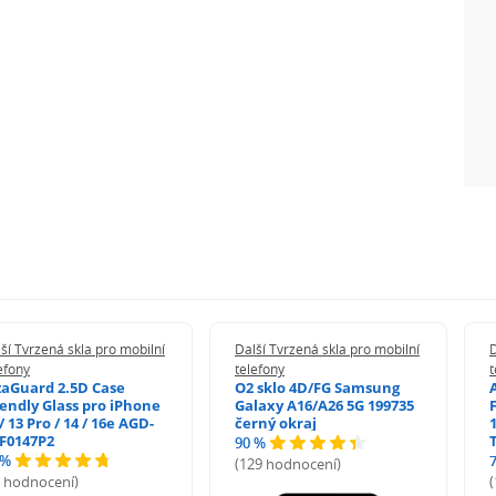
ší Tvrzená skla pro mobilní
Další Tvrzená skla pro mobilní
D
efony
telefony
t
zaGuard 2.5D Case
O2 sklo 4D/FG Samsung
iendly Glass pro iPhone
Galaxy A16/A26 5G 199735
/ 13 Pro / 14 / 16e AGD-
černý okraj
1
F0147P2
90 %
 %
(129 hodnocení)
5 hodnocení)