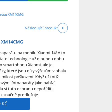
aparátu XM14CMG
Následující produkt
tu XM14CMG
oaparátu na mobilu Xiaomi 14! A to
tato technologie už dlouhou dobu
o smartphonu Xiaomi, ale je
čky, které jsou díky výřezům v obalu
milost poškození. Když už totiž
ovými fotoaparáty jako nabízí
a si tuto ochranu nepořídit.
ak značně prodlužuje.
9 KČ