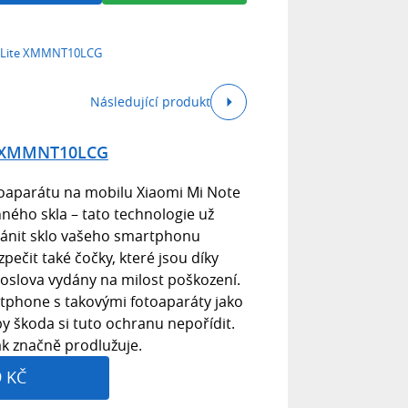
0 Lite XMMNT10LCG
Následující produkt
te XMMNT10LCG
oaparátu na mobilu Xiaomi Mi Note
nného skla – tato technologie už
nit sklo vašeho smartphonu
pečit také čočky, které jsou díky
oslova vydány na milost poškození.
artphone s takovými fotoaparáty jako
by škoda si tuto ochranu nepořídit.
ak značně prodlužuje.
9 KČ