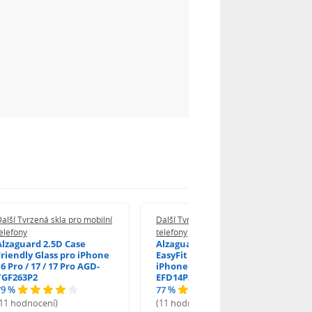
alší Tvrzená skla pro mobilní
Další Tvrzená skla pro mobilní
elefony
telefony
Alzaguard 2.5D Case
Alzaguard 2.5D Glass
Friendly Glass pro iPhone
EasyFit DustFree pro
6 Pro / 17 / 17 Pro AGD-
iPhone 16 Pro / 17 AGD-
TGF263P2
EFD14P3
79 %
77 %
(11 hodnocení)
(11 hodnocení)