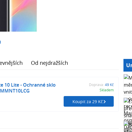
1
evnějších
Od nejdražších
Ur
e 10 Lite - Ochranné sklo
Doprava:
49 Kč
 XMMNT10LCG
Skladem
Koupit za 29 Kč