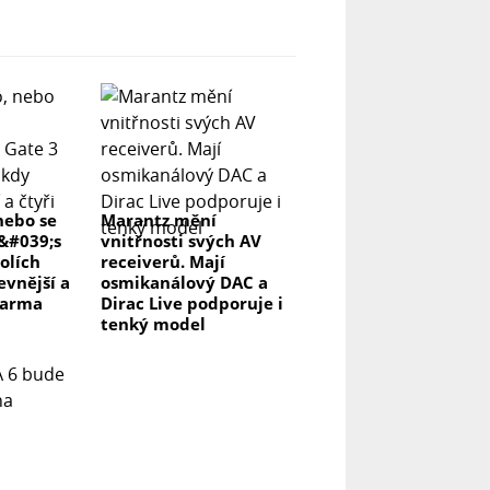
nebo se
Marantz mění
r&#039;s
vnitřnosti svých AV
olích
receiverů. Mají
evnější a
osmikanálový DAC a
darma
Dirac Live podporuje i
tenký model