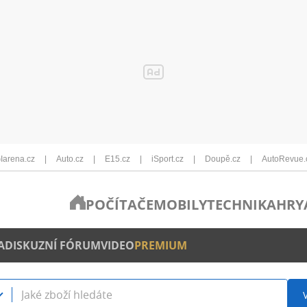
Iarena.cz
Auto.cz
E15.cz
iSport.cz
Doupě.cz
AutoRevue.
POČÍTAČE
MOBILY
TECHNIKA
HRY
A
DISKUZNÍ FÓRUM
VIDEO
PREMIUM