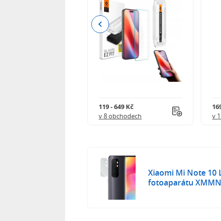
Previous
Kč
119 - 649 Kč
16
 obchodech
v 8 obchodech
v 
Xiaomi Mi Note 10 L
fotoaparátu XMM