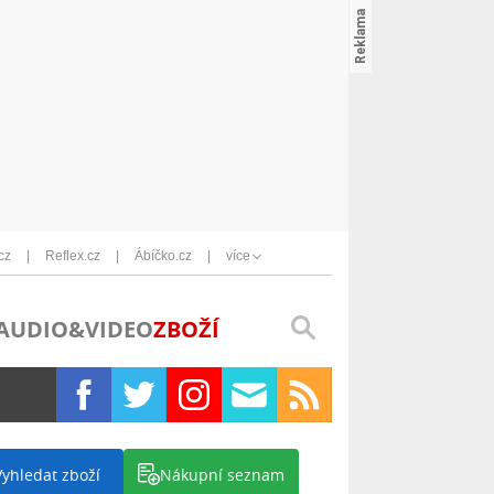
cz
Reflex.cz
Ábíčko.cz
více
AUDIO&VIDEO
ZBOŽÍ
Vyhledat zboží
Nákupní seznam