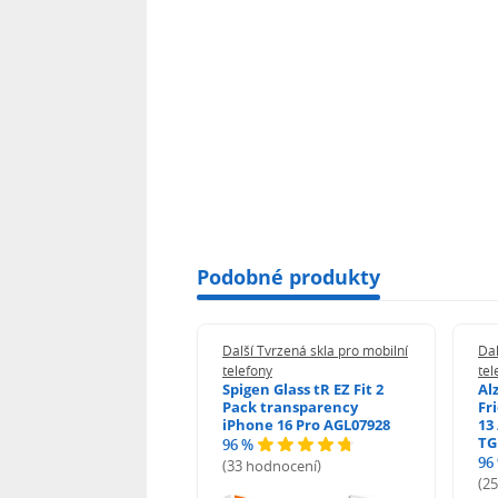
Podobné produkty
 Tvrzená skla pro mobilní
Další Tvrzená skla pro mobilní
Dal
ony
telefony
tel
guard 2.5D Glass
Spigen Glass tR EZ Fit 2
Al
Fit DustFree pro
Pack transparency
Fr
ne 17 Pro Max AGD-
iPhone 16 Pro AGL07928
13 
479BDAP3
TG
96 %
96
(33 hodnocení)
odnocení)
(2