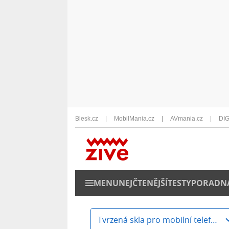
Blesk.cz
MobilMania.cz
AVmania.cz
DIG
MENU
NEJČTENĚJŠÍ
TESTY
PORADN
Tvrzená skla pro mobilní telefony