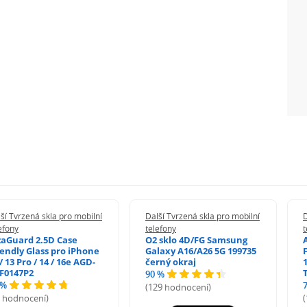
ší Tvrzená skla pro mobilní
Další Tvrzená skla pro mobilní
D
efony
telefony
t
zaGuard 2.5D Case
O2 sklo 4D/FG Samsung
iendly Glass pro iPhone
Galaxy A16/A26 5G 199735
/ 13 Pro / 14 / 16e AGD-
černý okraj
1
F0147P2
90 %
 %
(129 hodnocení)
5 hodnocení)