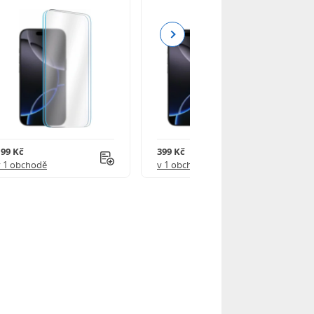
Next
199 Kč
399 Kč
v 1 obchodě
v 1 obchodě