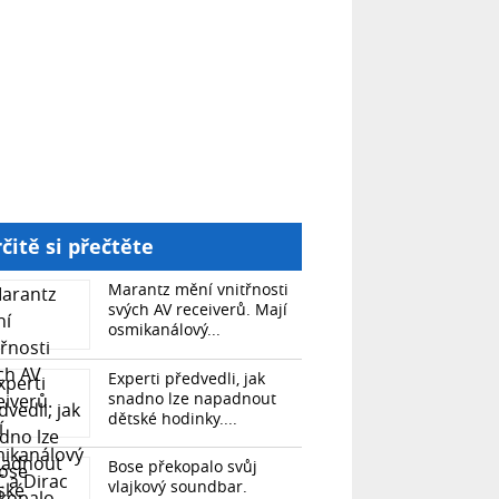
čitě si přečtěte
Marantz mění vnitřnosti
svých AV receiverů. Mají
osmikanálový...
Experti předvedli, jak
snadno lze napadnout
dětské hodinky....
Bose překopalo svůj
vlajkový soundbar.