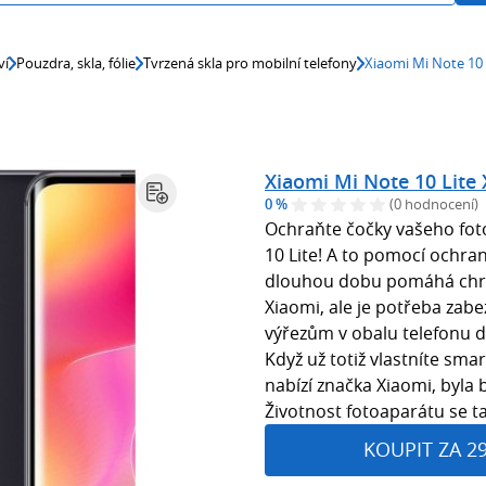
ví
Pouzdra, skla, fólie
Tvrzená skla pro mobilní telefony
Xiaomi Mi Note 1
Xiaomi Mi Note 10 Li
0 %
(0 hodnocení)
Ochraňte čočky vašeho fot
10 Lite! A to pomocí ochra
dlouhou dobu pomáhá chrá
Xiaomi, ale je potřeba zabez
výřezům v obalu telefonu d
Když už totiž vlastníte sm
nabízí značka Xiaomi, byla 
Životnost fotoaparátu se t
KOUPIT ZA 2