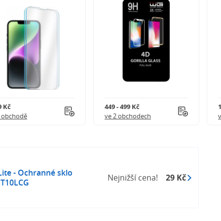
9 Kč
449 - 499 Kč
1 obchodě
ve 2 obchodech
ite - Ochranné sklo
Nejnižší cena!
29 Kč
NT10LCG