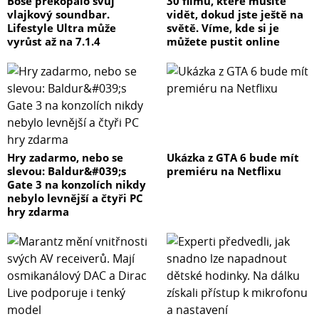
Bose překopalo svůj
30 filmů, které musíte
vlajkový soundbar.
vidět, dokud jste ještě na
Lifestyle Ultra může
světě. Víme, kde si je
vyrůst až na 7.1.4
můžete pustit online
Hry zadarmo, nebo se
Ukázka z GTA 6 bude mít
slevou: Baldur&#039;s
premiéru na Netflixu
Gate 3 na konzolích nikdy
nebylo levnější a čtyři PC
hry zdarma