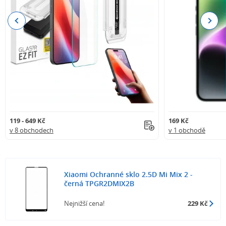
Previous
Next
119 - 649 Kč
169 Kč
v 8 obchodech
v 1 obchodě
Xiaomi Ochranné sklo 2.5D Mi Mix 2 -
černá TPGR2DMIX2B
Nejnižší cena!
229 Kč