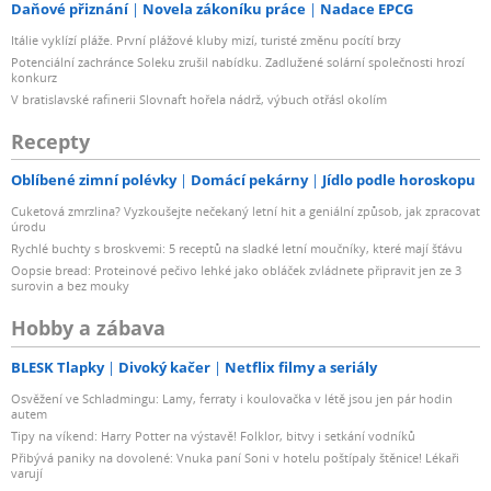
Daňové přiznání
Novela zákoníku práce
Nadace EPCG
Itálie vyklízí pláže. První plážové kluby mizí, turisté změnu pocítí brzy
Potenciální zachránce Soleku zrušil nabídku. Zadlužené solární společnosti hrozí
konkurz
V bratislavské rafinerii Slovnaft hořela nádrž, výbuch otřásl okolím
Recepty
Oblíbené zimní polévky
Domácí pekárny
Jídlo podle horoskopu
Cuketová zmrzlina? Vyzkoušejte nečekaný letní hit a geniální způsob, jak zpracovat
úrodu
Rychlé buchty s broskvemi: 5 receptů na sladké letní moučníky, které mají šťávu
Oopsie bread: Proteinové pečivo lehké jako obláček zvládnete připravit jen ze 3
surovin a bez mouky
Hobby a zábava
BLESK Tlapky
Divoký kačer
Netflix filmy a seriály
Osvěžení ve Schladmingu: Lamy, ferraty i koulovačka v létě jsou jen pár hodin
autem
Tipy na víkend: Harry Potter na výstavě! Folklor, bitvy i setkání vodníků
Přibývá paniky na dovolené: Vnuka paní Soni v hotelu poštípaly štěnice! Lékaři
varují