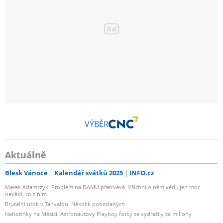
VÝBĚR
Aktuálně
Blesk Vánoce
Kalendář svátků 2025
INFO.cz
Marek Adamczyk: Problém na DAMU přetrvává. Všichni o něm vědí, jen moc
nevědí, co s ním
Brutální útok v Tanvaldu: Několik pobodaných
Nahotinky na Měsíci: Astronautovy Playboy fotky se vydražily za miliony