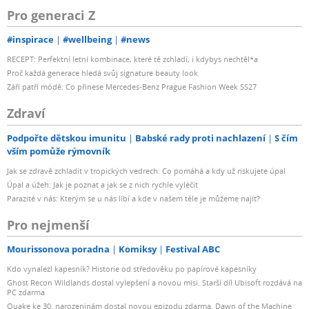
Pro generaci Z
#inspirace
#wellbeing
#news
RECEPT: Perfektní letní kombinace, které tě zchladí, i kdybys nechtěl*a
Proč každá generace hledá svůj signature beauty look
Září patří módě: Co přinese Mercedes-Benz Prague Fashion Week SS27
Zdraví
Podpořte dětskou imunitu
Babské rady proti nachlazení
S čím
vším pomůže rýmovník
Jak se zdravě zchladit v tropických vedrech: Co pomáhá a kdy už riskujete úpal
Úpal a úžeh: Jak je poznat a jak se z nich rychle vyléčit
Parazité v nás: Kterým se u nás líbí a kde v našem těle je můžeme najít?
Pro nejmenší
Mourissonova poradna
Komiksy
Festival ABC
Kdo vynalezl kapesník? Historie od středověku po papírové kapesníky
Ghost Recon Wildlands dostal vylepšení a novou misi. Starší díl Ubisoft rozdává na
PC zdarma
Quake ke 30. narozeninám dostal novou epizodu zdarma. Dawn of the Machine