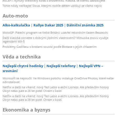
RECEPT: Kynutý švestkový koláč s drobenkou. Klasika, se kterou zabodujete
Tohle nikdy neříkejte! Slova, kterými rodiče dětem ubližují ze všeho nejvíc
Auto-moto
Alko-kalkulačka
Rallye Dakar 2025
Dálniční známka 2025
MotoGP: Páteční program ve Velké Británii uzavřel rekordním časem Bezzecchi
Další klasická corvette s dobrými jízdními vlastnostmi? Mitsuoka znovu využije
legendární MX-5
Problémy Cadillacu s brzdami souvisí podle Bottase s jejich chlazením
Věda a technika
Nejlepší chytré hodinky
Nejlepší telefony
Nejlepší VPN –
srovnání
Microsoft se nepoučil. Ve Windows potichu instaluje OneDrive Photos, které nelze
odinstalovat
Netflix a další na víkend: nový Ted Lasso a akční Lioness. Ale především horory
Úkryt nebo past a 28 let poté: Chrám z kostí
Netflix a další na víkend: nový Ted Lasso a akční Lioness. Ale především horory
Úkryt nebo past a 28 let poté: Chrám z kostí
Ekonomika a byznys