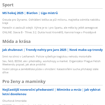
Sport
MS hokej 2025
Biatlon
Liga mistrů
Ostuda pro Dynamo. Odhlášení béčka za půl milionu, majitelka odmítla nabídku
kraje
Haraslín si zaslouží odejít. Výhra je to i pro Spartu, ale měla by ještě zareagovat
ONLINE: Slavia B - Třinec 3:2. Dukla hostí Kroměříž, Karviná hraje v Prostějově
Móda a krása
Jak zhubnout
Trendy nehty pro jaro 2025
Nové make-up trendy
Smrt na silnici v Letňanech: Policie vyšetřuje tragickou nehodu motorkáře
Sex, fetiš, BDSM, ale i přednášky, workshopy a market. Organizátor Prague Fetish
Weekendu popsal, jak akce probíhá
Vodní zdroje a zemědělská půda v ohrožení: Katastrofální sucha přicházejí stále
dříve
Pro ženy a maminky
Nejčastější novoroční předsevzetí
Miminko a mráz
Jak vybírat
letní dovolenou
Okurková limonáda