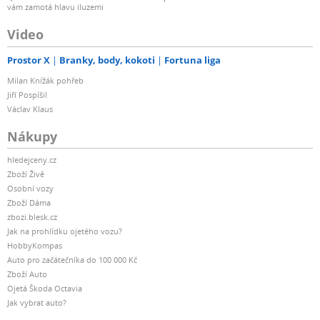
vám zamotá hlavu iluzemi
Video
Prostor X
Branky, body, kokoti
Fortuna liga
Milan Knížák pohřeb
Jiří Pospíšil
Václav Klaus
Nákupy
hledejceny.cz
Zboží Živě
Osobní vozy
Zboží Dáma
zbozi.blesk.cz
Jak na prohlídku ojetého vozu?
HobbyKompas
Auto pro začátečníka do 100 000 Kč
Zboží Auto
Ojetá Škoda Octavia
Jak vybrat auto?