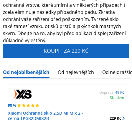
ochranná vrstva, která zmírní a v některých případech i
zcela eliminuje následky případného pádu. Zkrátka
ochrání vaše zařízení před poškozením. Tvrzené sklo
také zamezí vzniku otisků prstů a jakýchkoli mastných
skvrn. Dbejte na to, aby byl před aplikací displej zařízení
důkladně vyleštěný.
KOUPIT ZA 229 KČ
Od nejoblíbenějších
Od nejlevnějších
Od nejdražší
Doprava:
49 Kč
Skladem
98 %
Xiaomi Ochranné sklo 2.5D Mi Mix 2 -
černá TPGR2DMIX2B
229 Kč