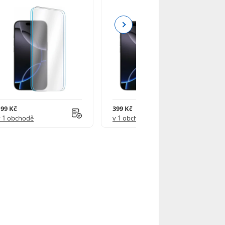
Next
199 Kč
399 Kč
v 1 obchodě
v 1 obchodě