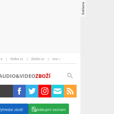
cz
Reflex.cz
Ábíčko.cz
více
AUDIO&VIDEO
ZBOŽÍ
Vyhledat zboží
Nákupní seznam