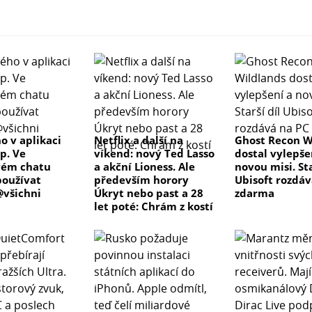
o v aplikaci
Netflix a další na
Ghost Recon W
p. Ve
víkend: nový Ted Lasso
dostal vylepše
vém chatu
a akční Lioness. Ale
novou misi. Sta
oužívat
především horory
Ubisoft rozdáv
všichni
Úkryt nebo past a 28
zdarma
let poté: Chrám z kostí