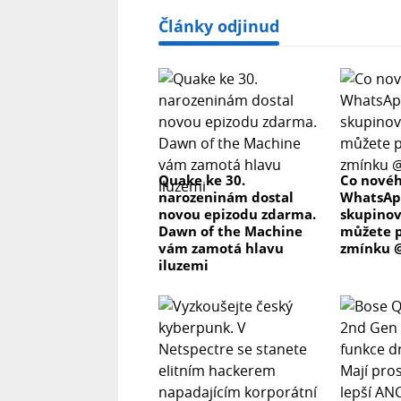
Články odjinud
Quake ke 30.
Co novéh
narozeninám dostal
WhatsAp
novou epizodu zdarma.
skupino
Dawn of the Machine
můžete p
vám zamotá hlavu
zmínku @
iluzemi