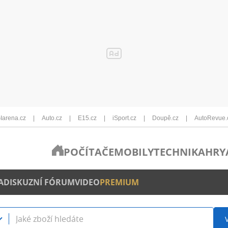
Iarena.cz
Auto.cz
E15.cz
iSport.cz
Doupě.cz
AutoRevue.
POČÍTAČE
MOBILY
TECHNIKA
HRY
A
DISKUZNÍ FÓRUM
VIDEO
PREMIUM