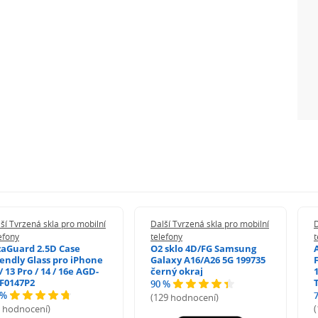
ší Tvrzená skla pro mobilní
Další Tvrzená skla pro mobilní
D
efony
telefony
t
zaGuard 2.5D Case
O2 sklo 4D/FG Samsung
iendly Glass pro iPhone
Galaxy A16/A26 5G 199735
/ 13 Pro / 14 / 16e AGD-
černý okraj
1
F0147P2
90 %
 %
(129 hodnocení)
5 hodnocení)