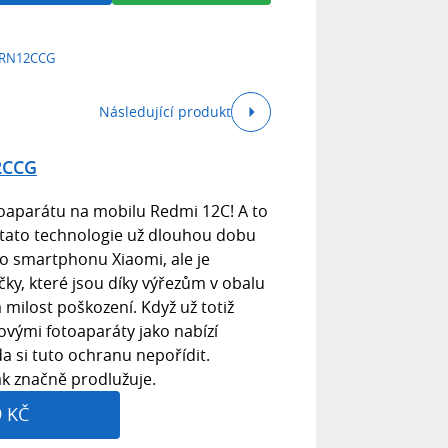
 RN12CCG
Následující produkt
2CCG
oaparátu na mobilu Redmi 12C! A to
tato technologie už dlouhou dobu
o smartphonu Xiaomi, ale je
čky, které jsou díky výřezům v obalu
milost poškození. Když už totiž
ovými fotoaparáty jako nabízí
a si tuto ochranu nepořídit.
ak značně prodlužuje.
9 KČ