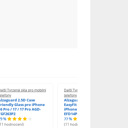
alší Tvrzená skla pro mobilní
Další Tvrzená skla pro mobilní
elefony
telefony
Alzaguard 2.5D Case
Alzaguard 2.5D Glass
Friendly Glass pro iPhone
EasyFit DustFree pro
6 Pro / 17 / 17 Pro AGD-
iPhone 16 Pro / 17 AGD-
TGF263P2
EFD14P3
79 %
77 %
(11 hodnocení)
(11 hodnocení)