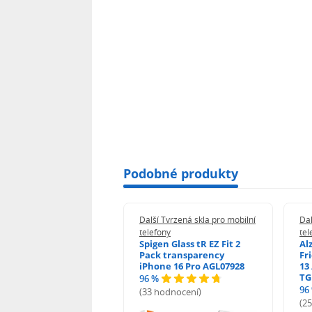
Podobné produkty
 Tvrzená skla pro mobilní
Další Tvrzená skla pro mobilní
Dal
ony
telefony
tel
guard 2.5D Glass
Spigen Glass tR EZ Fit 2
Al
Fit DustFree pro
Pack transparency
Fr
ne 17 Pro Max AGD-
iPhone 16 Pro AGL07928
13 
479BDAP3
TG
96 %
96
(33 hodnocení)
odnocení)
(2