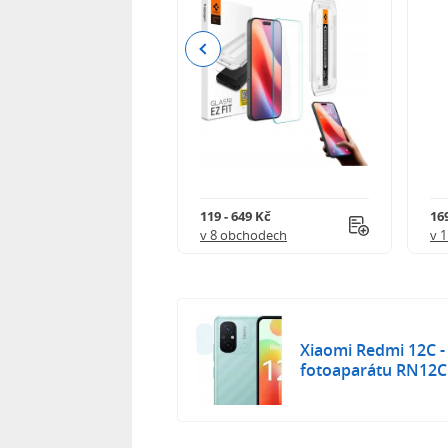
Previous
Kč
119 - 649 Kč
16
 obchodech
v 8 obchodech
v 
Xiaomi Redmi 12C -
fotoaparátu RN12