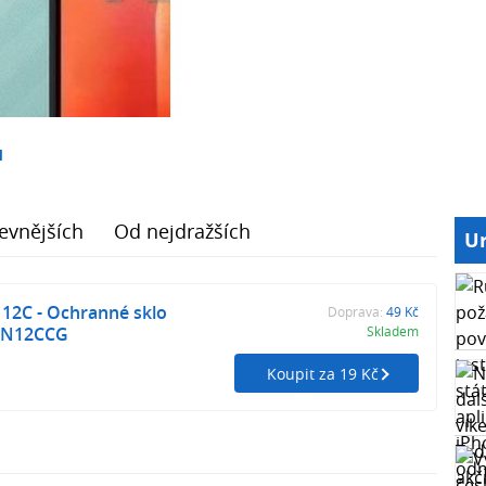
1
evnějších
Od nejdražších
Ur
12C - Ochranné sklo
Doprava:
49 Kč
 RN12CCG
Skladem
Koupit za 19 Kč