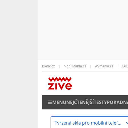
Blesk.cz
MobilMania.cz
AVmania.cz
DIG
MENU
NEJČTENĚJŠÍ
TESTY
PORADN
Tvrzená skla pro mobilní telefony