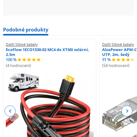
Podobné produkty
Další Síťové kabely
Další Síťové kabely
EcoFlow 1ECO1330-02 MC4 do XT60i solární,
AlzaPower APW-C
2,5m
UTP, 2m, šedý
100 %
91 %
(4 hodnocení)
(54 hodnocení)
Previous
Next