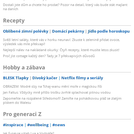
Dostali jste dům a chcete ho prodat? Pozor na detail, který vás bude stát majlant
na daních
Recepty
Oblíbené zimní polévky
Domácí pekárny
Jídlo podle horoskopu
Svěží letní saláty, které vás v horku neunaví: Zkuste k zelenině přidat ovoce,
výsledek vás mile překvapí!
Nejlepší nálev na nakládané okurky: Čtyři recepty, které musíte letos zkusit!
Proč jíst cottage každý den? Tady je 7 překvapivých důvodů
Hobby a zábava
BLESK Tlapky
Divoký kačer
Netflix filmy a seriály
OBRAZEM: Modré slzy na Tchaj-wanu mění moře v magickou říši
Jan Faltus: Vždycky mně přišlo trošku zvrhlé splachovat pitnou vodou
Zapomeňte na rozpálené Středomoří! Zamiřte na pohádkovou pláž se zlatým
pískem do Walesu
Pro generaci Z
#inspirace
#wellbeing
#news
Jak funguje vztah Lva a Vodnáře?