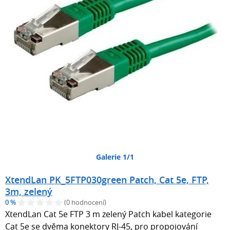
Galerie 1/1
XtendLan PK_5FTP030green Patch, Cat 5e, FTP,
3m, zelený
0 %
(0 hodnocení)
XtendLan Cat 5e FTP 3 m zelený Patch kabel kategorie
Cat 5e se dvěma konektory RJ-45, pro propojování