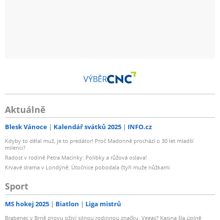
VÝBĚR
Aktuálně
Blesk Vánoce
Kalendář svátků 2025
INFO.cz
Kdyby to dělal muž, je to predátor! Proč Madonně prochází o 30 let mladší
milenci?
Radost v rodině Petra Macinky: Polibky a růžová oslava!
Krvavé drama v Londýně: Útočnice pobodala čtyři muže nůžkami
Sport
MS hokej 2025
Biatlon
Liga mistrů
Brabenec v Brně znovu oživí silnou rodinnou značku. Vegas? Kasina šla úplně