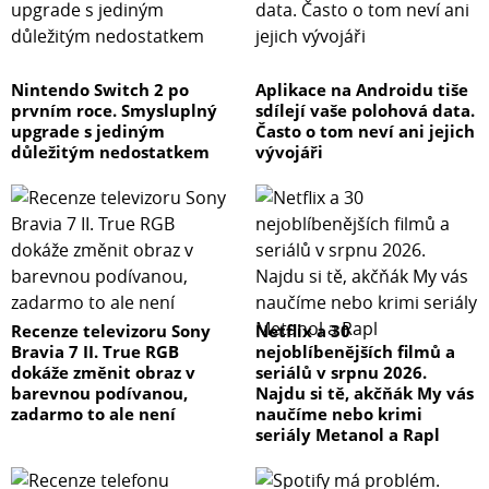
Nintendo Switch 2 po
Aplikace na Androidu tiše
prvním roce. Smysluplný
sdílejí vaše polohová data.
upgrade s jediným
Často o tom neví ani jejich
důležitým nedostatkem
vývojáři
Recenze televizoru Sony
Netflix a 30
Bravia 7 II. True RGB
nejoblíbenějších filmů a
dokáže změnit obraz v
seriálů v srpnu 2026.
barevnou podívanou,
Najdu si tě, akčňák My vás
zadarmo to ale není
naučíme nebo krimi
seriály Metanol a Rapl