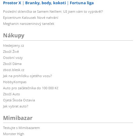
Prostor X
Branky, body, kokoti
Fortuna liga
Poslední sklenička se Samem Neillem: Už jsem vám to vyprávěl?
Epicentrum Kalousek Nové nahrání
Meghanin narozeninový taneček
Nákupy
hledejceny.cz
Zboží Živě
Osobní vozy
Zboží Dáma
zbozi.blesk.cz
Jak na prohlídku ojetého vozu?
HobbyKompas
Auto pro začátečníka do 100 000 Kč
Zboží Auto
Ojetá Škoda Octavia
Jak vybrat auto?
Mimibazar
Testujte s Mimibazarem
Monster High