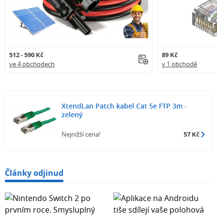
512 - 590 Kč
89 Kč
ve 4 obchodech
v 1 obchodě
XtendLan Patch kabel Cat 5e FTP 3m -
zelený
Nejnižší cena!
57 Kč
Články odjinud