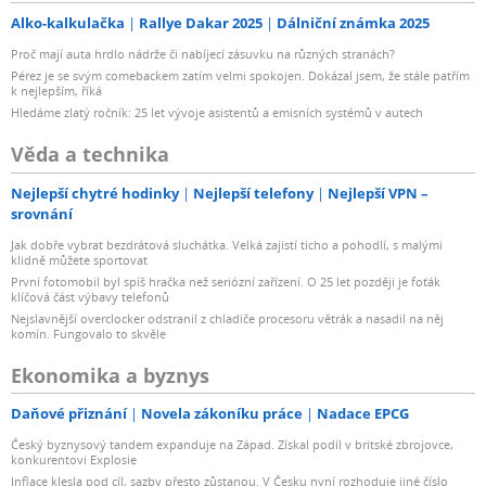
Alko-kalkulačka
Rallye Dakar 2025
Dálniční známka 2025
Proč mají auta hrdlo nádrže či nabíjecí zásuvku na různých stranách?
Pérez je se svým comebackem zatím velmi spokojen. Dokázal jsem, že stále patřím
k nejlepším, říká
Hledáme zlatý ročník: 25 let vývoje asistentů a emisních systémů v autech
Věda a technika
Nejlepší chytré hodinky
Nejlepší telefony
Nejlepší VPN –
srovnání
Jak dobře vybrat bezdrátová sluchátka. Velká zajistí ticho a pohodlí, s malými
klidně můžete sportovat
První fotomobil byl spíš hračka než seriózní zařízení. O 25 let později je foťák
klíčová část výbavy telefonů
Nejslavnější overclocker odstranil z chladiče procesoru větrák a nasadil na něj
komín. Fungovalo to skvěle
Ekonomika a byznys
Daňové přiznání
Novela zákoníku práce
Nadace EPCG
Český byznysový tandem expanduje na Západ. Získal podíl v britské zbrojovce,
konkurentovi Explosie
Inflace klesla pod cíl, sazby přesto zůstanou. V Česku nyní rozhoduje jiné číslo