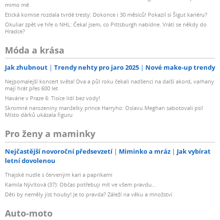
mimo mě
Etická komise rozdala tvrdé tresty: Dokonce i 30 měsíců! Pokazil si Šigut kariéru?
Okuliar zpět ve hře o NHL: Čekal jsem, co Pittsburgh nabídne. Vrátí se někdy do
Hradce?
Móda a krása
Jak zhubnout
Trendy nehty pro jaro 2025
Nové make-up trendy
Nejpomalejší koncert světa! Dva a půl roku čekali nadšenci na další akord, varhany
mají hrát přes 600 let
Havárie v Praze 6: Tisíce lidí bez vody!
Skromné narozeniny manželky prince Harryho: Oslavu Meghan sabotovali psi!
Místo dárků ukázala figuru
Pro ženy a maminky
Nejčastější novoroční předsevzetí
Miminko a mráz
Jak vybírat
letní dovolenou
Thajské nudle s červeným kari a paprikami
Kamila Nývltová (37): Občas potřebuji mít ve všem pravdu...
Děti by neměly jíst houby! Je to pravda? Záleží na věku a množství
Auto-moto