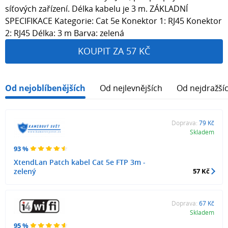
síťových zařízení. Délka kabelu je 3 m. ZÁKLADNÍ
SPECIFIKACE Kategorie: Cat 5e Konektor 1: RJ45 Konektor
2: RJ45 Délka: 3 m Barva: zelená
KOUPIT ZA 57 KČ
Od nejoblíbenějších
Od nejlevnějších
Od nejdražší
Doprava:
79 Kč
Skladem
93 %
XtendLan Patch kabel Cat 5e FTP 3m -
zelený
57 Kč
Doprava:
67 Kč
Skladem
95 %