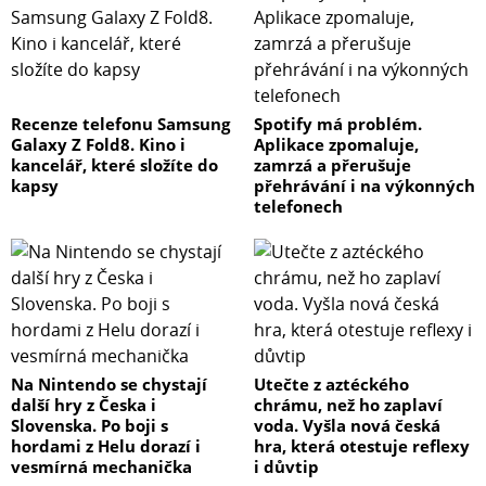
Recenze telefonu Samsung
Spotify má problém.
Galaxy Z Fold8. Kino i
Aplikace zpomaluje,
kancelář, které složíte do
zamrzá a přerušuje
kapsy
přehrávání i na výkonných
telefonech
Na Nintendo se chystají
Utečte z aztéckého
další hry z Česka i
chrámu, než ho zaplaví
Slovenska. Po boji s
voda. Vyšla nová česká
hordami z Helu dorazí i
hra, která otestuje reflexy
vesmírná mechanička
i důvtip