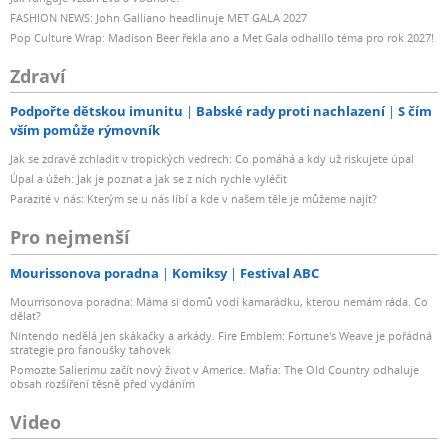
FASHION NEWS: John Galliano headlinuje MET GALA 2027
Pop Culture Wrap: Madison Beer řekla ano a Met Gala odhalilo téma pro rok 2027!
Zdraví
Podpořte dětskou imunitu
Babské rady proti nachlazení
S čím
vším pomůže rýmovník
Jak se zdravě zchladit v tropických vedrech: Co pomáhá a kdy už riskujete úpal
Úpal a úžeh: Jak je poznat a jak se z nich rychle vyléčit
Parazité v nás: Kterým se u nás líbí a kde v našem těle je můžeme najít?
Pro nejmenší
Mourissonova poradna
Komiksy
Festival ABC
Mourrisonova poradna: Máma si domů vodí kamarádku, kterou nemám ráda. Co
dělat?
Nintendo nedělá jen skákačky a arkády. Fire Emblem: Fortune's Weave je pořádná
strategie pro fanoušky tahovek
Pomozte Salierimu začít nový život v Americe. Mafia: The Old Country odhaluje
obsah rozšíření těsně před vydáním
Video