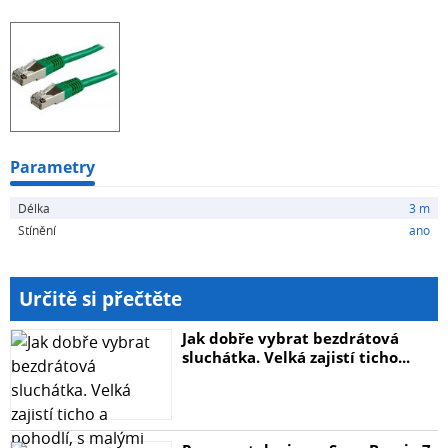
Délka: 3 m
Barva: zelená
Parametry
Délka
3 m
Stínění
ano
Určitě si přečtěte
Jak dobře vybrat bezdrátová
sluchátka. Velká zajistí ticho...