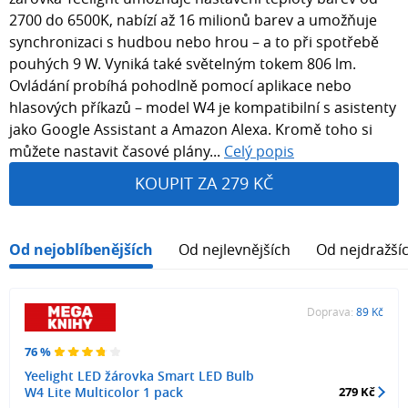
2700 do 6500K, nabízí až 16 milionů barev a umožňuje
synchronizaci s hudbou nebo hrou – a to při spotřebě
pouhých 9 W. Vyniká také světelným tokem 806 lm.
Ovládání probíhá pohodlně pomocí aplikace nebo
hlasových příkazů – model W4 je kompatibilní s asistenty
jako Google Assistant a Amazon Alexa. Kromě toho si
můžete nastavit časové plány...
Celý popis
KOUPIT ZA 279 KČ
Od nejoblíbenějších
Od nejlevnějších
Od nejdražší
Doprava:
89 Kč
76 %
Yeelight LED žárovka Smart LED Bulb
W4 Lite Multicolor 1 pack
279 Kč