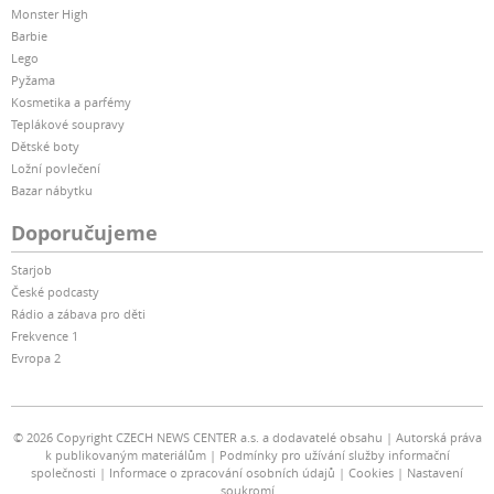
Monster High
Barbie
Lego
Pyžama
Kosmetika a parfémy
Teplákové soupravy
Dětské boty
Ložní povlečení
Bazar nábytku
Doporučujeme
Starjob
České podcasty
Rádio a zábava pro děti
Frekvence 1
Evropa 2
© 2026 Copyright CZECH NEWS CENTER a.s. a dodavatelé obsahu
Autorská práva
k publikovaným materiálům
Podmínky pro užívání služby informační
společnosti
Informace o zpracování osobních údajů
Cookies
Nastavení
soukromí