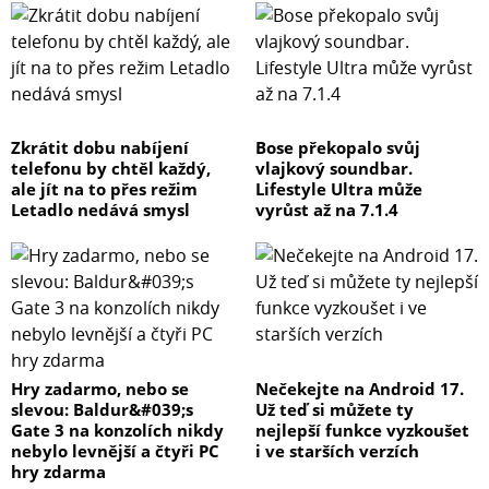
Zkrátit dobu nabíjení
Bose překopalo svůj
telefonu by chtěl každý,
vlajkový soundbar.
ale jít na to přes režim
Lifestyle Ultra může
Letadlo nedává smysl
vyrůst až na 7.1.4
Hry zadarmo, nebo se
Nečekejte na Android 17.
slevou: Baldur&#039;s
Už teď si můžete ty
Gate 3 na konzolích nikdy
nejlepší funkce vyzkoušet
nebylo levnější a čtyři PC
i ve starších verzích
hry zdarma