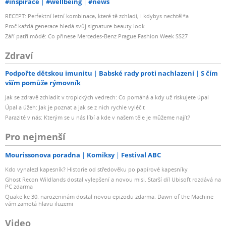
#inspirace
#wellbeing
#news
RECEPT: Perfektní letní kombinace, které tě zchladí, i kdybys nechtěl*a
Proč každá generace hledá svůj signature beauty look
Září patří módě: Co přinese Mercedes-Benz Prague Fashion Week SS27
Zdraví
Podpořte dětskou imunitu
Babské rady proti nachlazení
S čím
vším pomůže rýmovník
Jak se zdravě zchladit v tropických vedrech: Co pomáhá a kdy už riskujete úpal
Úpal a úžeh: Jak je poznat a jak se z nich rychle vyléčit
Parazité v nás: Kterým se u nás líbí a kde v našem těle je můžeme najít?
Pro nejmenší
Mourissonova poradna
Komiksy
Festival ABC
Kdo vynalezl kapesník? Historie od středověku po papírové kapesníky
Ghost Recon Wildlands dostal vylepšení a novou misi. Starší díl Ubisoft rozdává na
PC zdarma
Quake ke 30. narozeninám dostal novou epizodu zdarma. Dawn of the Machine
vám zamotá hlavu iluzemi
Video