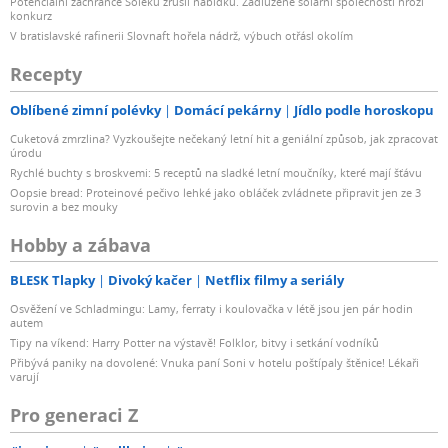
Potenciální zachránce Soleku zrušil nabídku. Zadlužené solární společnosti hrozí
konkurz
V bratislavské rafinerii Slovnaft hořela nádrž, výbuch otřásl okolím
Recepty
Oblíbené zimní polévky
Domácí pekárny
Jídlo podle horoskopu
Cuketová zmrzlina? Vyzkoušejte nečekaný letní hit a geniální způsob, jak zpracovat
úrodu
Rychlé buchty s broskvemi: 5 receptů na sladké letní moučníky, které mají šťávu
Oopsie bread: Proteinové pečivo lehké jako obláček zvládnete připravit jen ze 3
surovin a bez mouky
Hobby a zábava
BLESK Tlapky
Divoký kačer
Netflix filmy a seriály
Osvěžení ve Schladmingu: Lamy, ferraty i koulovačka v létě jsou jen pár hodin
autem
Tipy na víkend: Harry Potter na výstavě! Folklor, bitvy i setkání vodníků
Přibývá paniky na dovolené: Vnuka paní Soni v hotelu poštípaly štěnice! Lékaři
varují
Pro generaci Z