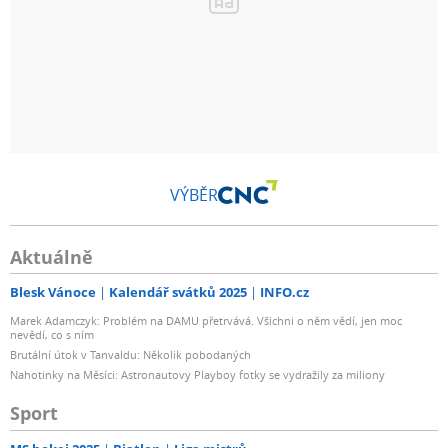
VÝBĚR
Aktuálně
Blesk Vánoce
Kalendář svátků 2025
INFO.cz
Marek Adamczyk: Problém na DAMU přetrvává. Všichni o něm vědí, jen moc
nevědí, co s ním
Brutální útok v Tanvaldu: Několik pobodaných
Nahotinky na Měsíci: Astronautovy Playboy fotky se vydražily za miliony
Sport