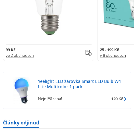
Podporovaná připojení
BLE + Wi-Fi
Provozní teplota
od -10 °C do 40 °C
Rozměry
99 Kč
25 - 199 Kč
60 × 60 × 110 mm
ve 2 obchodech
v 8 obchodech
Počet kusů v balení
1
Yeelight LED žárovka Smart LED Bulb W4
Lite Multicolor 1 pack
Nejnižší cena!
120 Kč
Články odjinud