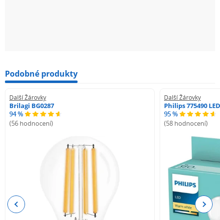
Model
YLQPD-0011
Typ žárovky
Barevná
Podobné produkty
Jmenovitý výkon
Další Žárovky
Další Žárovky
9 W
Brilagi BG0287
Philips 775490 LE
94 %
95 %
Typ závitu
(56 hodnocení)
(58 hodnocení)
E27
Světelný tok
806 lm
Barevná teplota
Previous
Next
2700–6500K