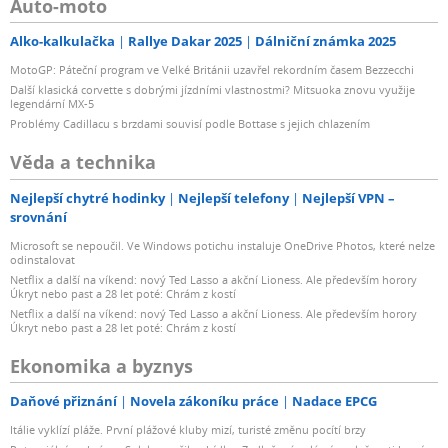
Auto-moto
Alko-kalkulačka
Rallye Dakar 2025
Dálniční známka 2025
MotoGP: Páteční program ve Velké Británii uzavřel rekordním časem Bezzecchi
Další klasická corvette s dobrými jízdními vlastnostmi? Mitsuoka znovu využije
legendární MX-5
Problémy Cadillacu s brzdami souvisí podle Bottase s jejich chlazením
Věda a technika
Nejlepší chytré hodinky
Nejlepší telefony
Nejlepší VPN –
srovnání
Microsoft se nepoučil. Ve Windows potichu instaluje OneDrive Photos, které nelze
odinstalovat
Netflix a další na víkend: nový Ted Lasso a akční Lioness. Ale především horory
Úkryt nebo past a 28 let poté: Chrám z kostí
Netflix a další na víkend: nový Ted Lasso a akční Lioness. Ale především horory
Úkryt nebo past a 28 let poté: Chrám z kostí
Ekonomika a byznys
Daňové přiznání
Novela zákoníku práce
Nadace EPCG
Itálie vyklízí pláže. První plážové kluby mizí, turisté změnu pocítí brzy