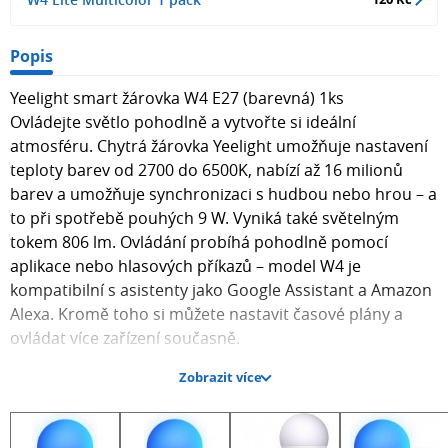
Popis
Yeelight smart žárovka W4 E27 (barevná) 1ks
Ovládejte světlo pohodlně a vytvořte si ideální
atmosféru. Chytrá žárovka Yeelight umožňuje nastavení
teploty barev od 2700 do 6500K, nabízí až 16 milionů
barev a umožňuje synchronizaci s hudbou nebo hrou – a
to při spotřebě pouhých 9 W. Vyniká také světelným
tokem 806 lm. Ovládání probíhá pohodlně pomocí
aplikace nebo hlasových příkazů – model W4 je
kompatibilní s asistenty jako Google Assistant a Amazon
Alexa. Kromě toho si můžete nastavit časové plány a
ovládat více zařízení současně.
Zobrazit více
Vneste barvy do svého života
Zapomeňte na omezení a využijte širokou nabídku
možností, které model W4 nabízí. K dispozici máte až 16