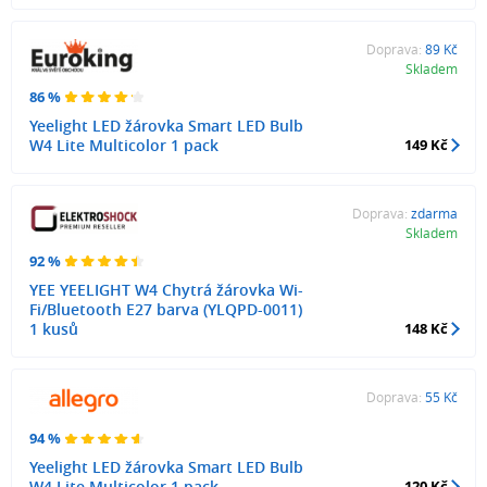
Doprava:
89 Kč
Skladem
86 %
Yeelight LED žárovka Smart LED Bulb
W4 Lite Multicolor 1 pack
149 Kč
Doprava:
zdarma
Skladem
92 %
YEE YEELIGHT W4 Chytrá žárovka Wi-
Fi/Bluetooth E27 barva (YLQPD-0011)
1 kusů
148 Kč
Doprava:
55 Kč
94 %
Yeelight LED žárovka Smart LED Bulb
W4 Lite Multicolor 1 pack
120 Kč