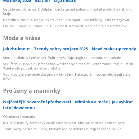
MS hokej 2025
Biatlon
Liga mistrů
Ostuda pro Dynamo. Odhlášení béčka za půl milionu, majitelka odmítla nabídku
kraje
Haraslín si zaslouží odejít. Výhra je to i pro Spartu, ale měla by ještě zareagovat
ONLINE: Slavia B - Třinec 3:2. Dukla hostí Kroměříž, Karviná hraje v Prostějově
Móda a krása
Jak zhubnout
Trendy nehty pro jaro 2025
Nové make-up trendy
Smrt na silnici v Letňanech: Policie vyšetřuje tragickou nehodu motorkáře
Sex, fetiš, BDSM, ale i přednášky, workshopy a market. Organizátor Prague Fetish
Weekendu popsal, jak akce probíhá
Vodní zdroje a zemědělská půda v ohrožení: Katastrofální sucha přicházejí stále
dříve
Pro ženy a maminky
Nejčastější novoroční předsevzetí
Miminko a mráz
Jak vybírat
letní dovolenou
Okurková limonáda
RECEPT: Kynutý švestkový koláč s drobenkou. Klasika, se kterou zabodujete
Tohle nikdy neříkejte! Slova, kterými rodiče dětem ubližují ze všeho nejvíc