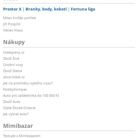
Prostor X
Branky, body, kokoti
Fortuna liga
Milan Knížák pohřeb
Jiří Pospíšil
Václav Klaus
Nákupy
hledejceny.cz
Zboží Živě
Osobní vozy
Zboží Dáma
zbozi.blesk.cz
Jak na prohlídku ojetého vozu?
HobbyKompas
Auto pro začátečníka do 100 000 Kč
Zboží Auto
Ojetá Škoda Octavia
Jak vybrat auto?
Mimibazar
Testujte s Mimibazarem