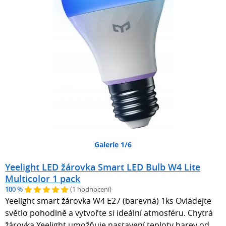
Galerie 1/6
Yeelight LED žárovka Smart LED Bulb W4 Lite
Multicolor 1 pack
100 %
(1 hodnocení)
Yeelight smart žárovka W4 E27 (barevná) 1ks Ovládejte
světlo pohodlně a vytvořte si ideální atmosféru. Chytrá
žárovka Yeelight umožňuje nastavení teploty barev od