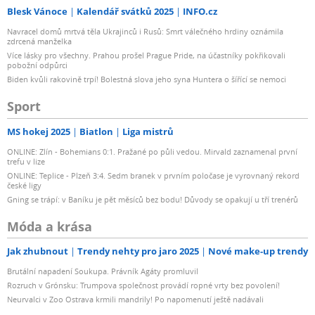
Blesk Vánoce
Kalendář svátků 2025
INFO.cz
Navracel domů mrtvá těla Ukrajinců i Rusů: Smrt válečného hrdiny oznámila
zdrcená manželka
Více lásky pro všechny. Prahou prošel Prague Pride, na účastníky pokřikovali
pobožní odpůrci
Biden kvůli rakovině trpí! Bolestná slova jeho syna Huntera o šířící se nemoci
Sport
MS hokej 2025
Biatlon
Liga mistrů
ONLINE: Zlín - Bohemians 0:1. Pražané po půli vedou. Mirvald zaznamenal první
trefu v lize
ONLINE: Teplice - Plzeň 3:4. Sedm branek v prvním poločase je vyrovnaný rekord
české ligy
Gning se trápí: v Baníku je pět měsíců bez bodu! Důvody se opakují u tří trenérů
Móda a krása
Jak zhubnout
Trendy nehty pro jaro 2025
Nové make-up trendy
Brutální napadení Soukupa. Právník Agáty promluvil
Rozruch v Grónsku: Trumpova společnost provádí ropné vrty bez povolení!
Neurvalci v Zoo Ostrava krmili mandrily! Po napomenutí ještě nadávali