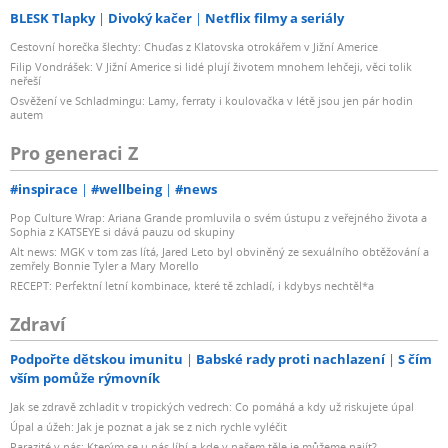
BLESK Tlapky
Divoký kačer
Netflix filmy a seriály
Cestovní horečka šlechty: Chuďas z Klatovska otrokářem v Jižní Americe
Filip Vondrášek: V Jižní Americe si lidé plují životem mnohem lehčeji, věci tolik
neřeší
Osvěžení ve Schladmingu: Lamy, ferraty i koulovačka v létě jsou jen pár hodin
autem
Pro generaci Z
#inspirace
#wellbeing
#news
Pop Culture Wrap: Ariana Grande promluvila o svém ústupu z veřejného života a
Sophia z KATSEYE si dává pauzu od skupiny
Alt news: MGK v tom zas lítá, Jared Leto byl obviněný ze sexuálního obtěžování a
zemřely Bonnie Tyler a Mary Morello
RECEPT: Perfektní letní kombinace, které tě zchladí, i kdybys nechtěl*a
Zdraví
Podpořte dětskou imunitu
Babské rady proti nachlazení
S čím
vším pomůže rýmovník
Jak se zdravě zchladit v tropických vedrech: Co pomáhá a kdy už riskujete úpal
Úpal a úžeh: Jak je poznat a jak se z nich rychle vyléčit
Parazité v nás: Kterým se u nás líbí a kde v našem těle je můžeme najít?