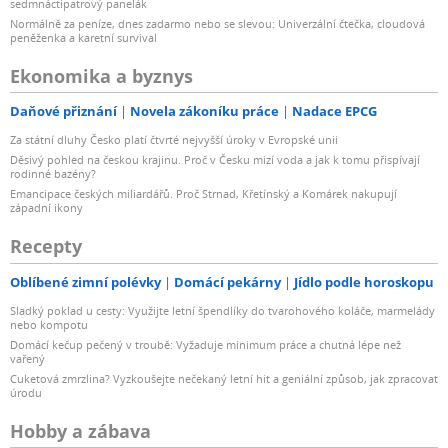
sedmnáctipatrový panelák
Normálně za peníze, dnes zadarmo nebo se slevou: Univerzální čtečka, cloudová
peněženka a karetní survival
Ekonomika a byznys
Daňové přiznání
Novela zákoníku práce
Nadace EPCG
Za státní dluhy Česko platí čtvrté nejvyšší úroky v Evropské unii
Děsivý pohled na českou krajinu. Proč v Česku mizí voda a jak k tomu přispívají
rodinné bazény?
Emancipace českých miliardářů. Proč Strnad, Křetínský a Komárek nakupují
západní ikony
Recepty
Oblíbené zimní polévky
Domácí pekárny
Jídlo podle horoskopu
Sladký poklad u cesty: Využijte letní špendlíky do tvarohového koláče, marmelády
nebo kompotu
Domácí kečup pečený v troubě: Vyžaduje minimum práce a chutná lépe než
vařený
Cuketová zmrzlina? Vyzkoušejte nečekaný letní hit a geniální způsob, jak zpracovat
úrodu
Hobby a zábava