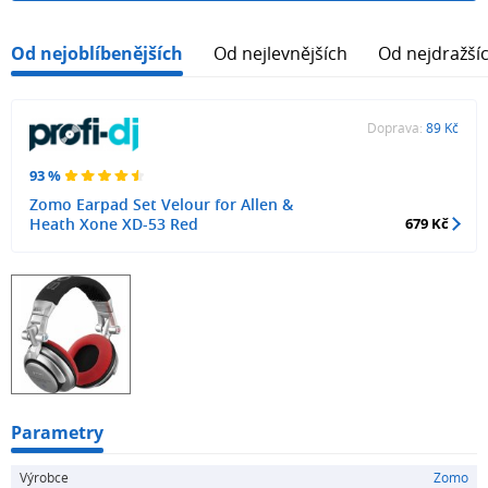
Od nejoblíbenějších
Od nejlevnějších
Od nejdražší
Doprava:
89 Kč
93 %
Zomo Earpad Set Velour for Allen &
Heath Xone XD-53 Red
679 Kč
Parametry
Výrobce
Zomo