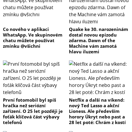
Co nového v aplikaci
Quake ke 30. narozeninám
WhatsApp. Ve skupinovém
dostal novou epizodu
chatu můžete používat
zdarma. Dawn of the
zmínku @všichni
Machine vám zamotá
hlavu iluzemi
První fotomobil byl spíš
Netflix a další na víkend:
hračka než seriózní
nový Ted Lasso a akční
zařízení. O 25 let později je
Lioness. Ale především
foťák klíčová část výbavy
horory Úkryt nebo past a
telefonů
28 let poté: Chrám z kostí