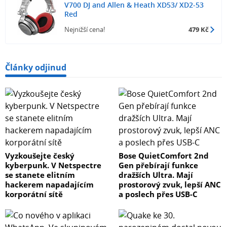
V700 DJ and Allen & Heath XD53/ XD2-53
Red
Nejnižší cena!
479 Kč
Články odjinud
Vyzkoušejte český
Bose QuietComfort 2nd
kyberpunk. V Netspectre
Gen přebírají funkce
se stanete elitním
dražších Ultra. Mají
hackerem napadajícím
prostorový zvuk, lepší ANC
korporátní sítě
a poslech přes USB-C