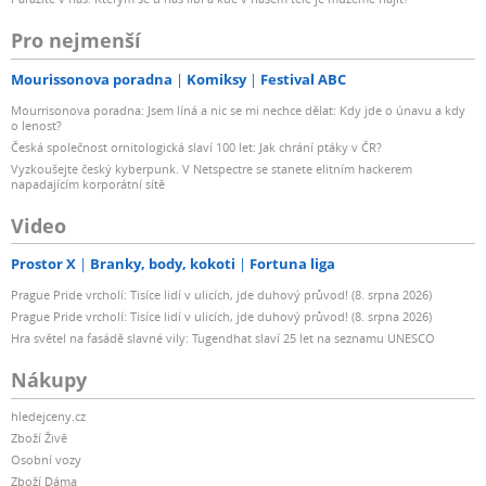
Pro nejmenší
Mourissonova poradna
Komiksy
Festival ABC
Mourrisonova poradna: Jsem líná a nic se mi nechce dělat: Kdy jde o únavu a kdy
o lenost?
Česká společnost ornitologická slaví 100 let: Jak chrání ptáky v ČR?
Vyzkoušejte český kyberpunk. V Netspectre se stanete elitním hackerem
napadajícím korporátní sítě
Video
Prostor X
Branky, body, kokoti
Fortuna liga
Prague Pride vrcholí: Tisíce lidí v ulicích, jde duhový průvod! (8. srpna 2026)
Prague Pride vrcholí: Tisíce lidí v ulicích, jde duhový průvod! (8. srpna 2026)
Hra světel na fasádě slavné vily: Tugendhat slaví 25 let na seznamu UNESCO
Nákupy
hledejceny.cz
Zboží Živě
Osobní vozy
Zboží Dáma