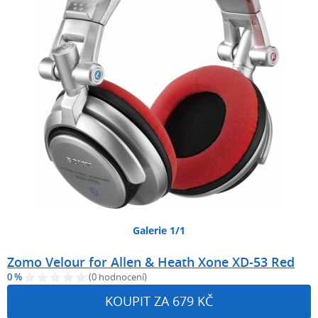
Galerie 1/1
Zomo Velour for Allen & Heath Xone XD-53 Red
0 %
(0 hodnocení)
KOUPIT ZA 679 KČ