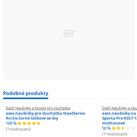
Podobné produkty
Další Náušníky a špunty pro sluchátka
Další Náušníky a špu
eses náušníky pro sluchátka SteelSeries
eses náušníky na
Arctis černé látkové se švy
Sporta Pro KSC7 1
molitanové
100 %
50 %
(1 hodnocení)
(1 hodnocení)