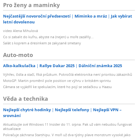
Pro ženy a maminky
Nejčastější novoroční předsevzetí
Miminko a mráz
Jak vybírat
letní dovolenou
video Alena Mihulová
Co si zabalit do kufru, abyste na (nejen) u moře zazářily...
Salát s koprem a dresinkem ze zakysané smetany
Auto-moto
Alko-kalkulačka
Rallye Dakar 2025
Dálniční známka 2025
Výhřev, čidla a stačí, říká průzkum. Pokročilá elektronika není prioritou zákazníků
MotoGP: Martin proměnil pole position ve výhru v britském sprintu
Câmara se vyjádřil ke spekulacím, které ho pojí se sedačkou u Haasu
Věda a technika
Nejlepší chytré hodinky
Nejlepší telefony
Nejlepší VPN –
srovnání
Aktualizujte své Windows 11 Insider do 11. srpna. Pak už vám nebudou fungovat
aktualizace
Pokračuje záchrana Starshipu. V moři už dva týdny plave monstrum vysoké jako