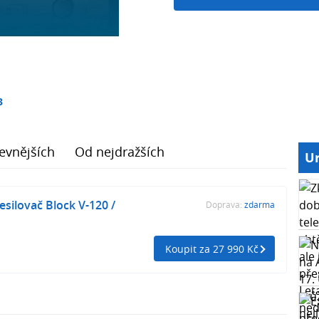
3
evnějších
Od nejdražších
Ur
esilovač Block V-120 /
Doprava:
zdarma
Koupit za 27 990 Kč