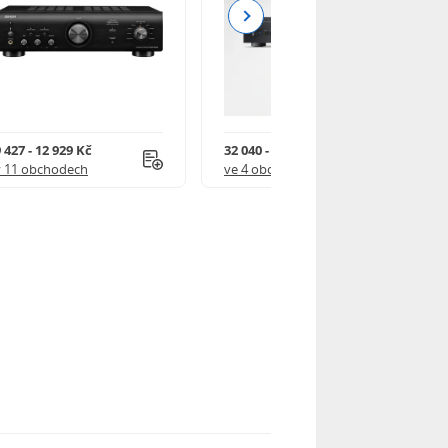
Next
 427 - 12 929 Kč
32 040 - 114 990 Kč
v 11 obchodech
ve 4 obchodech