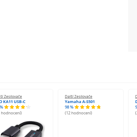
ší Zesilovače
Další Zesilovače
D
iO KA11 USB-C
Yamaha A-S501
 %
98 %
1 hodnocení)
(12 hodnocení)