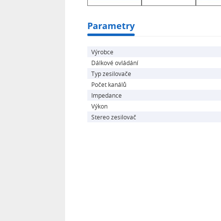
Analogové vstupy: 4x Stereo 300 m
Phono vstup: 1x MM 5 mV nebo MC 
Parametry
Výstupy: Reproduktory A / B přepín
Harmonické zkreslení:
Výrobce
Dálkové ovládání
Typ zesilovače
Počet kanálů
Impedance
Výkon
Stereo zesilovač