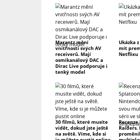
Marantz mění
Ukázka z
vnitřnosti svých AV
mít prem
receiverů. Mají
Netflixu
osmikanálový DAC a
Dirac Live podporuje i
tenký model
30 filmů, které musíte
Recenze 
vidět, dokud jste ještě
Raiders.
na světě. Víme, kde si
proměnil
je můžete pustit online
multipla