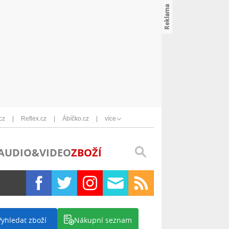
cz
Reflex.cz
Ábíčko.cz
více
AUDIO&VIDEO
ZBOŽÍ
Vyhledat zboží
Nákupní seznam