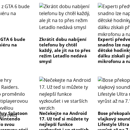
 GTA 6 bude
Zkrátit dobu nabíjení
Experti předve
iéru na
telefonu by chtěl
snadno lze na
každý, ale jít na to přes
dětské hodink
režim Letadlo nedává
dálku získali p
smysl
mikrofonu a n
hry Splatoon
Nečekejte na Android
Bose překopal
 Nintendo
17. Už teď si můžete ty
vlajkový soun
o svou
nejlepší funkce
Lifestyle Ultr
yerovou sérii
vyzkoušet i ve starších
vyrůst až na 7.