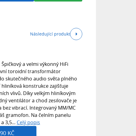
Následující produkt
 Špičkový a velmi výkonný HiFi
ivní toroidní transformátor
do skutečného audio světa plného
 hliníková konstrukce zajišťuje
ích vlivů. Díky velkým hliníkovým
ný ventilátor a chod zesilovače je
a bez vibrací. Integrovaný MM/MC
áš gramofon. Na čelním panelu
a 3,5...
Celý popis
90 KČ