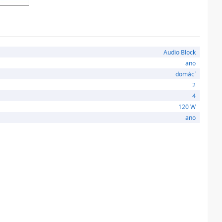
V
0,2 mV přepínatelný
atelné
Audio Block
ano
domácí
2
4
120 W
ano