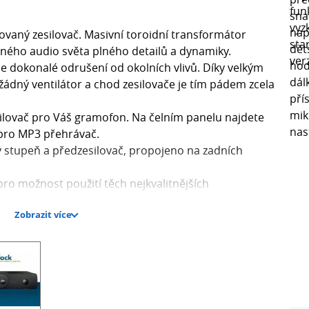
rovaný zesilovač. Masivní toroidní transformátor
ného audio světa plného detailů a dynamiky.
je dokonalé odrušení od okolních vlivů. Díky velkým
ádný ventilátor a chod zesilovače je tím pádem zcela
ovač pro Váš gramofon. Na čelním panelu najdete
 pro MP3 přehrávač.
 stupeň a předzesilovač, propojeno na zadních
ro možnost použití těch nejkvalitnějších
Zobrazit více
přemostěné