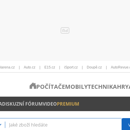
Iarena.cz
Auto.cz
E15.cz
iSport.cz
Doupě.cz
AutoRevue.
POČÍTAČE
MOBILY
TECHNIKA
HRY
A
DISKUZNÍ FÓRUM
VIDEO
PREMIUM