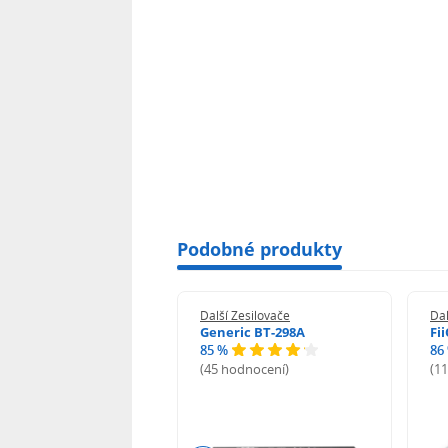
Podobné produkty
 Zesilovače
Další Zesilovače
Dal
at MC 400
Generic BT-298A
Fi
%
85 %
86
odnocení)
(45 hodnocení)
(1