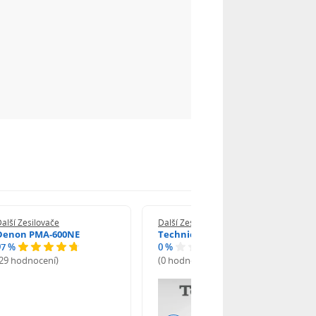
alší Zesilovače
Další Zesilovače
Denon PMA-600NE
Technics SU-GX70
97 %
0 %
(29 hodnocení)
(0 hodnocení)