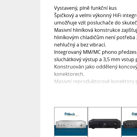
Vystavený, plně funkční kus
Špičkový a velmi výkonný HiFi integ
umožňuje vzít posluchače do skuteč
Masivní hliníková konstrukce zajišťu
hliníkovým chladičům není potřeba ž
nehlučný a bez vibrací.
Integrovaný MM/MC phono předzesil
sluchátkový výstup a 3,5 mm vstup
Konstruován jako oddělený koncový
konektorech.
Masivní reproduktorové konektory p
reproduktorových kabelů.
V ceně systémové dálkové ovládání.
Technické parametry:
Výkon (RMS @ 4 Ohm): 2x 120 Watt
Výkon (RMS @ 8 Ohm): 2x 100 Watt
Dělelný Před / Koncový zesilovač, 