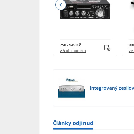
Previous
3 - 29 488 Kč
750 - 949 Kč
99
 obchodech
v 5 obchodech
ve
Integrovaný zesilov
Články odjinud