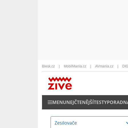
Blesk.cz
MobilMania.cz
AVmania.cz
DIG
MENU
NEJČTENĚJŠÍ
TESTY
PORADN
Zesilovače