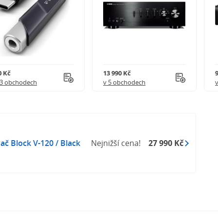
0 Kč
13 990 Kč
9
 3 obchodech
v 5 obchodech
ač Block V-120 / Black
Nejnižší cena!
27 990 Kč