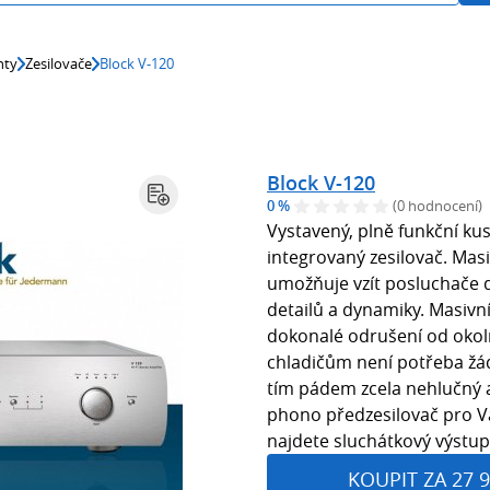
nty
Zesilovače
Block V-120
Block V-120
0 %
(0 hodnocení)
Vystavený, plně funkční kus
integrovaný zesilovač. Mas
umožňuje vzít posluchače 
detailů a dynamiky. Masivní
dokonalé odrušení od okoln
chladičům není potřeba žád
tím pádem zcela nehlučný 
phono předzesilovač pro V
najdete sluchátkový výstup 
KOUPIT ZA 27 9