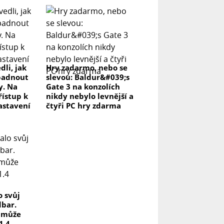
dli, jak
Hry zadarmo, nebo se
padnout
slevou: Baldur&#039;s
y. Na
Gate 3 na konzolích
řístup k
nikdy nebylo levnější a
astavení
čtyři PC hry zdarma
o svůj
dbar.
a může
1.4