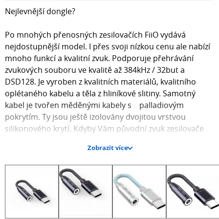
Nejlevnější dongle?
Po mnohých přenosných zesilovačích FiiO vydává
nejdostupnější model. I přes svoji nízkou cenu ale nabízí
mnoho funkcí a kvalitní zvuk. Podporuje přehrávání
zvukových souboru ve kvalitě až 384kHz / 32but a
DSD128. Je vyroben z kvalitních materiálů, kvalitního
oplétaného kabelu a těla z hliníkové slitiny. Samotný
kabel je tvořen měděnými kabely s palladiovým
pokrytím. Ty jsou ještě izolovány dvojitou vrstvou
silikonového krytí. Kdyby Vám původní zvuk zesilovače
nevyhovoval, nabízí JA11 personalizovaný ekvalizér, který
Zobrazit více
upravuje DSP v zesilovači, takže i po úpravě frekvenční
odezvy je zvuk stále čistý a přesný. Vedle audio výstupu
nabízí JA11 ještě kvalitní mikrofon a tlačítka na ovládání
přehrávání. Zesilovač byl dokonce oceněn Hi-Res audio
certifikací. Jedná se o skvělý vstup do kvalitního audia.