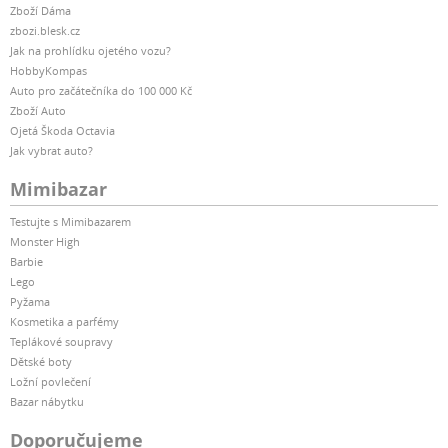
Zboží Dáma
zbozi.blesk.cz
Jak na prohlídku ojetého vozu?
HobbyKompas
Auto pro začátečníka do 100 000 Kč
Zboží Auto
Ojetá Škoda Octavia
Jak vybrat auto?
Mimibazar
Testujte s Mimibazarem
Monster High
Barbie
Lego
Pyžama
Kosmetika a parfémy
Teplákové soupravy
Dětské boty
Ložní povlečení
Bazar nábytku
Doporučujeme