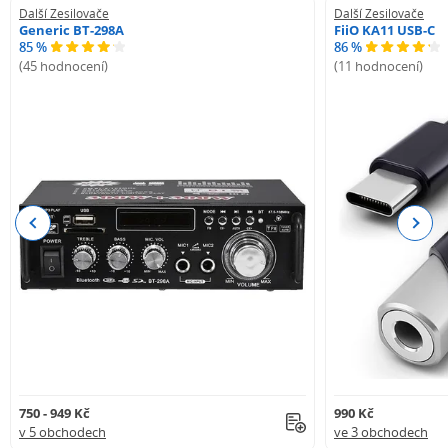
Další Zesilovače
Další Zesilovače
Generic BT-298A
FiiO KA11 USB-C
85 %
86 %
(45 hodnocení)
(11 hodnocení)
Previous
Next
750 - 949 Kč
990 Kč
v 5 obchodech
ve 3 obchodech