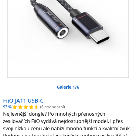
Galerie 1/6
FiiO JA11 USB-C
93 %
(6 hodnocení)
Nejlevnější dongle? Po mnohých přenosných
zesilovačích FiiO vydává nejdostupnější model. I přes
svoji nízkou cenu ale nabízí mnoho funkcí a kvalitní zvuk.
Podporuje přehrávání zvukových souboru ve kvalitě až