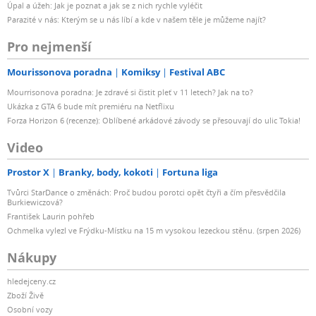
Úpal a úžeh: Jak je poznat a jak se z nich rychle vyléčit
Parazité v nás: Kterým se u nás líbí a kde v našem těle je můžeme najít?
Pro nejmenší
Mourissonova poradna
Komiksy
Festival ABC
Mourrisonova poradna: Je zdravé si čistit pleť v 11 letech? Jak na to?
Ukázka z GTA 6 bude mít premiéru na Netflixu
Forza Horizon 6 (recenze): Oblíbené arkádové závody se přesouvají do ulic Tokia!
Video
Prostor X
Branky, body, kokoti
Fortuna liga
Tvůrci StarDance o změnách: Proč budou porotci opět čtyři a čím přesvědčila
Burkiewiczová?
František Laurin pohřeb
Ochmelka vylezl ve Frýdku-Místku na 15 m vysokou lezeckou stěnu. (srpen 2026)
Nákupy
hledejceny.cz
Zboží Živě
Osobní vozy