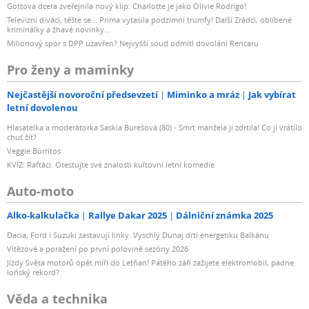
Gottova dcera zveřejnila nový klip: Charlotte je jako Olivie Rodrigo!
Televizní diváci, těšte se... Prima vytasila podzimní trumfy! Další Zrádci, oblíbené
kriminálky a žhavé novinky...
Milionový spor s DPP uzavřen? Nejvyšší soud odmítl dovolání Rencaru
Pro ženy a maminky
Nejčastější novoroční předsevzetí
Miminko a mráz
Jak vybírat
letní dovolenou
Hlasatelka a moderátorka Saskia Burešová (80) - Smrt manžela ji zdrtila! Co jí vrátilo
chuť žít?
Veggie Burritos
KVÍZ: Rafťáci. Otestujte své znalosti kultovní letní komedie
Auto-moto
Alko-kalkulačka
Rallye Dakar 2025
Dálniční známka 2025
Dacia, Ford i Suzuki zastavují linky. Vyschlý Dunaj drtí energetiku Balkánu
Vítězové a poražení po první polovině sezóny 2026
Jízdy Světa motorů opět míří do Letňan! Pátého září zažijete elektromobil, padne
loňský rekord?
Věda a technika