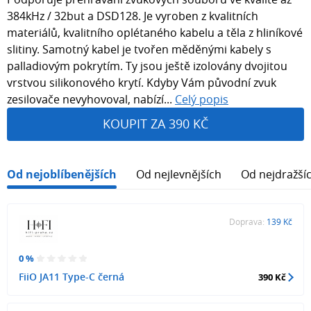
384kHz / 32but a DSD128. Je vyroben z kvalitních
materiálů, kvalitního oplétaného kabelu a těla z hliníkové
slitiny. Samotný kabel je tvořen měděnými kabely s
palladiovým pokrytím. Ty jsou ještě izolovány dvojitou
vrstvou silikonového krytí. Kdyby Vám původní zvuk
zesilovače nevyhovoval, nabízí...
Celý popis
KOUPIT ZA 390 KČ
Od nejoblíbenějších
Od nejlevnějších
Od nejdražší
Doprava:
139 Kč
0 %
FiiO JA11 Type-C černá
390 Kč