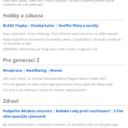
Svěží letní saláty, které vás v horku neunaví: Zkuste k zelenině přidat ovoce,
výsledek vás mile překvapí!
Hobby a zábava
BLESK Tlapky
Divoký kačer
Netflix filmy a seriály
Sraz v šest ráno. Vrchol festivalu Tóny Dolomit zazní za úsvitu ve 3000 metrech
Nízkorozpočtová dovolená? Chorvatsko jedno z nejdražších v Evropě! Levněji je i
ve Švýcarsku a Itálii
OBRAZEM: Modré slzy na Tchaj-wanu mění moře v magickou říši
Pro generaci Z
#inspirace
#wellbeing
#news
Září patří módě: Co přinese Mercedes-Benz Prague Fashion Week SS27
F*ck the glasses: AI Meta brýle mají zjednodušit život, zatím ale dělají opak
Víš, proč ti po mléčných výrobcích možná nebývá dobře?
Zdraví
Podpořte dětskou imunitu
Babské rady proti nachlazení
S čím
vším pomůže rýmovník
Jak se zdravě zchladit v tropických vedrech: Co pomáhá a kdy už riskujete úpal