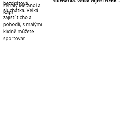
sluchátka. Velká zajistí ticho...
Frekvenční rozsah: 20Hz-20kHz
PEQ: ano