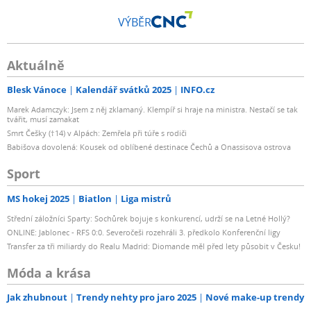
VÝBĚR
Aktuálně
Blesk Vánoce
Kalendář svátků 2025
INFO.cz
Marek Adamczyk: Jsem z něj zklamaný. Klempíř si hraje na ministra. Nestačí se tak
tvářit, musí zamakat
Smrt Češky (†14) v Alpách: Zemřela při túře s rodiči
Babišova dovolená: Kousek od oblíbené destinace Čechů a Onassisova ostrova
Sport
MS hokej 2025
Biatlon
Liga mistrů
Střední záložníci Sparty: Sochůrek bojuje s konkurencí, udrží se na Letné Hollý?
ONLINE: Jablonec - RFS 0:0. Severočeši rozehráli 3. předkolo Konferenční ligy
Transfer za tři miliardy do Realu Madrid: Diomande měl před lety působit v Česku!
Móda a krása
Jak zhubnout
Trendy nehty pro jaro 2025
Nové make-up trendy