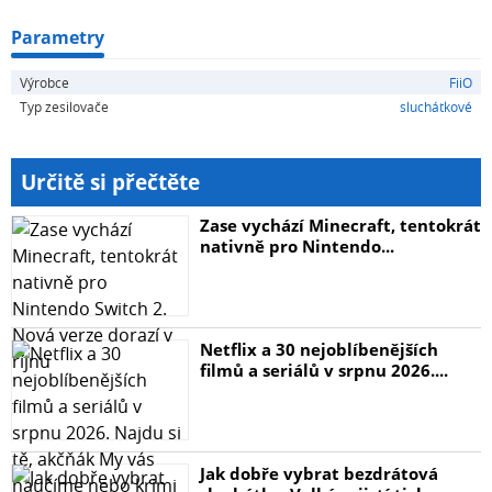
Parametry
Specifikace:
Výrobce
FiiO
Typ zesilovače
sluchátkové
Konektor: Type-C
Audio výstup: 3,5 mm výstup
Určitě si přečtěte
Hmotnost: 5g
Zase vychází Minecraft, tentokrát
nativně pro Nintendo...
Rozměry: 95 x 8 mm
Spotřeba: 25mA
Netflix a 30 nejoblíbenějších
filmů a seriálů v srpnu 2026....
Výstupní výkon: 30mW + 30mW (32ohm)
Maximální kvalita přehrávání: 384kHz/32bit, DSD128
Jak dobře vybrat bezdrátová
THD+N: 115dB