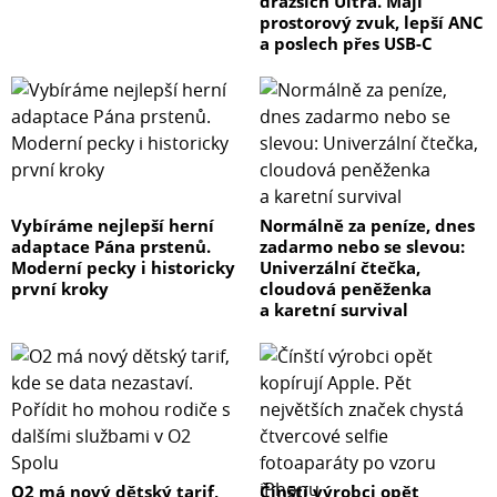
dražších Ultra. Mají
zesilovač a ovladače tónu, hlasitosti a vyvážení, čímž
prostorový zvuk, lepší ANC
dojde k naprosté eliminaci rizika degradace signálu
a poslech přes USB-C
a nejčistší možné kvalitě zvuku.
Kontinuální kontrola proměnlivé fyziologické regulace
hlasitosti (Loudness)
Zesilovače A-S801/A-S701/S501/S301 rovněž obsahují na
předním panelu samostatný regulátor hlasitosti s
Vybíráme nejlepší herní
Normálně za peníze, dnes
plynulou fyzilologickou korekcí, kterým je možné
adaptace Pána prstenů.
zadarmo nebo se slevou:
Moderní pecky i historicky
Univerzální čtečka,
prostřednictvím elektronických obvodů nastavit
první kroky
cloudová peněženka
hlasitost
a karetní survival
s frekvenční korekcí kompenzující přirozené snížení
citlivosti lidského ucha na vysoké a nízké frekvence
při nízké hlasitosti. Tato regulace je oddělena od
základního řízení hlasitosti a poskytuje plný zvukový
rozsah při každé úrovni hlasitosti.
Digitální audio vstupy pro televizor anebo Blu-ray
O2 má nový dětský tarif,
Čínští výrobci opět