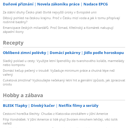
Daňové přiznání
Novela zákoníku práce
Nadace EPCG
automaticky jej přepne do pohotovostního režimu. Takže
i
Za státní dluhy Česko platí čtvrté nejvyšší úroky v Evropské unii
Děsivý pohled na českou krajinu. Proč v Česku mizí voda a jak k tomu přispívají
v případě, že zesilovač zapomenete vypnout, bude
rodinné bazény?
spotřeba energie snížena na minimum.
Emancipace českých miliardářů. Proč Strnad, Křetínský a Komárek nakupují
západní ikony
Dálkový ovladač s čistým a jednoduchým designem
Recepty
Oblíbené zimní polévky
Domácí pekárny
Jídlo podle horoskopu
Čistý a jednoduchý design dálkového ovladače poskytuje
snadno pochopitelné ovládání jednou rukou. Díky
Sladký poklad u cesty: Využijte letní špendlíky do tvarohového koláče, marmelády
nebo kompotu
němu je snadné nastavit hlasitost přehrávaných skladeb
Domácí kečup pečený v troubě: Vyžaduje minimum práce a chutná lépe než
a jejich pořadí. Ovladač obsahuje stejnou sofistikovanou
vařený
Cuketová zmrzlina? Vyzkoušejte nečekaný letní hit a geniální způsob, jak zpracovat
povrchovou úpravu jako samotné zesilovače. Dálkový
úrodu
ovladač lze použít také k ovládání CD přehrávače
Hobby a zábava
Yamaha.
BLESK Tlapky
Divoký kačer
Netflix filmy a seriály
Cestovní horečka šlechty: Chuďas z Klatovska otrokářem v Jižní Americe
Filip Vondrášek: V Jižní Americe si lidé plují životem mnohem lehčeji, věci tolik
neřeší