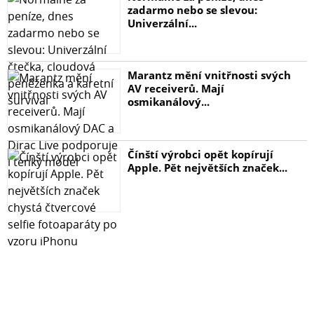
Navržen pro spojení výjimečné kvality zvuku a
zadarmo nebo se slevou:
Univerzální...
atraktivního vzhledu.
Integrovaný zesilovač s digitálními vstupy.
Marantz mění vnitřnosti svých
AV receiverů. Mají
Vysoká kvalita zvuku
osmikanálový...
Technologie ToP-ART (Total Purity Audio Reproduction
Technology) a vysoce kvalitní součástky
Čínští výrobci opět kopírují
Apple. Pět největších značek...
–– Symetrická konstrukce I/O (od vstupu k výstupu)
–– Pevné šasi ART (Anti-Resolution and Tough)
–– Zakázkový transformátor / filtrační kondenzátory s
kapacitou 6 800 μF / chladiče z taženého hliníku
Výstupní výkon 2 x 95 W / 4 Ω (maximální), 2 x 60 W
(efektivní – RMS) Režim Pure Direct pro čistější zvuk
Plynulá fyziologická korekce (loudness)