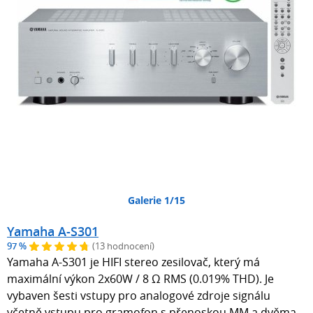
Galerie 1/15
Yamaha A-S301
97 %
(13 hodnocení)
Yamaha A-S301 je HIFI stereo zesilovač, který má
maximální výkon 2x60W / 8 Ω RMS (0.019% THD). Je
vybaven šesti vstupy pro analogové zdroje signálu
včetně vstupu pro gramofon s přenoskou MM a dvěma