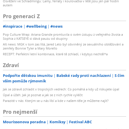
Osvěžení ve Schladmingu: Lamy, ferraty i koulovačka v létě jsou jen pár hodin
autem
Pro generaci Z
#inspirace
#wellbeing
#news
Pop Culture Wrap: Ariana Grande promluvila o svém ústupu z veřejného života a
Sophia z KATSEYE si dává pauzu od skupiny
Alt news: MGK v tom zas lítá, Jared Leto byl obviněný ze sexuálního obtěžování a
zemřely Bonnie Tyler a Mary Morello
RECEPT: Perfektní letní kombinace, které tě zchladí, i kdybys nechtěl*a
Zdraví
Podpořte dětskou imunitu
Babské rady proti nachlazení
S čím
vším pomůže rýmovník
Jak se zdravě zchladit v tropických vedrech: Co pomáhá a kdy už riskujete úpal
Úpal a úžeh: Jak je poznat a jak se z nich rychle vyléčit
Parazité v nás: Kterým se u nás líbí a kde v našem těle je můžeme najít?
Pro nejmenší
Mourissonova poradna
Komiksy
Festival ABC