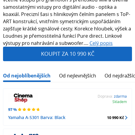
samostatnými vstupy pro digitální audio - optika a
koaxiál. Precizní šasi s hlinikovým čelním panelem s ToP-
ART konstrukcí, vnitřním symetrickým uspořádáním
zajišťuje krátké signálové cesty. Korekce hloubek, výšek a
Loudnes je přemostitelná funkcí Pure direct. Linkové
výstupy pro nahrávání a subwoofer....
Celý popis
KOUPIT ZA 10 990 KČ
Od nejoblíbenějších
Od nejlevnějších
Od nejdražší
Doprava:
zdarma
Skladem
97 %
Yamaha A-S301 Barva: Black
10 990 Kč