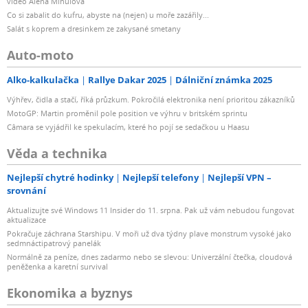
video Alena Mihulová
ovládací
Co si zabalit do kufru, abyste na (nejen) u moře zazářily...
prvky mají stejnou konstrukci jako v případě nejvyšších
Salát s koprem a dresinkem ze zakysané smetany
modelových řad naší společnosti.
Auto-moto
Otočný selektor vstupního dekodéru s diodami LED
Alko-kalkulačka
Rallye Dakar 2025
Dálniční známka 2025
Výhřev, čidla a stačí, říká průzkum. Pokročilá elektronika není prioritou zákazníků
Otočný knoflík umožňuje snadnou a rychlou volbu
MotoGP: Martin proměnil pole position ve výhru v britském sprintu
vstupního zdroje. Exkluzivní vlásečnicová povrchová
Câmara se vyjádřil ke spekulacím, které ho pojí se sedačkou u Haasu
úprava
Věda a technika
je poté velmi příjemná na dotek a ovládání. Diody LED
názorně ukazují vybraný vstupní zdroj, takže je
Nejlepší chytré hodinky
Nejlepší telefony
Nejlepší VPN –
mezi nimi možné přepínat i v tmavé místnosti.
srovnání
Aktualizujte své Windows 11 Insider do 11. srpna. Pak už vám nebudou fungovat
aktualizace
Funkce automatického pohotovostního režimu
Pokračuje záchrana Starshipu. V moři už dva týdny plave monstrum vysoké jako
sedmnáctipatrový panelák
Zesilovač obsahuje funkci řízení spotřeby, která
Normálně za peníze, dnes zadarmo nebo se slevou: Univerzální čtečka, cloudová
peněženka a karetní survival
rozpozná, že zařízení nebylo dlouhou dobu používáno
(cca
Ekonomika a byznys
po 8 hodinách) i pokud je napájení zapnuto, a