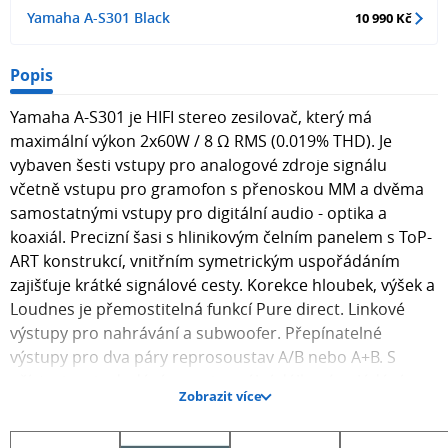
Yamaha A-S301 Black
10 990 Kč
Popis
Yamaha A-S301 je HIFI stereo zesilovač, který má
maximální výkon 2x60W / 8 Ω RMS (0.019% THD). Je
vybaven šesti vstupy pro analogové zdroje signálu
včetně vstupu pro gramofon s přenoskou MM a dvěma
samostatnými vstupy pro digitální audio - optika a
koaxiál. Precizní šasi s hlinikovým čelním panelem s ToP-
ART konstrukcí, vnitřním symetrickým uspořádáním
zajišťuje krátké signálové cesty. Korekce hloubek, výšek a
Loudnes je přemostitelná funkcí Pure direct. Linkové
výstupy pro nahrávání a subwoofer. Přepínatelné
výstupy pro dva páry reprosoustav A/B nebo A+B. S
přístrojem je dodáváno univerzální dálkové ovládání pro
Zobrazit více
zesilovač a CD.
Zesilovač je osazený kvalitnímy komponenty a má