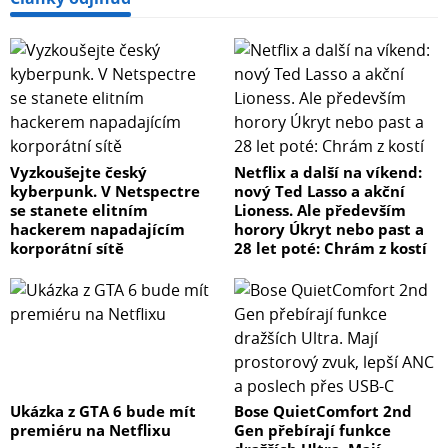
výbornou
reputaci v oblasti HiFi zařízení. Zesilovače A-
S701/S501/S301 byly vytvořeny na základě těchto
bohatých
zkušeností a vysoké technologické expertízy. Reprodukují
vysoce kvalitní a bohatý zvuk, a to včetně vstupního
modelu této řady, založený na konceptu „přirozeného
Vyzkoušejte český
Netflix a další na víkend:
zvuku“, jehož cílem je reprodukce zvuku takovým
kyberpunk. V Netspectre
nový Ted Lasso a akční
se stanete elitním
Lioness. Ale především
způsobem,
hackerem napadajícím
horory Úkryt nebo past a
jakým skutečně zní. Veškeré modely navíc byly vyrobeny
korporátní sítě
28 let poté: Chrám z kostí
s nekompromisní péčí, a to počínaje návrhy obvodů
a konče základní zvukovou ochranou.
Funkce Pure Direct pro čistější zvuk
Po zapnutí funkce režimu Pure Direct zvukový signál
putuje nejkratší možnou cestou obvody, obchází
Ukázka z GTA 6 bude mít
Bose QuietComfort 2nd
oddělovací
premiéru na Netflixu
Gen přebírají funkce