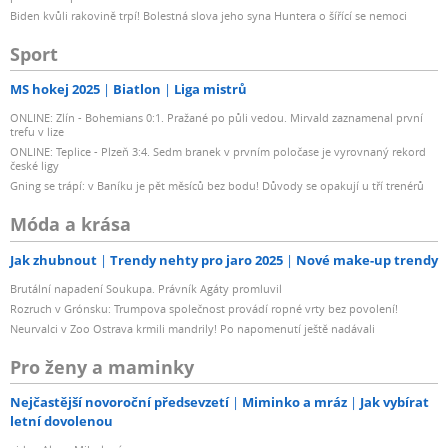
tak mocnější zvuk bez ztráty celkové kvality.
Biden kvůli rakovině trpí! Bolestná slova jeho syna Huntera o šířící se nemoci
Sport
Terminál PHONO MM
MS hokej 2025
Biatlon
Liga mistrů
K zesilovači je možné připojit gramofon s přenoskou
ONLINE: Zlín - Bohemians 0:1. Pražané po půli vedou. Mirvald zaznamenal první
MM. Díky tomu si můžete vychutnat poslech nejen z
trefu v lize
CD, ale také z gramofonových nahrávek, a to pomocí
ONLINE: Teplice - Plzeň 3:4. Sedm branek v prvním poločase je vyrovnaný rekord
české ligy
zesilovače s nejmodernějšími digitálními a analogovými
Gning se trápí: v Baníku je pět měsíců bez bodu! Důvody se opakují u tří trenérů
technologiemi.
Móda a krása
Jednoduchý, avšak sofistikovaný design
Jak zhubnout
Trendy nehty pro jaro 2025
Nové make-up trendy
Brutální napadení Soukupa. Právník Agáty promluvil
Zesilovače představují nejen úžasně minimalistický a
Rozruch v Grónsku: Trumpova společnost provádí ropné vrty bez povolení!
jedinečný design, který přímo vychází z HiFi audio
Neurvalci v Zoo Ostrava krmili mandrily! Po napomenutí ještě nadávali
součástí společnosti Yamaha, ale také jednoduché
ovládání pomocí precizně zpracovaných ovládacích
Pro ženy a maminky
prvků.
Nejčastější novoroční předsevzetí
Miminko a mráz
Jak vybírat
Hliníkový čelního panel obsahuje bohatě
letní dovolenou
strukturovanou, stříbrnou povrchovou úpravu. Samotné