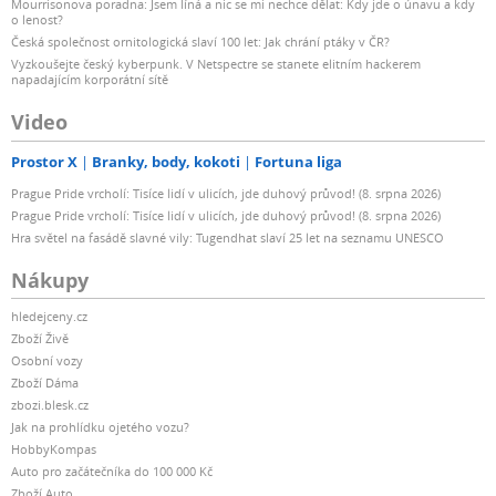
Mourrisonova poradna: Jsem líná a nic se mi nechce dělat: Kdy jde o únavu a kdy
o lenost?
Česká společnost ornitologická slaví 100 let: Jak chrání ptáky v ČR?
Vyzkoušejte český kyberpunk. V Netspectre se stanete elitním hackerem
napadajícím korporátní sítě
Video
Prostor X
Branky, body, kokoti
Fortuna liga
Prague Pride vrcholí: Tisíce lidí v ulicích, jde duhový průvod! (8. srpna 2026)
Prague Pride vrcholí: Tisíce lidí v ulicích, jde duhový průvod! (8. srpna 2026)
Hra světel na fasádě slavné vily: Tugendhat slaví 25 let na seznamu UNESCO
Nákupy
hledejceny.cz
Zboží Živě
Osobní vozy
Zboží Dáma
zbozi.blesk.cz
Jak na prohlídku ojetého vozu?
HobbyKompas
Auto pro začátečníka do 100 000 Kč
Zboží Auto