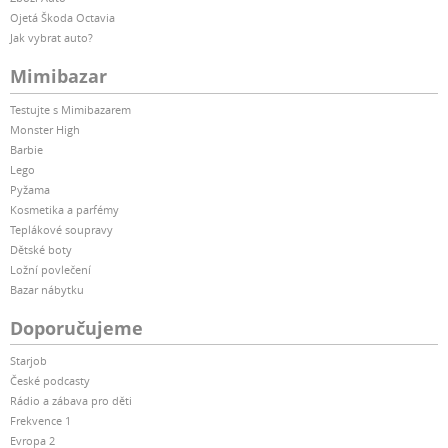
Ojetá Škoda Octavia
Jak vybrat auto?
Mimibazar
Testujte s Mimibazarem
Monster High
Barbie
Lego
Pyžama
Kosmetika a parfémy
Teplákové soupravy
Dětské boty
Ložní povlečení
Bazar nábytku
Doporučujeme
Starjob
České podcasty
Rádio a zábava pro děti
Frekvence 1
Evropa 2