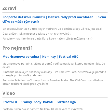
Zdraví
Podpořte dětskou imunitu
Babské rady proti nachlazení
S čím
vším pomůže rýmovník
Jak se zdravě zchladit v tropických vedrech: Co pomáhá a kdy už riskujete úpal
Úpal a úžeh: Jak je poznat a jak se z nich rychle vyléčit
Parazité v nás: Kterým se u nás líbí a kde v našem těle je můžeme najít?
Pro nejmenší
Mourissonova poradna
Komiksy
Festival ABC
Mourrisonova poradna: Máma si domů vodí kamarádku, kterou nemám ráda. Co
dělat?
Nintendo nedělá jen skákačky a arkády. Fire Emblem: Fortune's Weave je pořádná
strategie pro fanoušky tahovek
Pomozte Salierimu začít nový život v Americe. Mafia: The Old Country odhaluje
obsah rozšíření těsně před vydáním
Video
Prostor X
Branky, body, kokoti
Fortuna liga
Poslední sklenička se Samem Neillem: Už jsem vám to vyprávěl?