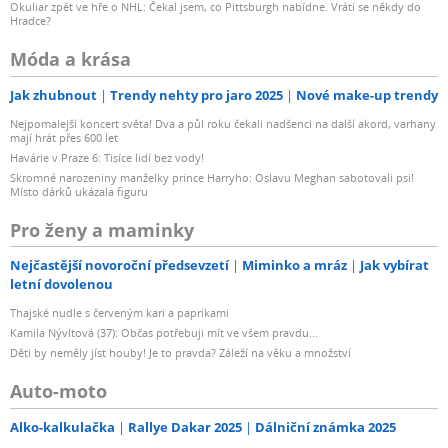
Okuliar zpět ve hře o NHL: Čekal jsem, co Pittsburgh nabídne. Vrátí se někdy do
Hradce?
Móda a krása
Jak zhubnout
Trendy nehty pro jaro 2025
Nové make-up trendy
Nejpomalejší koncert světa! Dva a půl roku čekali nadšenci na další akord, varhany
mají hrát přes 600 let
Havárie v Praze 6: Tisíce lidí bez vody!
Skromné narozeniny manželky prince Harryho: Oslavu Meghan sabotovali psi!
Místo dárků ukázala figuru
Pro ženy a maminky
Nejčastější novoroční předsevzetí
Miminko a mráz
Jak vybírat
letní dovolenou
Thajské nudle s červeným kari a paprikami
Kamila Nývltová (37): Občas potřebuji mít ve všem pravdu...
Děti by neměly jíst houby! Je to pravda? Záleží na věku a množství
Auto-moto
Alko-kalkulačka
Rallye Dakar 2025
Dálniční známka 2025