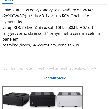
Solid state stereo výkonový zesilovač, 2x350W/4Ω
(2x200W/8Ω) - třída AB, 1x vstup RCA-Cinch a 1x
symetrický
vstup XLR, frekvenční rozsah 10Hz - 50kHz ± 0,1dB,
trigger, černá skříň se stříbrným nebo černým čelním
panelem,
rozměry (šxvxh): 45x20x50cm, cena za kus.
Uvedení polovodičového výkonového zesilovače SA-
200.2 ES představuje další generaci designu SA-200.2.
Zobrazit více
Ztělesňuje modulární přístup, který zajišťuje konzistentní
výkon, snadnou výrobu a obsluhu. Při implementaci
nového designu jsme oproti předchozímu modelu
výrazně zlepšili výkon a kapacitu zvládání proudu, a to
při zachování nejvyšší úrovně zvukové kvality.