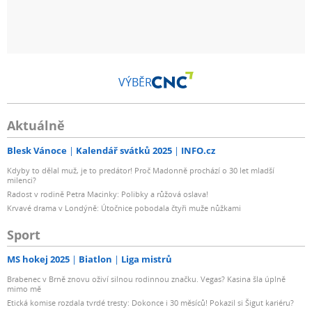
VÝBĚR
Aktuálně
Blesk Vánoce
Kalendář svátků 2025
INFO.cz
Kdyby to dělal muž, je to predátor! Proč Madonně prochází o 30 let mladší
milenci?
Radost v rodině Petra Macinky: Polibky a růžová oslava!
Krvavé drama v Londýně: Útočnice pobodala čtyři muže nůžkami
Sport
MS hokej 2025
Biatlon
Liga mistrů
Brabenec v Brně znovu oživí silnou rodinnou značku. Vegas? Kasina šla úplně
mimo mě
Etická komise rozdala tvrdé tresty: Dokonce i 30 měsíců! Pokazil si Šigut kariéru?