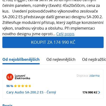
čelním panelem, rozměry (šxvxh): 45x20x50cm, cena za
kus. Uvedení polovodičového výkonového zesilovače
SA-200.2 ES představuje další generaci designu SA-200.2.
Ztělesňuje modulární přístup, který zajišťuje konzistentní
výkon, snadnou výrobu a obsluhu. Při implementaci
nového designu jsme oproti...
Celý popis
KOUPIT ZA 174 990 KČ
Od nejoblíbenějších
Od nejlevnějších
Od nejdražší
Doprava:
zdarma
96 %
Cary Audio SA-200.2 ES - Černý
174 990 Kč
Popis