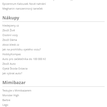
Epicentrum Kalousek Nové nahrání
Meghanin narozeninový taneček
Nákupy
hledejceny.cz
Zboží Živě
Osobní vozy
Zboží Dáma
zbozi.blesk.cz
Jak na prohlídku ojetého vozu?
HobbyKompas
Auto pro začátečníka do 100 000 Kč
Zboží Auto
Ojetá Škoda Octavia
Jak vybrat auto?
Mimibazar
Testujte s Mimibazarem
Monster High
Barbie
Lego