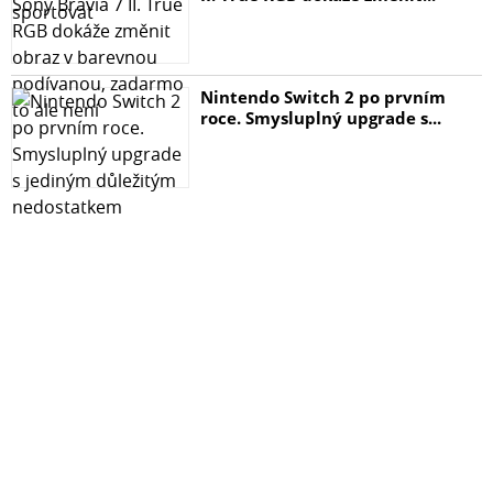
hlavní výhody designu zesilovače se zlepšenou teplotní
stabilitou, nízkým offsetem.
Nintendo Switch 2 po prvním
roce. Smysluplný upgrade s...
Typ obvodu
Solid State, třída A/B
Výkon
2 x 200 wattů @ 8 ohmů od 20 Hz do 20 kHz
2 x 350 wattů @ 4 ohmy od 20 Hz do 20 kHz
Frekvenční odezva
10Hz – 50KHz +/- 0,1 dB
Poměr signálu k šumu
>100dB, "A" vážený
Vstupní impedance