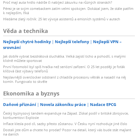
Proč mají auta hrdlo nádrže či nabíjecí zásuvku na různých stranách?
Pérez je se svým comebackem zatím velmi spokojen. Dokázal jsem, že stále patřím
k nejlepším, říká
Hledáme zlatý ročník: 25 let vývoje asistentů a emisních systémů v autech
Věda a technika
Nejlepší chytré hodinky
Nejlepší telefony
Nejlepší VPN –
srovnání
Jak dobře vybrat bezdrátová sluchátka. Velká zajistí ticho a pohodlí, s malými
klidně můžete sportovat
První fotomobil byl spíš hračka než seriózní zařízení. O 25 let později je foťák
klíčová část výbavy telefonů
Nejslavnější overclocker odstranil z chladiče procesoru větrák a nasadil na něj
komín. Fungovalo to skvěle
Ekonomika a byznys
Daňové přiznání
Novela zákoníku práce
Nadace EPCG
Český byznysový tandem expanduje na Západ. Získal podíl v britské zbrojovce,
konkurentovi Explosie
Inflace klesla pod cíl, sazby přesto zůstanou. V Česku nyní rozhoduje jiné číslo
Dostali jste dům a chcete ho prodat? Pozor na detail, který vás bude stát majlant
na daních