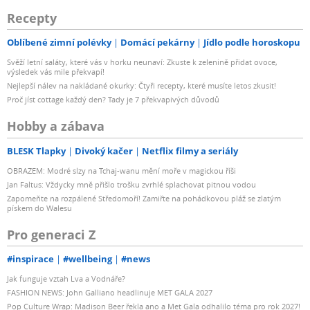
Recepty
Oblíbené zimní polévky
Domácí pekárny
Jídlo podle horoskopu
Svěží letní saláty, které vás v horku neunaví: Zkuste k zelenině přidat ovoce,
výsledek vás mile překvapí!
Nejlepší nálev na nakládané okurky: Čtyři recepty, které musíte letos zkusit!
Proč jíst cottage každý den? Tady je 7 překvapivých důvodů
Hobby a zábava
BLESK Tlapky
Divoký kačer
Netflix filmy a seriály
OBRAZEM: Modré slzy na Tchaj-wanu mění moře v magickou říši
Jan Faltus: Vždycky mně přišlo trošku zvrhlé splachovat pitnou vodou
Zapomeňte na rozpálené Středomoří! Zamiřte na pohádkovou pláž se zlatým
pískem do Walesu
Pro generaci Z
#inspirace
#wellbeing
#news
Jak funguje vztah Lva a Vodnáře?
FASHION NEWS: John Galliano headlinuje MET GALA 2027
Pop Culture Wrap: Madison Beer řekla ano a Met Gala odhalilo téma pro rok 2027!