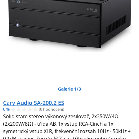
Galerie 1/3
Cary Audio SA-200.2 ES
0 %
(0 hodnocení)
Solid state stereo výkonový zesilovač, 2x350W/4Ω
(2x200W/8Ω) - třída AB, 1x vstup RCA-Cinch a 1x
symetrický vstup XLR, frekvenční rozsah 10Hz - 50kHz ±
0,1dB, trigger, černá skříň se stříbrným nebo černým