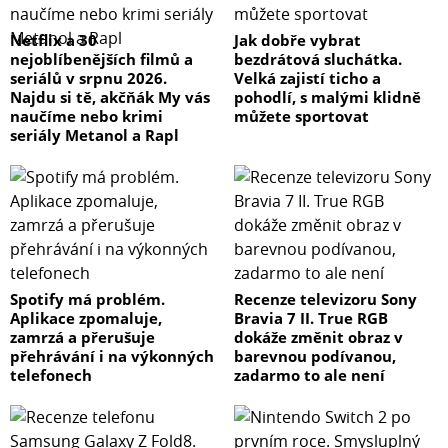
Netflix a 30
Jak dobře vybrat
nejoblíbenějších filmů a
bezdrátová sluchátka.
seriálů v srpnu 2026.
Velká zajistí ticho a
Najdu si tě, akčňák My vás
pohodlí, s malými klidně
naučíme nebo krimi
můžete sportovat
seriály Metanol a Rapl
Spotify má problém.
Recenze televizoru Sony
Aplikace zpomaluje,
Bravia 7 II. True RGB
zamrzá a přerušuje
dokáže změnit obraz v
přehrávání i na výkonných
barevnou podívanou,
telefonech
zadarmo to ale není