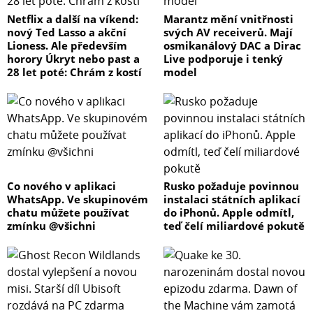
Netflix a další na víkend:
Marantz mění vnitřnosti
nový Ted Lasso a akční
svých AV receiverů. Mají
Lioness. Ale především
osmikanálový DAC a Dirac
horory Úkryt nebo past a
Live podporuje i tenký
28 let poté: Chrám z kostí
model
Co nového v aplikaci
Rusko požaduje povinnou
WhatsApp. Ve skupinovém
instalaci státních aplikací
chatu můžete používat
do iPhonů. Apple odmítl,
zmínku @všichni
teď čelí miliardové pokutě