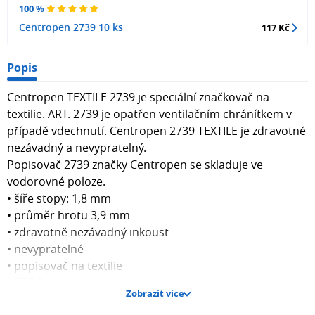
100 %
Centropen 2739 10 ks
117 Kč
Popis
Centropen TEXTILE 2739 je speciální značkovač na
textilie. ART. 2739 je opatřen ventilačním chránítkem v
případě vdechnutí. Centropen 2739 TEXTILE je zdravotné
nezávadný a nevypratelný.
Popisovač 2739 značky Centropen se skladuje ve
vodorovné poloze.
• šíře stopy: 1,8 mm
• průměr hrotu 3,9 mm
• zdravotně nezávadný inkoust
• nevypratelné
• popisovač na textilie
• ERGO držení
Zobrazit více
• světlostálý