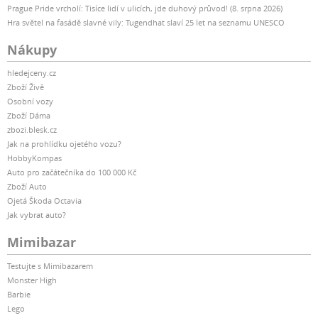
Prague Pride vrcholí: Tisíce lidí v ulicích, jde duhový průvod! (8. srpna 2026)
Hra světel na fasádě slavné vily: Tugendhat slaví 25 let na seznamu UNESCO
Nákupy
hledejceny.cz
Zboží Živě
Osobní vozy
Zboží Dáma
zbozi.blesk.cz
Jak na prohlídku ojetého vozu?
HobbyKompas
Auto pro začátečníka do 100 000 Kč
Zboží Auto
Ojetá Škoda Octavia
Jak vybrat auto?
Mimibazar
Testujte s Mimibazarem
Monster High
Barbie
Lego