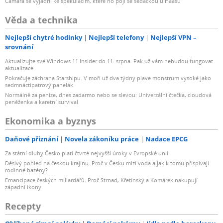
Câmara se vyjádřil ke spekulacím, které ho pojí se sedačkou u Haasu
Věda a technika
Nejlepší chytré hodinky
Nejlepší telefony
Nejlepší VPN –
srovnání
Aktualizujte své Windows 11 Insider do 11. srpna. Pak už vám nebudou fungovat
aktualizace
Pokračuje záchrana Starshipu. V moři už dva týdny plave monstrum vysoké jako
sedmnáctipatrový panelák
Normálně za peníze, dnes zadarmo nebo se slevou: Univerzální čtečka, cloudová
peněženka a karetní survival
Ekonomika a byznys
Daňové přiznání
Novela zákoníku práce
Nadace EPCG
Za státní dluhy Česko platí čtvrté nejvyšší úroky v Evropské unii
Děsivý pohled na českou krajinu. Proč v Česku mizí voda a jak k tomu přispívají
rodinné bazény?
Emancipace českých miliardářů. Proč Strnad, Křetínský a Komárek nakupují
západní ikony
Recepty