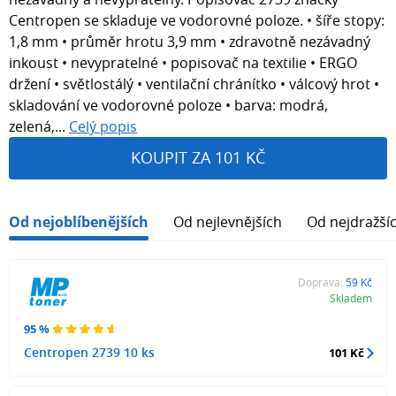
Centropen se skladuje ve vodorovné poloze. • šíře stopy:
1,8 mm • průměr hrotu 3,9 mm • zdravotně nezávadný
inkoust • nevypratelné • popisovač na textilie • ERGO
držení • světlostálý • ventilační chránítko • válcový hrot •
skladování ve vodorovné poloze • barva: modrá,
zelená,...
Celý popis
KOUPIT ZA 101 KČ
Od nejoblíbenějších
Od nejlevnějších
Od nejdražší
Doprava:
59 Kč
Skladem
95 %
Centropen 2739 10 ks
101 Kč