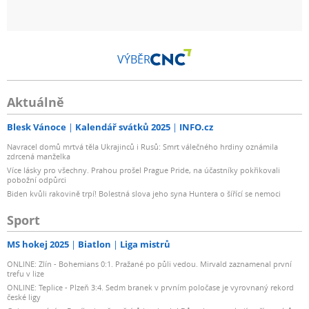
VÝBĚR
Aktuálně
Blesk Vánoce
Kalendář svátků 2025
INFO.cz
Navracel domů mrtvá těla Ukrajinců i Rusů: Smrt válečného hrdiny oznámila
zdrcená manželka
Více lásky pro všechny. Prahou prošel Prague Pride, na účastníky pokřikovali
pobožní odpůrci
Biden kvůli rakovině trpí! Bolestná slova jeho syna Huntera o šířící se nemoci
Sport
MS hokej 2025
Biatlon
Liga mistrů
ONLINE: Zlín - Bohemians 0:1. Pražané po půli vedou. Mirvald zaznamenal první
trefu v lize
ONLINE: Teplice - Plzeň 3:4. Sedm branek v prvním poločase je vyrovnaný rekord
české ligy