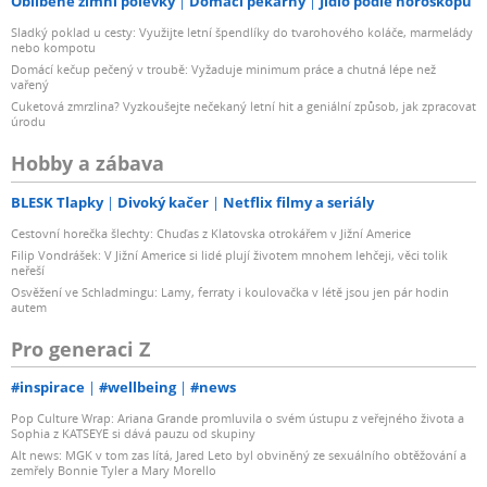
Oblíbené zimní polévky
Domácí pekárny
Jídlo podle horoskopu
Sladký poklad u cesty: Využijte letní špendlíky do tvarohového koláče, marmelády
nebo kompotu
Domácí kečup pečený v troubě: Vyžaduje minimum práce a chutná lépe než
vařený
Cuketová zmrzlina? Vyzkoušejte nečekaný letní hit a geniální způsob, jak zpracovat
úrodu
Hobby a zábava
BLESK Tlapky
Divoký kačer
Netflix filmy a seriály
Cestovní horečka šlechty: Chuďas z Klatovska otrokářem v Jižní Americe
Filip Vondrášek: V Jižní Americe si lidé plují životem mnohem lehčeji, věci tolik
neřeší
Osvěžení ve Schladmingu: Lamy, ferraty i koulovačka v létě jsou jen pár hodin
autem
Pro generaci Z
#inspirace
#wellbeing
#news
Pop Culture Wrap: Ariana Grande promluvila o svém ústupu z veřejného života a
Sophia z KATSEYE si dává pauzu od skupiny
Alt news: MGK v tom zas lítá, Jared Leto byl obviněný ze sexuálního obtěžování a
zemřely Bonnie Tyler a Mary Morello