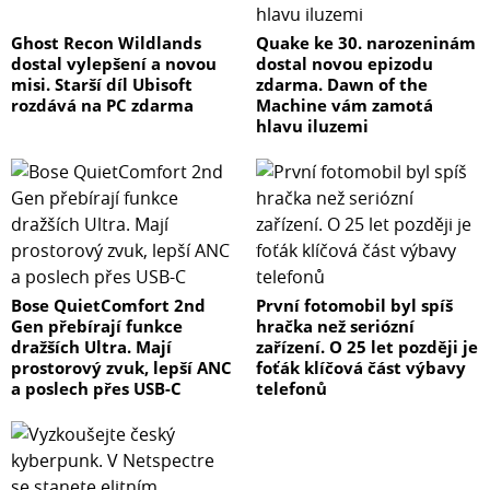
Ghost Recon Wildlands
Quake ke 30. narozeninám
dostal vylepšení a novou
dostal novou epizodu
misi. Starší díl Ubisoft
zdarma. Dawn of the
rozdává na PC zdarma
Machine vám zamotá
hlavu iluzemi
Bose QuietComfort 2nd
První fotomobil byl spíš
Gen přebírají funkce
hračka než seriózní
dražších Ultra. Mají
zařízení. O 25 let později je
prostorový zvuk, lepší ANC
foťák klíčová část výbavy
a poslech přes USB-C
telefonů