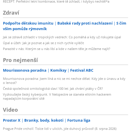
RECEPT: Perfektní letní kombinace, které tě zchladí, i kdybys nechtěl*a
Zdraví
Podpořte dětskou imunitu
Babské rady proti nachlazení
S čím
vším pomůže rýmovník
Jak se zdravě zchladit v tropických vedrech: Co pomáhá a kdy už riskujete úpal
Úpal a úžeh: Jak je poznat a jak se z nich rychle vyléčit
Parazité v nás: Kterým se u nás líbí a kde v našem těle je můžeme najít?
Pro nejmenší
Mourissonova poradna
Komiksy
Festival ABC
Mourrisonova poradna: Jsem líná a nic se mi nechce dělat: Kdy jde o únavu a kdy
o lenost?
Česká společnost ornitologická slaví 100 let: Jak chrání ptáky v ČR?
Vyzkoušejte český kyberpunk. V Netspectre se stanete elitním hackerem
napadajícím korporátní sítě
Video
Prostor X
Branky, body, kokoti
Fortuna liga
Prague Pride vrcholí: Tisíce lidí v ulicích, jde duhový průvod! (8. srpna 2026)