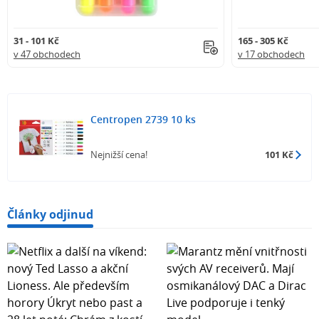
31 - 101 Kč
165 - 305 Kč
v 47 obchodech
v 17 obchodech
Centropen 2739 10 ks
Nejnižší cena!
101 Kč
Články odjinud