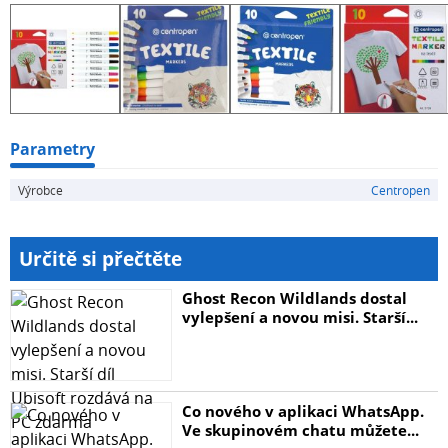
• ventilační chránítko
• válcový hrot
• skladování ve vodorovné poloze
• barva: modrá, zelená, černá, červená, hnědá, žlutá,
žlutozelená, fialová, růžová, oranžová
Parametry
Výrobce
Centropen
Určitě si přečtěte
Ghost Recon Wildlands dostal
vylepšení a novou misi. Starší...
Co nového v aplikaci WhatsApp.
Ve skupinovém chatu můžete...