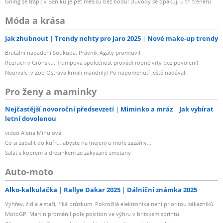
Gning se trápí: v Baníku je pět měsíců bez bodu! Důvody se opakují u tří trenérů
Móda a krása
Jak zhubnout
Trendy nehty pro jaro 2025
Nové make-up trendy
Brutální napadení Soukupa. Právník Agáty promluvil
Rozruch v Grónsku: Trumpova společnost provádí ropné vrty bez povolení!
Neurvalci v Zoo Ostrava krmili mandrily! Po napomenutí ještě nadávali
Pro ženy a maminky
Nejčastější novoroční předsevzetí
Miminko a mráz
Jak vybírat
letní dovolenou
video Alena Mihulová
Co si zabalit do kufru, abyste na (nejen) u moře zazářily...
Salát s koprem a dresinkem ze zakysané smetany
Auto-moto
Alko-kalkulačka
Rallye Dakar 2025
Dálniční známka 2025
Výhřev, čidla a stačí, říká průzkum. Pokročilá elektronika není prioritou zákazníků
MotoGP: Martin proměnil pole position ve výhru v britském sprintu