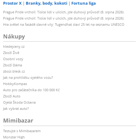
Prostor X
Branky, body, kokoti
Fortuna liga
Prague Pride vrcholí: Tisíce lidí v ulicích, jde duhový průvod! (8. srpna 2026)
Prague Pride vrcholí: Tisíce lidí v ulicích, jde duhový průvod! (8. srpna 2026)
Hra světel na fasádě slavné vily: Tugendhat slaví 25 let na seznamu UNESCO
Nákupy
hledejceny.cz
Zboží Živě
Osobní vozy
Zboží Dáma
zbozi.blesk.cz
Jak na prohlídku ojetého vozu?
HobbyKompas
Auto pro začátečníka do 100 000 Kč
Zboží Auto
Ojetá Škoda Octavia
Jak vybrat auto?
Mimibazar
Testujte s Mimibazarem
Monster High