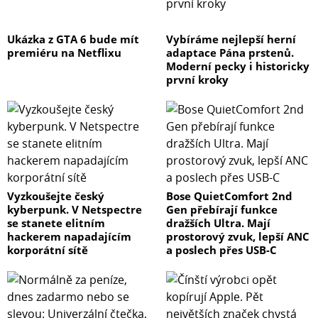
Ukázka z GTA 6 bude mít
Vybíráme nejlepší herní
premiéru na Netflixu
adaptace Pána prstenů.
Moderní pecky i historicky
první kroky
Vyzkoušejte český
Bose QuietComfort 2nd
kyberpunk. V Netspectre
Gen přebírají funkce
se stanete elitním
dražších Ultra. Mají
hackerem napadajícím
prostorový zvuk, lepší ANC
korporátní sítě
a poslech přes USB-C