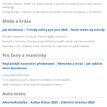
ONLINE: Teplice - Plzeň 3:4. Sedm branek v prvním poločase je vyrovnaný rekord
české ligy
Gning se trápí: v Baníku je pět měsíců bez bodu! Důvody se opakují u tří trenérů
Móda a krása
Jak zhubnout
Trendy nehty pro jaro 2025
Nové make-up trendy
Brutální napadení Soukupa. Právník Agáty promluvil
Rozruch v Grónsku: Trumpova společnost provádí ropné vrty bez povolení!
Neurvalci v Zoo Ostrava krmili mandrily! Po napomenutí ještě nadávali
Pro ženy a maminky
Nejčastější novoroční předsevzetí
Miminko a mráz
Jak vybírat
letní dovolenou
video Alena Mihulová
Co si zabalit do kufru, abyste na (nejen) u moře zazářily...
Salát s koprem a dresinkem ze zakysané smetany
Auto-moto
Alko-kalkulačka
Rallye Dakar 2025
Dálniční známka 2025