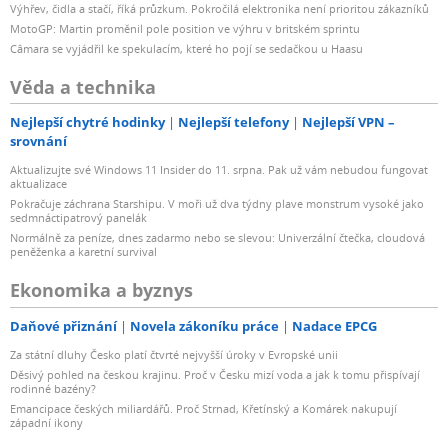
Výhřev, čidla a stačí, říká průzkum. Pokročilá elektronika není prioritou zákazníků
MotoGP: Martin proměnil pole position ve výhru v britském sprintu
Câmara se vyjádřil ke spekulacím, které ho pojí se sedačkou u Haasu
Věda a technika
Nejlepší chytré hodinky
Nejlepší telefony
Nejlepší VPN –
srovnání
Aktualizujte své Windows 11 Insider do 11. srpna. Pak už vám nebudou fungovat
aktualizace
Pokračuje záchrana Starshipu. V moři už dva týdny plave monstrum vysoké jako
sedmnáctipatrový panelák
Normálně za peníze, dnes zadarmo nebo se slevou: Univerzální čtečka, cloudová
peněženka a karetní survival
Ekonomika a byznys
Daňové přiznání
Novela zákoníku práce
Nadace EPCG
Za státní dluhy Česko platí čtvrté nejvyšší úroky v Evropské unii
Děsivý pohled na českou krajinu. Proč v Česku mizí voda a jak k tomu přispívají
rodinné bazény?
Emancipace českých miliardářů. Proč Strnad, Křetínský a Komárek nakupují
západní ikony