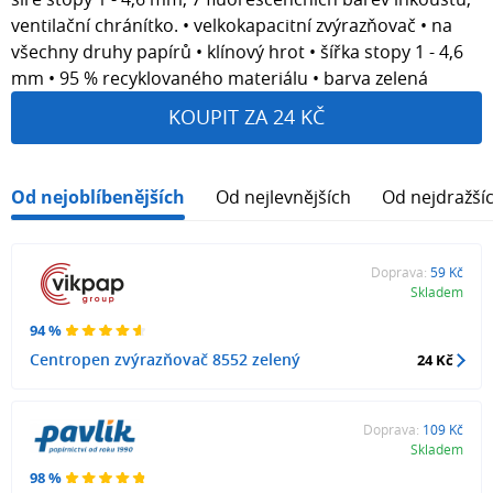
ventilační chránítko. • velkokapacitní zvýrazňovač • na
všechny druhy papírů • klínový hrot • šířka stopy 1 - 4,6
mm • 95 % recyklovaného materiálu • barva zelená
KOUPIT ZA 24 KČ
Od nejoblíbenějších
Od nejlevnějších
Od nejdražší
Doprava:
59 Kč
Skladem
94 %
Centropen zvýrazňovač 8552 zelený
24 Kč
Doprava:
109 Kč
Skladem
98 %