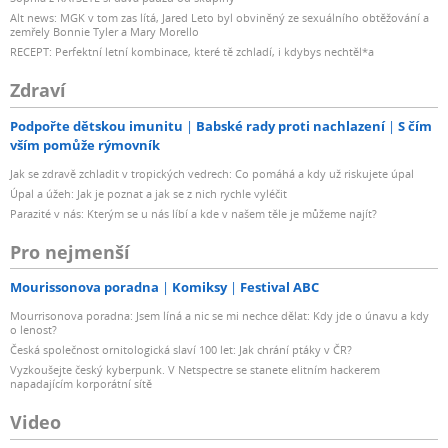
Alt news: MGK v tom zas lítá, Jared Leto byl obviněný ze sexuálního obtěžování a
zemřely Bonnie Tyler a Mary Morello
RECEPT: Perfektní letní kombinace, které tě zchladí, i kdybys nechtěl*a
Zdraví
Podpořte dětskou imunitu
Babské rady proti nachlazení
S čím
vším pomůže rýmovník
Jak se zdravě zchladit v tropických vedrech: Co pomáhá a kdy už riskujete úpal
Úpal a úžeh: Jak je poznat a jak se z nich rychle vyléčit
Parazité v nás: Kterým se u nás líbí a kde v našem těle je můžeme najít?
Pro nejmenší
Mourissonova poradna
Komiksy
Festival ABC
Mourrisonova poradna: Jsem líná a nic se mi nechce dělat: Kdy jde o únavu a kdy
o lenost?
Česká společnost ornitologická slaví 100 let: Jak chrání ptáky v ČR?
Vyzkoušejte český kyberpunk. V Netspectre se stanete elitním hackerem
napadajícím korporátní sítě
Video