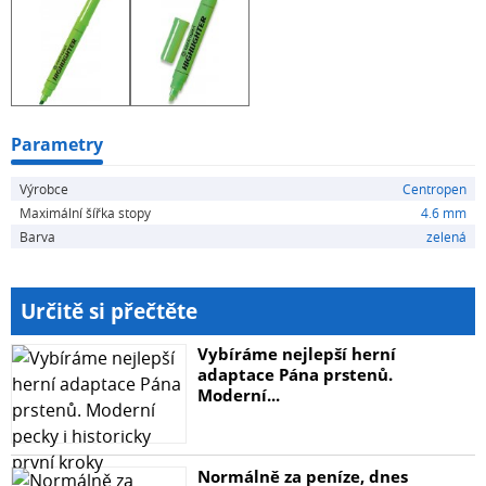
Parametry
Výrobce
Centropen
Maximální šířka stopy
4.6 mm
Barva
zelená
Určitě si přečtěte
Vybíráme nejlepší herní
adaptace Pána prstenů.
Moderní...
Normálně za peníze, dnes