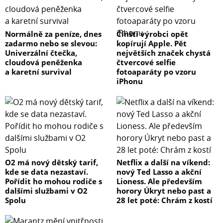
Normálně za peníze, dnes
Čínští výrobci opět
zadarmo nebo se slevou:
kopírují Apple. Pět
Univerzální čtečka,
největších značek chystá
cloudová peněženka
čtvercové selfie
a karetní survival
fotoaparáty po vzoru
iPhonu
O2 má nový dětský tarif,
Netflix a další na víkend:
kde se data nezastaví.
nový Ted Lasso a akční
Pořídit ho mohou rodiče s
Lioness. Ale především
dalšími službami v O2
horory Úkryt nebo past a
Spolu
28 let poté: Chrám z kostí