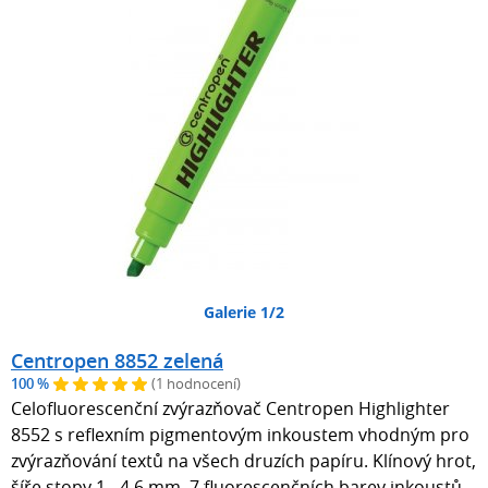
Galerie 1/2
Centropen 8852 zelená
100 %
(1 hodnocení)
Celofluorescenční zvýrazňovač Centropen Highlighter
8552 s reflexním pigmentovým inkoustem vhodným pro
zvýrazňování textů na všech druzích papíru. Klínový hrot,
šíře stopy 1 - 4,6 mm, 7 fluorescenčních barev inkoustů,