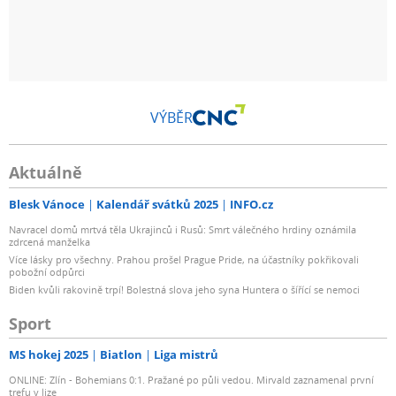
VÝBĚR
Aktuálně
Blesk Vánoce
Kalendář svátků 2025
INFO.cz
Navracel domů mrtvá těla Ukrajinců i Rusů: Smrt válečného hrdiny oznámila
zdrcená manželka
Více lásky pro všechny. Prahou prošel Prague Pride, na účastníky pokřikovali
pobožní odpůrci
Biden kvůli rakovině trpí! Bolestná slova jeho syna Huntera o šířící se nemoci
Sport
MS hokej 2025
Biatlon
Liga mistrů
ONLINE: Zlín - Bohemians 0:1. Pražané po půli vedou. Mirvald zaznamenal první
trefu v lize