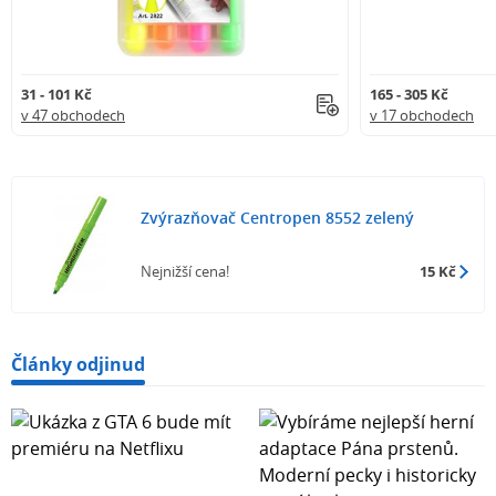
31 - 101 Kč
165 - 305 Kč
v 47 obchodech
v 17 obchodech
Zvýrazňovač Centropen 8552 zelený
Nejnižší cena!
15 Kč
Články odjinud