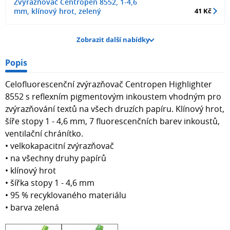
Zvýrazňovač Centropen 8552, 1-4,6
mm, klínový hrot, zelený
41 Kč
Zobrazit další nabídky
Popis
Celofluorescenční zvýrazňovač Centropen Highlighter
8552 s reflexním pigmentovým inkoustem vhodným pro
zvýrazňování textů na všech druzích papíru. Klínový hrot,
šíře stopy 1 - 4,6 mm, 7 fluorescenčních barev inkoustů,
ventilační chránítko.
• velkokapacitní zvýrazňovač
• na všechny druhy papírů
• klínový hrot
• šířka stopy 1 - 4,6 mm
• 95 % recyklovaného materiálu
• barva zelená