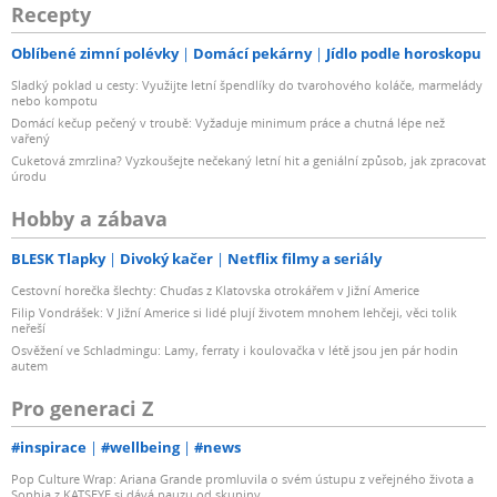
Recepty
Oblíbené zimní polévky
Domácí pekárny
Jídlo podle horoskopu
Sladký poklad u cesty: Využijte letní špendlíky do tvarohového koláče, marmelády
nebo kompotu
Domácí kečup pečený v troubě: Vyžaduje minimum práce a chutná lépe než
vařený
Cuketová zmrzlina? Vyzkoušejte nečekaný letní hit a geniální způsob, jak zpracovat
úrodu
Hobby a zábava
BLESK Tlapky
Divoký kačer
Netflix filmy a seriály
Cestovní horečka šlechty: Chuďas z Klatovska otrokářem v Jižní Americe
Filip Vondrášek: V Jižní Americe si lidé plují životem mnohem lehčeji, věci tolik
neřeší
Osvěžení ve Schladmingu: Lamy, ferraty i koulovačka v létě jsou jen pár hodin
autem
Pro generaci Z
#inspirace
#wellbeing
#news
Pop Culture Wrap: Ariana Grande promluvila o svém ústupu z veřejného života a
Sophia z KATSEYE si dává pauzu od skupiny