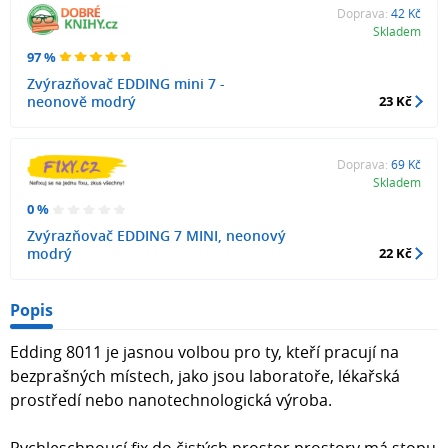
Doprava:
42 Kč
Skladem
97 %
Zvýrazňovač EDDING mini 7 -
neonově modrý
23 Kč
Doprava:
69 Kč
Skladem
0 %
Zvýrazňovač EDDING 7 MINI, neonový
modrý
22 Kč
Popis
Edding 8011 je jasnou volbou pro ty, kteří pracují na
bezprašných místech, jako jsou laboratoře, lékařská
prostředí nebo nanotechnologická výroba.