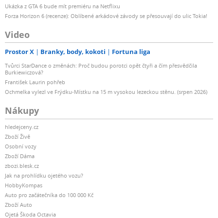
Ukázka z GTA 6 bude mít premiéru na Netflixu
Forza Horizon 6 (recenze): Oblíbené arkádové závody se přesouvají do ulic Tokia!
Video
Prostor X
Branky, body, kokoti
Fortuna liga
Tvůrci StarDance o změnách: Proč budou porotci opět čtyři a čím přesvědčila
Burkiewiczová?
František Laurin pohřeb
Ochmelka vylezl ve Frýdku-Místku na 15 m vysokou lezeckou stěnu. (srpen 2026)
Nákupy
hledejceny.cz
Zboží Živě
Osobní vozy
Zboží Dáma
zbozi.blesk.cz
Jak na prohlídku ojetého vozu?
HobbyKompas
Auto pro začátečníka do 100 000 Kč
Zboží Auto
Ojetá Škoda Octavia