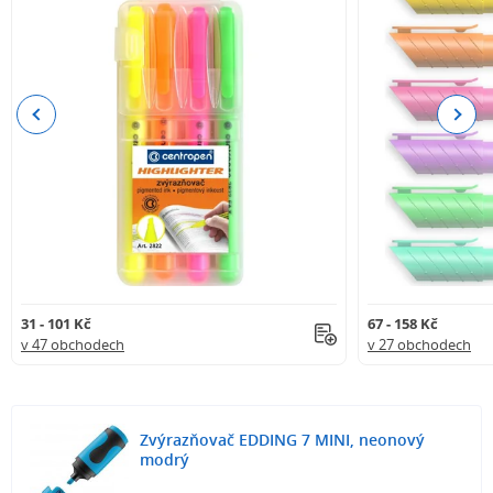
Previous
Next
31 - 101 Kč
67 - 158 Kč
v 47 obchodech
v 27 obchodech
Zvýrazňovač EDDING 7 MINI, neonový
modrý