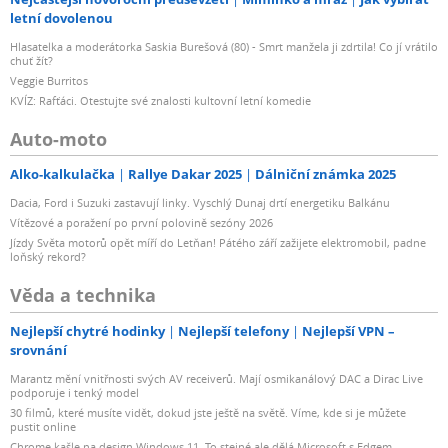
letní dovolenou
Hlasatelka a moderátorka Saskia Burešová (80) - Smrt manžela ji zdrtila! Co jí vrátilo
chuť žít?
Veggie Burritos
KVÍZ: Rafťáci. Otestujte své znalosti kultovní letní komedie
Auto-moto
Alko-kalkulačka
Rallye Dakar 2025
Dálniční známka 2025
Dacia, Ford i Suzuki zastavují linky. Vyschlý Dunaj drtí energetiku Balkánu
Vítězové a poražení po první polovině sezóny 2026
Jízdy Světa motorů opět míří do Letňan! Pátého září zažijete elektromobil, padne
loňský rekord?
Věda a technika
Nejlepší chytré hodinky
Nejlepší telefony
Nejlepší VPN –
srovnání
Marantz mění vnitřnosti svých AV receiverů. Mají osmikanálový DAC a Dirac Live
podporuje i tenký model
30 filmů, které musíte vidět, dokud jste ještě na světě. Víme, kde si je můžete
pustit online
Chrome kašle na design Windows 11. To stejné ale dělá Microsoft s Edgem