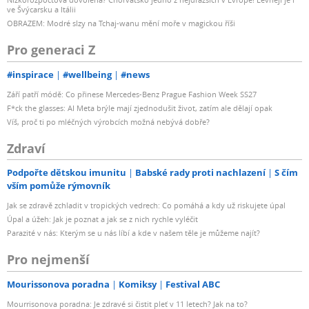
ve Švýcarsku a Itálii
OBRAZEM: Modré slzy na Tchaj-wanu mění moře v magickou říši
Pro generaci Z
#inspirace
#wellbeing
#news
Září patří módě: Co přinese Mercedes-Benz Prague Fashion Week SS27
F*ck the glasses: AI Meta brýle mají zjednodušit život, zatím ale dělají opak
Víš, proč ti po mléčných výrobcích možná nebývá dobře?
Zdraví
Podpořte dětskou imunitu
Babské rady proti nachlazení
S čím
vším pomůže rýmovník
Jak se zdravě zchladit v tropických vedrech: Co pomáhá a kdy už riskujete úpal
Úpal a úžeh: Jak je poznat a jak se z nich rychle vyléčit
Parazité v nás: Kterým se u nás líbí a kde v našem těle je můžeme najít?
Pro nejmenší
Mourissonova poradna
Komiksy
Festival ABC
Mourrisonova poradna: Je zdravé si čistit pleť v 11 letech? Jak na to?