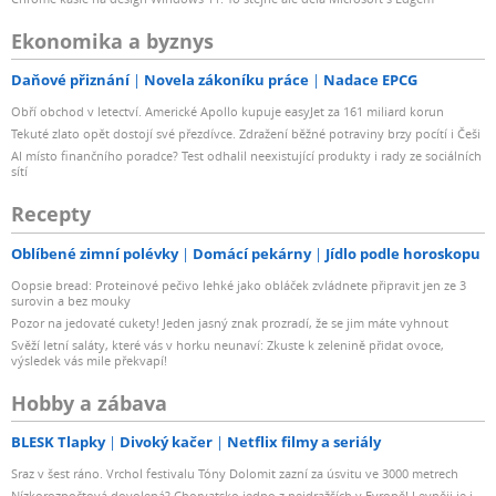
Ekonomika a byznys
Daňové přiznání
Novela zákoníku práce
Nadace EPCG
Obří obchod v letectví. Americké Apollo kupuje easyJet za 161 miliard korun
Tekuté zlato opět dostojí své přezdívce. Zdražení běžné potraviny brzy pocítí i Češi
AI místo finančního poradce? Test odhalil neexistující produkty i rady ze sociálních
sítí
Recepty
Oblíbené zimní polévky
Domácí pekárny
Jídlo podle horoskopu
Oopsie bread: Proteinové pečivo lehké jako obláček zvládnete připravit jen ze 3
surovin a bez mouky
Pozor na jedovaté cukety! Jeden jasný znak prozradí, že se jim máte vyhnout
Svěží letní saláty, které vás v horku neunaví: Zkuste k zelenině přidat ovoce,
výsledek vás mile překvapí!
Hobby a zábava
BLESK Tlapky
Divoký kačer
Netflix filmy a seriály
Sraz v šest ráno. Vrchol festivalu Tóny Dolomit zazní za úsvitu ve 3000 metrech
Nízkorozpočtová dovolená? Chorvatsko jedno z nejdražších v Evropě! Levněji je i