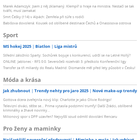
Marek Adamczyk: Jsem z něj zklamaný. Klempíř si hraje na ministra. Nestačí se tak
tvářit, musí zamakat
Smrt Češky (†14) v Alpách: Zemřela při túře s rodiči
Babišova dovolená: Kousek od oblíbené destinace Čechů a Onassisova ostrova
Sport
MS hokej 2025
Biatlon
Liga mistrů
Střední záložníci Sparty: Sochůrek bojuje s konkurencí, udrží se na Letné Hollý?
ONLINE: Jablonec - RFS 0:0. Severočeši rozehráli 3. předkolo Konferenční ligy
Transfer za tři miliardy do Realu Madrid: Diomande měl před lety působit v Česku!
Móda a krása
Jak zhubnout
Trendy nehty pro jaro 2025
Nové make-up trendy
Gottova dcera zveřejnila nový klip: Charlotte je jako Olivie Rodrigo!
Televizní diváci, těšte se... Prima vytasila podzimní trumfy! Další Zrádci, oblíbené
kriminálky a žhavé novinky...
Milionový spor s DPP uzavřen? Nejvyšší soud odmítl dovolání Rencaru
Pro ženy a maminky
Nejčastější novoroční předsevzetí
Miminko a mráz
Jak vybírat