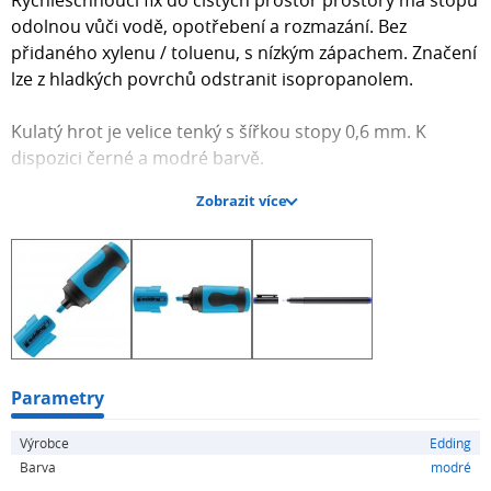
Rychleschnoucí fix do čistých prostor prostory má stopu
odolnou vůči vodě, opotřebení a rozmazání. Bez
přidaného xylenu / toluenu, s nízkým zápachem. Značení
lze z hladkých povrchů odstranit isopropanolem.
Kulatý hrot je velice tenký s šířkou stopy 0,6 mm. K
dispozici černé a modré barvě.
Zobrazit více
Vlastnosti:
- určeno pro prostory vyžadující vysokou čistotu
- vysoce kvalitní značkový produkt
- vyrobeno v Německu
Parametry
Výrobce
Edding
Barva
modré