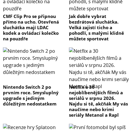
CMF Clip Pro se připnou
Jak dobře vybrat
přímo na ucho. Otevřená
bezdrátová sluchátka.
sluchátka mají LDAC
Velká zajistí ticho a
kodek a ovládací kolečko
pohodlí, s malými klidně
na pouzdře
můžete sportovat
Nintendo Switch 2 po
Netflix a 30
prvním roce. Smysluplný
nejoblíbenějších filmů a
upgrade s jediným
seriálů v srpnu 2026.
důležitým nedostatkem
Najdu si tě, akčňák My vás
naučíme nebo krimi
seriály Metanol a Rapl