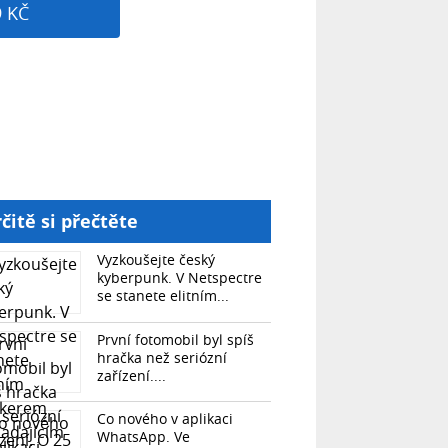
9 KČ
čitě si přečtěte
Vyzkoušejte český
kyberpunk. V Netspectre
se stanete elitním...
První fotomobil byl spíš
hračka než seriózní
zařízení....
Co nového v aplikaci
WhatsApp. Ve