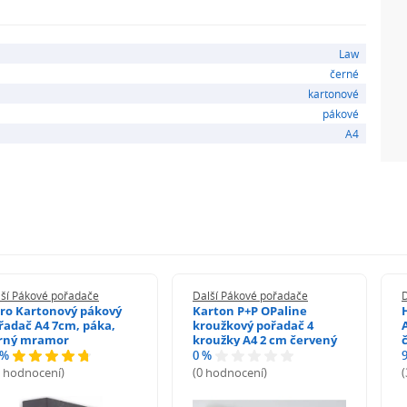
 kancelářského zboží je nedílnou součástí a původním
 Prostějově.
Law
černé
kartonové
pákové
A4
lší Pákové pořadače
Další Pákové pořadače
ro Kartonový pákový
Karton P+P OPaline
řadač A4 7cm, páka,
kroužkový pořadač 4
rný mramor
kroužky A4 2 cm červený
 %
0 %
3 hodnocení)
(0 hodnocení)