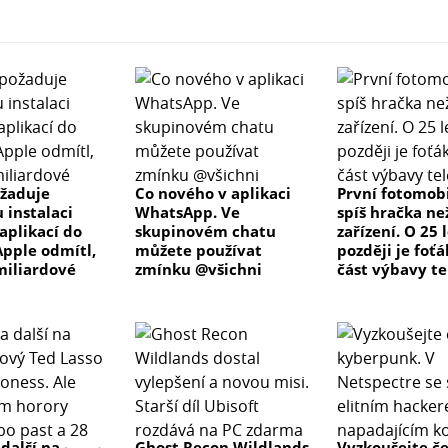
žaduje
Co nového v aplikaci
První fotomobi
 instalaci
WhatsApp. Ve
spíš hračka ne
aplikací do
skupinovém chatu
zařízení. O 25 
Apple odmítl,
můžete používat
později je foťá
 miliardové
zmínku @všichni
část výbavy t
 další na
Ghost Recon Wildlands
Vyzkoušejte č