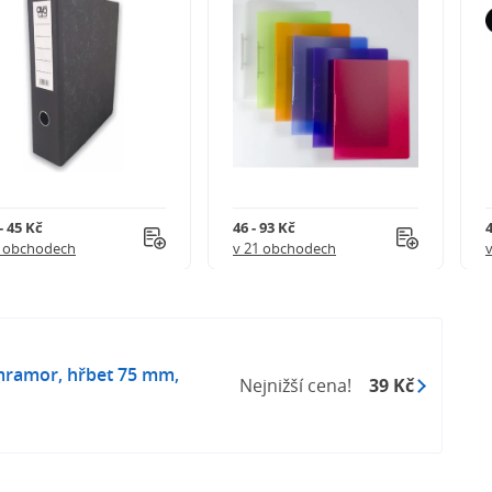
- 45 Kč
46 - 93 Kč
4
5 obchodech
v 21 obchodech
ramor, hřbet 75 mm,
Nejnižší cena!
39 Kč