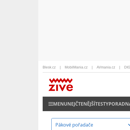
Blesk.cz
MobilMania.cz
AVmania.cz
DIG
MENU
NEJČTENĚJŠÍ
TESTY
PORADN
Pákové pořadače