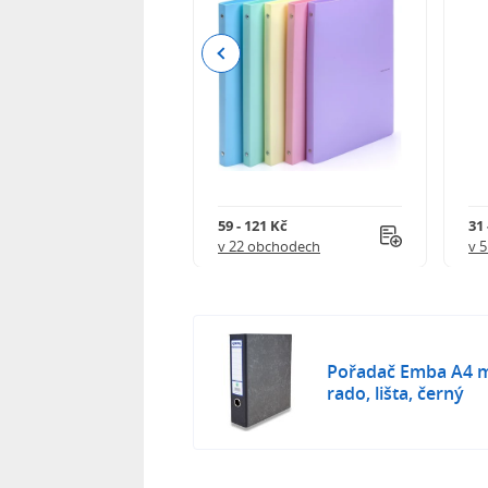
Previous
111 Kč
59 - 121 Kč
31 
 obchodech
v 22 obchodech
v 
Pořadač Emba A4 m
rado, lišta, černý