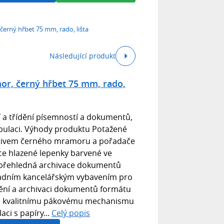
erný hřbet 75 mm, rado, lišta
Následující produkt
r, černý hřbet 75 mm, rado,
 a třídění písemností a dokumentů,
ipulaci. Výhody produktu Potažené
tivem černého mramoru a pořadače
ce hlazené lepenky barvené ve
přehledná archivace dokumentů
ladním kancelářským vybavením pro
dění a archivaci dokumentů formátu
 a kvalitnímu pákovému mechanismu
ci s papíry...
Celý popis