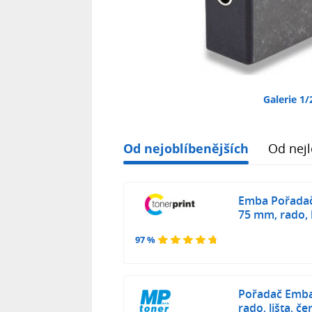
Galerie 1/
Od nejoblíbenějších
Od nejl
Emba Pořadač
75 mm, rado, l
97 %
Pořadač Emba
rado, lišta, če