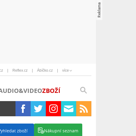
cz
Reflex.cz
Ábíčko.cz
více
AUDIO&VIDEO
ZBOŽÍ
Vyhledat zboží
Nákupní seznam