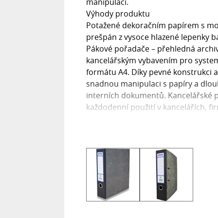
manipulaci.
Výhody produktu
Potažené dekoračním papírem s mo
prešpán z vysoce hlazené lepenky 
Pákové pořadače – přehledná arch
kancelářským vybavením pro systema
formátu A4. Díky pevné konstrukci
snadnou manipulaci s papíry a dlou
interních dokumentů. Kancelářské 
každodenní použití v kancelářích, f
varianty se širokým i úzkým hřbete
dokumentů. Povrch pořadačů je odo
pořadače A4 jsou dostupné v různý
přehlednou organizaci dokumentů 
mechanismu drží papíry pevně na sv
vyjímání listů. Vyberte si kvalitní 
a pomohou udržet pořádek v kancelář
dokumentů.
Společnost Toner Print.MM, s r.o. 