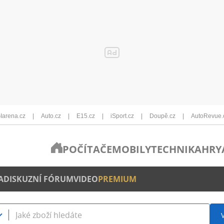
Iarena.cz
Auto.cz
E15.cz
iSport.cz
Doupě.cz
AutoRevue.
POČÍTAČE
MOBILY
TECHNIKA
HRY
A
DISKUZNÍ FÓRUM
VIDEO
PREMIUM