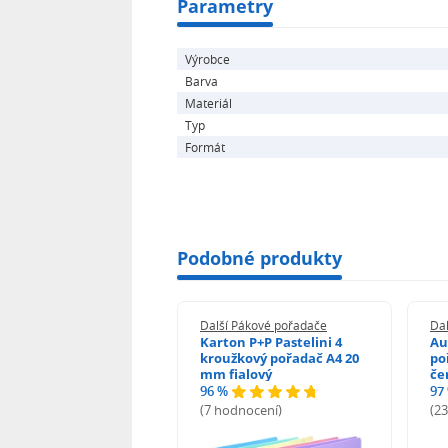
Parametry
spotřebního materiálu do tiskáren.
Sortiment papírenského, školního a
zbožím naší společnosti se sídlem v
Výrobce
Barva
Materiál
Typ
Formát
Podobné produkty
í Pákové pořadače
Další Pákové pořadače
Da
on P+P Pastelini
Karton P+P Pastelini 4
Au
žkový pořadač 2
kroužkový pořadač A4 20
po
žky A4 2 cm fialová
mm fialový
če
96 %
97
odnocení)
(7 hodnocení)
(2