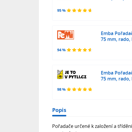
95 %
Emba Pořadač
75 mm, rado, l
94 %
Emba Pořadač
75 mm, rado, l
98 %
Popis
Pořadače určené k založení a tříděn