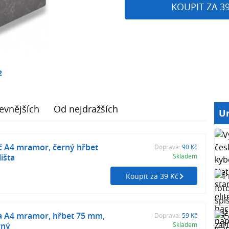
KOUPIT ZA 3
2
evnějších
Od nejdražších
Ur
 A4 mramor, černý hřbet
Doprava:
90 Kč
išta
Skladem
Koupit za 39 Kč
 A4 mramor, hřbet 75 mm,
Doprava:
59 Kč
rný
Skladem