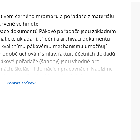
tivem černého mramoru a pořadače z materiálu
barvené ve hmotě
ivace dokumentů Pákové pořadače jsou základním
tické ukládání, třídění a archivaci dokumentů
 a kvalitnímu pákovému mechanismu umožňují
hodobé uchování smluv, faktur, účetních dokladů i
pákové pořadače (šanony) jsou vhodné pro
irmách, školách i domácích pracovnách. Nabízíme
m, které se přizpůsobí množství ukládaných
Zobrazit více
lný proti opotřebení a snadno se udržuje. Pákové
ch barvách, materiálech a provedeních, což umožňuje
podle typu nebo oddělení. Díky kovovému pákovému
ém místě a zároveň umožňují rychlé vkládání i
pákové pořadače na dokumenty, které usnadní archivaci
i. Ideální řešení pro efektivní organizaci papírových
je česká obchodní společnost zaměřená na prodej