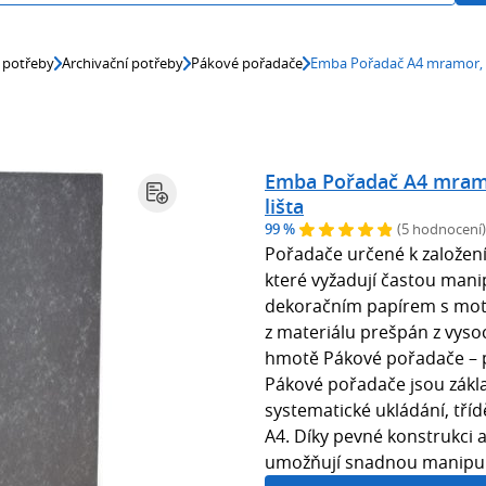
 potřeby
Archivační potřeby
Pákové pořadače
Emba Pořadač A4 mramor, č
Emba Pořadač A4 mramo
lišta
99 %
(5 hodnocení)
Pořadače určené k založení
které vyžadují častou man
dekoračním papírem s mo
z materiálu prešpán z vyso
hmotě Pákové pořadače – 
Pákové pořadače jsou zák
systematické ukládání, tří
A4. Díky pevné konstrukci
umožňují snadnou manipula