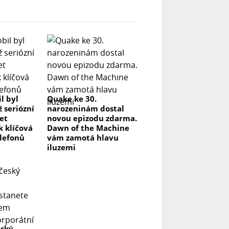
l byl
Quake ke 30.
ž seriózní
narozeninám dostal
let
novou epizodu zdarma.
k klíčová
Dawn of the Machine
elefonů
vám zamotá hlavu
iluzemi
eský