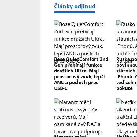
Články odjinud
Bose QuietComfort 2nd
Rusko po
Gen přebírají funkce
povinnou
dražších Ultra. Mají
státních 
prostorový zvuk, lepší
iPhonů. 
ANC a poslech přes
teď čelí
USB-C
pokutě
Marantz mění
Netflix a