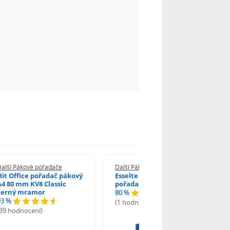
Další Pákové pořadače
Další Pákové pořadače
Hit Office pořadač pákový
Esselte Economy pákový
A4 80 mm KV8 Classic
pořadač A4 7,5 cm modrý
černý mramor
80 %
93 %
(1 hodnocení)
(39 hodnocení)