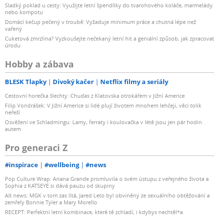
Sladký poklad u cesty: Využijte letní špendlíky do tvarohového koláče, marmelády
nebo kompotu
Domácí kečup pečený v troubě: Vyžaduje minimum práce a chutná lépe než
vařený
Cuketová zmrzlina? Vyzkoušejte nečekaný letní hit a geniální způsob, jak zpracovat
úrodu
Hobby a zábava
BLESK Tlapky
Divoký kačer
Netflix filmy a seriály
Cestovní horečka šlechty: Chuďas z Klatovska otrokářem v Jižní Americe
Filip Vondrášek: V Jižní Americe si lidé plují životem mnohem lehčeji, věci tolik
neřeší
Osvěžení ve Schladmingu: Lamy, ferraty i koulovačka v létě jsou jen pár hodin
autem
Pro generaci Z
#inspirace
#wellbeing
#news
Pop Culture Wrap: Ariana Grande promluvila o svém ústupu z veřejného života a
Sophia z KATSEYE si dává pauzu od skupiny
Alt news: MGK v tom zas lítá, Jared Leto byl obviněný ze sexuálního obtěžování a
zemřely Bonnie Tyler a Mary Morello
RECEPT: Perfektní letní kombinace, které tě zchladí, i kdybys nechtěl*a