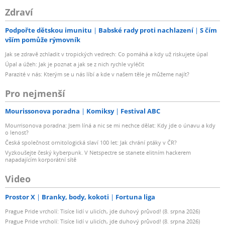
Zdraví
Podpořte dětskou imunitu
Babské rady proti nachlazení
S čím
vším pomůže rýmovník
Jak se zdravě zchladit v tropických vedrech: Co pomáhá a kdy už riskujete úpal
Úpal a úžeh: Jak je poznat a jak se z nich rychle vyléčit
Parazité v nás: Kterým se u nás líbí a kde v našem těle je můžeme najít?
Pro nejmenší
Mourissonova poradna
Komiksy
Festival ABC
Mourrisonova poradna: Jsem líná a nic se mi nechce dělat: Kdy jde o únavu a kdy
o lenost?
Česká společnost ornitologická slaví 100 let: Jak chrání ptáky v ČR?
Vyzkoušejte český kyberpunk. V Netspectre se stanete elitním hackerem
napadajícím korporátní sítě
Video
Prostor X
Branky, body, kokoti
Fortuna liga
Prague Pride vrcholí: Tisíce lidí v ulicích, jde duhový průvod! (8. srpna 2026)
Prague Pride vrcholí: Tisíce lidí v ulicích, jde duhový průvod! (8. srpna 2026)