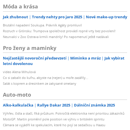
Móda a krása
Jak zhubnout
Trendy nehty pro jaro 2025
Nové make-up trendy
Brutální napadení Soukupa. Právník Agáty promluvil
Rozruch v Grónsku: Trumpova společnost provádí ropné vrty bez povolení!
Neurvalci v Zoo Ostrava krmili mandrily! Po napomenutí ještě nadávali
Pro ženy a maminky
Nejčastější novoroční předsevzetí
Miminko a mráz
Jak vybírat
letní dovolenou
video Alena Mihulová
Co si zabalit do kufru, abyste na (nejen) u moře zazářily...
Salát s koprem a dresinkem ze zakysané smetany
Auto-moto
Alko-kalkulačka
Rallye Dakar 2025
Dálniční známka 2025
Výhřev, čidla a stačí, říká průzkum. Pokročilá elektronika není prioritou zákazníků
MotoGP: Martin proměnil pole position ve výhru v britském sprintu
Câmara se vyjádřil ke spekulacím, které ho pojí se sedačkou u Haasu