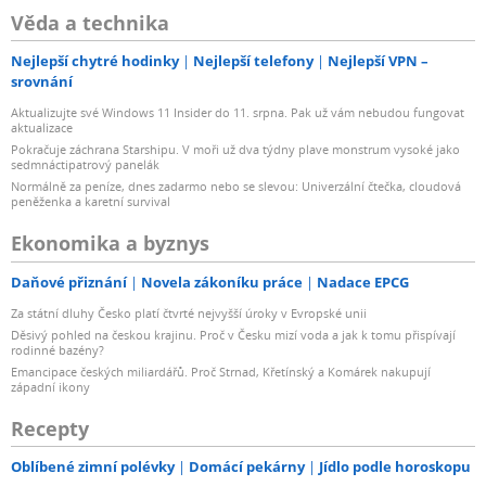
Věda a technika
Nejlepší chytré hodinky
Nejlepší telefony
Nejlepší VPN –
srovnání
Aktualizujte své Windows 11 Insider do 11. srpna. Pak už vám nebudou fungovat
aktualizace
Pokračuje záchrana Starshipu. V moři už dva týdny plave monstrum vysoké jako
sedmnáctipatrový panelák
Normálně za peníze, dnes zadarmo nebo se slevou: Univerzální čtečka, cloudová
peněženka a karetní survival
Ekonomika a byznys
Daňové přiznání
Novela zákoníku práce
Nadace EPCG
Za státní dluhy Česko platí čtvrté nejvyšší úroky v Evropské unii
Děsivý pohled na českou krajinu. Proč v Česku mizí voda a jak k tomu přispívají
rodinné bazény?
Emancipace českých miliardářů. Proč Strnad, Křetínský a Komárek nakupují
západní ikony
Recepty
Oblíbené zimní polévky
Domácí pekárny
Jídlo podle horoskopu