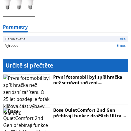
Klasický tvar baňky A60 je kompatibilní s lustry, lampami
a svítidly. Široký vyzařovací úhel 180 ° rozptyluje světlo
rovnoměrně.
Parametry
Barva světla
bílá
Výrobce
Emos
Určitě si přečtěte
První fotomobil byl spíš hračka
než seriózní zařízení....
Bose QuietComfort 2nd Gen
přebírají funkce dražších Ultra....