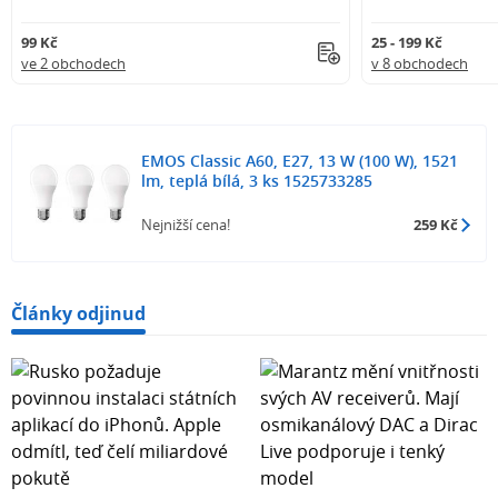
99 Kč
25 - 199 Kč
ve 2 obchodech
v 8 obchodech
EMOS Classic A60, E27, 13 W (100 W), 1521
lm, teplá bílá, 3 ks 1525733285
Nejnižší cena!
259 Kč
Články odjinud