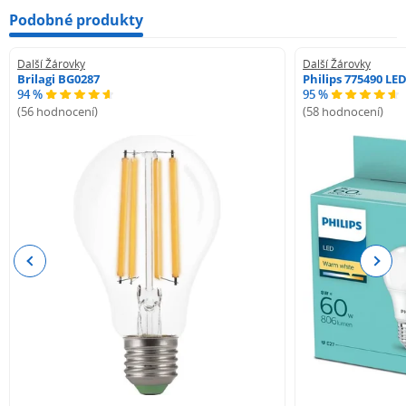
Podobné produkty
Další Žárovky
Další Žárovky
Brilagi BG0287
Philips 775490 LE
94 %
95 %
(56 hodnocení)
(58 hodnocení)
Previous
Next