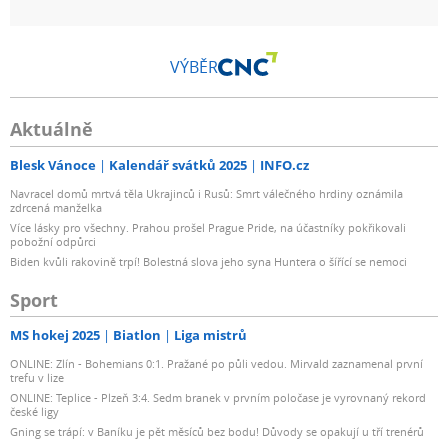
VÝBĚR
Aktuálně
Blesk Vánoce
Kalendář svátků 2025
INFO.cz
Navracel domů mrtvá těla Ukrajinců i Rusů: Smrt válečného hrdiny oznámila
zdrcená manželka
Více lásky pro všechny. Prahou prošel Prague Pride, na účastníky pokřikovali
pobožní odpůrci
Biden kvůli rakovině trpí! Bolestná slova jeho syna Huntera o šířící se nemoci
Sport
MS hokej 2025
Biatlon
Liga mistrů
ONLINE: Zlín - Bohemians 0:1. Pražané po půli vedou. Mirvald zaznamenal první
trefu v lize
ONLINE: Teplice - Plzeň 3:4. Sedm branek v prvním poločase je vyrovnaný rekord
české ligy
Gning se trápí: v Baníku je pět měsíců bez bodu! Důvody se opakují u tří trenérů