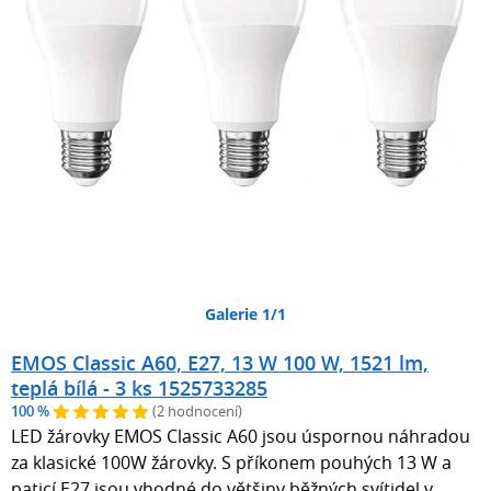
Galerie 1/1
EMOS Classic A60, E27, 13 W 100 W, 1521 lm,
teplá bílá - 3 ks 1525733285
100 %
(2 hodnocení)
LED žárovky EMOS Classic A60 jsou úspornou náhradou
za klasické 100W žárovky. S příkonem pouhých 13 W a
paticí E27 jsou vhodné do většiny běžných svítidel v