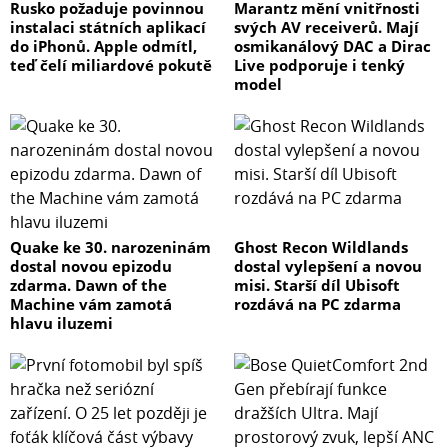
Rusko požaduje povinnou
Marantz mění vnitřnosti
instalaci státních aplikací
svých AV receiverů. Mají
do iPhonů. Apple odmítl,
osmikanálový DAC a Dirac
teď čelí miliardové pokutě
Live podporuje i tenký
model
Quake ke 30. narozeninám
Ghost Recon Wildlands
dostal novou epizodu
dostal vylepšení a novou
zdarma. Dawn of the
misi. Starší díl Ubisoft
Machine vám zamotá
rozdává na PC zdarma
hlavu iluzemi