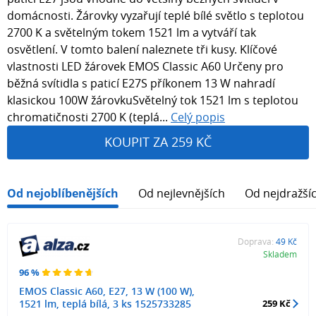
domácnosti. Žárovky vyzařují teplé bílé světlo s teplotou
2700 K a světelným tokem 1521 lm a vytváří tak
osvětlení. V tomto balení naleznete tři kusy. Klíčové
vlastnosti LED žárovek EMOS Classic A60 Určeny pro
běžná svítidla s paticí E27S příkonem 13 W nahradí
klasickou 100W žárovkuSvětelný tok 1521 lm s teplotou
chromatičnosti 2700 K (teplá...
Celý popis
KOUPIT ZA 259 KČ
Od nejoblíbenějších
Od nejlevnějších
Od nejdražší
Doprava:
49 Kč
Skladem
96 %
EMOS Classic A60, E27, 13 W (100 W),
1521 lm, teplá bílá, 3 ks 1525733285
259 Kč