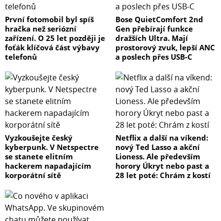
První fotomobil byl spíš
Bose QuietComfort 2nd
hračka než seriózní
Gen přebírají funkce
zařízení. O 25 let později je
dražších Ultra. Mají
foťák klíčová část výbavy
prostorový zvuk, lepší ANC
telefonů
a poslech přes USB-C
Vyzkoušejte český
Netflix a další na víkend:
kyberpunk. V Netspectre
nový Ted Lasso a akční
se stanete elitním
Lioness. Ale především
hackerem napadajícím
horory Úkryt nebo past a
korporátní sítě
28 let poté: Chrám z kostí