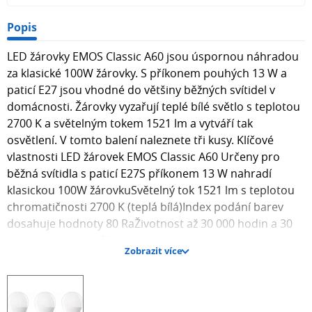
Popis
LED žárovky EMOS Classic A60 jsou úspornou náhradou
za klasické 100W žárovky. S příkonem pouhých 13 W a
paticí E27 jsou vhodné do většiny běžných svítidel v
domácnosti. Žárovky vyzařují teplé bílé světlo s teplotou
2700 K a světelným tokem 1521 lm a vytváří tak
osvětlení. V tomto balení naleznete tři kusy. Klíčové
vlastnosti LED žárovek EMOS Classic A60 Určeny pro
běžná svítidla s paticí E27S příkonem 13 W nahradí
klasickou 100W žárovkuSvětelný tok 1521 lm s teplotou
chromatičnosti 2700 K (teplá bílá)Index podání barev
dosahuje hodnoty 80 RaŽivotnost až 30 000 hodin a 30
000 spínacích cyklůZařazeny do energetické třídy
Zobrazit více
EVyzařovací úhel 180 °Rozměry 120 × 60 mm (d×ø)Balení
obsahuje 3 kusy žárovek Efektivní provoz Díky světelné
účinnosti 117 lm/W žárovky efektivně přeměňují energii
na světlo. Jsou navrženy pro standardní napětí 230 V.