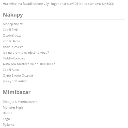
Hra světel na fasádě slavné vily: Tugendhat slaví 25 let na seznamu UNESCO
Nákupy
hledejceny.cz
Zboží Živě
Osobní vozy
Zboží Dáma
zbozi.blesk.cz
Jak na prohlídku ojetého vozu?
HobbyKompas
Auto pro začátečníka do 100 000 Kč
Zboží Auto
Ojetá Škoda Octavia
Jak vybrat auto?
Mimibazar
Testujte s Mimibazarem
Monster High
Barbie
Lego
Pyžama