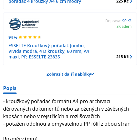
pořadač 4 kroužky A4 6 cm modrý
225 Kč
Doprava:
90 Kč
Skladem
94 %
ESSELTE Kroužkový pořadač Jumbo,
Vivida modrá, 4 D kroužky, 60 mm, A4
maxi, PP, ESSELTE 23835
215 Kč
Zobrazit další nabídky
Popis
- kroužkový pořadač formátu A4 pro archivaci
děrovaných dokumentů nebo založených v závěsných
kapsách nebo v rejstřících a rozlišovačích
- potažen odolnou a omyvatelnou PP fólií z obou stran
Rozměry (mm)