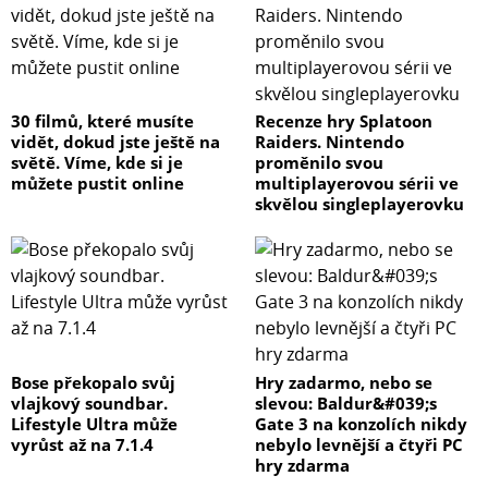
30 filmů, které musíte
Recenze hry Splatoon
vidět, dokud jste ještě na
Raiders. Nintendo
světě. Víme, kde si je
proměnilo svou
můžete pustit online
multiplayerovou sérii ve
skvělou singleplayerovku
Bose překopalo svůj
Hry zadarmo, nebo se
vlajkový soundbar.
slevou: Baldur&#039;s
Lifestyle Ultra může
Gate 3 na konzolích nikdy
vyrůst až na 7.1.4
nebylo levnější a čtyři PC
hry zdarma