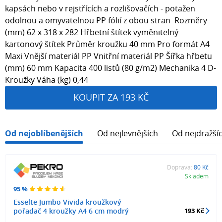
kapsách nebo v rejstřících a rozlišovačích - potažen
odolnou a omyvatelnou PP fólií z obou stran Rozměry
(mm) 62 x 318 x 282 Hřbetní štítek vyměnitelný
kartonový štítek Průměr kroužku 40 mm Pro formát A4
Maxi Vnější materiál PP Vnitřní materiál PP Šířka hřbetu
(mm) 60 mm Kapacita 400 listů (80 g/m2) Mechanika 4 D-
Kroužky Váha (kg) 0,44
KOUPIT ZA 193 KČ
Od nejoblíbenějších
Od nejlevnějších
Od nejdražší
Doprava:
80 Kč
Skladem
95 %
Esselte Jumbo Vivida kroužkový
pořadač 4 kroužky A4 6 cm modrý
193 Kč