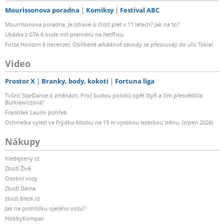
Mourissonova poradna
Komiksy
Festival ABC
Mourrisonova poradna: Je zdravé si čistit pleť v 11 letech? Jak na to?
Ukázka z GTA 6 bude mít premiéru na Netflixu
Forza Horizon 6 (recenze): Oblíbené arkádové závody se přesouvají do ulic Tokia!
Video
Prostor X
Branky, body, kokoti
Fortuna liga
Tvůrci StarDance o změnách: Proč budou porotci opět čtyři a čím přesvědčila
Burkiewiczová?
František Laurin pohřeb
Ochmelka vylezl ve Frýdku-Místku na 15 m vysokou lezeckou stěnu. (srpen 2026)
Nákupy
hledejceny.cz
Zboží Živě
Osobní vozy
Zboží Dáma
zbozi.blesk.cz
Jak na prohlídku ojetého vozu?
HobbyKompas