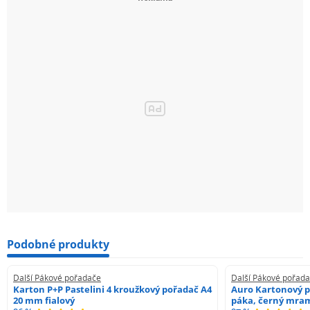
Podobné produkty
Další Pákové pořadače
Další Pákové pořad
Karton P+P Pastelini 4 kroužkový pořadač A4
Auro Kartonový p
20 mm fialový
páka, černý mra