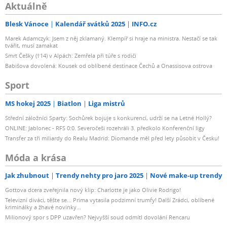
Aktuálně
Blesk Vánoce
Kalendář svátků 2025
INFO.cz
Marek Adamczyk: Jsem z něj zklamaný. Klempíř si hraje na ministra. Nestačí se tak
tvářit, musí zamakat
Smrt Češky (†14) v Alpách: Zemřela při túře s rodiči
Babišova dovolená: Kousek od oblíbené destinace Čechů a Onassisova ostrova
Sport
MS hokej 2025
Biatlon
Liga mistrů
Střední záložníci Sparty: Sochůrek bojuje s konkurencí, udrží se na Letné Hollý?
ONLINE: Jablonec - RFS 0:0. Severočeši rozehráli 3. předkolo Konferenční ligy
Transfer za tři miliardy do Realu Madrid: Diomande měl před lety působit v Česku!
Móda a krása
Jak zhubnout
Trendy nehty pro jaro 2025
Nové make-up trendy
Gottova dcera zveřejnila nový klip: Charlotte je jako Olivie Rodrigo!
Televizní diváci, těšte se... Prima vytasila podzimní trumfy! Další Zrádci, oblíbené
kriminálky a žhavé novinky...
Milionový spor s DPP uzavřen? Nejvyšší soud odmítl dovolání Rencaru