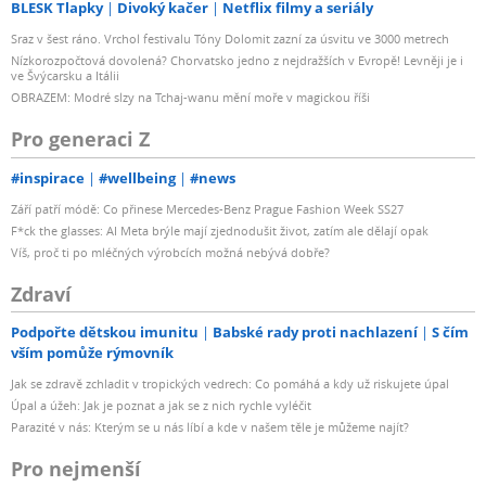
BLESK Tlapky
Divoký kačer
Netflix filmy a seriály
Sraz v šest ráno. Vrchol festivalu Tóny Dolomit zazní za úsvitu ve 3000 metrech
Nízkorozpočtová dovolená? Chorvatsko jedno z nejdražších v Evropě! Levněji je i
ve Švýcarsku a Itálii
OBRAZEM: Modré slzy na Tchaj-wanu mění moře v magickou říši
Pro generaci Z
#inspirace
#wellbeing
#news
Září patří módě: Co přinese Mercedes-Benz Prague Fashion Week SS27
F*ck the glasses: AI Meta brýle mají zjednodušit život, zatím ale dělají opak
Víš, proč ti po mléčných výrobcích možná nebývá dobře?
Zdraví
Podpořte dětskou imunitu
Babské rady proti nachlazení
S čím
vším pomůže rýmovník
Jak se zdravě zchladit v tropických vedrech: Co pomáhá a kdy už riskujete úpal
Úpal a úžeh: Jak je poznat a jak se z nich rychle vyléčit
Parazité v nás: Kterým se u nás líbí a kde v našem těle je můžeme najít?
Pro nejmenší