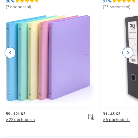
96 %
97 %
(7 hodnocení)
(23 hodnocení)
Previous
Next
59 - 121 Kč
31 - 45 Kč
v 22 obchodech
v 5 obchodech