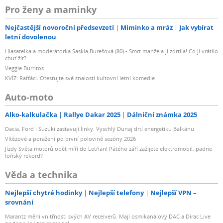
Pro ženy a maminky
Nejčastější novoroční předsevzetí
Miminko a mráz
Jak vybírat
letní dovolenou
Hlasatelka a moderátorka Saskia Burešová (80) - Smrt manžela ji zdrtila! Co jí vrátilo
chuť žít?
Veggie Burritos
KVÍZ: Rafťáci. Otestujte své znalosti kultovní letní komedie
Auto-moto
Alko-kalkulačka
Rallye Dakar 2025
Dálniční známka 2025
Dacia, Ford i Suzuki zastavují linky. Vyschlý Dunaj drtí energetiku Balkánu
Vítězové a poražení po první polovině sezóny 2026
Jízdy Světa motorů opět míří do Letňan! Pátého září zažijete elektromobil, padne
loňský rekord?
Věda a technika
Nejlepší chytré hodinky
Nejlepší telefony
Nejlepší VPN –
srovnání
Marantz mění vnitřnosti svých AV receiverů. Mají osmikanálový DAC a Dirac Live