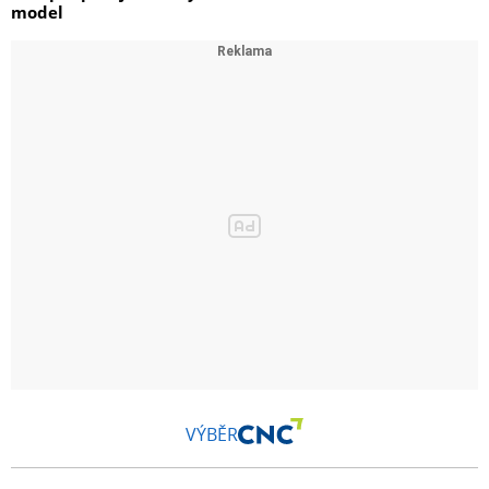
model
VÝBĚR