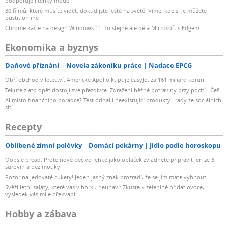
podporuje i tenký model
30 filmů, které musíte vidět, dokud jste ještě na světě. Víme, kde si je můžete
pustit online
Chrome kašle na design Windows 11. To stejné ale dělá Microsoft s Edgem
Ekonomika a byznys
Daňové přiznání
Novela zákoníku práce
Nadace EPCG
Obří obchod v letectví. Americké Apollo kupuje easyJet za 161 miliard korun
Tekuté zlato opět dostojí své přezdívce. Zdražení běžné potraviny brzy pocítí i Češi
AI místo finančního poradce? Test odhalil neexistující produkty i rady ze sociálních
sítí
Recepty
Oblíbené zimní polévky
Domácí pekárny
Jídlo podle horoskopu
Oopsie bread: Proteinové pečivo lehké jako obláček zvládnete připravit jen ze 3
surovin a bez mouky
Pozor na jedovaté cukety! Jeden jasný znak prozradí, že se jim máte vyhnout
Svěží letní saláty, které vás v horku neunaví: Zkuste k zelenině přidat ovoce,
výsledek vás mile překvapí!
Hobby a zábava