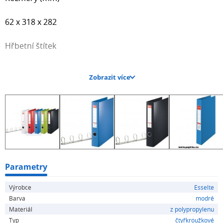
62 x 318 x 282
Hřbetní štítek
vyměnitelný kartonový štítek
Zobrazit více
Průměr kroužku
40 mm
Pro formát
A4 Maxi
Parametry
Výrobce
Esselte
Vnější materiál
Barva
modré
Materiál
z polypropylenu
PP
Typ
čtyřkroužkové