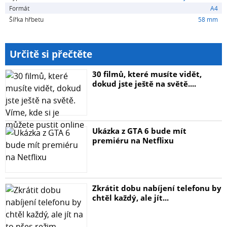
Formát
A4
Vnitřní materiál
Šířka hřbetu
58 mm
PP
Určitě si přečtěte
Šířka hřbetu (mm)
30 filmů, které musíte vidět,
dokud jste ještě na světě....
60 mm
Kapacita
Ukázka z GTA 6 bude mít
400 listů (80 g/m2)
premiéru na Netflixu
Mechanika
4 D-Kroužky
Zkrátit dobu nabíjení telefonu by
chtěl každý, ale jít...
Váha (kg)