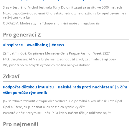
Sraz v šest ráno. Vrchol festivalu Tóny Dolomit zazní za úsvitu ve 3000 metrech
Nízkorozpočtová dovolená? Chorvatsko jedno z nejdražších v Evropě! Levněji je i
ve Švýcarsku a Itálii
OBRAZEM: Modré slzy na Tchaj-wanu mění moře v magickou říši
Pro generaci Z
#inspirace
#wellbeing
#news
Září patří módě: Co přinese Mercedes-Benz Prague Fashion Week SS27
F*ck the glasses: AI Meta brýle mají zjednodušit život, zatím ale dělají opak
Víš, proč ti po mléčných výrobcích možná nebývá dobře?
Zdraví
Podpořte dětskou imunitu
Babské rady proti nachlazení
S čím
vším pomůže rýmovník
Jak se zdravě zchladit v tropických vedrech: Co pomáhá a kdy už riskujete úpal
Úpal a úžeh: Jak je poznat a jak se z nich rychle vyléčit
Parazité v nás: Kterým se u nás líbí a kde v našem těle je můžeme najít?
Pro nejmenší