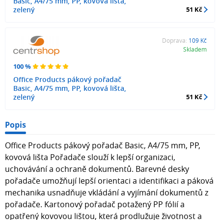
Basic, A4/75 mm, PP, kovová lišta,
zelený
51 Kč
Doprava:
109 Kč
Skladem
100 %
Office Products pákový pořadač
Basic, A4/75 mm, PP, kovová lišta,
zelený
51 Kč
Popis
Office Products pákový pořadač Basic, A4/75 mm, PP,
kovová lišta Pořadače slouží k lepší organizaci,
uchovávání a ochraně dokumentů. Barevné desky
pořadače umožňují lepší orientaci a identifikaci a páková
mechanika usnadňuje vkládání a vyjímání dokumentů z
pořadače. Kartonový pořadač potažený PP fólií a
opatřený kovovou lištou, která prodlužuje životnost a