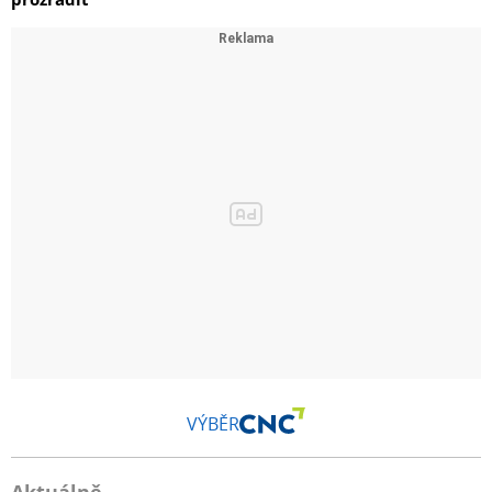
VÝBĚR