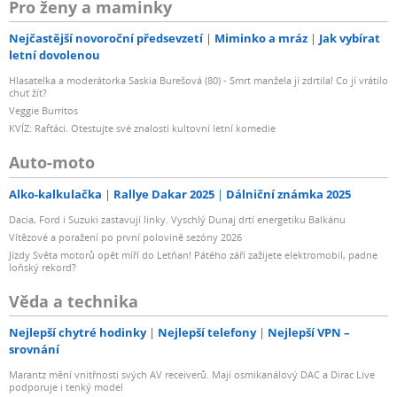
Pro ženy a maminky
Nejčastější novoroční předsevzetí
Miminko a mráz
Jak vybírat
letní dovolenou
Hlasatelka a moderátorka Saskia Burešová (80) - Smrt manžela ji zdrtila! Co jí vrátilo
chuť žít?
Veggie Burritos
KVÍZ: Rafťáci. Otestujte své znalosti kultovní letní komedie
Auto-moto
Alko-kalkulačka
Rallye Dakar 2025
Dálniční známka 2025
Dacia, Ford i Suzuki zastavují linky. Vyschlý Dunaj drtí energetiku Balkánu
Vítězové a poražení po první polovině sezóny 2026
Jízdy Světa motorů opět míří do Letňan! Pátého září zažijete elektromobil, padne
loňský rekord?
Věda a technika
Nejlepší chytré hodinky
Nejlepší telefony
Nejlepší VPN –
srovnání
Marantz mění vnitřnosti svých AV receiverů. Mají osmikanálový DAC a Dirac Live
podporuje i tenký model