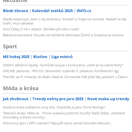
Aktuálně
Blesk Vánoce
Kalendář svátků 2025
INFO.cz
Marek Adamczyk: Jsem z něj zklamaný. Klempíř si hraje na ministra. Nestačí se tak
tvářit, musí zamakat
Smrt Češky (†14) v Alpách: Zemřela při túře s rodiči
Babišova dovolená: Kousek od oblíbené destinace Čechů a Onassisova ostrova
Sport
MS hokej 2025
Biatlon
Liga mistrů
Střední záložníci Sparty: Sochůrek bojuje s konkurencí, udrží se na Letné Hollý?
ONLINE: Jablonec - RFS 0:0. Severočeši rozehráli 3. předkolo Konferenční ligy
Transfer za tři miliardy do Realu Madrid: Diomande měl před lety působit v Česku!
Móda a krása
Jak zhubnout
Trendy nehty pro jaro 2025
Nové make-up trendy
Gottova dcera zveřejnila nový klip: Charlotte je jako Olivie Rodrigo!
Televizní diváci, těšte se... Prima vytasila podzimní trumfy! Další Zrádci, oblíbené
kriminálky a žhavé novinky...
Milionový spor s DPP uzavřen? Nejvyšší soud odmítl dovolání Rencaru