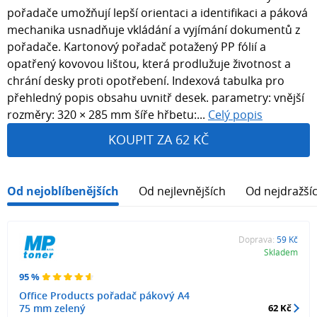
pořadače umožňují lepší orientaci a identifikaci a páková
mechanika usnadňuje vkládání a vyjímání dokumentů z
pořadače. Kartonový pořadač potažený PP fólií a
opatřený kovovou lištou, která prodlužuje životnost a
chrání desky proti opotřebení. Indexová tabulka pro
přehledný popis obsahu uvnitř desek. parametry: vnější
rozměry: 320 × 285 mm šíře hřbetu:...
Celý popis
KOUPIT ZA 62 KČ
Od nejoblíbenějších
Od nejlevnějších
Od nejdražší
Doprava:
59 Kč
Skladem
95 %
Office Products pořadač pákový A4
75 mm zelený
62 Kč