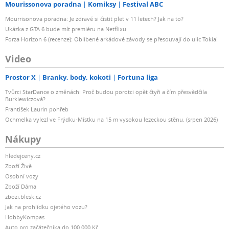
Mourissonova poradna
Komiksy
Festival ABC
Mourrisonova poradna: Je zdravé si čistit pleť v 11 letech? Jak na to?
Ukázka z GTA 6 bude mít premiéru na Netflixu
Forza Horizon 6 (recenze): Oblíbené arkádové závody se přesouvají do ulic Tokia!
Video
Prostor X
Branky, body, kokoti
Fortuna liga
Tvůrci StarDance o změnách: Proč budou porotci opět čtyři a čím přesvědčila
Burkiewiczová?
František Laurin pohřeb
Ochmelka vylezl ve Frýdku-Místku na 15 m vysokou lezeckou stěnu. (srpen 2026)
Nákupy
hledejceny.cz
Zboží Živě
Osobní vozy
Zboží Dáma
zbozi.blesk.cz
Jak na prohlídku ojetého vozu?
HobbyKompas
Auto pro začátečníka do 100 000 Kč