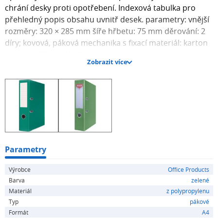
chrání desky proti opotřebení. Indexová tabulka pro
přehledný popis obsahu uvnitř desek. parametry: vnější
rozměry: 320 × 285 mm šíře hřbetu: 75 mm děrování: 2
díry; kovová, páková mechanika s fixací materiál: karton
potažení PP fólií (140μm); síla: 2 mm vnitřní strana s
Zobrazit více
indexovou tabulkou pro přehledný popis kovová lišta na
spodní hraně desek vyměnitelný hřbetní štítek kulatý
otvor pro vyjmutí pořadače
Parametry
Výrobce
Office Products
Barva
zelené
Materiál
z polypropylenu
Typ
pákové
Formát
A4