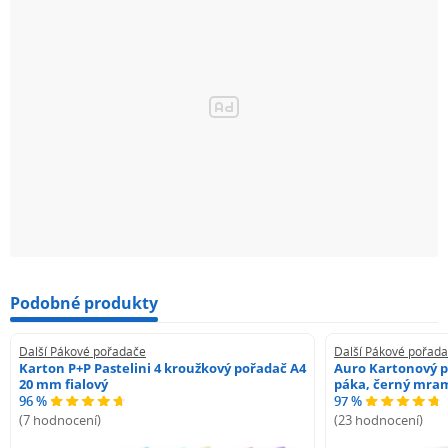
Podobné produkty
Další Pákové pořadače
Další Pákové pořad
Karton P+P Pastelini 4 kroužkový pořadač A4
Auro Kartonový p
20 mm fialový
páka, černý mra
96 %
97 %
(7 hodnocení)
(23 hodnocení)