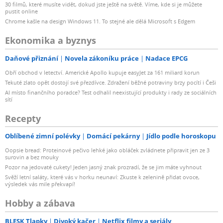
30 filmů, které musíte vidět, dokud jste ještě na světě. Víme, kde si je můžete
pustit online
Chrome kašle na design Windows 11. To stejné ale dělá Microsoft s Edgem
Ekonomika a byznys
Daňové přiznání
Novela zákoníku práce
Nadace EPCG
Obří obchod v letectví. Americké Apollo kupuje easyJet za 161 miliard korun
Tekuté zlato opět dostojí své přezdívce. Zdražení běžné potraviny brzy pocítí i Češi
AI místo finančního poradce? Test odhalil neexistující produkty i rady ze sociálních
sítí
Recepty
Oblíbené zimní polévky
Domácí pekárny
Jídlo podle horoskopu
Oopsie bread: Proteinové pečivo lehké jako obláček zvládnete připravit jen ze 3
surovin a bez mouky
Pozor na jedovaté cukety! Jeden jasný znak prozradí, že se jim máte vyhnout
Svěží letní saláty, které vás v horku neunaví: Zkuste k zelenině přidat ovoce,
výsledek vás mile překvapí!
Hobby a zábava
BLESK Tlapky
Divoký kačer
Netflix filmy a seriály