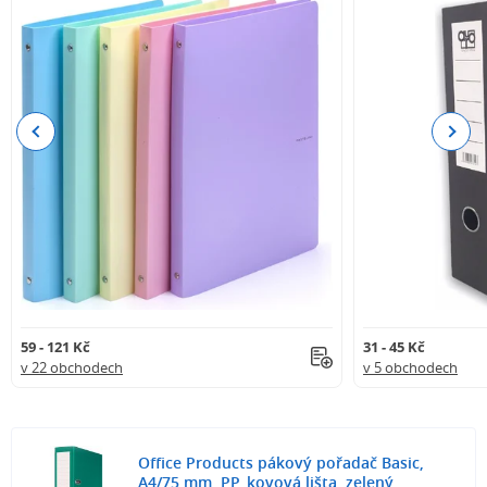
Previous
Next
59 - 121 Kč
31 - 45 Kč
v 22 obchodech
v 5 obchodech
Office Products pákový pořadač Basic,
A4/75 mm, PP, kovová lišta, zelený