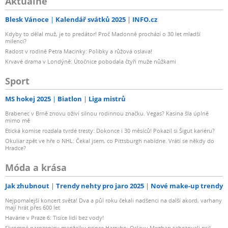
Aktuálně
Blesk Vánoce
Kalendář svátků 2025
INFO.cz
Kdyby to dělal muž, je to predátor! Proč Madonně prochází o 30 let mladší
milenci?
Radost v rodině Petra Macinky: Polibky a růžová oslava!
Krvavé drama v Londýně: Útočnice pobodala čtyři muže nůžkami
Sport
MS hokej 2025
Biatlon
Liga mistrů
Brabenec v Brně znovu oživí silnou rodinnou značku. Vegas? Kasina šla úplně
mimo mě
Etická komise rozdala tvrdé tresty: Dokonce i 30 měsíců! Pokazil si Šigut kariéru?
Okuliar zpět ve hře o NHL: Čekal jsem, co Pittsburgh nabídne. Vrátí se někdy do
Hradce?
Móda a krása
Jak zhubnout
Trendy nehty pro jaro 2025
Nové make-up trendy
Nejpomalejší koncert světa! Dva a půl roku čekali nadšenci na další akord, varhany
mají hrát přes 600 let
Havárie v Praze 6: Tisíce lidí bez vody!
Skromné narozeniny manželky prince Harryho: Oslavu Meghan sabotovali psi!