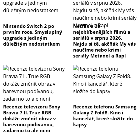
Nintendo Switch 2 po
Netflix a 30
prvním roce. Smysluplný
nejoblíbenějších filmů a
upgrade s jediným
seriálů v srpnu 2026.
důležitým nedostatkem
Najdu si tě, akčňák My vás
naučíme nebo krimi
seriály Metanol a Rapl
Recenze televizoru Sony
Recenze telefonu Samsung
Bravia 7 II. True RGB
Galaxy Z Fold8. Kino i
dokáže změnit obraz v
kancelář, které složíte do
barevnou podívanou,
kapsy
zadarmo to ale není