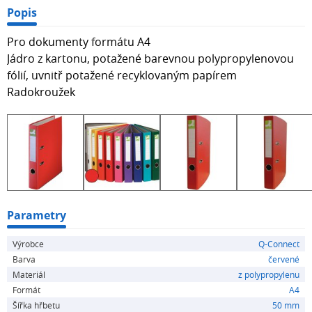
Popis
Pro dokumenty formátu A4
Jádro z kartonu, potažené barevnou polypropylenovou
fólií, uvnitř potažené recyklovaným papírem
Radokroužek
Parametry
Výrobce
Q-Connect
Barva
červené
Materiál
z polypropylenu
Formát
A4
Šířka hřbetu
50 mm