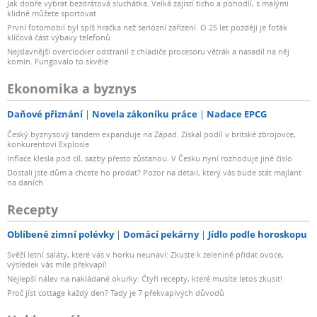
Jak dobře vybrat bezdrátová sluchátka. Velká zajistí ticho a pohodlí, s malými
klidně můžete sportovat
První fotomobil byl spíš hračka než seriózní zařízení. O 25 let později je foťák
klíčová část výbavy telefonů
Nejslavnější overclocker odstranil z chladiče procesoru větrák a nasadil na něj
komín. Fungovalo to skvěle
Ekonomika a byznys
Daňové přiznání
Novela zákoníku práce
Nadace EPCG
Český byznysový tandem expanduje na Západ. Získal podíl v britské zbrojovce,
konkurentovi Explosie
Inflace klesla pod cíl, sazby přesto zůstanou. V Česku nyní rozhoduje jiné číslo
Dostali jste dům a chcete ho prodat? Pozor na detail, který vás bude stát majlant
na daních
Recepty
Oblíbené zimní polévky
Domácí pekárny
Jídlo podle horoskopu
Svěží letní saláty, které vás v horku neunaví: Zkuste k zelenině přidat ovoce,
výsledek vás mile překvapí!
Nejlepší nálev na nakládané okurky: Čtyři recepty, které musíte letos zkusit!
Proč jíst cottage každý den? Tady je 7 překvapivých důvodů