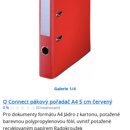
Galerie 1/4
Q Connect pákový pořadač A4 5 cm červený
0 %
(0 hodnocení)
Pro dokumenty formátu A4 Jádro z kartonu, potažené
barevnou polypropylenovou fólií, uvnitř potažené
recyklovaným papírem Radokroužek