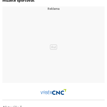
můžete sportovat
VÝBĚR