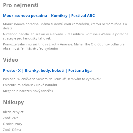
Pro nejmenší
Mourissonova poradna
Komiksy
Festival ABC
Mourrisonova poradna: Máma si domů vodí kamarádku, kterou nemám ráda. Co
dělat?
Nintendo nedělá jen skákačky a arkády. Fire Emblem: Fortune's Weave je pořádná
strategie pro fanoušky tahovek
Pomozte Salierimu začít nový život v Americe. Mafia: The Old Country odhaluje
obsah rozšíření těsně před vydáním
Video
Prostor X
Branky, body, kokoti
Fortuna liga
Poslední sklenička se Samem Neillem: Už jsem vám to vyprávěl?
Epicentrum Kalousek Nové nahrání
Meghanin narozeninový taneček
Nákupy
hledejceny.cz
Zboží Živě
Osobní vozy
Zboží Dáma