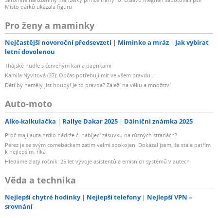
Místo dárků ukázala figuru
Pro ženy a maminky
Nejčastější novoroční předsevzetí
Miminko a mráz
Jak vybírat
letní dovolenou
Thajské nudle s červeným kari a paprikami
Kamila Nývltová (37): Občas potřebuji mít ve všem pravdu...
Děti by neměly jíst houby! Je to pravda? Záleží na věku a množství
Auto-moto
Alko-kalkulačka
Rallye Dakar 2025
Dálniční známka 2025
Proč mají auta hrdlo nádrže či nabíjecí zásuvku na různých stranách?
Pérez je se svým comebackem zatím velmi spokojen. Dokázal jsem, že stále patřím
k nejlepším, říká
Hledáme zlatý ročník: 25 let vývoje asistentů a emisních systémů v autech
Věda a technika
Nejlepší chytré hodinky
Nejlepší telefony
Nejlepší VPN –
srovnání