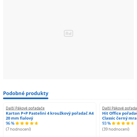
Podobné produkty
Další Pákové pořadače
Další Pákové pořad
Karton P+P Pastelini 4 kroužkový pořadač A4
Hit Office pořad
20 mm fialový
Classic černý mr
96 %
93 %
(7 hodnocení)
(39 hodnocení)