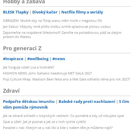
Hobby a zábava
BLESK Tlapky
Divoký kačer
Netflix filmy a seriály
OBRAZEM: Modré slzy na Tchaj-wanu mění moře v magickou říši
Jan Faltus: Vždycky mně přišlo trošku zvrhlé splachovat pitnou vodou
Zapomeňte na rozpálené Středomoří! Zamiřte na pohádkovou pláž se zlatým
pískem do Walesu
Pro generaci Z
#inspirace
#wellbeing
#news
Jak funguje vztah Lva a Vodnáře?
FASHION NEWS: John Galliano headlinuje MET GALA 2027
Pop Culture Wrap: Madison Beer řekla ano a Met Gala odhalilo téma pro rok 2027!
Zdraví
Podpořte dětskou imunitu
Babské rady proti nachlazení
S čím
vším pomůže rýmovník
Jak se zdravě zchladit v tropických vedrech: Co pomáhá a kdy už riskujete úpal
Úpal a úžeh: Jak je poznat a jak se z nich rychle vyléčit
Parazité v nás: Kterým se u nás líbí a kde v našem těle je můžeme najít?