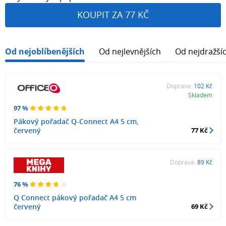
KOUPIT ZA 77 KČ
Od nejoblíbenějších
Od nejlevnějších
Od nejdražší
Doprava:
102 Kč
Skladem
97 %
Pákový pořadač Q-Connect A4 5 cm,
červený
77 Kč
Doprava:
89 Kč
76 %
Q Connect pákový pořadač A4 5 cm
červený
69 Kč