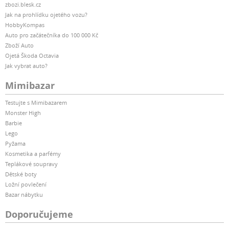
zbozi.blesk.cz
Jak na prohlídku ojetého vozu?
HobbyKompas
Auto pro začátečníka do 100 000 Kč
Zboží Auto
Ojetá Škoda Octavia
Jak vybrat auto?
Mimibazar
Testujte s Mimibazarem
Monster High
Barbie
Lego
Pyžama
Kosmetika a parfémy
Teplákové soupravy
Dětské boty
Ložní povlečení
Bazar nábytku
Doporučujeme