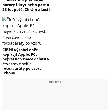
Lioness. Ale především
horory Úkryt nebo past a
28 let poté: Chrám z kostí
Čínští výrobci opět
kopírují Apple. Pět
největších značek chystá
čtvercové selfie
fotoaparáty po vzoru
iPhonu