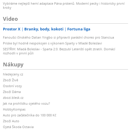
Vybíráme nejlepší herní adaptace Pána prstenů. Moderní pecky i historicky první
kroky
Video
Prostor X
Branky, body, kokoti
Fortuna liga
Fanoušci čínského Dalian Yingbo si připravili parádní choreo pro Stanciua
Priske byl hodně nespokojen s výkonem Sparty v Mladé Boleslavi
SESTŘIH: Mladá Boleslav - Sparta 2:0. Bezzubí Letenští opět ztratili. Domácí
rozhodli v první půli
Nákupy
hledejceny.cz
Zboží Živě
Osobní vozy
Zboží Dáma
zbozi.blesk.cz
Jak na prohlídku ojetého vozu?
HobbyKompas
Auto pro začátečníka do 100 000 Kč
Zboží Auto
Ojetá Škoda Octavia