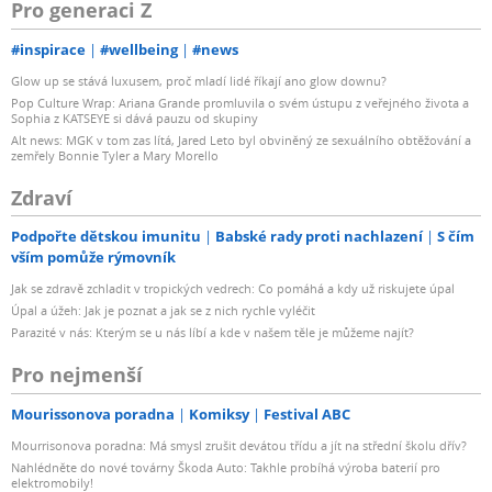
Pro generaci Z
#inspirace
#wellbeing
#news
Glow up se stává luxusem, proč mladí lidé říkají ano glow downu?
Pop Culture Wrap: Ariana Grande promluvila o svém ústupu z veřejného života a
Sophia z KATSEYE si dává pauzu od skupiny
Alt news: MGK v tom zas lítá, Jared Leto byl obviněný ze sexuálního obtěžování a
zemřely Bonnie Tyler a Mary Morello
Zdraví
Podpořte dětskou imunitu
Babské rady proti nachlazení
S čím
vším pomůže rýmovník
Jak se zdravě zchladit v tropických vedrech: Co pomáhá a kdy už riskujete úpal
Úpal a úžeh: Jak je poznat a jak se z nich rychle vyléčit
Parazité v nás: Kterým se u nás líbí a kde v našem těle je můžeme najít?
Pro nejmenší
Mourissonova poradna
Komiksy
Festival ABC
Mourrisonova poradna: Má smysl zrušit devátou třídu a jít na střední školu dřív?
Nahlédněte do nové továrny Škoda Auto: Takhle probíhá výroba baterií pro
elektromobily!