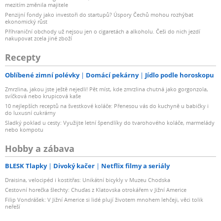
mezitím změnila majitele
Penzijní fondy jako investoři do startupů? Úspory Čechů mohou rozhýbat
ekonomický růst
Příhraniční obchody už nejsou jen o cigaretách a alkoholu. Češi do nich jezdí
nakupovat zcela jiné zboží
Recepty
Oblíbené zimní polévky
Domácí pekárny
Jídlo podle horoskopu
Zmrzlina, jakou jste ještě nejedli! Pět míst, kde zmrzlina chutná jako gorgonzola,
svíčková nebo krupicová kaše
10 nejlepších receptů na švestkové koláče: Přenesou vás do kuchyně u babičky i
do luxusní cukrárny
Sladký poklad u cesty: Využijte letní špendlíky do tvarohového koláče, marmelády
nebo kompotu
Hobby a zábava
BLESK Tlapky
Divoký kačer
Netflix filmy a seriály
Draisina, velocipéd i kostitřas: Unikátní bicykly v Muzeu Chodska
Cestovní horečka šlechty: Chuďas z Klatovska otrokářem v Jižní Americe
Filip Vondrášek: V Jižní Americe si lidé plují životem mnohem lehčeji, věci tolik
neřeší