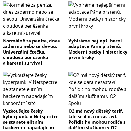
Normálně za peníze, dnes
Vybíráme nejlepší herní
zadarmo nebo se slevou:
adaptace Pána prstenů.
Univerzální čtečka,
Moderní pecky i historicky
cloudová peněženka
první kroky
a karetní survival
Vyzkoušejte český
O2 má nový dětský tarif,
kyberpunk. V Netspectre
kde se data nezastaví.
se stanete elitním
Pořídit ho mohou rodiče s
hackerem napadajícím
dalšími službami v O2