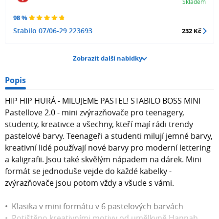
Skladem
98 %
Stabilo 07/06-29 223693
232 Kč
Zobrazit další nabídky
Popis
HIP HIP HURÁ - MILUJEME PASTEL! STABILO BOSS MINI
Pastellove 2.0 - mini zvýrazňovače pro teenagery,
studenty, kreativce a všechny, kteří mají rádi trendy
pastelové barvy. Teenageři a studenti milují jemné barvy,
kreativní lidé používají nové barvy pro moderní lettering
a kaligrafii. Jsou také skvělým nápadem na dárek. Mini
formát se jednoduše vejde do každé kabelky -
zvýrazňovače jsou potom vždy a všude s vámi.
• Klasika v mini formátu v 6 pastelových barvách
• Potištěno kreativními motivy od umělkyně Hannah