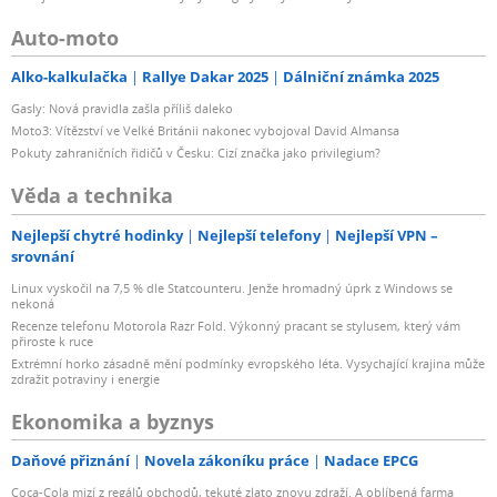
Auto-moto
Alko-kalkulačka
Rallye Dakar 2025
Dálniční známka 2025
Gasly: Nová pravidla zašla příliš daleko
Moto3: Vítězství ve Velké Británii nakonec vybojoval David Almansa
Pokuty zahraničních řidičů v Česku: Cizí značka jako privilegium?
Věda a technika
Nejlepší chytré hodinky
Nejlepší telefony
Nejlepší VPN –
srovnání
Linux vyskočil na 7,5 % dle Statcounteru. Jenže hromadný úprk z Windows se
nekoná
Recenze telefonu Motorola Razr Fold. Výkonný pracant se stylusem, který vám
přiroste k ruce
Extrémní horko zásadně mění podmínky evropského léta. Vysychající krajina může
zdražit potraviny i energie
Ekonomika a byznys
Daňové přiznání
Novela zákoníku práce
Nadace EPCG
Coca-Cola mizí z regálů obchodů, tekuté zlato znovu zdraží. A oblíbená farma