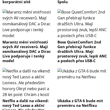
korporátní sítě
Spolu
Marantz mění vnitřnosti
Bose QuietComfort 2nd
svých AV receiverů. Mají
Gen přebírají funkce
osmikanálový DAC a Dirac
dražších Ultra. Mají
Live podporuje i tenký
prostorový zvuk, lepší ANC
model
a poslech přes USB-C
Netflix a další na víkend:
Ukázka z GTA 6 bude mít
nový Ted Lasso a akční
premiéru na Netflixu