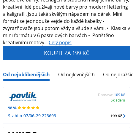
kreativní lidé používají nové barvy pro moderní lettering
a kaligrafii. Jsou také skvělým nápadem na dárek. Mini
formát se jednoduše vejde do každé kabelky -
zvýrazňovače jsou potom vždy a všude s vámi. • Klasika v
mini formátu v 6 pastelových barvách • Potištěno
kreativními motivy...
Celý popis
KOUPIT ZA 199 KČ
Od nejoblíbenějších
Od nejlevnějších
Od nejdražší
Doprava:
109 Kč
Skladem
98 %
Stabilo 07/06-29 223693
199 Kč