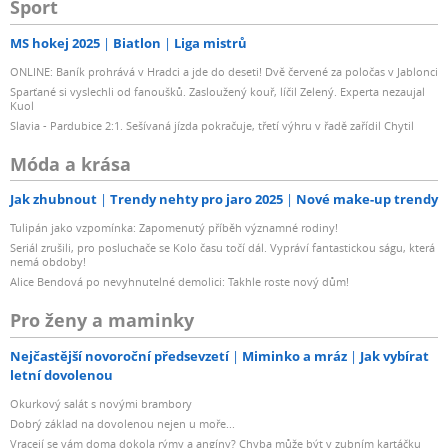
Sport
MS hokej 2025
Biatlon
Liga mistrů
ONLINE: Baník prohrává v Hradci a jde do deseti! Dvě červené za poločas v Jablonci
Sparťané si vyslechli od fanoušků. Zasloužený kouř, líčil Zelený. Experta nezaujal
Kuol
Slavia - Pardubice 2:1. Sešívaná jízda pokračuje, třetí výhru v řadě zařídil Chytil
Móda a krása
Jak zhubnout
Trendy nehty pro jaro 2025
Nové make-up trendy
Tulipán jako vzpomínka: Zapomenutý příběh významné rodiny!
Seriál zrušili, pro posluchače se Kolo času točí dál. Vypráví fantastickou ságu, která
nemá obdoby!
Alice Bendová po nevyhnutelné demolici: Takhle roste nový dům!
Pro ženy a maminky
Nejčastější novoroční předsevzetí
Miminko a mráz
Jak vybírat
letní dovolenou
Okurkový salát s novými brambory
Dobrý základ na dovolenou nejen u moře...
Vracejí se vám doma dokola rýmy a angíny? Chyba může být v zubním kartáčku