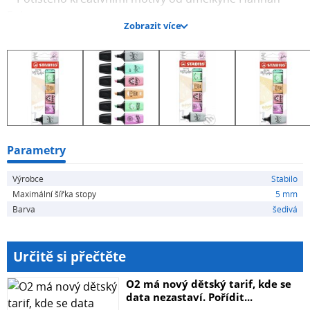
Rabenstein
Zobrazit více
• STABILO Anti-Dry-Out technologie: 4 hodiny ochrana
proti vysychání pro koncentrovanou práci
• Podtrhněte a zvýrazněte díky 2 šířkám stopy: 2 + 5 mm
Se STABILEM vesele do školy.
Parametry
Výrobce
Stabilo
Maximální šířka stopy
5 mm
Barva
šedivá
Určitě si přečtěte
O2 má nový dětský tarif, kde se
data nezastaví. Pořídit...