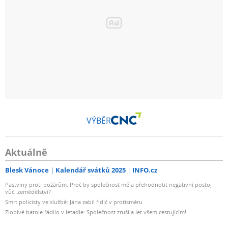
VÝBĚR
Aktuálně
Blesk Vánoce
Kalendář svátků 2025
INFO.cz
Pastviny proti požárům. Proč by společnost měla přehodnotit negativní postoj
vůči zemědělství?
Smrt policisty ve službě: Jána zabil řidič v protisměru
Zlobivé batole řádilo v letadle: Společnost zrušila let všem cestujícím!