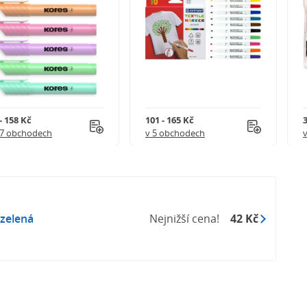
- 158 Kč
101 - 165 Kč
3
27 obchodech
v 5 obchodech
 zelená
Nejnižší cena!
42 Kč