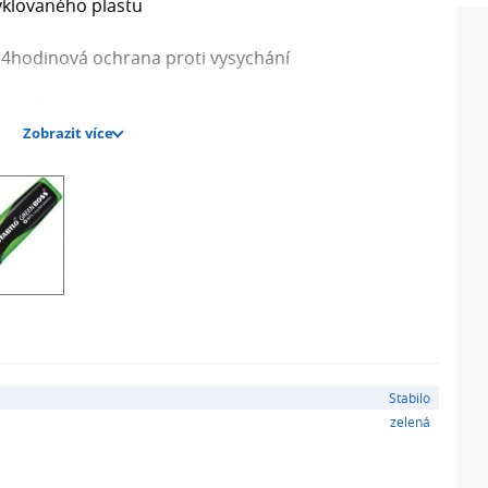
yklovaného plastu
: 4hodinová ochrana proti vysychání
lní STABILO BOSS ORIGINAL
Zobrazit více
Stabilo
zelená