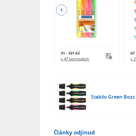
Previous
84 Kč
31 - 101 Kč
67 
 obchodech
v 47 obchodech
v 
Stabilo Green Boss
Články odjinud