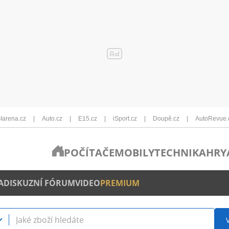
Iarena.cz
Auto.cz
E15.cz
iSport.cz
Doupě.cz
AutoRevue.
POČÍTAČE
MOBILY
TECHNIKA
HRY
A
DISKUZNÍ FÓRUM
VIDEO
PREMIUM