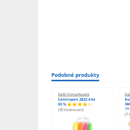
Podobné produkty
 Zvýrazňovače
Další Zvýrazňovače
Dal
ropen zvýrazňovač
Centropen 2822 4 ks
Ko
 žlutá
36
88 %
79
(30 hodnocení)
hodnocení)
(7