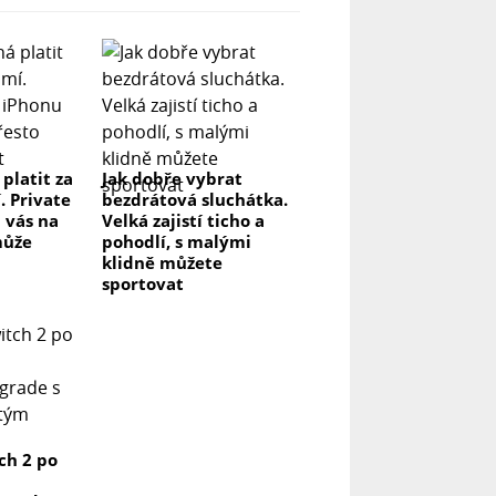
 platit za
Jak dobře vybrat
. Private
bezdrátová sluchátka.
 vás na
Velká zajistí ticho a
může
pohodlí, s malými
klidně můžete
sportovat
ch 2 po