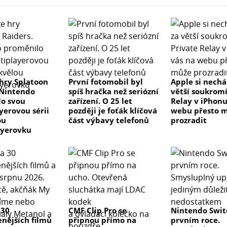
hry Splatoon
První fotomobil byl
Apple si nechá
 Nintendo
spíš hračka než seriózní
větší soukromí
o svou
zařízení. O 25 let
Relay v iPhonu
yerovou sérii
později je foťák klíčová
webu přesto 
ou
část výbavy telefonů
prozradit
ayerovku
 30
CMF Clip Pro se
Nintendo Swit
enějších filmů
připnou přímo na
prvním roce.