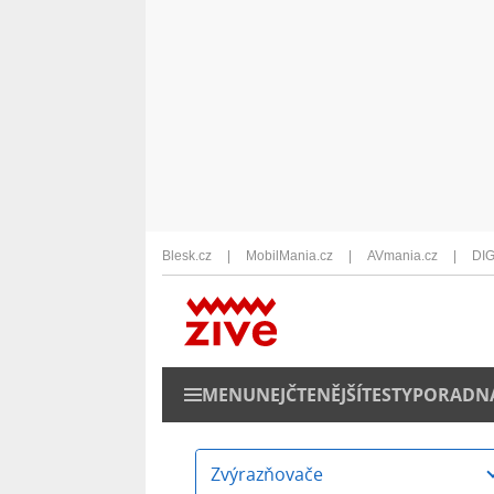
Blesk.cz
MobilMania.cz
AVmania.cz
DIG
MENU
NEJČTENĚJŠÍ
TESTY
PORADN
Zvýrazňovače