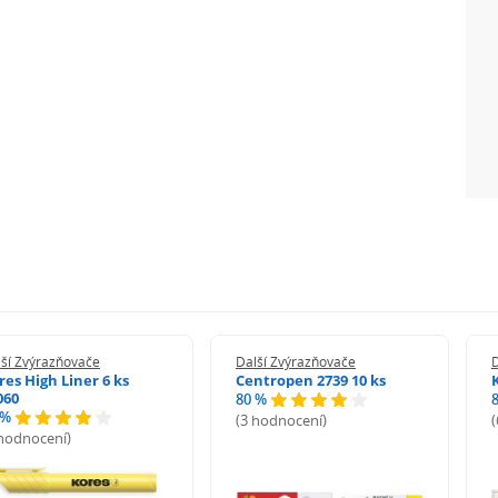
ší Zvýrazňovače
Další Zvýrazňovače
D
res High Liner 6 ks
Centropen 2739 10 ks
060
80 %
 %
(3 hodnocení)
 hodnocení)