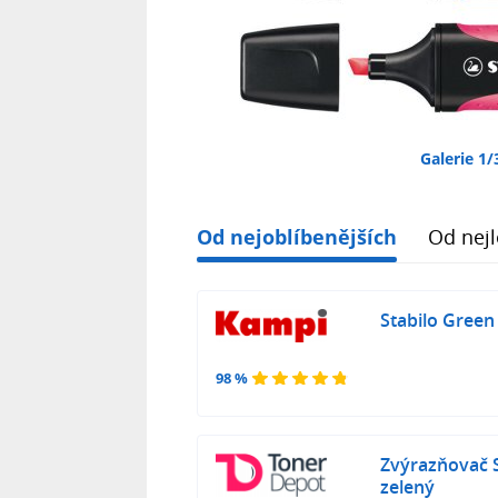
Galerie 1/
Od nejoblíbenějších
Od nejl
Stabilo Green
98 %
Zvýrazňovač
zelený