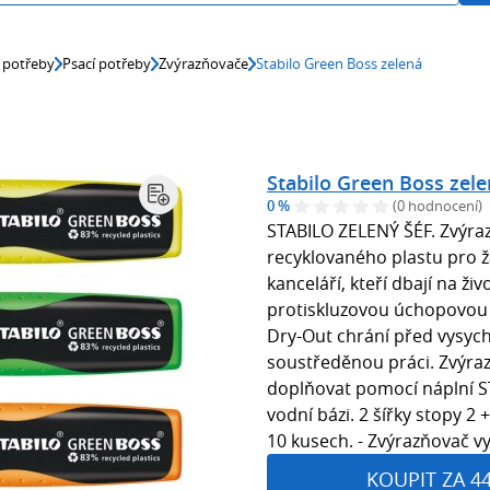
 potřeby
Psací potřeby
Zvýrazňovače
Stabilo Green Boss zelená
Stabilo Green Boss zel
0 %
(0 hodnocení)
STABILO ZELENÝ ŠÉF. Zvýra
recyklovaného plastu pro žá
kanceláří, kteří dbají na živ
protiskluzovou úchopovou 
Dry-Out chrání před vysych
soustředěnou práci. Zvýra
doplňovat pomocí náplní S
vodní bázi. 2 šířky stopy 2 
10 kusech. - Zvýrazňovač v
KOUPIT ZA 4