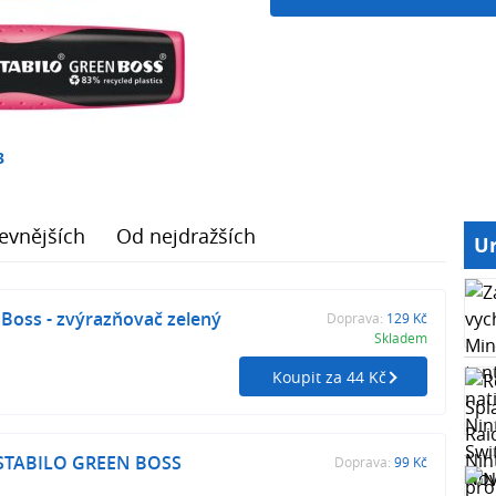
3
evnějších
Od nejdražších
Ur
 Boss - zvýrazňovač zelený
Doprava:
129 Kč
Skladem
Koupit za 44 Kč
 STABILO GREEN BOSS
Doprava:
99 Kč