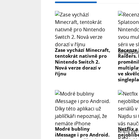
Zase vychází Minecraft,
Recenze 
tentokrát nativně pro
Raiders.
Nintendo Switch 2.
proměnil
Nová verze dorazí v
multipla
říjnu
ve skvěl
singlepl
Modré bubliny
Netflix a
iMessage i pro Android.
nejoblíb