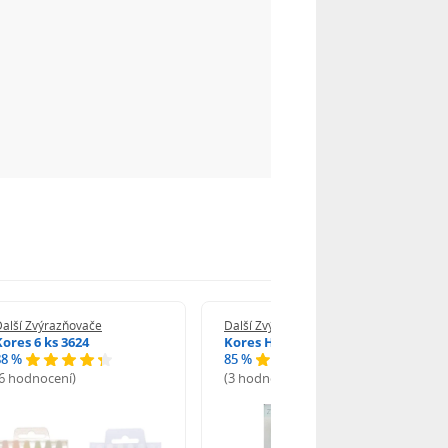
alší Zvýrazňovače
Další Zvýrazňovače
Kores 6 ks 3624
Kores High Liner Plus 4 ks
88 %
85 %
(6 hodnocení)
(3 hodnocení)