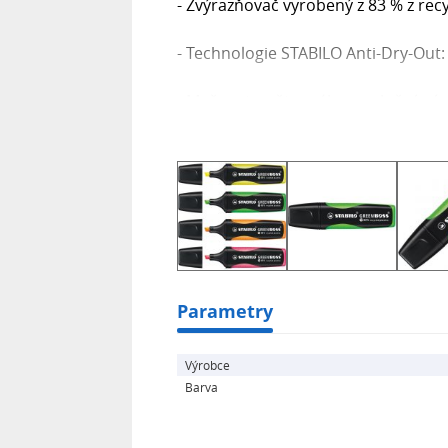
- Zvýrazňovač vyrobený z 83 % z rec
- Technologie STABILO Anti-Dry-Out
- Možnost opětovného naplnění náp
- 2 šířky stopy: 2 + 5 mm
- K dispozici ve 4 barvách
Parametry
Výrobce
Barva