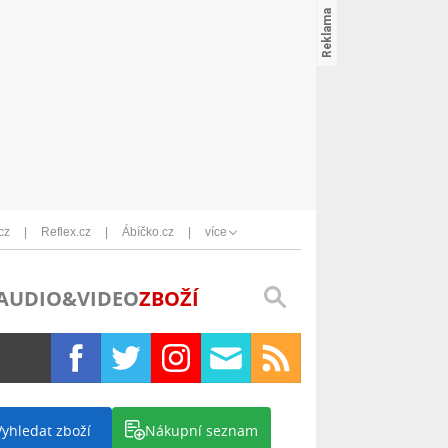
cz
Reflex.cz
Ábíčko.cz
více
AUDIO&VIDEO
ZBOŽÍ
Vyhledat zboží
Nákupní seznam