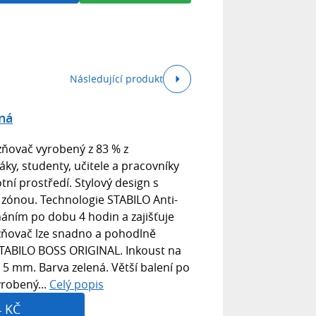
Následující produkt
ená
zňovač vyrobený z 83 % z
ky, studenty, učitele a pracovníky
otní prostředí. Stylový design s
zónou. Technologie STABILO Anti-
áním po dobu 4 hodin a zajišťuje
zňovač lze snadno a pohodlně
TABILO BOSS ORIGINAL. Inkoust na
+ 5 mm. Barva zelená. Větší balení po
yrobený...
Celý popis
4 KČ