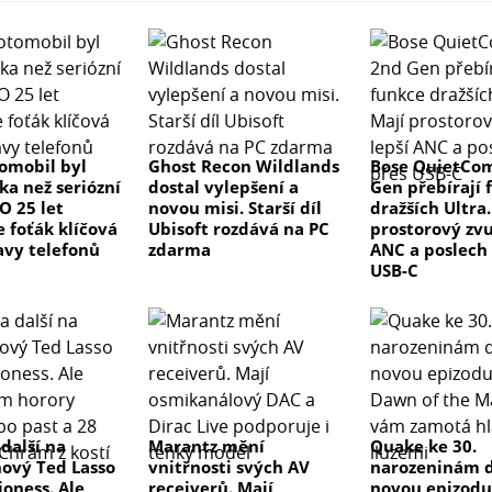
tomobil byl
Ghost Recon Wildlands
Bose QuietCom
ka než seriózní
dostal vylepšení a
Gen přebírají 
 O 25 let
novou misi. Starší díl
dražších Ultra.
e foťák klíčová
Ubisoft rozdává na PC
prostorový zvu
avy telefonů
zdarma
ANC a poslech
USB-C
 další na
Marantz mění
Quake ke 30.
nový Ted Lasso
vnitřnosti svých AV
narozeninám d
ioness. Ale
receiverů. Mají
novou epizodu