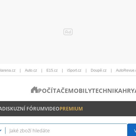
Iarena.cz
Auto.cz
E15.cz
iSport.cz
Doupě.cz
AutoRevue.
POČÍTAČE
MOBILY
TECHNIKA
HRY
A
DISKUZNÍ FÓRUM
VIDEO
PREMIUM