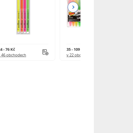
Next
4 - 76 Kč
35 - 109 Kč
v 46 obchodech
v 22 obchodech