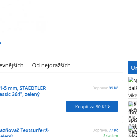
2
evnějších
Od nejdražších
Ur
 1-5 mm, STAEDTLER
Doprava:
99 Kč
assic 364", zelený
Koupit za 30 Kč
razňovač Textsurfer®
Doprava:
77 Kč
Zelený
Skladem