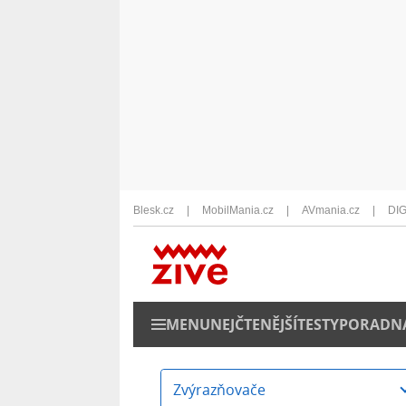
Blesk.cz
MobilMania.cz
AVmania.cz
DIG
MENU
NEJČTENĚJŠÍ
TESTY
PORADN
Zvýrazňovače