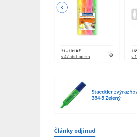
Previous
79 Kč
31 - 101 Kč
165
 obchodech
v 47 obchodech
v 
Staedtler zvýrazňov
364-5 Zelený
Články odjinud