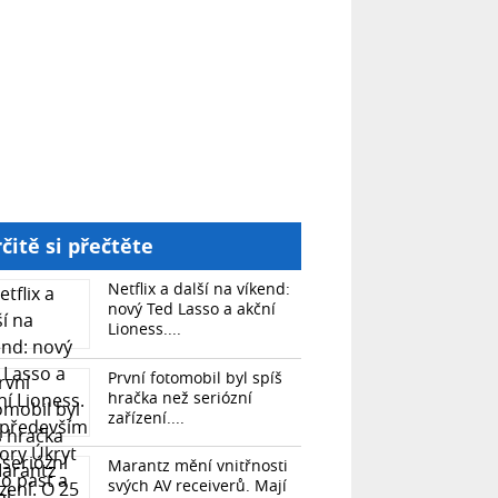
čitě si přečtěte
Netflix a další na víkend:
nový Ted Lasso a akční
Lioness....
První fotomobil byl spíš
hračka než seriózní
zařízení....
Marantz mění vnitřnosti
svých AV receiverů. Mají