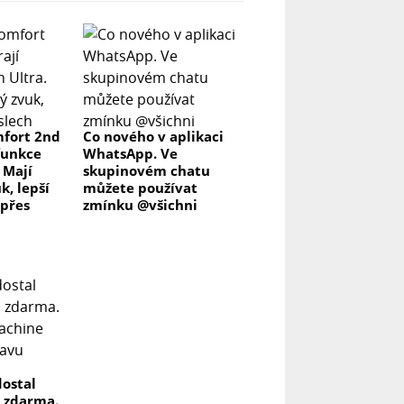
fort 2nd
Co nového v aplikaci
funkce
WhatsApp. Ve
 Mají
skupinovém chatu
k, lepší
můžete používat
 přes
zmínku @všichni
ostal
 zdarma.