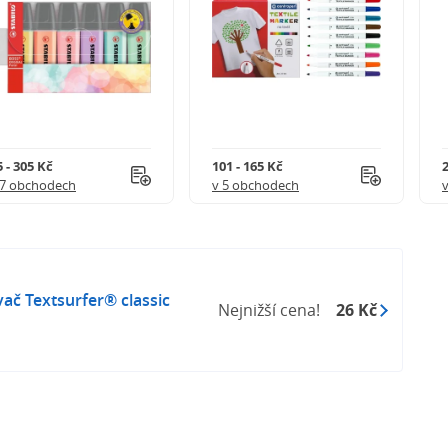
 - 305 Kč
101 - 165 Kč
2
17 obchodech
v 5 obchodech
ač Textsurfer® classic
Nejnižší cena!
26 Kč