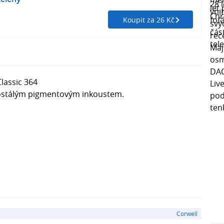
Koupit za 26 Kč
lassic 364
lostálým pigmentovým inkoustem.
Corwell