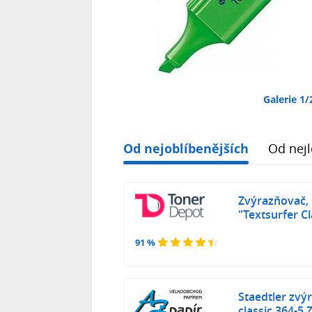
Galerie 1/
Od nejoblíbenějších
Od nejl
Zvýrazňovač,
"Textsurfer Cl
91 %
Staedtler zvý
classic 364-5 