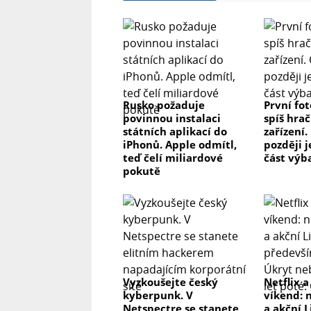
Rusko požaduje
První fo
povinnou instalaci
spíš hrač
státních aplikací do
zařízení.
iPhonů. Apple odmítl,
později j
teď čelí miliardové
část výb
pokutě
Vyzkoušejte český
Netflix a
kyberpunk. V
víkend: 
Netspectre se stanete
a akční L