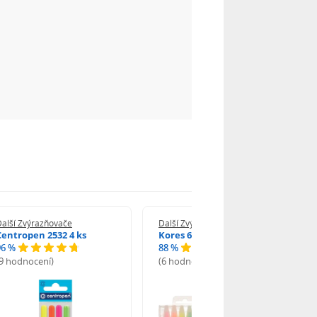
alší Zvýrazňovače
Další Zvýrazňovače
Centropen 2532 4 ks
Kores 6 ks 3624
96 %
88 %
(9 hodnocení)
(6 hodnocení)