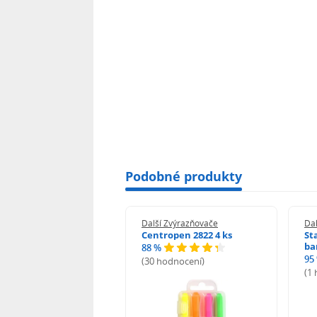
Podobné produkty
 Zvýrazňovače
Další Zvýrazňovače
Dal
s High Liner 4 ks
Centropen 2822 4 ks
St
ba
%
88 %
95
hodnocení)
(30 hodnocení)
(1