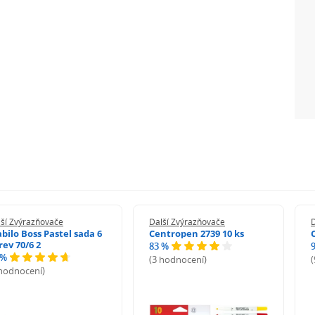
ší Zvýrazňovače
Další Zvýrazňovače
D
abilo Boss Pastel sada 6
Centropen 2739 10 ks
rev 70/6 2
83 %
 %
(3 hodnocení)
 hodnocení)