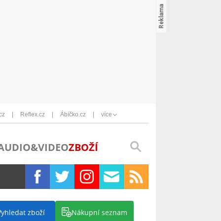
cz
Reflex.cz
Ábíčko.cz
více
AUDIO&VIDEO
ZBOŽÍ
Vyhledat zboží
Nákupní seznam