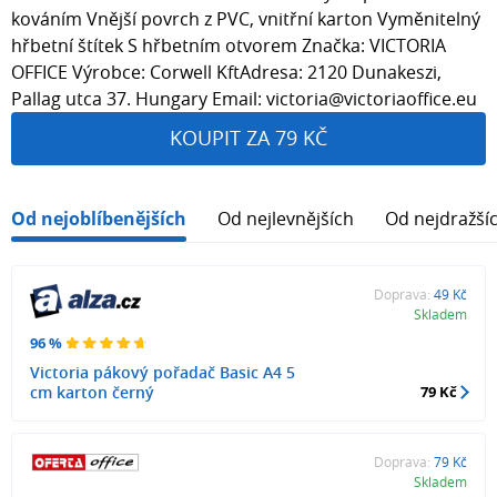
kováním Vnější povrch z PVC, vnitřní karton Vyměnitelný
hřbetní štítek S hřbetním otvorem Značka: VICTORIA
OFFICE Výrobce: Corwell KftAdresa: 2120 Dunakeszi,
Pallag utca 37. Hungary Email: victoria@victoriaoffice.eu
KOUPIT ZA 79 KČ
Od nejoblíbenějších
Od nejlevnějších
Od nejdražší
Doprava:
49 Kč
Skladem
96 %
Victoria pákový pořadač Basic A4 5
cm karton černý
79 Kč
Doprava:
79 Kč
Skladem