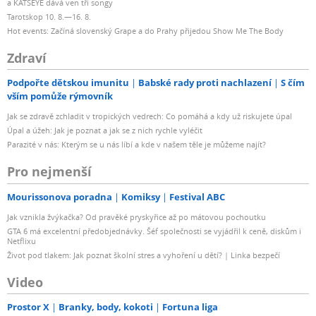
a KATSEYE dává ven tři songy
Tarotskop 10. 8.—16. 8.
Hot events: Začíná slovenský Grape a do Prahy přijedou Show Me The Body
Zdraví
Podpořte dětskou imunitu
Babské rady proti nachlazení
S čím
vším pomůže rýmovník
Jak se zdravě zchladit v tropických vedrech: Co pomáhá a kdy už riskujete úpal
Úpal a úžeh: Jak je poznat a jak se z nich rychle vyléčit
Parazité v nás: Kterým se u nás líbí a kde v našem těle je můžeme najít?
Pro nejmenší
Mourissonova poradna
Komiksy
Festival ABC
Jak vznikla žvýkačka? Od pravěké pryskyřice až po mátovou pochoutku
GTA 6 má excelentní předobjednávky. Šéf společnosti se vyjádřil k ceně, diskům i
Netflixu
Život pod tlakem: Jak poznat školní stres a vyhoření u dětí? | Linka bezpečí
Video
Prostor X
Branky, body, kokoti
Fortuna liga