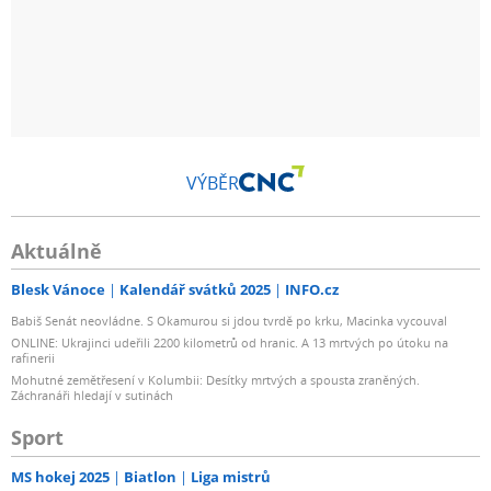
VÝBĚR
Aktuálně
Blesk Vánoce
Kalendář svátků 2025
INFO.cz
Babiš Senát neovládne. S Okamurou si jdou tvrdě po krku, Macinka vycouval
ONLINE: Ukrajinci udeřili 2200 kilometrů od hranic. A 13 mrtvých po útoku na
rafinerii
Mohutné zemětřesení v Kolumbii: Desítky mrtvých a spousta zraněných.
Záchranáři hledají v sutinách
Sport
MS hokej 2025
Biatlon
Liga mistrů