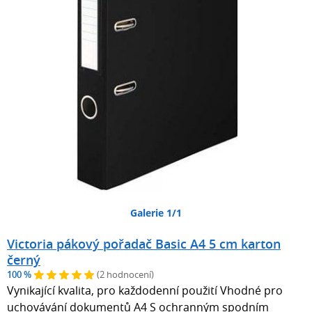
Galerie 1/1
Victoria pákový pořadač Basic A4 5 cm karton
černý
100 %
(2 hodnocení)
Vynikající kvalita, pro každodenní použití Vhodné pro
uchovávání dokumentů A4 S ochranným spodním