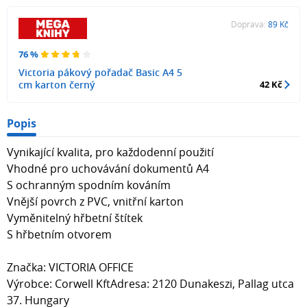
Doprava:
89 Kč
76 %
Victoria pákový pořadač Basic A4 5
cm karton černý
42 Kč
Popis
Vynikající kvalita, pro každodenní použití
Vhodné pro uchovávání dokumentů A4
S ochranným spodním kováním
Vnější povrch z PVC, vnitřní karton
Vyměnitelný hřbetní štítek
S hřbetním otvorem
Značka: VICTORIA OFFICE
Výrobce: Corwell KftAdresa: 2120 Dunakeszi, Pallag utca
37. Hungary