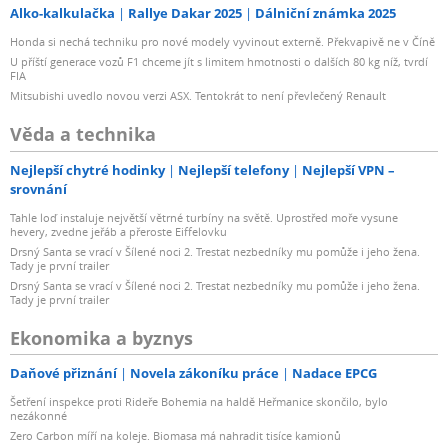
Alko-kalkulačka
Rallye Dakar 2025
Dálniční známka 2025
Honda si nechá techniku pro nové modely vyvinout externě. Překvapivě ne v Číně
U příští generace vozů F1 chceme jít s limitem hmotnosti o dalších 80 kg níž, tvrdí
FIA
Mitsubishi uvedlo novou verzi ASX. Tentokrát to není převlečený Renault
Věda a technika
Nejlepší chytré hodinky
Nejlepší telefony
Nejlepší VPN –
srovnání
Tahle loď instaluje největší větrné turbíny na světě. Uprostřed moře vysune
hevery, zvedne jeřáb a přeroste Eiffelovku
Drsný Santa se vrací v Šílené noci 2. Trestat nezbedníky mu pomůže i jeho žena.
Tady je první trailer
Drsný Santa se vrací v Šílené noci 2. Trestat nezbedníky mu pomůže i jeho žena.
Tady je první trailer
Ekonomika a byznys
Daňové přiznání
Novela zákoníku práce
Nadace EPCG
Šetření inspekce proti Rideře Bohemia na haldě Heřmanice skončilo, bylo
nezákonné
Zero Carbon míří na koleje. Biomasa má nahradit tisíce kamionů