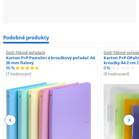
Podobné produkty
Další Pákové pořadače
Další Pákové pořad
Karton P+P Pastelini 4 kroužkový pořadač A4
Karton P+P OPali
20 mm fialový
kroužky A4 2 cm 
96 %
0 %
(7 hodnocení)
(0 hodnocení)
Previous
Next