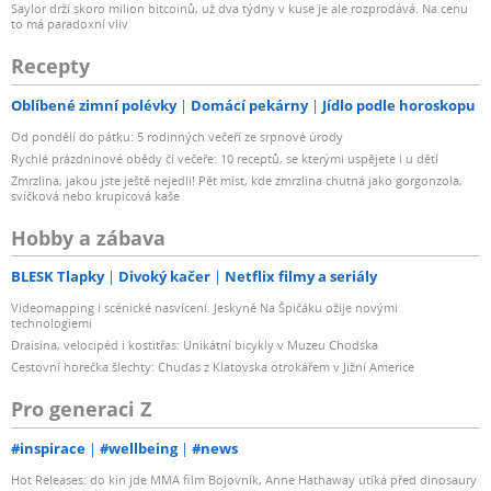
Saylor drží skoro milion bitcoinů, už dva týdny v kuse je ale rozprodává. Na cenu
to má paradoxní vliv
Recepty
Oblíbené zimní polévky
Domácí pekárny
Jídlo podle horoskopu
Od pondělí do pátku: 5 rodinných večeří ze srpnové úrody
Rychlé prázdninové obědy či večeře: 10 receptů, se kterými uspějete i u dětí
Zmrzlina, jakou jste ještě nejedli! Pět míst, kde zmrzlina chutná jako gorgonzola,
svíčková nebo krupicová kaše
Hobby a zábava
BLESK Tlapky
Divoký kačer
Netflix filmy a seriály
Videomapping i scénické nasvícení. Jeskyně Na Špičáku ožije novými
technologiemi
Draisina, velocipéd i kostitřas: Unikátní bicykly v Muzeu Chodska
Cestovní horečka šlechty: Chuďas z Klatovska otrokářem v Jižní Americe
Pro generaci Z
#inspirace
#wellbeing
#news
Hot Releases: do kin jde MMA film Bojovník, Anne Hathaway utíká před dinosaury