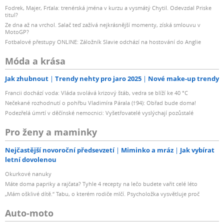
Fodrek, Majer, Frťala: trenérská jména v kurzu a vysmátý Chytil. Odevzdal Priske
titul?
Ze dna až na vrchol. Salač teď zažívá nejkrásnější momenty, získá smlouvu v
MotoGP?
Fotbalové přestupy ONLINE: Záložník Slavie odchází na hostování do Anglie
Móda a krása
Jak zhubnout
Trendy nehty pro jaro 2025
Nové make-up trendy
Francii dochází voda: Vláda svolává krizový štáb, vedra se blíží ke 40 °C
Nečekané rozhodnutí o pohřbu Vladimíra Párala (†94): Obřad bude doma!
Podezřelá úmrtí v děčínské nemocnici: Vyšetřovatelé vyslýchají pozůstalé
Pro ženy a maminky
Nejčastější novoroční předsevzetí
Miminko a mráz
Jak vybírat
letní dovolenou
Okurkové nanuky
Máte doma papriky a rajčata? Tyhle 4 recepty na lečo budete vařit celé léto
„Mám ošklivé dítě.“ Tabu, o kterém rodiče mlčí. Psycholožka vysvětluje proč
Auto-moto