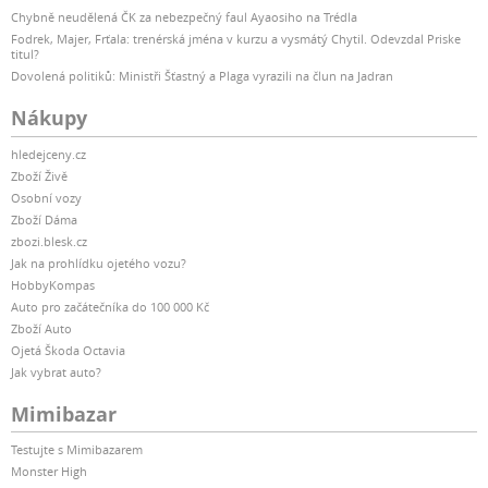
Chybně neudělená ČK za nebezpečný faul Ayaosiho na Trédla
Fodrek, Majer, Frťala: trenérská jména v kurzu a vysmátý Chytil. Odevzdal Priske
titul?
Dovolená politiků: Ministři Šťastný a Plaga vyrazili na člun na Jadran
Nákupy
hledejceny.cz
Zboží Živě
Osobní vozy
Zboží Dáma
zbozi.blesk.cz
Jak na prohlídku ojetého vozu?
HobbyKompas
Auto pro začátečníka do 100 000 Kč
Zboží Auto
Ojetá Škoda Octavia
Jak vybrat auto?
Mimibazar
Testujte s Mimibazarem
Monster High