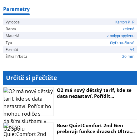
Parametry
Výrobce
Karton P+P
Barva
zelené
Materiál
z polypropylenu
Typ
čtyřkroužkové
Formát
A4
Šířka hřbetu
20 mm
Určitě si přečtěte
O2 má nový dětský tarif, kde se
data nezastaví. Pořídit...
Bose QuietComfort 2nd Gen
přebírají funkce dražších Ultra....