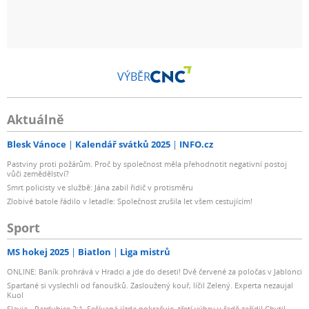
VÝBĚR
Aktuálně
Blesk Vánoce
Kalendář svátků 2025
INFO.cz
Pastviny proti požárům. Proč by společnost měla přehodnotit negativní postoj
vůči zemědělství?
Smrt policisty ve službě: Jána zabil řidič v protisměru
Zlobivé batole řádilo v letadle: Společnost zrušila let všem cestujícím!
Sport
MS hokej 2025
Biatlon
Liga mistrů
ONLINE: Baník prohrává v Hradci a jde do deseti! Dvě červené za poločas v Jablonci
Sparťané si vyslechli od fanoušků. Zasloužený kouř, líčil Zelený. Experta nezaujal
Kuol
Slavia - Pardubice 2:1. Sešívaná jízda pokračuje, třetí výhru v řadě zařídil Chytil