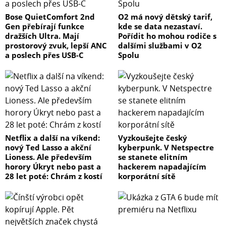
Bose QuietComfort 2nd
O2 má nový dětský tarif,
Gen přebírají funkce
kde se data nezastaví.
dražších Ultra. Mají
Pořídit ho mohou rodiče s
prostorový zvuk, lepší ANC
dalšími službami v O2
a poslech přes USB-C
Spolu
Netflix a další na víkend:
Vyzkoušejte český
nový Ted Lasso a akční
kyberpunk. V Netspectre
Lioness. Ale především
se stanete elitním
horory Úkryt nebo past a
hackerem napadajícím
28 let poté: Chrám z kostí
korporátní sítě