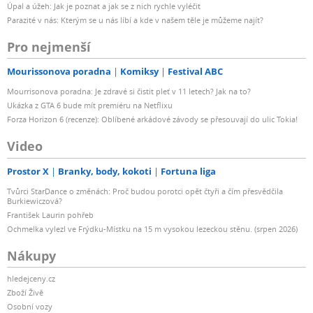
Úpal a úžeh: Jak je poznat a jak se z nich rychle vyléčit
Parazité v nás: Kterým se u nás líbí a kde v našem těle je můžeme najít?
Pro nejmenší
Mourissonova poradna
Komiksy
Festival ABC
Mourrisonova poradna: Je zdravé si čistit pleť v 11 letech? Jak na to?
Ukázka z GTA 6 bude mít premiéru na Netflixu
Forza Horizon 6 (recenze): Oblíbené arkádové závody se přesouvají do ulic Tokia!
Video
Prostor X
Branky, body, kokoti
Fortuna liga
Tvůrci StarDance o změnách: Proč budou porotci opět čtyři a čím přesvědčila
Burkiewiczová?
František Laurin pohřeb
Ochmelka vylezl ve Frýdku-Místku na 15 m vysokou lezeckou stěnu. (srpen 2026)
Nákupy
hledejceny.cz
Zboží Živě
Osobní vozy