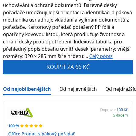
uchovávání a ochraně dokumentů. Barevné desky
pořadače umožňují lepší orientaci a identifikaci a páková
mechanika usnadňuje vkládání a vyjímání dokumentů z
pořadače. Kartonový pořadač potažený PP fólií a
opatřený kovovou lištou, která prodlužuje životnost a
chrání desky proti opotřebení. Indexová tabulka pro
přehledný popis obsahu uvnitř desek. parametry: vnější
rozměry: 320 × 285 mm šíře hřbetu:...
Celý popis
KOUPIT ZA 66 KČ
Od nejoblíbenějších
Od nejlevnějších
Od nejdražší
Doprava:
100 Kč
Skladem
100 %
Office Products pákový pořadač