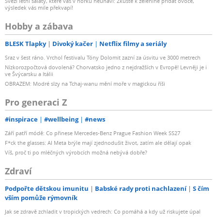
Svěží letní saláty, které vás v horku neunaví: Zkuste k zelenině přidat ovoce,
výsledek vás mile překvapí!
Hobby a zábava
BLESK Tlapky
Divoký kačer
Netflix filmy a seriály
Sraz v šest ráno. Vrchol festivalu Tóny Dolomit zazní za úsvitu ve 3000 metrech
Nízkorozpočtová dovolená? Chorvatsko jedno z nejdražších v Evropě! Levněji je i
ve Švýcarsku a Itálii
OBRAZEM: Modré slzy na Tchaj-wanu mění moře v magickou říši
Pro generaci Z
#inspirace
#wellbeing
#news
Září patří módě: Co přinese Mercedes-Benz Prague Fashion Week SS27
F*ck the glasses: AI Meta brýle mají zjednodušit život, zatím ale dělají opak
Víš, proč ti po mléčných výrobcích možná nebývá dobře?
Zdraví
Podpořte dětskou imunitu
Babské rady proti nachlazení
S čím
vším pomůže rýmovník
Jak se zdravě zchladit v tropických vedrech: Co pomáhá a kdy už riskujete úpal