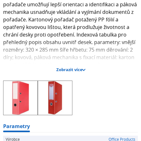
pořadače umožňují lepší orientaci a identifikaci a páková
mechanika usnadňuje vkládání a vyjímání dokumentů z
pořadače. Kartonový pořadač potažený PP fólií a
opatřený kovovou lištou, která prodlužuje životnost a
chrání desky proti opotřebení. Indexová tabulka pro
přehledný popis obsahu uvnitř desek. parametry: vnější
rozměry: 320 × 285 mm šíře hřbetu: 75 mm děrování: 2
díry; kovová, páková mechanika s fixací materiál: karton
potažení PP fólií (140μm); síla: 2 mm vnitřní strana s
Zobrazit více
indexovou tabulkou pro přehledný popis kovová lišta na
spodní hraně desek vyměnitelný hřbetní štítek kulatý
otvor pro vyjmutí pořadače
Parametry
Výrobce
Office Products