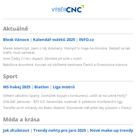
VÝBĚR
Aktuálně
Blesk Vánoce
Kalendář svátků 2025
INFO.cz
Marek Adamczyk: Jsem z něj zklamaný. Klempíř si hraje na ministra. Nestačí se tak
tvářit, musí zamakat
Smrt Češky (†14) v Alpách: Zemřela při túře s rodiči
Babišova dovolená: Kousek od oblíbené destinace Čechů a Onassisova ostrova
Sport
MS hokej 2025
Biatlon
Liga mistrů
Střední záložníci Sparty: Sochůrek bojuje s konkurencí, udrží se na Letné Hollý?
ONLINE: Jablonec - RFS 0:0. Severočeši rozehráli 3. předkolo Konferenční ligy
Transfer za tři miliardy do Realu Madrid: Diomande měl před lety působit v Česku!
Móda a krása
Jak zhubnout
Trendy nehty pro jaro 2025
Nové make-up trendy