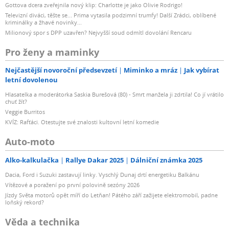
Gottova dcera zveřejnila nový klip: Charlotte je jako Olivie Rodrigo!
Televizní diváci, těšte se... Prima vytasila podzimní trumfy! Další Zrádci, oblíbené
kriminálky a žhavé novinky...
Milionový spor s DPP uzavřen? Nejvyšší soud odmítl dovolání Rencaru
Pro ženy a maminky
Nejčastější novoroční předsevzetí
Miminko a mráz
Jak vybírat
letní dovolenou
Hlasatelka a moderátorka Saskia Burešová (80) - Smrt manžela ji zdrtila! Co jí vrátilo
chuť žít?
Veggie Burritos
KVÍZ: Rafťáci. Otestujte své znalosti kultovní letní komedie
Auto-moto
Alko-kalkulačka
Rallye Dakar 2025
Dálniční známka 2025
Dacia, Ford i Suzuki zastavují linky. Vyschlý Dunaj drtí energetiku Balkánu
Vítězové a poražení po první polovině sezóny 2026
Jízdy Světa motorů opět míří do Letňan! Pátého září zažijete elektromobil, padne
loňský rekord?
Věda a technika