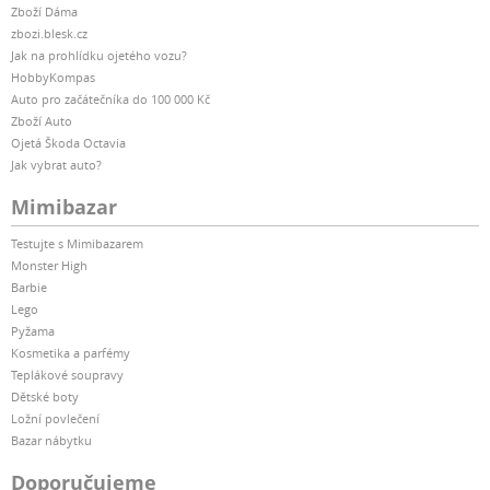
Zboží Dáma
zbozi.blesk.cz
Jak na prohlídku ojetého vozu?
HobbyKompas
Auto pro začátečníka do 100 000 Kč
Zboží Auto
Ojetá Škoda Octavia
Jak vybrat auto?
Mimibazar
Testujte s Mimibazarem
Monster High
Barbie
Lego
Pyžama
Kosmetika a parfémy
Teplákové soupravy
Dětské boty
Ložní povlečení
Bazar nábytku
Doporučujeme