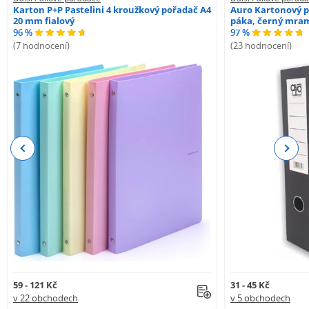
Karton P+P Pastelini 4 kroužkový pořadač A4
Auro Kartonový p
20 mm fialový
páka, černý mra
96 %
97 %
(7 hodnocení)
(23 hodnocení)
Previous
Next
59 - 121 Kč
31 - 45 Kč
v 22 obchodech
v 5 obchodech