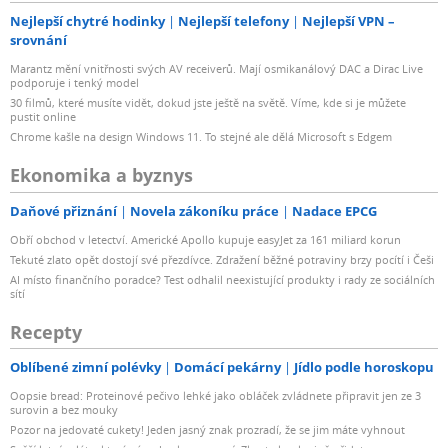
Nejlepší chytré hodinky
Nejlepší telefony
Nejlepší VPN –
srovnání
Marantz mění vnitřnosti svých AV receiverů. Mají osmikanálový DAC a Dirac Live
podporuje i tenký model
30 filmů, které musíte vidět, dokud jste ještě na světě. Víme, kde si je můžete
pustit online
Chrome kašle na design Windows 11. To stejné ale dělá Microsoft s Edgem
Ekonomika a byznys
Daňové přiznání
Novela zákoníku práce
Nadace EPCG
Obří obchod v letectví. Americké Apollo kupuje easyJet za 161 miliard korun
Tekuté zlato opět dostojí své přezdívce. Zdražení běžné potraviny brzy pocítí i Češi
AI místo finančního poradce? Test odhalil neexistující produkty i rady ze sociálních
sítí
Recepty
Oblíbené zimní polévky
Domácí pekárny
Jídlo podle horoskopu
Oopsie bread: Proteinové pečivo lehké jako obláček zvládnete připravit jen ze 3
surovin a bez mouky
Pozor na jedovaté cukety! Jeden jasný znak prozradí, že se jim máte vyhnout